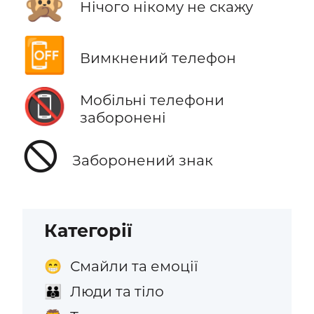
🙊
Нічого нікому не скажу
📴
Вимкнений телефон
📵
Мобільні телефони
заборонені
🛇
Заборонений знак
Категорії
Смайли та емоції
😁
Люди та тіло
👪