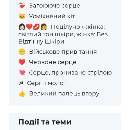
Загоююче серце
❤️‍🩹
Усміхнений кіт
😺
Поцілунок-жінка:
👩🏻‍❤️‍💋‍👩
світлий тон шкіри, жінка: Без
Відтінку Шкіри
Військове привітання
🫡
Червоне серце
❤️
Серце, пронизане стрілою
💘
Серп і молот
☭
Великий палець вгору
👍
Події та теми