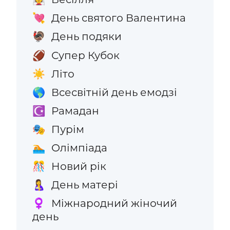
День святого Валентина
💘
День подяки
🦃
Супер Кубок
🏈
Літо
☀️
Всесвітній день емодзі
🌎
Рамадан
☪️
Пурім
🎭
Олімпіада
🏊
Новий рік
🎊
День матері
🤱
Міжнародний жіночий
♀️
день