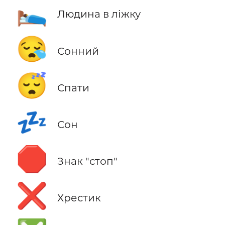
🛌
Людина в ліжку
😪
Сонний
😴
Спати
💤
Сон
🛑
Знак "стоп"
❌
Хрестик