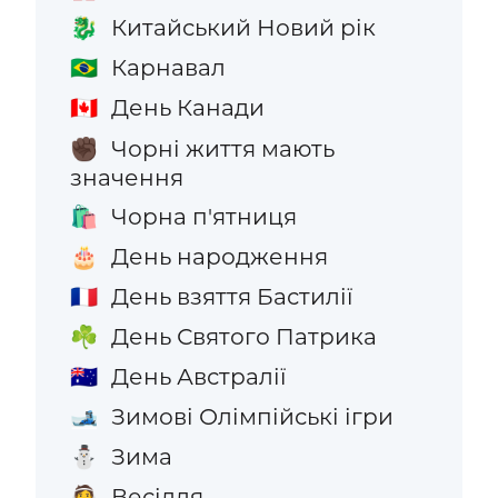
Китайський Новий рік
🐉
Карнавал
🇧🇷
День Канади
🇨🇦
Чорні життя мають
✊🏿
значення
Чорна п'ятниця
🛍️
День народження
🎂
День взяття Бастилії
🇫🇷
День Святого Патрика
☘️
День Австралії
🇦🇺
Зимові Олімпійські ігри
🎿
Зима
⛄
Весілля
👰