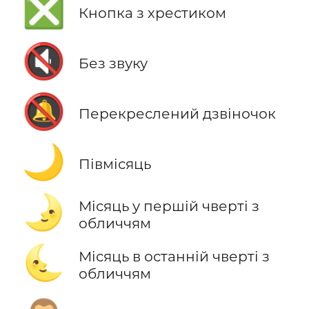
❎
Кнопка з хрестиком
🔇
Без звуку
🔕
Перекреслений дзвіночок
🌙
Півмісяць
🌛
Місяць у першій чверті з
обличчям
🌜
Місяць в останній чверті з
обличчям