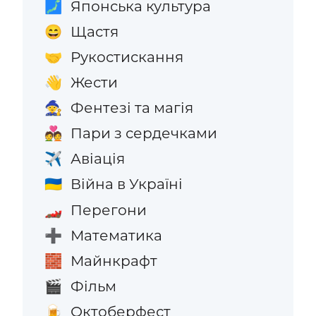
Японська культура
🗾
Щастя
😄
Рукостискання
🤝
Жести
👋
Фентезі та магія
🧙
Пари з сердечками
💑
Авіація
✈️
Війна в Україні
🇺🇦
Перегони
🏎️
Математика
➕
Майнкрафт
🧱
Фільм
🎬
Октоберфест
🍺