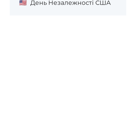
День Незалежності США
🇺🇸