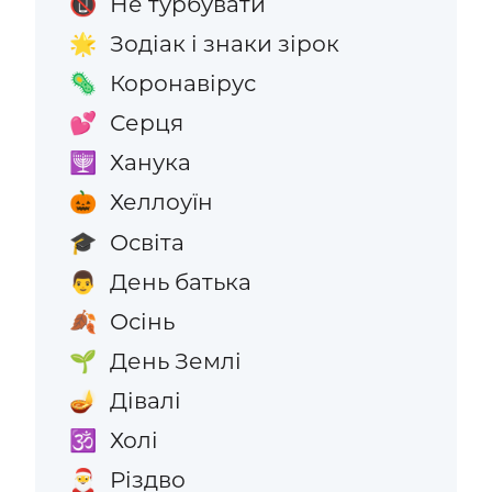
Не турбувати
📵
Зодіак і знаки зірок
🌟
Коронавірус
🦠
Серця
💕
Ханука
🕎
Хеллоуїн
🎃
Освіта
🎓
День батька
👨
Осінь
🍂
День Землі
🌱
Дівалі
🪔
Холі
🕉️
Різдво
🎅