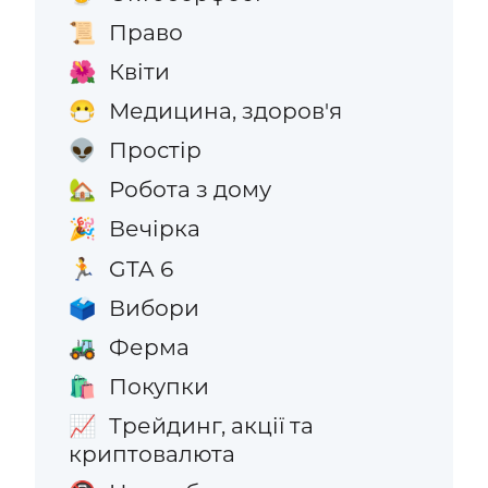
Право
📜
Квіти
🌺
Медицина, здоров'я
😷
Простір
👽
Робота з дому
🏡
Вечірка
🎉
GTA 6
🏃
Вибори
🗳️
Ферма
🚜
Покупки
🛍️
Трейдинг, акції та
📈
криптовалюта