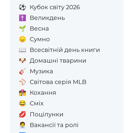
Кубок світу 2026
⚽
Великдень
✝️
Весна
🌱
Сумно
😞
Всесвітній день книги
📖
Домашні тварини
🐶
Музика
🎸
Світова серія MLB
⚾
Кохання
👩‍❤️‍💋‍👨
Сміх
😂
Поцілунки
💋
Вакансії та ролі
🧑‍💼