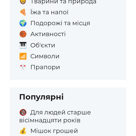
Тварини та природа
🦁
Їжа та напої
🍕
Подорожі та місця
🌍
Активності
🏀
Об'єкти
🎹
Символи
📶
Прапори
🎌
Популярні
Для людей старше
🔞
вісімнадцяти років
Мішок грошей
💰