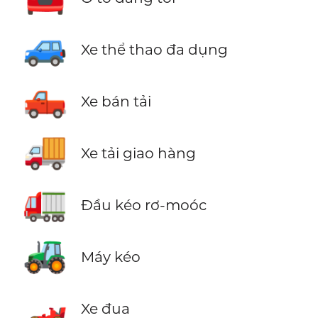
🚙
Xe thể thao đa dụng
🛻
Xe bán tải
🚚
Xe tải giao hàng
🚛
Đầu kéo rơ-moóc
🚜
Máy kéo
🏎️
Xe đua