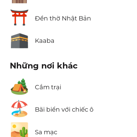
⛩️
Đền thờ Nhật Bản
🕋
Kaaba
Những nơi khác
🏕️
Cắm trại
🏖️
Bãi biển với chiếc ô
🏜️
Sa mạc