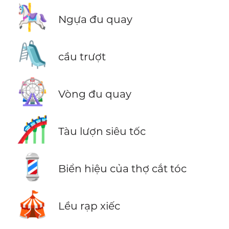
🎠
Ngựa đu quay
🛝
cầu trượt
🎡
Vòng đu quay
🎢
Tàu lượn siêu tốc
💈
Biển hiệu của thợ cắt tóc
🎪
Lều rạp xiếc