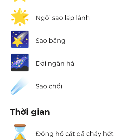
🌟
Ngôi sao lấp lánh
🌠
Sao băng
🌌
Dải ngân hà
☄️
Sao chổi
Thời gian
⌛
Đồng hồ cát đã chảy hết