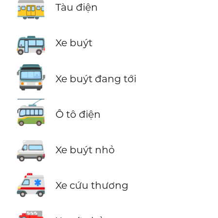
🚋
Tàu điện
🚌
Xe buýt
🚍
Xe buýt đang tới
🚎
Ô tô điện
🚐
Xe buýt nhỏ
🚑
Xe cứu thương