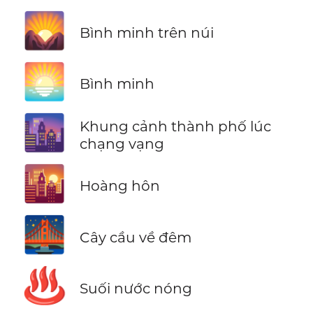
🌄
Bình minh trên núi
🌅
Bình minh
🌆
Khung cảnh thành phố lúc
chạng vạng
🌇
Hoàng hôn
🌉
Cây cầu về đêm
♨️
Suối nước nóng