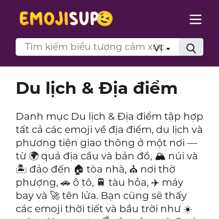
VI
Du lịch & Địa điểm
Danh mục Du lịch & Địa điểm tập hợp
tất cả các emoji về địa điểm, du lịch và
phương tiện giao thông ở một nơi —
từ 🌍 quả địa cầu và bản đồ, 🏔️ núi và
🏝️ đảo đến 🏠 tòa nhà, ⛪ nơi thờ
phượng, 🚗 ô tô, 🚆 tàu hỏa, ✈️ máy
bay và 🚀 tên lửa. Bạn cũng sẽ thấy
các emoji thời tiết và bầu trời như ☀️