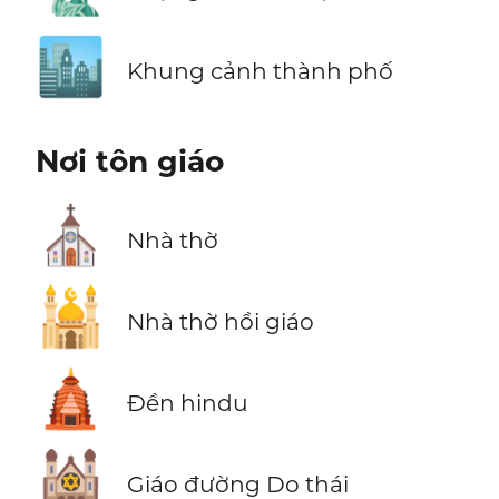
🏙️
Khung cảnh thành phố
Nơi tôn giáo
⛪
Nhà thờ
🕌
Nhà thờ hồi giáo
🛕
Đền hindu
🕍
Giáo đường Do thái