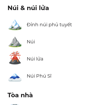
Núi & núi lửa
🏔️
Đỉnh núi phủ tuyết
⛰️
Núi
🌋
Núi lửa
🗻
Núi Phú Sĩ
Tòa nhà