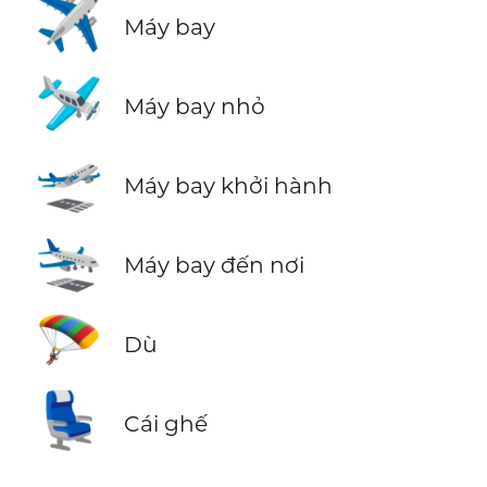
✈️
Máy bay
🛩️
Máy bay nhỏ
🛫
Máy bay khởi hành
🛬
Máy bay đến nơi
🪂
Dù
💺
Cái ghế