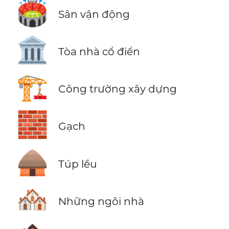
🏟️
Sân vận động
🏛️
Tòa nhà cổ điển
🏗️
Công trường xây dựng
🧱
Gạch
🛖
Túp lều
🏘️
Những ngôi nhà