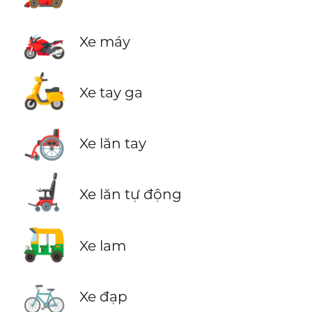
🏍️
Xe máy
🛵
Xe tay ga
🦽
Xe lăn tay
🦼
Xe lăn tự động
🛺
Xe lam
🚲
Xe đạp