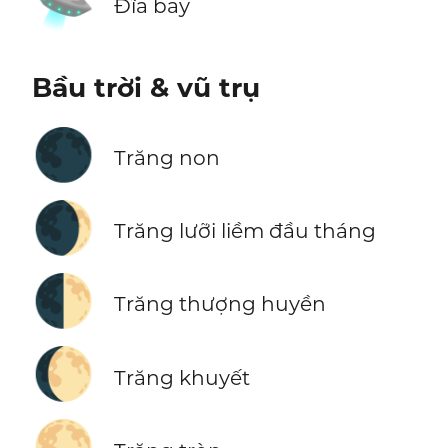
🛸
Đĩa bay
Bầu trời & vũ trụ
🌑
Trăng non
🌒
Trăng lưỡi liềm đầu tháng
🌓
Trăng thượng huyền
🌔
Trăng khuyết
🌕