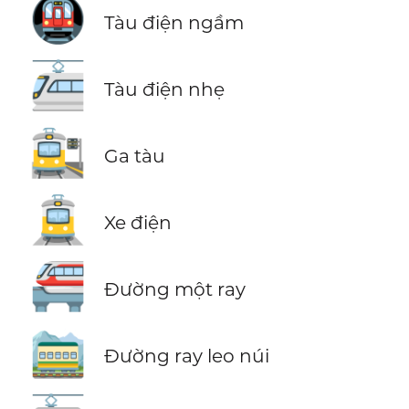
🚇
Tàu điện ngầm
🚈
Tàu điện nhẹ
🚉
Ga tàu
🚊
Xe điện
🚝
Đường một ray
🚞
Đường ray leo núi