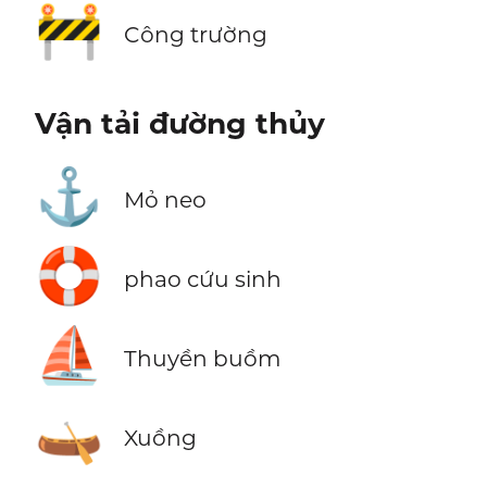
🚧
Công trường
Vận tải đường thủy
⚓
Mỏ neo
🛟
phao cứu sinh
⛵
Thuyền buồm
🛶
Xuồng