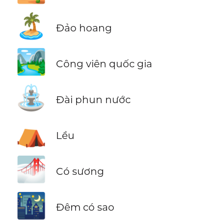
🏝️
Đảo hoang
🏞️
Công viên quốc gia
⛲
Đài phun nước
⛺
Lều
🌁
Có sương
🌃
Đêm có sao