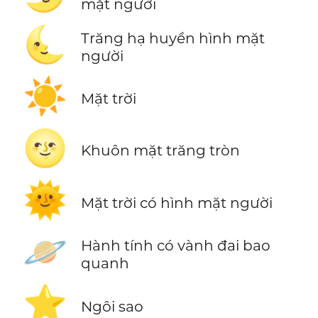
mặt người
🌜
Trăng hạ huyền hình mặt
người
☀️
Mặt trời
🌝
Khuôn mặt trăng tròn
🌞
Mặt trời có hình mặt người
🪐
Hành tính có vành đai bao
quanh
⭐
Ngôi sao