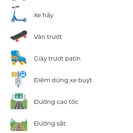
🛴
Xe hẩy
🛹
Ván trượt
🛼
Giày trượt patin
🚏
Điểm dừng xe buýt
🛣️
Đường cao tốc
🛤️
Đường sắt