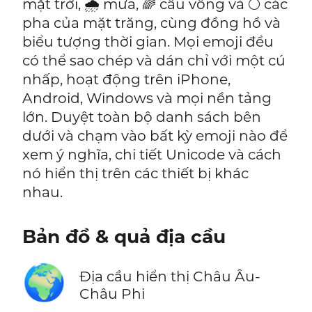
mặt trời, 🌧️ mưa, 🌈 cầu vồng và 🌕 các
pha của mặt trăng, cùng đồng hồ và
biểu tượng thời gian. Mọi emoji đều
có thể sao chép và dán chỉ với một cú
nhấp, hoạt động trên iPhone,
Android, Windows và mọi nền tảng
lớn. Duyệt toàn bộ danh sách bên
dưới và chạm vào bất kỳ emoji nào để
xem ý nghĩa, chi tiết Unicode và cách
nó hiển thị trên các thiết bị khác
nhau.
Bản đồ & quả địa cầu
🌍
Địa cầu hiển thị Châu Âu-
Châu Phi