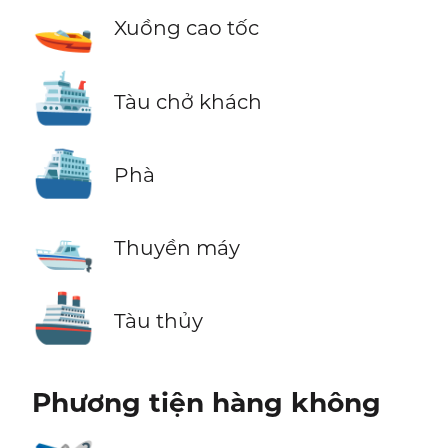
🚤
Xuồng cao tốc
🛳️
Tàu chở khách
⛴️
Phà
🛥️
Thuyền máy
🚢
Tàu thủy
Phương tiện hàng không