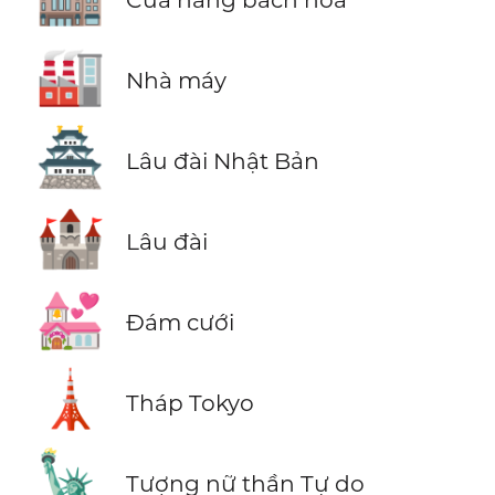
🏭
Nhà máy
🏯
Lâu đài Nhật Bản
🏰
Lâu đài
💒
Đám cưới
🗼
Tháp Tokyo
🗽
Tượng nữ thần Tự do