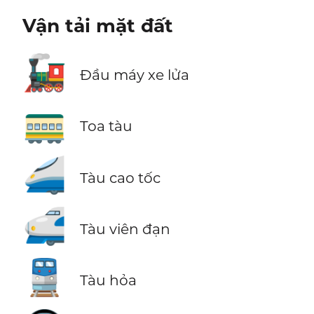
Vận tải mặt đất
🚂
Đầu máy xe lửa
🚃
Toa tàu
🚄
Tàu cao tốc
🚅
Tàu viên đạn
🚆
Tàu hỏa