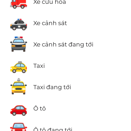
🚒
Xe cứu hỏa
🚓
Xe cảnh sát
🚔
Xe cảnh sát đang tới
🚕
Taxi
🚖
Taxi đang tới
🚗
Ô tô
🚘
Ô tô đang tới