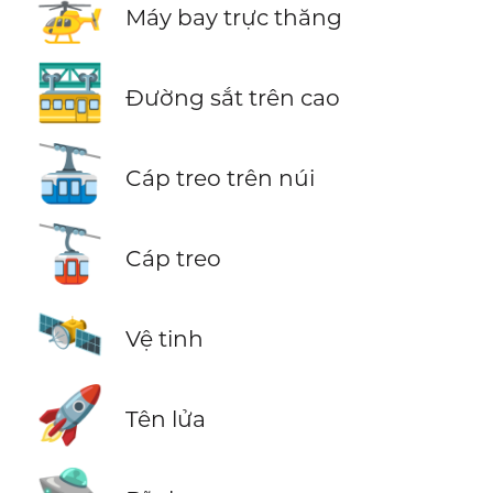
🚁
Máy bay trực thăng
🚟
Đường sắt trên cao
🚠
Cáp treo trên núi
🚡
Cáp treo
🛰️
Vệ tinh
🚀
Tên lửa