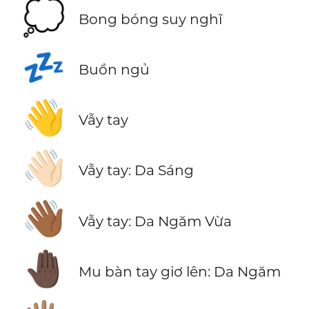
💭
Bong bóng suy nghĩ
💤
Buồn ngủ
👋
Vẫy tay
👋🏻
Vẫy tay: Da Sáng
👋🏾
Vẫy tay: Da Ngăm Vừa
🤚🏿
Mu bàn tay giơ lên: Da Ngăm