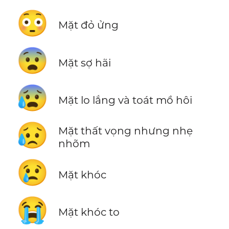
😳
Mặt đỏ ửng
😨
Mặt sợ hãi
😰
Mặt lo lắng và toát mồ hôi
😥
Mặt thất vọng nhưng nhẹ
nhõm
😢
Mặt khóc
😭
Mặt khóc to