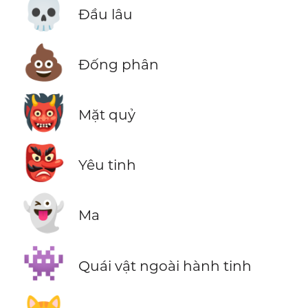
💀
Đầu lâu
💩
Đống phân
👹
Mặt quỷ
👺
Yêu tinh
👻
Ma
👾
Quái vật ngoài hành tinh