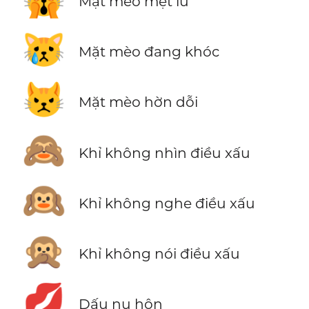
Mặt mèo mệt lử
😿
Mặt mèo đang khóc
😾
Mặt mèo hờn dỗi
🙈
Khỉ không nhìn điều xấu
🙉
Khỉ không nghe điều xấu
🙊
Khỉ không nói điều xấu
💋
Dấu nụ hôn