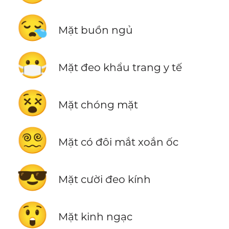
😪
Mặt buồn ngủ
😷
Mặt đeo khẩu trang y tế
😵
Mặt chóng mặt
😵‍💫
Mặt có đôi mắt xoắn ốc
😎
Mặt cười đeo kính
😲
Mặt kinh ngạc