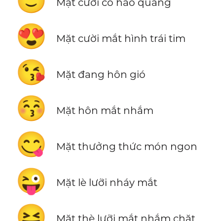
😇
Mặt cười có hào quang
😍
Mặt cười mắt hình trái tim
😘
Mặt đang hôn gió
😚
Mặt hôn mắt nhắm
😋
Mặt thưởng thức món ngon
😜
Mặt lè lưỡi nháy mắt
😝
Mặt thè lưỡi mắt nhắm chặt