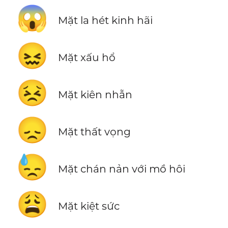
😱
Mặt la hét kinh hãi
😖
Mặt xấu hổ
😣
Mặt kiên nhẫn
😞
Mặt thất vọng
😓
Mặt chán nản với mồ hôi
😩
Mặt kiệt sức