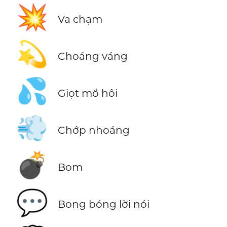
💥
Va chạm
💫
Choáng váng
💦
Giọt mồ hôi
💨
Chớp nhoáng
💣
Bom
💬
Bong bóng lời nói