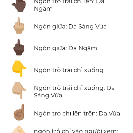
👆🏿
Ngón trỏ trái chỉ lên: Da
Ngăm
🖕🏼
Ngón giữa: Da Sáng Vừa
🖕🏿
Ngón giữa: Da Ngăm
👇
Ngón trỏ trái chỉ xuống
👇🏼
Ngón trỏ trái chỉ xuống: Da
Sáng Vừa
☝🏽
Ngón trỏ chỉ lên trên: Da Vừa
ngón trỏ chỉ vào người xem: