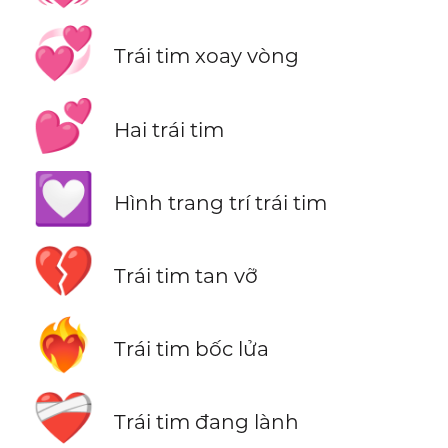
💞
Trái tim xoay vòng
💕
Hai trái tim
💟
Hình trang trí trái tim
💔
Trái tim tan vỡ
❤️‍🔥
Trái tim bốc lửa
❤️‍🩹
Trái tim đang lành