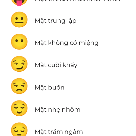
😐
Mặt trung lập
😶
Mặt không có miệng
😏
Mặt cười khẩy
😒
Mặt buồn
😌
Mặt nhẹ nhõm
😔
Mặt trầm ngâm