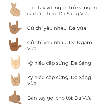
🫰🏼
bàn tay với ngón trỏ và ngón
cái bắt chéo: Da Sáng Vừa
🤟🏽
Cử chỉ yêu nhau: Da Vừa
🤟🏾
Cử chỉ yêu nhau: Da Ngăm
Vừa
🤘🏻
Ký hiệu cặp sừng: Da Sáng
🤘🏼
Ký hiệu cặp sừng: Da Sáng
Vừa
🤙🏽
Bàn tay gọi cho tôi: Da Vừa