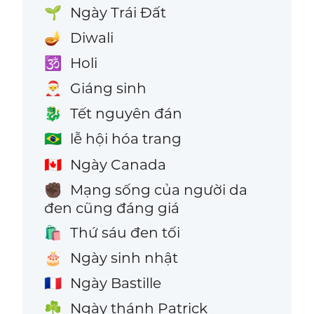
Ngày Trái Đất
🌱
Diwali
🪔
Holi
🕉️
Giáng sinh
🎅
Tết nguyên đán
🐉
lễ hội hóa trang
🇧🇷
Ngày Canada
🇨🇦
Mạng sống của người da
✊🏿
đen cũng đáng giá
Thứ sáu đen tối
🛍️
Ngày sinh nhật
🎂
Ngày Bastille
🇫🇷
Ngày thánh Patrick
☘️