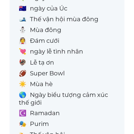
ngày của Úc
🇦🇺
Thế vận hội mùa đông
🎿
Mùa đông
⛄
Đám cưới
👰
ngày lễ tình nhân
💘
Lễ tạ ơn
🦃
Super Bowl
🏈
Mùa hè
☀️
Ngày biểu tượng cảm xúc
🌎
thế giới
Ramadan
☪️
Purim
🎭