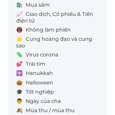
Mua sắm
🛍️
Giao dịch, Cổ phiếu & Tiền
📈
điện tử
Không làm phiền
📵
Cung hoàng đạo và cung
🌟
sao
Virus corona
🦠
Trái tim
💕
Hanukkah
🕎
Halloween
🎃
Tốt nghiệp
🎓
Ngày của cha
👨
Mùa thu / mùa thu
🍂