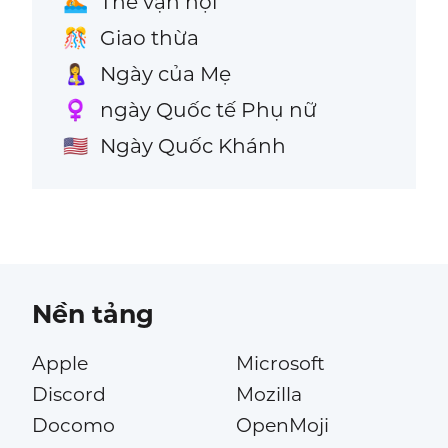
Thế vận hội
🏊
Giao thừa
🎊
Ngày của Mẹ
🤱
ngày Quốc tế Phụ nữ
♀️
Ngày Quốc Khánh
🇺🇸
Nền tảng
Apple
Microsoft
Discord
Mozilla
Docomo
OpenMoji