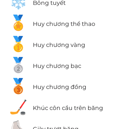
❄️
Bông tuyết
🏅
Huy chương thể thao
🥇
Huy chương vàng
🥈
Huy chương bạc
🥉
Huy chương đồng
🏒
Khúc côn cầu trên băng
⛸️
Giày trượt băng