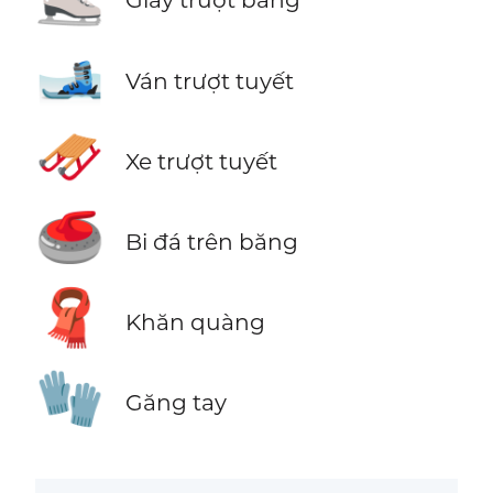
🎿
Ván trượt tuyết
🛷
Xe trượt tuyết
🥌
Bi đá trên băng
🧣
Khăn quàng
🧤
Găng tay