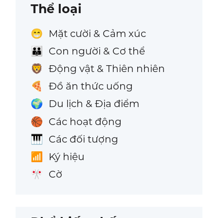
Thể loại
Mặt cười & Cảm xúc
😁
Con người & Cơ thể
👪
Động vật & Thiên nhiên
🦁
Đồ ăn thức uống
🍕
Du lịch & Địa điểm
🌍
Các hoạt động
🏀
Các đối tượng
🎹
Ký hiệu
📶
Cờ
🎌