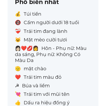
Phổ biến nhất
Túi tiền
💰
Cấm người dưới 18 tuổi
🔞
Trái tim đang lành
❤️‍🩹
Mặt mèo cười tươi
😺
Hôn - Phụ nữ: Màu
👩🏻‍❤️‍💋‍👩
da sáng, Phụ nữ: Không Có
Màu Da
mặt chào
🫡
Trái tim màu đỏ
❤️
Búa và liềm
☭
Trái tim với mũi tên
💘
Dấu ra hiệu đồng ý
👍