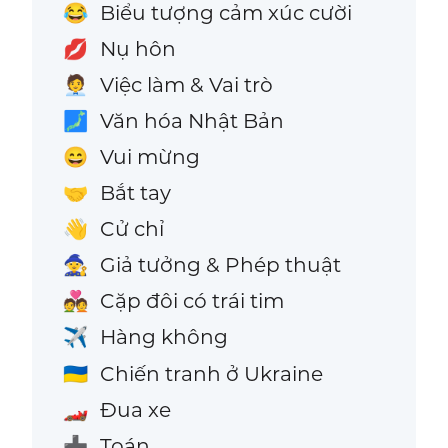
Biểu tượng cảm xúc cười
😂
Nụ hôn
💋
Việc làm & Vai trò
🧑‍💼
Văn hóa Nhật Bản
🗾
Vui mừng
😄
Bắt tay
🤝
Cử chỉ
👋
Giả tưởng & Phép thuật
🧙
Cặp đôi có trái tim
💑
Hàng không
✈️
Chiến tranh ở Ukraine
🇺🇦
Đua xe
🏎️
Toán
➕