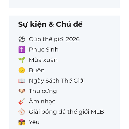
Sự kiện & Chủ đề
Cúp thế giới 2026
⚽
Phục Sinh
✝️
Mùa xuân
🌱
Buồn
😞
Ngày Sách Thế Giới
📖
Thú cưng
🐶
Âm nhạc
🎸
Giải bóng đá thế giới MLB
⚾
Yêu
👩‍❤️‍💋‍👨