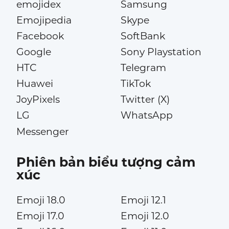
emojidex
Samsung
Emojipedia
Skype
Facebook
SoftBank
Google
Sony Playstation
HTC
Telegram
Huawei
TikTok
JoyPixels
Twitter (X)
LG
WhatsApp
Messenger
Phiên bản biểu tượng cảm
xúc
Emoji 18.0
Emoji 12.1
Emoji 17.0
Emoji 12.0