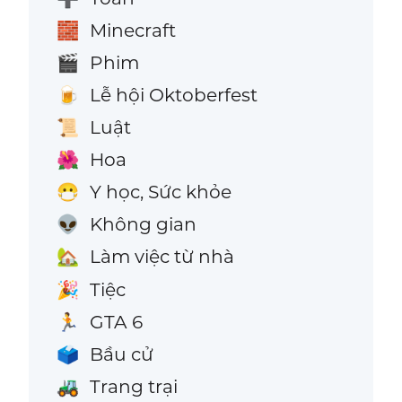
Minecraft
🧱
Phim
🎬
Lễ hội Oktoberfest
🍺
Luật
📜
Hoa
🌺
Y học, Sức khỏe
😷
Không gian
👽
Làm việc từ nhà
🏡
Tiệc
🎉
GTA 6
🏃
Bầu cử
🗳️
Trang trại
🚜