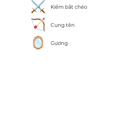
⚔️
Kiếm bắt chéo
🏹
Cung tên
🪞
Gương