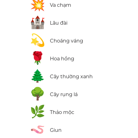
💥
Va chạm
🏰
Lâu đài
💫
Choáng váng
🌹
Hoa hồng
🌲
Cây thường xanh
🌳
Cây rụng lá
🌿
Thảo mộc
🪱
Giun