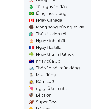
🐉
Tết nguyên đán
🇧🇷
lễ hội hóa trang
🇨🇦
Ngày Canada
✊🏿
Mạng sống của người da đen cũng đáng giá
🛍️
Thứ sáu đen tối
🎂
Ngày sinh nhật
🇫🇷
Ngày Bastille
☘️
Ngày thánh Patrick
🇦🇺
ngày của Úc
🎿
Thế vận hội mùa đông
⛄
Mùa đông
👰
Đám cưới
💘
ngày lễ tình nhân
🦃
Lễ tạ ơn
🏈
Super Bowl
☀️
Mùa hè