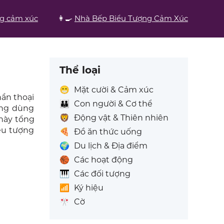
ng cảm xúc
👩‍🍳
Nhà Bếp Biểu Tượng Cảm Xúc
Thể loại
😁
Mặt cười & Cảm xúc
hần thoại
👪
Con người & Cơ thể
ờng dùng
🦁
Động vật & Thiên nhiên
 này tổng
ểu tượng
🍕
Đồ ăn thức uống
🌍
Du lịch & Địa điểm
🏀
Các hoạt động
🎹
Các đối tượng
📶
Ký hiệu
🎌
Cờ