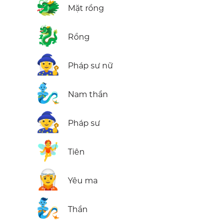
🐲
Mặt rồng
🐉
Rồng
🧙‍♀️
Pháp sư nữ
🧞‍♂️
Nam thần
🧙
Pháp sư
🧚
Tiên
🧝
Yêu ma
🧞
Thần