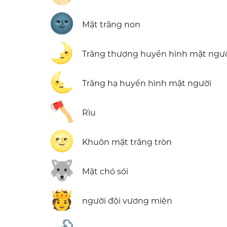
🌚
Mặt trăng non
🌛
Trăng thượng huyền hình mặt ngư
🌜
Trăng hạ huyền hình mặt người
🪓
Rìu
🌝
Khuôn mặt trăng tròn
🐺
Mặt chó sói
🫅
người đội vương miện