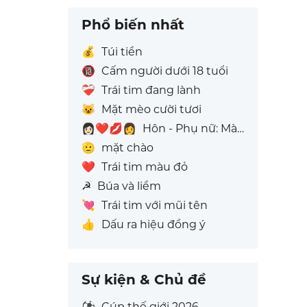
Phổ biến nhất
💰
Túi tiền
🔞
Cấm người dưới 18 tuổi
❤️‍🩹
Trái tim đang lành
😺
Mặt mèo cười tươi
👩🏻‍❤️‍💋‍👩
Hôn - Phụ nữ: Màu da sáng, Phụ nữ: Không Có Màu Da
🫡
mặt chào
❤️
Trái tim màu đỏ
☭
Búa và liềm
💘
Trái tim với mũi tên
👍
Dấu ra hiệu đồng ý
Sự kiện & Chủ đề
⚽
Cúp thế giới 2026