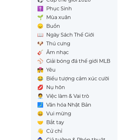
✝️
Phục Sinh
🌱
Mùa xuân
😞
Buồn
📖
Ngày Sách Thế Giới
🐶
Thú cưng
🎸
Âm nhạc
⚾
Giải bóng đá thế giới MLB
👩‍❤️‍💋‍👨
Yêu
😂
Biểu tượng cảm xúc cười
💋
Nụ hôn
🧑‍💼
Việc làm & Vai trò
🗾
Văn hóa Nhật Bản
😄
Vui mừng
🤝
Bắt tay
👋
Cử chỉ
🧙
Giả tưởng & Phép thuật