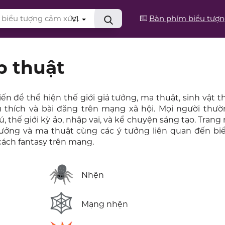
⌨️
Bàn phím biểu tượ
VI
p thuật
 để thể hiện thế giới giả tưởng, ma thuật, sinh vật t
hú thích và bài đăng trên mạng xã hội. Mọi người thư
ú, thế giới kỳ ảo, nhập vai, và kể chuyện sáng tạo. Trang
tưởng và ma thuật cùng các ý tưởng liên quan đến bi
cách fantasy trên mạng.
🕷️
Nhện
🕸️
Mạng nhện