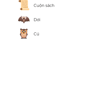
📜
Cuộn sách
🦇
Dơi
🦉
Cú