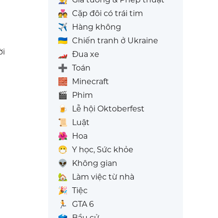
💑
Cặp đôi có trái tim
✈️
Hàng không
🇺🇦
Chiến tranh ở Ukraine
ời
🏎️
Đua xe
➕
Toán
🧱
Minecraft
🎬
Phim
🍺
Lễ hội Oktoberfest
📜
Luật
🌺
Hoa
😷
Y học, Sức khỏe
👽
Không gian
🏡
Làm việc từ nhà
🎉
Tiệc
🏃
GTA 6
🗳️
Bầu cử