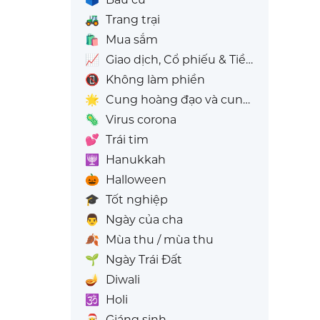
🚜
Trang trại
🛍️
Mua sắm
📈
Giao dịch, Cổ phiếu & Tiền điện tử
📵
Không làm phiền
🌟
Cung hoàng đạo và cung sao
🦠
Virus corona
💕
Trái tim
🕎
Hanukkah
🎃
Halloween
🎓
Tốt nghiệp
👨
Ngày của cha
🍂
Mùa thu / mùa thu
🌱
Ngày Trái Đất
🪔
Diwali
🕉️
Holi
🎅
Giáng sinh