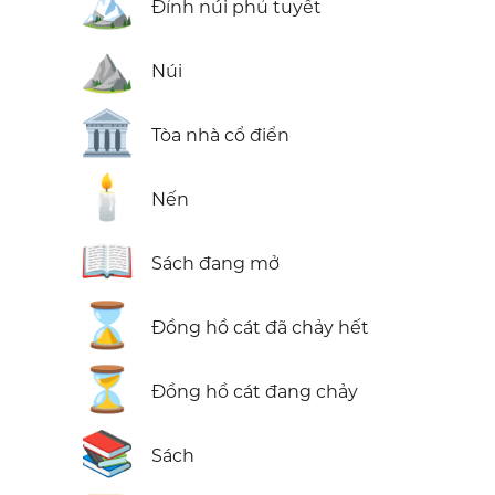
🏔️
Đỉnh núi phủ tuyết
⛰️
Núi
🏛️
Tòa nhà cổ điển
🕯️
Nến
📖
Sách đang mở
⌛
Đồng hồ cát đã chảy hết
⏳
Đồng hồ cát đang chảy
📚
Sách