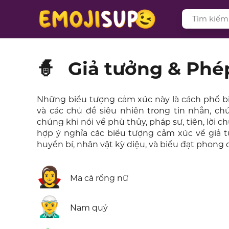
🧙
Giả tưởng & Phé
Những biểu tượng cảm xúc này là cách phổ biến
và các chủ đề siêu nhiên trong tin nhắn, c
chúng khi nói về phù thủy, pháp sư, tiên, lời ch
hợp ý nghĩa các biểu tượng cảm xúc về giả 
huyền bí, nhân vật kỳ diệu, và biểu đạt phong 
🧛‍♀️
Ma cà rồng nữ
🧝‍♂️
Nam quỷ