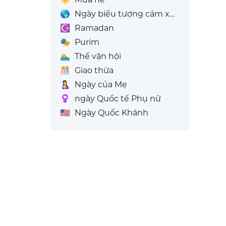
🌎
Ngày biểu tượng cảm xúc thế giới
☪️
Ramadan
🎭
Purim
🏊
Thế vận hội
🎊
Giao thừa
🤱
Ngày của Mẹ
♀️
ngày Quốc tế Phụ nữ
🇺🇸
Ngày Quốc Khánh