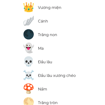
👑
Vương miện
🪽
Cánh
🌑
Trăng non
👻
Ma
💀
Đầu lâu
☠️
Đầu lâu xương chéo
🍄
Nấm
🌕
Trăng tròn