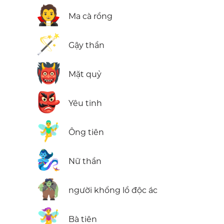
🧛
Ma cà rồng
🪄
Gậy thần
👹
Mặt quỷ
👺
Yêu tinh
🧚‍♂️
Ông tiên
🧞‍♀️
Nữ thần
🧌
người khổng lồ độc ác
🧚‍♀️
Bà tiên