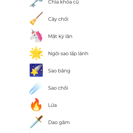
🗝️
Chìa khóa cũ
🧹
Cây chổi
🦄
Mặt kỳ lân
🌟
Ngôi sao lấp lánh
🌠
Sao băng
☄️
Sao chổi
🔥
Lửa
🗡️
Dao găm