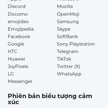
Discord
Mozilla
Docomo
OpenMoji
emojidex
Samsung
Emojipedia
Skype
Facebook
SoftBank
Google
Sony Playstation
HTC
Telegram
Huawei
TikTok
JoyPixels
Twitter (X)
LG
WhatsApp
Messenger
Phiên bản biểu tượng cảm
xúc