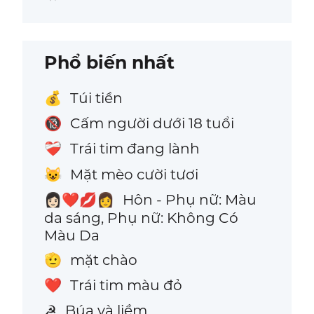
Phổ biến nhất
Túi tiền
💰
Cấm người dưới 18 tuổi
🔞
Trái tim đang lành
❤️‍🩹
Mặt mèo cười tươi
😺
Hôn - Phụ nữ: Màu
👩🏻‍❤️‍💋‍👩
da sáng, Phụ nữ: Không Có
Màu Da
mặt chào
🫡
Trái tim màu đỏ
❤️
Búa và liềm
☭