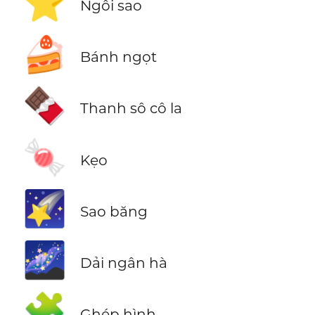
⭐
Ngôi sao
🍰
Bánh ngọt
🍫
Thanh sô cô la
🍬
Kẹo
🌠
Sao băng
🌌
Dải ngân hà
🧩
Ghép hình