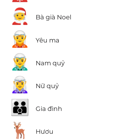
🧑‍🎄
Bà già Noel
🧝
Yêu ma
🧝‍♂️
Nam quỷ
🧝‍♀️
Nữ quỷ
👪
Gia đình
🦌
Hươu