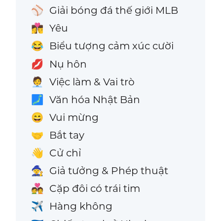
Giải bóng đá thế giới MLB
⚾
Yêu
👩‍❤️‍💋‍👨
Biểu tượng cảm xúc cười
😂
Nụ hôn
💋
Việc làm & Vai trò
🧑‍💼
Văn hóa Nhật Bản
🗾
Vui mừng
😄
Bắt tay
🤝
Cử chỉ
👋
Giả tưởng & Phép thuật
🧙
Cặp đôi có trái tim
💑
Hàng không
✈️