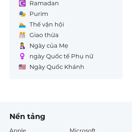
Ramadan
☪️
Purim
🎭
Thế vận hội
🏊
Giao thừa
🎊
Ngày của Mẹ
🤱
ngày Quốc tế Phụ nữ
♀️
Ngày Quốc Khánh
🇺🇸
Nền tảng
Apple
Microsoft