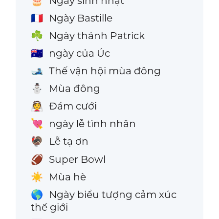
Ngày sinh nhật
🎂
Ngày Bastille
🇫🇷
Ngày thánh Patrick
☘️
ngày của Úc
🇦🇺
Thế vận hội mùa đông
🎿
Mùa đông
⛄
Đám cưới
👰
ngày lễ tình nhân
💘
Lễ tạ ơn
🦃
Super Bowl
🏈
Mùa hè
☀️
Ngày biểu tượng cảm xúc
🌎
thế giới