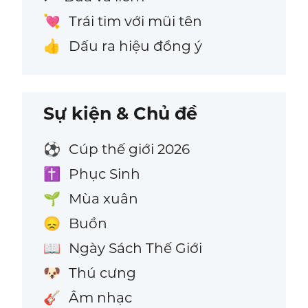
Trái tim với mũi tên
💘
Dấu ra hiệu đồng ý
👍
Sự kiện & Chủ đề
Cúp thế giới 2026
⚽
Phục Sinh
✝️
Mùa xuân
🌱
Buồn
😞
Ngày Sách Thế Giới
📖
Thú cưng
🐶
Âm nhạc
🎸