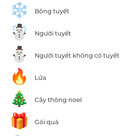
❄️
Bông tuyết
☃️
Người tuyết
⛄
Người tuyết không có tuyết
🔥
Lửa
🎄
Cây thông noel
🎁
Gói quà