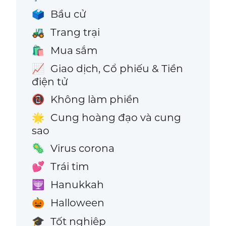
Bầu cử
🗳️
Trang trại
🚜
Mua sắm
🛍️
Giao dịch, Cổ phiếu & Tiền
📈
điện tử
Không làm phiền
📵
Cung hoàng đạo và cung
🌟
sao
Virus corona
🦠
Trái tim
💕
Hanukkah
🕎
Halloween
🎃
Tốt nghiệp
🎓