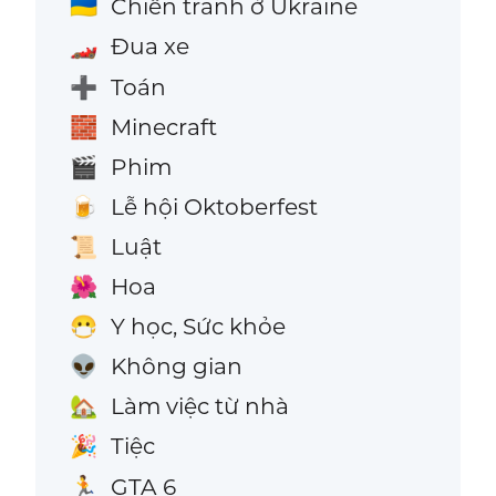
Chiến tranh ở Ukraine
🇺🇦
Đua xe
🏎️
Toán
➕
Minecraft
🧱
Phim
🎬
Lễ hội Oktoberfest
🍺
Luật
📜
Hoa
🌺
Y học, Sức khỏe
😷
Không gian
👽
Làm việc từ nhà
🏡
Tiệc
🎉
GTA 6
🏃