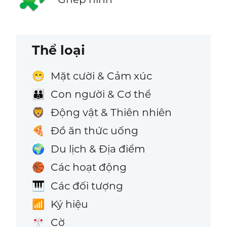
Thể loại
Mặt cười & Cảm xúc
😁
Con người & Cơ thể
👪
Động vật & Thiên nhiên
🦁
Đồ ăn thức uống
🍕
Du lịch & Địa điểm
🌍
Các hoạt động
🏀
Các đối tượng
🎹
Ký hiệu
📶
Cờ
🎌