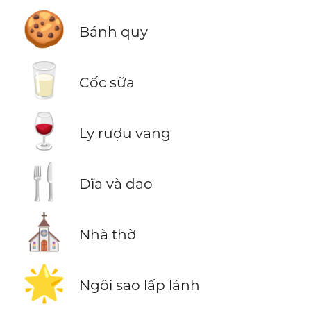
🍪
Bánh quy
🥛
Cốc sữa
🍷
Ly rượu vang
🍴
Dĩa và dao
⛪
Nhà thờ
🌟
Ngôi sao lấp lánh