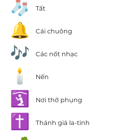
🧦
Tất
🔔
Cái chuông
🎶
Các nốt nhạc
🕯️
Nến
🛐
Nơi thờ phụng
✝️
Thánh giá la-tinh