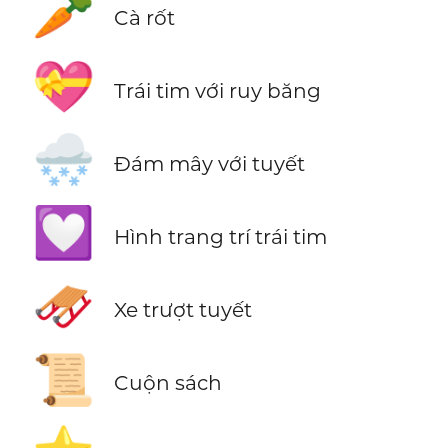
🥕
Cà rốt
💝
Trái tim với ruy băng
🌨️
Đám mây với tuyết
💟
Hình trang trí trái tim
🛷
Xe trượt tuyết
📜
Cuộn sách