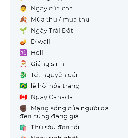
Ngày của cha
👨
Mùa thu / mùa thu
🍂
Ngày Trái Đất
🌱
Diwali
🪔
Holi
🕉️
Giáng sinh
🎅
Tết nguyên đán
🐉
lễ hội hóa trang
🇧🇷
Ngày Canada
🇨🇦
Mạng sống của người da
✊🏿
đen cũng đáng giá
Thứ sáu đen tối
🛍️