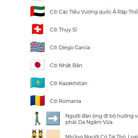
🇦🇪
Cờ: Các Tiểu Vương quốc Ả Rập Th
🇨🇭
Cờ: Thụy Sĩ
🇩🇬
Cờ: Diego Garcia
🇯🇵
Cờ: Nhật Bản
🇰🇿
Cờ: Kazakhstan
🇷🇴
Cờ: Romania
🚶🏾‍♂️‍➡️
Người đàn ông đi bộ hướng 
phải: Da Ngăm Vừa
👯🏻
Những Người Có Tai Thỏ, Loại 