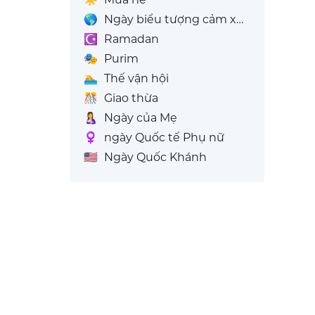
🌎
Ngày biểu tượng cảm xúc thế giới
☪️
Ramadan
🎭
Purim
🏊
Thế vận hội
🎊
Giao thừa
🤱
Ngày của Mẹ
♀️
ngày Quốc tế Phụ nữ
🇺🇸
Ngày Quốc Khánh