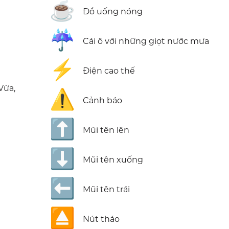
☕
Đồ uống nóng
☔
Cái ô với những giọt nước mưa
⚡
Điện cao thế
Vừa,
⚠️
Cảnh báo
⬆️
Mũi tên lên
⬇️
Mũi tên xuống
⬅️
Mũi tên trái
⏏️
Nút tháo