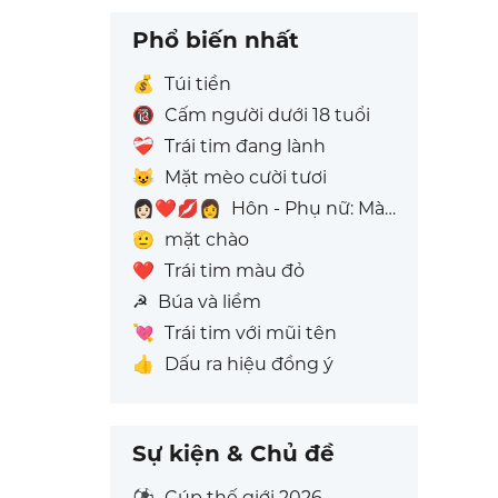
Phổ biến nhất
💰
Túi tiền
🔞
Cấm người dưới 18 tuổi
❤️‍🩹
Trái tim đang lành
😺
Mặt mèo cười tươi
👩🏻‍❤️‍💋‍👩
Hôn - Phụ nữ: Màu da sáng, Phụ nữ: Không Có Màu Da
🫡
mặt chào
❤️
Trái tim màu đỏ
☭
Búa và liềm
💘
Trái tim với mũi tên
👍
Dấu ra hiệu đồng ý
Sự kiện & Chủ đề
⚽
Cúp thế giới 2026