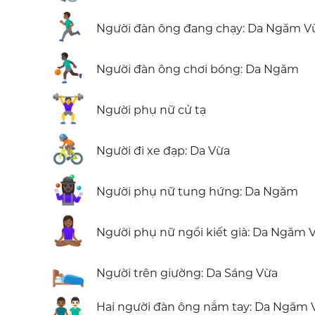
🏃🏾‍♂️
Người đàn ông đang chạy: Da Ngăm V
⛹🏿‍♂️
Người đàn ông chơi bóng: Da Ngăm
🏋️‍♀️
Người phụ nữ cử tạ
🚴🏽
Người đi xe đạp: Da Vừa
🤹🏿‍♀️
Người phụ nữ tung hứng: Da Ngăm
🧘🏾‍♀️
Người phụ nữ ngồi kiết già: Da Ngăm 
🛌🏼
Người trên giường: Da Sáng Vừa
👨🏾‍🤝‍👨🏻
Hai người đàn ông nắm tay: Da Ngăm 