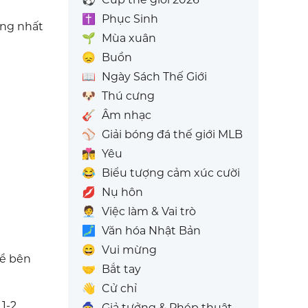
✝️
Phục Sinh
ống nhất
🌱
Mùa xuân
😞
Buồn
📖
Ngày Sách Thế Giới
🐶
Thú cưng
🎸
Âm nhạc
⚾
Giải bóng đá thế giới MLB
👩‍❤️‍💋‍👨
Yêu
😂
Biểu tượng cảm xúc cười
💋
Nụ hôn
🧑‍💼
Việc làm & Vai trò
🗾
Văn hóa Nhật Bản
😄
Vui mừng
về bên
🤝
Bắt tay
👋
Cử chỉ
1-2
🧙
Giả tưởng & Phép thuật