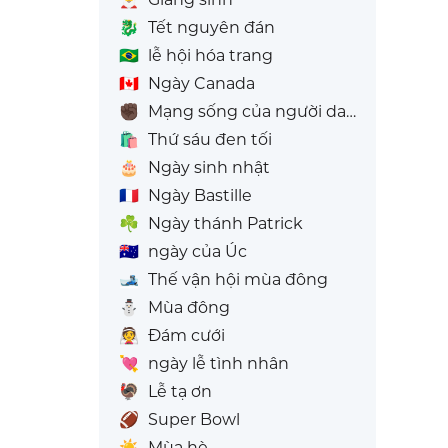
🐉
Tết nguyên đán
🇧🇷
lễ hội hóa trang
🇨🇦
Ngày Canada
✊🏿
Mạng sống của người da đen cũng đáng giá
🛍️
Thứ sáu đen tối
🎂
Ngày sinh nhật
🇫🇷
Ngày Bastille
☘️
Ngày thánh Patrick
🇦🇺
ngày của Úc
🎿
Thế vận hội mùa đông
⛄
Mùa đông
👰
Đám cưới
💘
ngày lễ tình nhân
🦃
Lễ tạ ơn
🏈
Super Bowl
☀️
Mùa hè