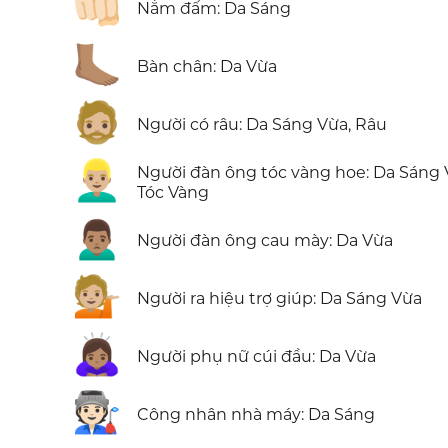
👊🏻
Nắm đấm: Da Sáng
🦶🏽
Bàn chân: Da Vừa
🧔🏼
Người có râu: Da Sáng Vừa, Râu
👱🏼‍♂️
Người đàn ông tóc vàng hoe: Da Sáng 
Tóc Vàng
🙍🏽‍♂️
Người đàn ông cau mày: Da Vừa
💁🏼
Người ra hiệu trợ giúp: Da Sáng Vừa
🙇🏽‍♀️
Người phụ nữ cúi đầu: Da Vừa
🧑🏻‍🏭
Công nhân nhà máy: Da Sáng