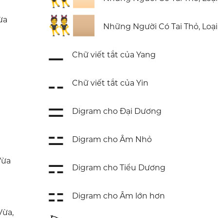
👯🏼
ừa
Những Người Có Tai Thỏ, Loại
⚊
Chữ viết tắt của Yang
⚋
Chữ viết tắt của Yin
⚌
Digram cho Đại Dương
⚍
Digram cho Âm Nhỏ
⚎
Vừa
Digram cho Tiểu Dương
⚏
Digram cho Âm lớn hơn
Vừa,