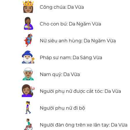
👸🏽
Công chúa: Da Vừa
🤱🏾
Cho con bú: Da Ngăm Vừa
🦸🏾‍♀️
Nữ siêu anh hùng: Da Ngăm Vừa
🧙🏼‍♂️
Pháp sư nam: Da Sáng Vừa
🧝🏽‍♂️
Nam quỷ: Da Vừa
💇🏽‍♀️
Người phụ nữ được cắt tóc: Da Vừa
🚶‍♀️
Người phụ nữ đi bộ
👨🏽‍🦽
Người đàn ông trên xe lăn tay: Da Vừa