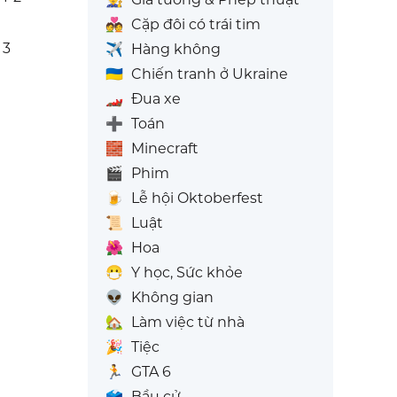
💑
Cặp đôi có trái tim
 3
✈️
Hàng không
🇺🇦
Chiến tranh ở Ukraine
🏎️
Đua xe
➕
Toán
🧱
Minecraft
🎬
Phim
🍺
Lễ hội Oktoberfest
📜
Luật
🌺
Hoa
😷
Y học, Sức khỏe
👽
Không gian
🏡
Làm việc từ nhà
🎉
Tiệc
🏃
GTA 6
🗳️
Bầu cử