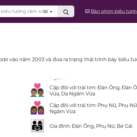
⌨️
Bàn phím biểu tượ
VI
ode vào năm 2003 và đưa ra trạng thái trình bày biểu 
👨🏽‍❤️‍👨🏾
Cặp đôi với trái tim: Đàn Ông, Đàn 
Vừa, Da Ngăm Vừa
👩🏾‍❤️‍👩🏾
Cặp đôi với trái tim: Phụ Nữ, Phụ Nữ
Ngăm Vừa
👨‍👩‍👧
Gia đình: Đàn Ông, Phụ Nữ, Bé Gái