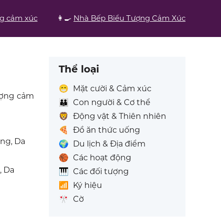
ng cảm xúc
👩‍🍳
Nhà Bếp Biểu Tượng Cảm Xúc
Thể loại
😁
Mặt cười & Cảm xúc
tượng cảm
👪
Con người & Cơ thể
🦁
Động vật & Thiên nhiên
🍕
Đồ ăn thức uống
Ông, Da
🌍
Du lịch & Địa điểm
🏀
Các hoạt động
, Da
🎹
Các đối tượng
📶
Ký hiệu
🎌
Cờ