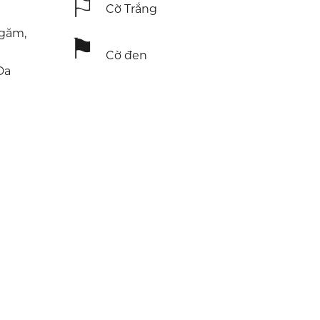
⚐
Cờ Trắng
Ngăm,
⚑
Cờ đen
Da