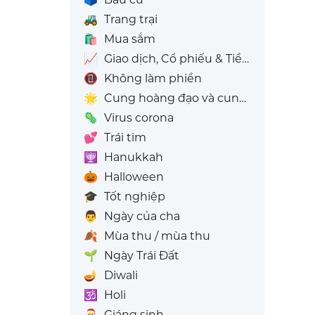
🚜
Trang trại
🛍️
Mua sắm
📈
Giao dịch, Cổ phiếu & Tiền điện tử
📵
Không làm phiền
🌟
Cung hoàng đạo và cung sao
🦠
Virus corona
💕
Trái tim
🕎
Hanukkah
🎃
Halloween
🎓
Tốt nghiệp
👨
Ngày của cha
🍂
Mùa thu / mùa thu
🌱
Ngày Trái Đất
🪔
Diwali
🕉️
Holi
🎅
Giáng sinh