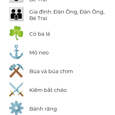
👨‍👨‍👦
Gia đình: Đàn Ông, Đàn Ông,
Bé Trai
☘️
Cỏ ba lá
⚓
Mỏ neo
⚒️
Búa và búa chim
⚔️
Kiếm bắt chéo
⚙️
Bánh răng