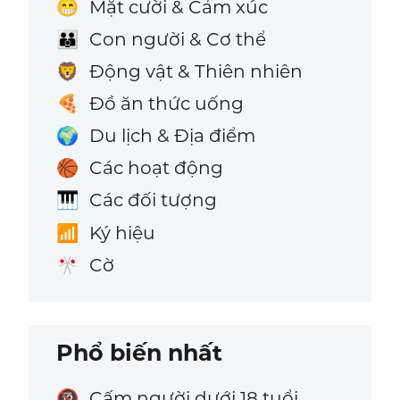
Mặt cười & Cảm xúc
😁
Con người & Cơ thể
👪
Động vật & Thiên nhiên
🦁
Đồ ăn thức uống
🍕
Du lịch & Địa điểm
🌍
Các hoạt động
🏀
Các đối tượng
🎹
Ký hiệu
📶
Cờ
🎌
Phổ biến nhất
Cấm người dưới 18 tuổi
🔞