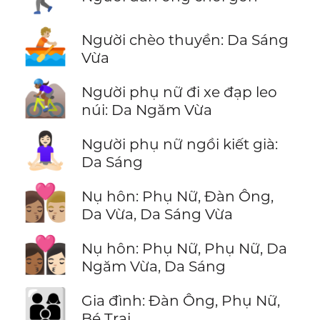
🚣🏼
Người chèo thuyền: Da Sáng
Vừa
🚵🏾‍♀️
Người phụ nữ đi xe đạp leo
núi: Da Ngăm Vừa
🧘🏻‍♀️
Người phụ nữ ngồi kiết già:
Da Sáng
👩🏽‍❤️‍💋‍👨🏼
Nụ hôn: Phụ Nữ, Đàn Ông,
Da Vừa, Da Sáng Vừa
👩🏾‍❤️‍💋‍👩🏻
Nụ hôn: Phụ Nữ, Phụ Nữ, Da
Ngăm Vừa, Da Sáng
👨‍👩‍👦
Gia đình: Đàn Ông, Phụ Nữ,
Bé Trai