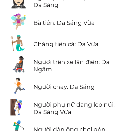
🤵🏻‍♀️
Da Sáng
🧚🏼‍♀️
Bà tiên: Da Sáng Vừa
🧜🏽‍♂️
Chàng tiên cá: Da Vừa
🧑🏿‍🦼
Người trên xe lăn điện: Da
Ngăm
🏃🏻
Người chạy: Da Sáng
🧗🏼‍♀️
Người phụ nữ đang leo núi:
Da Sáng Vừa
🏌️‍♂️
Người đàn ông chơi gôn