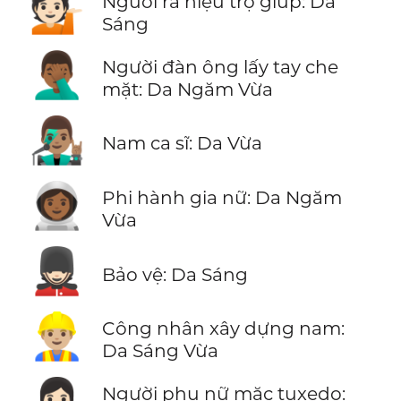
💁🏻
Người ra hiệu trợ giúp: Da
Sáng
🤦🏾‍♂️
Người đàn ông lấy tay che
mặt: Da Ngăm Vừa
👨🏽‍🎤
Nam ca sĩ: Da Vừa
👩🏾‍🚀
Phi hành gia nữ: Da Ngăm
Vừa
💂🏻
Bảo vệ: Da Sáng
👷🏼‍♂️
Công nhân xây dựng nam:
Da Sáng Vừa
Người phụ nữ mặc tuxedo: