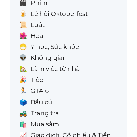
Phim
🎬
Lễ hội Oktoberfest
🍺
Luật
📜
Hoa
🌺
Y học, Sức khỏe
😷
Không gian
👽
Làm việc từ nhà
🏡
Tiệc
🎉
GTA 6
🏃
Bầu cử
🗳️
Trang trại
🚜
Mua sắm
🛍️
Giao dịch, Cổ phiếu & Tiền
📈