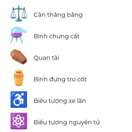
⚖️
Cân thăng bằng
⚗️
Bình chưng cất
⚰️
Quan tài
⚱️
Bình đựng tro cốt
♿
Biểu tượng xe lăn
⚛️
Biểu tượng nguyên tử