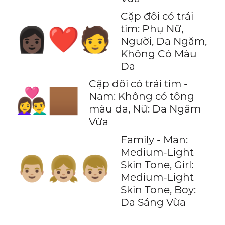
Cặp đôi có trái
tim: Phụ Nữ,
👩🏿‍❤️‍🧑
Người, Da Ngăm,
Không Có Màu
Da
Cặp đôi có trái tim -
👨‍❤️‍👩🏾
Nam: Không có tông
màu da, Nữ: Da Ngăm
Vừa
Family - Man:
Medium-Light
👨🏼‍👧🏼‍👦🏼
Skin Tone, Girl:
Medium-Light
Skin Tone, Boy:
Da Sáng Vừa