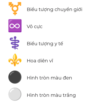
⚧️
Biểu tượng chuyển giới
♾️
Vô cực
⚕️
Biểu tượng y tế
⚜️
Hoa diên vĩ
⚫
Hình tròn màu đen
⚪
Hình tròn màu trắng