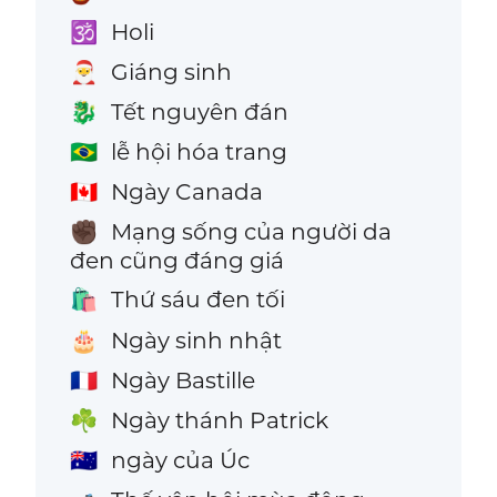
Holi
🕉️
Giáng sinh
🎅
Tết nguyên đán
🐉
lễ hội hóa trang
🇧🇷
Ngày Canada
🇨🇦
Mạng sống của người da
✊🏿
đen cũng đáng giá
Thứ sáu đen tối
🛍️
Ngày sinh nhật
🎂
Ngày Bastille
🇫🇷
Ngày thánh Patrick
☘️
ngày của Úc
🇦🇺