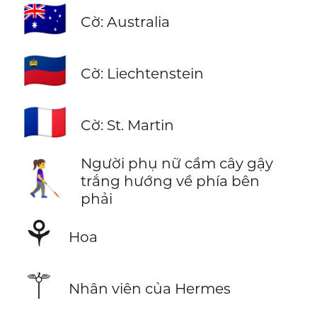
🇦🇺
Cờ: Australia
🇱🇮
Cờ: Liechtenstein
🇲🇫
Cờ: St. Martin
Người phụ nữ cầm cây gậy
👩‍🦯‍➡️
trắng hướng về phía bên
phải
⚘
Hoa
⚚
Nhân viên của Hermes