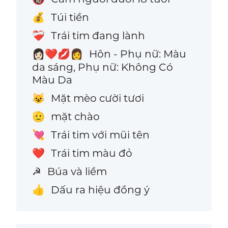
Túi tiền
💰
Trái tim đang lành
❤️‍🩹
Hôn - Phụ nữ: Màu
👩🏻‍❤️‍💋‍👩
da sáng, Phụ nữ: Không Có
Màu Da
Mặt mèo cười tươi
😺
mặt chào
🫡
Trái tim với mũi tên
💘
Trái tim màu đỏ
❤️
Búa và liềm
☭
Dấu ra hiệu đồng ý
👍