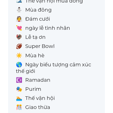
Thế vận hội mùa đông
🎿
Mùa đông
⛄
Đám cưới
👰
ngày lễ tình nhân
💘
Lễ tạ ơn
🦃
Super Bowl
🏈
Mùa hè
☀️
Ngày biểu tượng cảm xúc
🌎
thế giới
Ramadan
☪️
Purim
🎭
Thế vận hội
🏊
Giao thừa
🎊