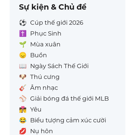
Sự kiện & Chủ đề
Cúp thế giới 2026
⚽
Phục Sinh
✝️
Mùa xuân
🌱
Buồn
😞
Ngày Sách Thế Giới
📖
Thú cưng
🐶
Âm nhạc
🎸
Giải bóng đá thế giới MLB
⚾
Yêu
👩‍❤️‍💋‍👨
Biểu tượng cảm xúc cười
😂
Nụ hôn
💋