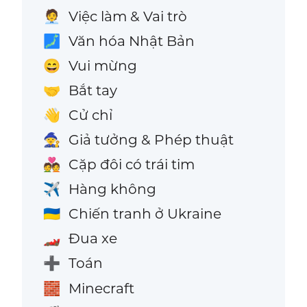
Việc làm & Vai trò
🧑‍💼
Văn hóa Nhật Bản
🗾
Vui mừng
😄
Bắt tay
🤝
Cử chỉ
👋
Giả tưởng & Phép thuật
🧙
Cặp đôi có trái tim
💑
Hàng không
✈️
Chiến tranh ở Ukraine
🇺🇦
Đua xe
🏎️
Toán
➕
Minecraft
🧱