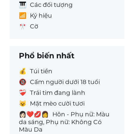
Các đối tượng
🎹
Ký hiệu
📶
Cờ
🎌
Phổ biến nhất
Túi tiền
💰
Cấm người dưới 18 tuổi
🔞
Trái tim đang lành
❤️‍🩹
Mặt mèo cười tươi
😺
Hôn - Phụ nữ: Màu
👩🏻‍❤️‍💋‍👩
da sáng, Phụ nữ: Không Có
Màu Da