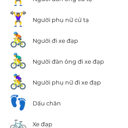
🏋️‍♀️
Người phụ nữ cử tạ
🚴
Người đi xe đạp
🚴‍♂️
Người đàn ông đi xe đạp
🚴‍♀️
Người phụ nữ đi xe đạp
👣
Dấu chân
🚲
Xe đạp