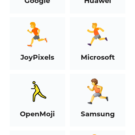
Google
Huawei
JoyPixels
Microsoft
OpenMoji
Samsung