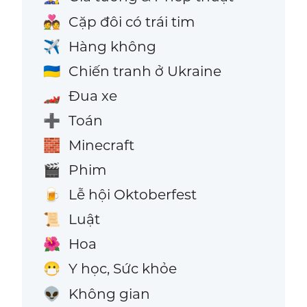
Cặp đôi có trái tim
💑
Hàng không
✈️
Chiến tranh ở Ukraine
🇺🇦
Đua xe
🏎️
Toán
➕
Minecraft
🧱
Phim
🎬
Lễ hội Oktoberfest
🍺
Luật
📜
Hoa
🌺
Y học, Sức khỏe
😷
Không gian
👽