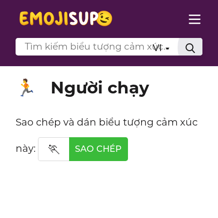
VI
Người chạy
🏃
Sao chép và dán biểu tượng cảm xúc
🏃
này:
SAO CHÉP