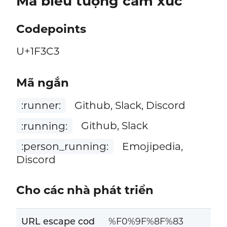
Mã biểu tượng cảm xúc
Codepoints
U+1F3C3
Mã ngắn
:runner:
Github, Slack, Discord
:running:
Github, Slack
:person_running:
Emojipedia,
Discord
Cho các nhà phát triển
URL escape cod
%F0%9F%8F%83