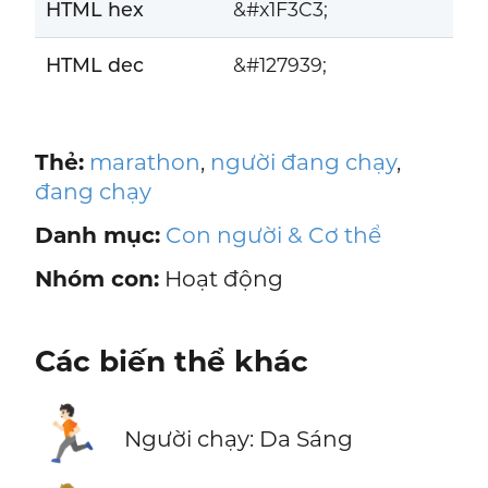
HTML hex
&#x1F3C3;
HTML dec
&#127939;
Thẻ:
marathon
,
người đang chạy
,
đang chạy
Danh mục:
Con người & Cơ thể
Nhóm con:
Hoạt động
Các biến thể khác
🏃🏻
Người chạy: Da Sáng