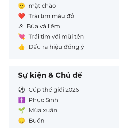
mặt chào
🫡
Trái tim màu đỏ
❤️
Búa và liềm
☭
Trái tim với mũi tên
💘
Dấu ra hiệu đồng ý
👍
Sự kiện & Chủ đề
Cúp thế giới 2026
⚽
Phục Sinh
✝️
Mùa xuân
🌱
Buồn
😞