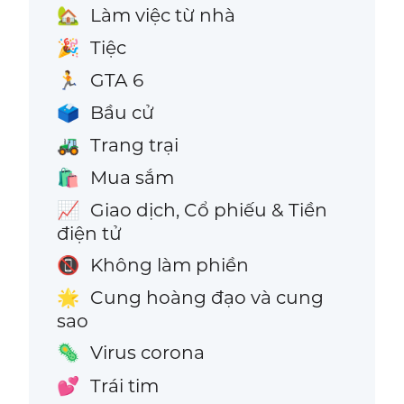
Làm việc từ nhà
🏡
Tiệc
🎉
GTA 6
🏃
Bầu cử
🗳️
Trang trại
🚜
Mua sắm
🛍️
Giao dịch, Cổ phiếu & Tiền
📈
điện tử
Không làm phiền
📵
Cung hoàng đạo và cung
🌟
sao
Virus corona
🦠
Trái tim
💕