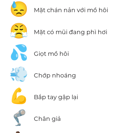
😓
Mặt chán nản với mồ hôi
😤
Mặt có mũi đang phì hơi
💦
Giọt mồ hôi
💨
Chớp nhoáng
💪
Bắp tay gập lại
🦿
Chân giả