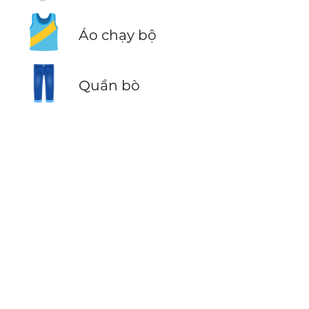
🎽
Áo chạy bộ
👖
Quần bò