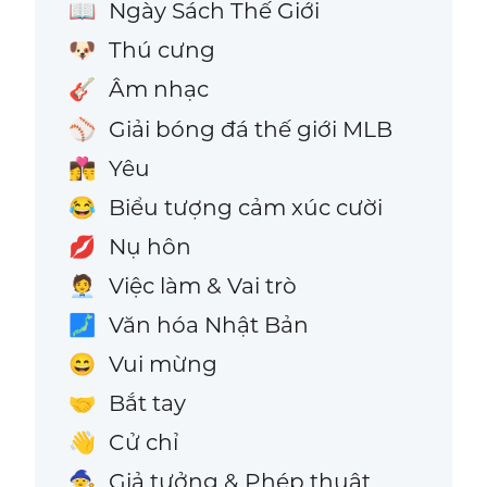
Ngày Sách Thế Giới
📖
Thú cưng
🐶
Âm nhạc
🎸
Giải bóng đá thế giới MLB
⚾
Yêu
👩‍❤️‍💋‍👨
Biểu tượng cảm xúc cười
😂
Nụ hôn
💋
Việc làm & Vai trò
🧑‍💼
Văn hóa Nhật Bản
🗾
Vui mừng
😄
Bắt tay
🤝
Cử chỉ
👋
Giả tưởng & Phép thuật
🧙