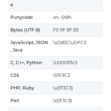
e
Punycode
xn--0l8h
Bytes (UTF-8)
F0 9F 8F 83
JavaScript, JSON
\uD83C\uDFC3
, Java
C, C++, Python
\U0001f3c3
CSS
\01F3C3
PHP, Ruby
\u{1F3C3}
Perl
\x{1F3C3}