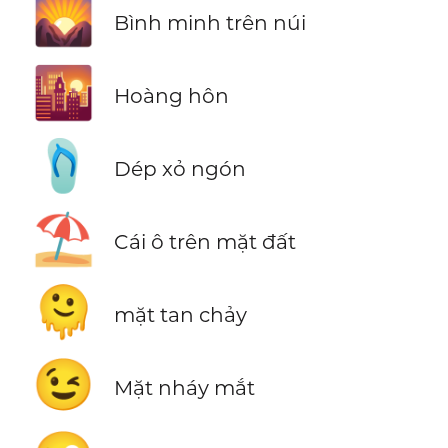
🌄
Bình minh trên núi
🌇
Hoàng hôn
🩴
Dép xỏ ngón
⛱️
Cái ô trên mặt đất
🫠
mặt tan chảy
😉
Mặt nháy mắt