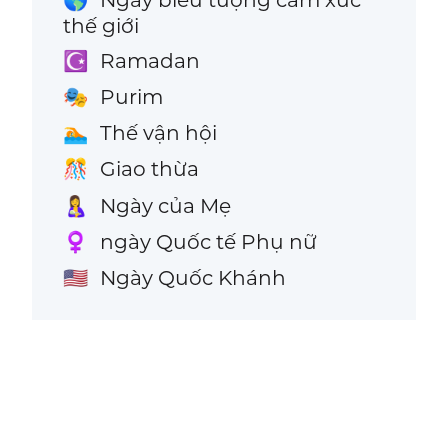
🌎
thế giới
Ramadan
☪️
Purim
🎭
Thế vận hội
🏊
Giao thừa
🎊
Ngày của Mẹ
🤱
ngày Quốc tế Phụ nữ
♀️
Ngày Quốc Khánh
🇺🇸