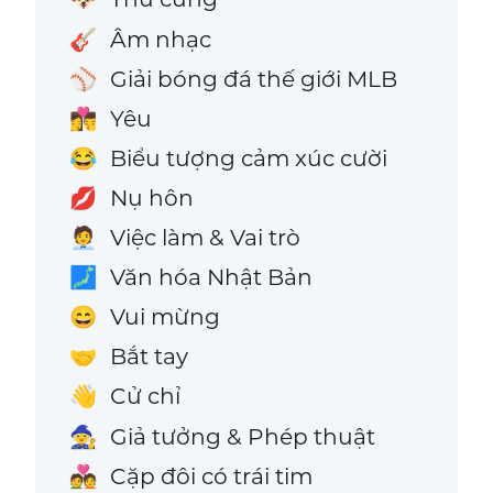
Âm nhạc
🎸
Giải bóng đá thế giới MLB
⚾
Yêu
👩‍❤️‍💋‍👨
Biểu tượng cảm xúc cười
😂
Nụ hôn
💋
Việc làm & Vai trò
🧑‍💼
Văn hóa Nhật Bản
🗾
Vui mừng
😄
Bắt tay
🤝
Cử chỉ
👋
Giả tưởng & Phép thuật
🧙
Cặp đôi có trái tim
💑