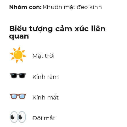
Nhóm con:
Khuôn mặt đeo kính
Biểu tượng cảm xúc liên
quan
☀️
Mặt trời
🕶️
Kính râm
👓
Kính mắt
👀
Đôi mắt