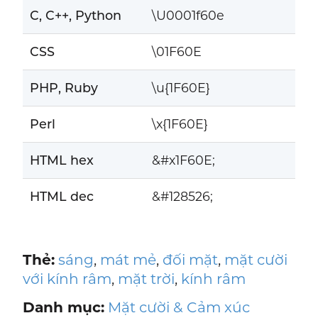
C, C++, Python
\U0001f60e
CSS
\01F60E
PHP, Ruby
\u{1F60E}
Perl
\x{1F60E}
HTML hex
&#x1F60E;
HTML dec
&#128526;
Thẻ:
sáng
,
mát mẻ
,
đối mặt
,
mặt cười
với kính râm
,
mặt trời
,
kính râm
Danh mục:
Mặt cười & Cảm xúc