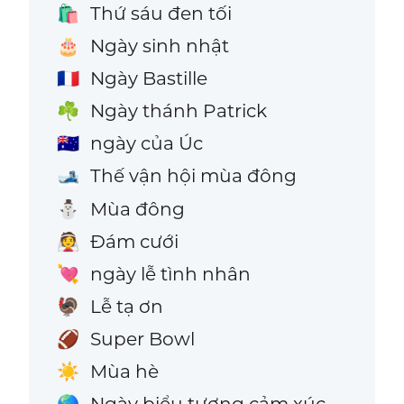
Thứ sáu đen tối
🛍️
Ngày sinh nhật
🎂
Ngày Bastille
🇫🇷
Ngày thánh Patrick
☘️
ngày của Úc
🇦🇺
Thế vận hội mùa đông
🎿
Mùa đông
⛄
Đám cưới
👰
ngày lễ tình nhân
💘
Lễ tạ ơn
🦃
Super Bowl
🏈
Mùa hè
☀️
Ngày biểu tượng cảm xúc