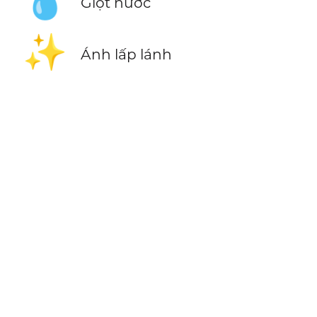
💧
Giọt nước
✨
Ánh lấp lánh