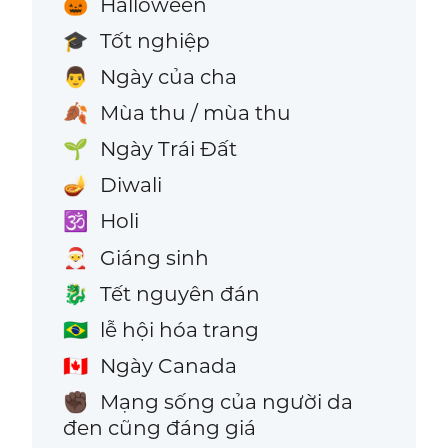
Halloween
🎃
Tốt nghiệp
🎓
Ngày của cha
👨
Mùa thu / mùa thu
🍂
Ngày Trái Đất
🌱
Diwali
🪔
Holi
🕉️
Giáng sinh
🎅
Tết nguyên đán
🐉
lễ hội hóa trang
🇧🇷
Ngày Canada
🇨🇦
Mạng sống của người da
✊🏿
đen cũng đáng giá