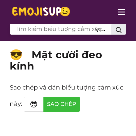
VI
Mặt cười đeo
😎
kính
Sao chép và dán biểu tượng cảm xúc
😎
này:
SAO CHÉP