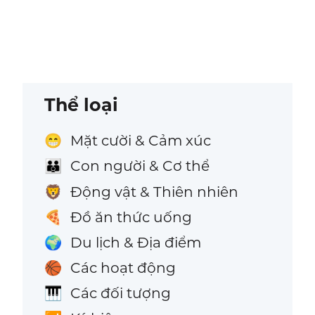
Thể loại
Mặt cười & Cảm xúc
😁
Con người & Cơ thể
👪
Động vật & Thiên nhiên
🦁
Đồ ăn thức uống
🍕
Du lịch & Địa điểm
🌍
Các hoạt động
🏀
Các đối tượng
🎹