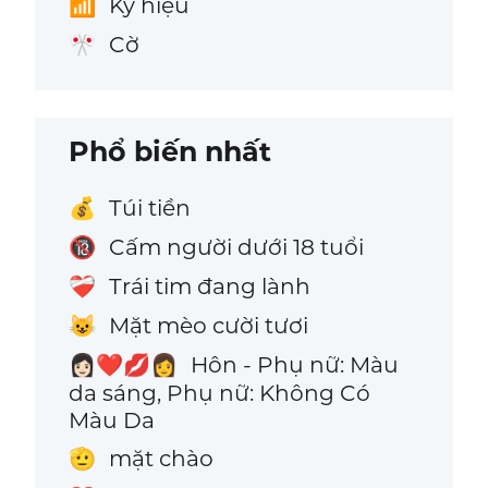
Ký hiệu
📶
Cờ
🎌
Phổ biến nhất
Túi tiền
💰
Cấm người dưới 18 tuổi
🔞
Trái tim đang lành
❤️‍🩹
Mặt mèo cười tươi
😺
Hôn - Phụ nữ: Màu
👩🏻‍❤️‍💋‍👩
da sáng, Phụ nữ: Không Có
Màu Da
mặt chào
🫡