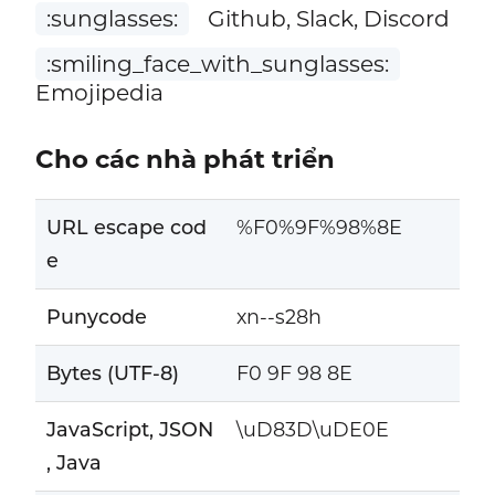
:sunglasses:
Github, Slack, Discord
:smiling_face_with_sunglasses:
Emojipedia
Cho các nhà phát triển
URL escape cod
%F0%9F%98%8E
e
Punycode
xn--s28h
Bytes (UTF-8)
F0 9F 98 8E
JavaScript, JSON
\uD83D\uDE0E
, Java