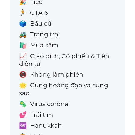
Tiệc
🎉
GTA 6
🏃
Bầu cử
🗳️
Trang trại
🚜
Mua sắm
🛍️
Giao dịch, Cổ phiếu & Tiền
📈
điện tử
Không làm phiền
📵
Cung hoàng đạo và cung
🌟
sao
Virus corona
🦠
Trái tim
💕
Hanukkah
🕎