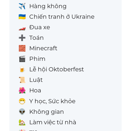
Hàng không
✈️
Chiến tranh ở Ukraine
🇺🇦
Đua xe
🏎️
Toán
➕
Minecraft
🧱
Phim
🎬
Lễ hội Oktoberfest
🍺
Luật
📜
Hoa
🌺
Y học, Sức khỏe
😷
Không gian
👽
Làm việc từ nhà
🏡