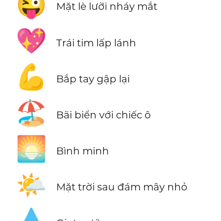
😜
Mặt lè lưỡi nháy mắt
💖
Trái tim lấp lánh
💪
Bắp tay gập lại
🏖️
Bãi biển với chiếc ô
🌅
Bình minh
🌤️
Mặt trời sau đám mây nhỏ