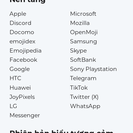
Apple
Microsoft
Discord
Mozilla
Docomo
OpenMoji
emojidex
Samsung
Emojipedia
Skype
Facebook
SoftBank
Google
Sony Playstation
HTC
Telegram
Huawei
TikTok
JoyPixels
Twitter (X)
LG
WhatsApp
Messenger