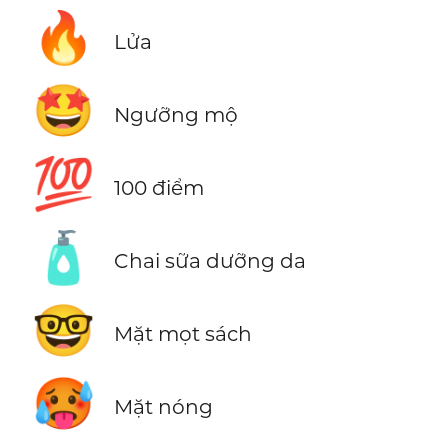
🔥
Lửa
🤩
Ngưỡng mộ
💯
100 điểm
🧴
Chai sữa dưỡng da
🤓
Mặt mọt sách
🥵
Mặt nóng