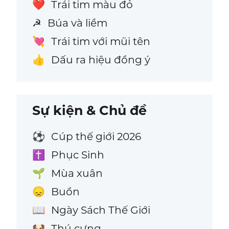
Trái tim màu đỏ
❤️
Búa và liềm
☭
Trái tim với mũi tên
💘
Dấu ra hiệu đồng ý
👍
Sự kiện & Chủ đề
Cúp thế giới 2026
⚽
Phục Sinh
✝️
Mùa xuân
🌱
Buồn
😞
Ngày Sách Thế Giới
📖
Thú cưng
🐶