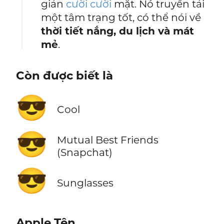
giản
cười cười
mặt. Nó truyền tải
một tâm trạng tốt, có thể nói về
thời tiết nắng, du lịch và mát
mẻ
.
Còn được biết là
😎
Cool
😎
Mutual Best Friends
(Snapchat)
😎
Sunglasses
Apple Tên