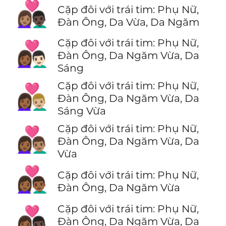
👩🏽‍❤️‍👨🏿
Cặp đôi với trái tim: Phụ Nữ,
Đàn Ông, Da Vừa, Da Ngăm
Cặp đôi với trái tim: Phụ Nữ,
👩🏾‍❤️‍👨🏻
Đàn Ông, Da Ngăm Vừa, Da
Sáng
Cặp đôi với trái tim: Phụ Nữ,
👩🏾‍❤️‍👨🏼
Đàn Ông, Da Ngăm Vừa, Da
Sáng Vừa
Cặp đôi với trái tim: Phụ Nữ,
👩🏾‍❤️‍👨🏽
Đàn Ông, Da Ngăm Vừa, Da
Vừa
👩🏾‍❤️‍👨🏾
Cặp đôi với trái tim: Phụ Nữ,
Đàn Ông, Da Ngăm Vừa
Cặp đôi với trái tim: Phụ Nữ,
👩🏾‍❤️‍👨🏿
Đàn Ông, Da Ngăm Vừa, Da