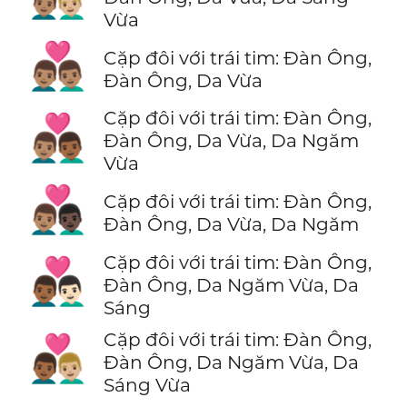
Vừa
👨🏽‍❤️‍👨🏽
Cặp đôi với trái tim: Đàn Ông,
Đàn Ông, Da Vừa
Cặp đôi với trái tim: Đàn Ông,
👨🏽‍❤️‍👨🏾
Đàn Ông, Da Vừa, Da Ngăm
Vừa
👨🏽‍❤️‍👨🏿
Cặp đôi với trái tim: Đàn Ông,
Đàn Ông, Da Vừa, Da Ngăm
Cặp đôi với trái tim: Đàn Ông,
👨🏾‍❤️‍👨🏻
Đàn Ông, Da Ngăm Vừa, Da
Sáng
Cặp đôi với trái tim: Đàn Ông,
👨🏾‍❤️‍👨🏼
Đàn Ông, Da Ngăm Vừa, Da
Sáng Vừa