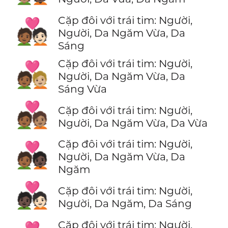
Cặp đôi với trái tim: Người,
🧑🏾‍❤️‍🧑🏻
Người, Da Ngăm Vừa, Da
Sáng
Cặp đôi với trái tim: Người,
🧑🏾‍❤️‍🧑🏼
Người, Da Ngăm Vừa, Da
Sáng Vừa
🧑🏾‍❤️‍🧑🏽
Cặp đôi với trái tim: Người,
Người, Da Ngăm Vừa, Da Vừa
Cặp đôi với trái tim: Người,
🧑🏾‍❤️‍🧑🏿
Người, Da Ngăm Vừa, Da
Ngăm
🧑🏿‍❤️‍🧑🏻
Cặp đôi với trái tim: Người,
Người, Da Ngăm, Da Sáng
Cặp đôi với trái tim: Người,