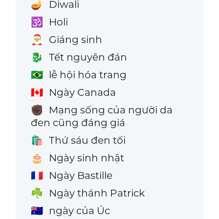
Diwali
🪔
Holi
🕉️
Giáng sinh
🎅
Tết nguyên đán
🐉
lễ hội hóa trang
🇧🇷
Ngày Canada
🇨🇦
Mạng sống của người da
✊🏿
đen cũng đáng giá
Thứ sáu đen tối
🛍️
Ngày sinh nhật
🎂
Ngày Bastille
🇫🇷
Ngày thánh Patrick
☘️
ngày của Úc
🇦🇺