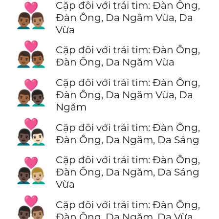
Cặp đôi với trái tim: Đàn Ông,
👨🏾‍❤️‍👨🏽
Đàn Ông, Da Ngăm Vừa, Da
Vừa
👨🏾‍❤️‍👨🏾
Cặp đôi với trái tim: Đàn Ông,
Đàn Ông, Da Ngăm Vừa
Cặp đôi với trái tim: Đàn Ông,
👨🏾‍❤️‍👨🏿
Đàn Ông, Da Ngăm Vừa, Da
Ngăm
👨🏿‍❤️‍👨🏻
Cặp đôi với trái tim: Đàn Ông,
Đàn Ông, Da Ngăm, Da Sáng
Cặp đôi với trái tim: Đàn Ông,
👨🏿‍❤️‍👨🏼
Đàn Ông, Da Ngăm, Da Sáng
Vừa
👨🏿‍❤️‍👨🏽
Cặp đôi với trái tim: Đàn Ông,
Đàn Ông, Da Ngăm, Da Vừa