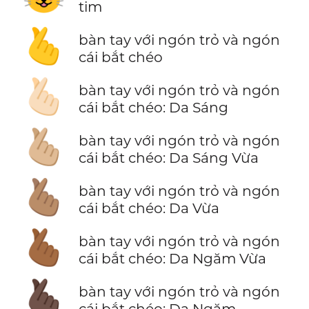
tim
🫰
bàn tay với ngón trỏ và ngón
cái bắt chéo
🫰🏻
bàn tay với ngón trỏ và ngón
cái bắt chéo: Da Sáng
🫰🏼
bàn tay với ngón trỏ và ngón
cái bắt chéo: Da Sáng Vừa
🫰🏽
bàn tay với ngón trỏ và ngón
cái bắt chéo: Da Vừa
🫰🏾
bàn tay với ngón trỏ và ngón
cái bắt chéo: Da Ngăm Vừa
🫰🏿
bàn tay với ngón trỏ và ngón
cái bắt chéo: Da Ngăm