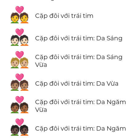
💑
Cặp đôi với trái tim
💑🏻
Cặp đôi với trái tim: Da Sáng
💑🏼
Cặp đôi với trái tim: Da Sáng
Vừa
💑🏽
Cặp đôi với trái tim: Da Vừa
💑🏾
Cặp đôi với trái tim: Da Ngăm
Vừa
💑🏿
Cặp đôi với trái tim: Da Ngăm