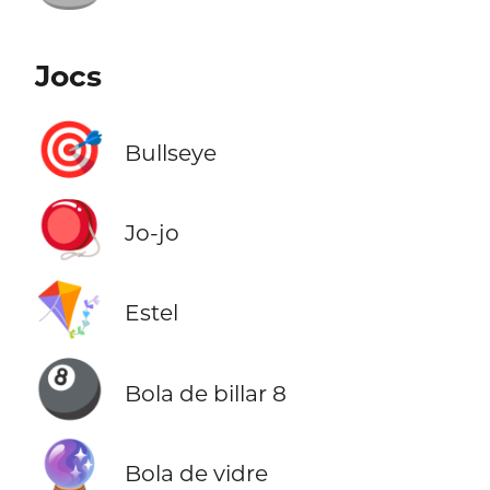
Jocs
🎯
Bullseye
🪀
Jo-jo
🪁
Estel
🎱
Bola de billar 8
🔮
Bola de vidre