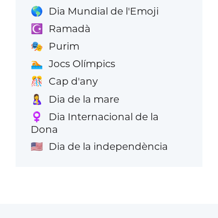
Dia Mundial de l'Emoji
🌎
Ramadà
☪️
Purim
🎭
Jocs Olímpics
🏊
Cap d'any
🎊
Dia de la mare
🤱
Dia Internacional de la
♀️
Dona
Dia de la independència
🇺🇸