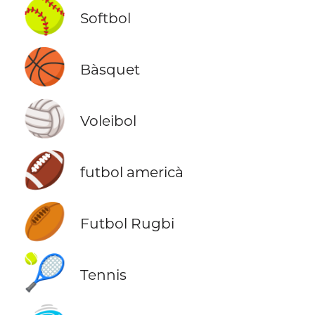
🥎
Softbol
🏀
Bàsquet
🏐
Voleibol
🏈
futbol americà
🏉
Futbol Rugbi
🎾
Tennis