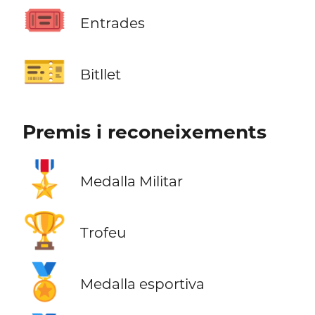
🎟️
Entrades
🎫
Bitllet
Premis i reconeixements
🎖️
Medalla Militar
🏆
Trofeu
🏅
Medalla esportiva