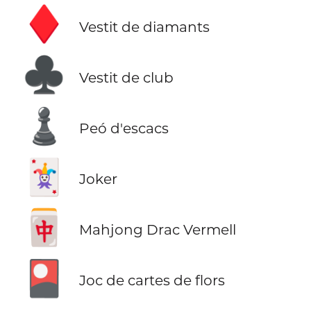
♦️
Vestit de diamants
♣️
Vestit de club
♟️
Peó d'escacs
🃏
Joker
🀄
Mahjong Drac Vermell
🎴
Joc de cartes de flors