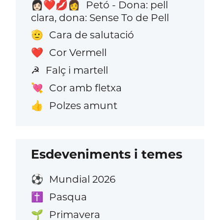
Petó - Dona: pell
👩🏻‍❤️‍💋‍👩
clara, dona: Sense To de Pell
Cara de salutació
🫡
Cor Vermell
❤️
Falç i martell
☭
Cor amb fletxa
💘
Polzes amunt
👍
Esdeveniments i temes
Mundial 2026
⚽
Pasqua
✝️
Primavera
🌱