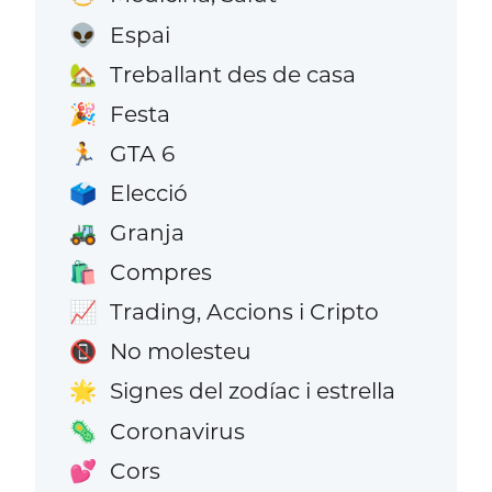
Espai
👽
Treballant des de casa
🏡
Festa
🎉
GTA 6
🏃
Elecció
🗳️
Granja
🚜
Compres
🛍️
Trading, Accions i Cripto
📈
No molesteu
📵
Signes del zodíac i estrella
🌟
Coronavirus
🦠
Cors
💕