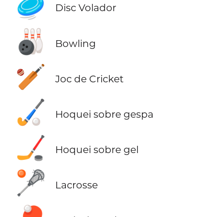
🥏
Disc Volador
🎳
Bowling
🏏
Joc de Cricket
🏑
Hoquei sobre gespa
🏒
Hoquei sobre gel
🥍
Lacrosse