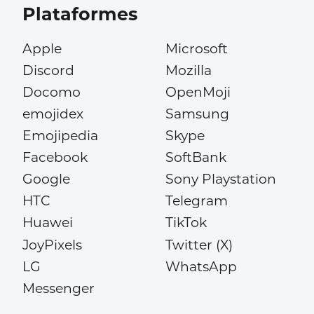
Plataformes
Apple
Microsoft
Discord
Mozilla
Docomo
OpenMoji
emojidex
Samsung
Emojipedia
Skype
Facebook
SoftBank
Google
Sony Playstation
HTC
Telegram
Huawei
TikTok
JoyPixels
Twitter (X)
LG
WhatsApp
Messenger