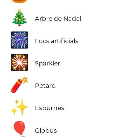
🎄
Arbre de Nadal
🎆
Focs artificials
🎇
Sparkler
🧨
Petard
✨
Espurnes
🎈
Globus