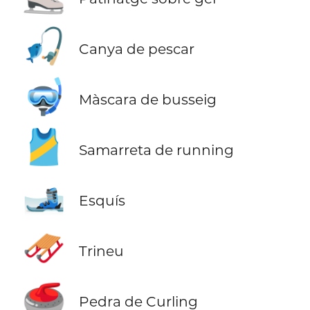
🎣
Canya de pescar
🤿
Màscara de busseig
🎽
Samarreta de running
🎿
Esquís
🛷
Trineu
🥌
Pedra de Curling