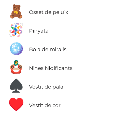
🧸
Osset de peluix
🪅
Pinyata
🪩
Bola de miralls
🪆
Nines Nidificants
♠️
Vestit de pala
♥️
Vestit de cor