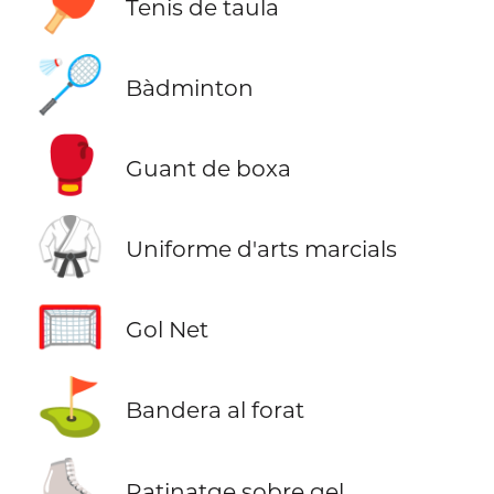
🏓
Tenis de taula
🏸
Bàdminton
🥊
Guant de boxa
🥋
Uniforme d'arts marcials
🥅
Gol Net
⛳
Bandera al forat
⛸️
Patinatge sobre gel