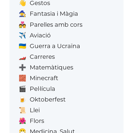
Gestos
👋
Fantasia i Màgia
🧙
Parelles amb cors
💑
Aviació
✈️
Guerra a Ucraïna
🇺🇦
Carreres
🏎️
Matemàtiques
➕
Minecraft
🧱
Pel·lícula
🎬
Oktoberfest
🍺
Llei
📜
Flors
🌺
Medicina, Salut
😷