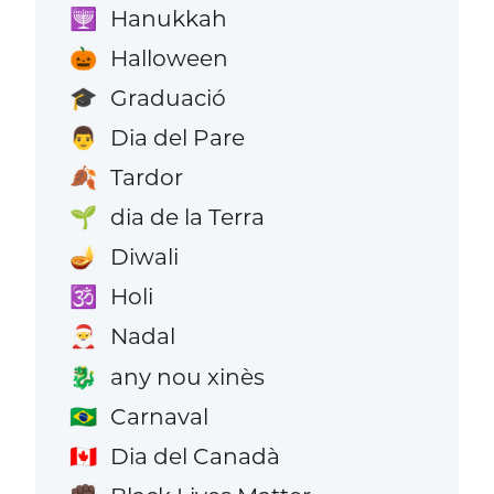
Hanukkah
🕎
Halloween
🎃
Graduació
🎓
Dia del Pare
👨
Tardor
🍂
dia de la Terra
🌱
Diwali
🪔
Holi
🕉️
Nadal
🎅
any nou xinès
🐉
Carnaval
🇧🇷
Dia del Canadà
🇨🇦