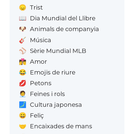
Trist
😞
Dia Mundial del Llibre
📖
Animals de companyia
🐶
Música
🎸
Sèrie Mundial MLB
⚾
Amor
👩‍❤️‍💋‍👨
Emojis de riure
😂
Petons
💋
Feines i rols
🧑‍💼
Cultura japonesa
🗾
Feliç
😄
Encaixades de mans
🤝