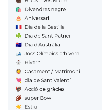
Black Lives Matter
✊🏿
Divendres negre
🛍️
Aniversari
🎂
Dia de la Bastilla
🇫🇷
Dia de Sant Patrici
☘️
Dia d'Austràlia
🇦🇺
Jocs Olímpics d'hivern
🎿
Hivern
⛄
Casament / Matrimoni
👰
dia de Sant Valentí
💘
Acció de gràcies
🦃
super Bowl
🏈
Estiu
☀️