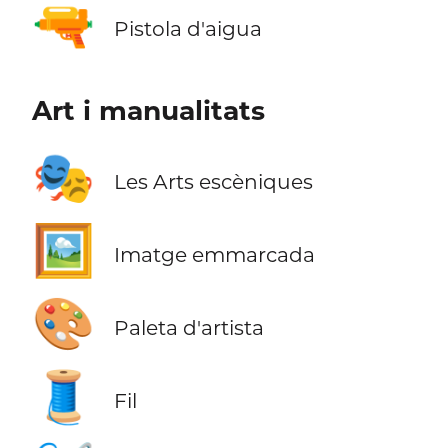
🔫
Pistola d'aigua
Art i manualitats
🎭
Les Arts escèniques
🖼️
Imatge emmarcada
🎨
Paleta d'artista
🧵
Fil