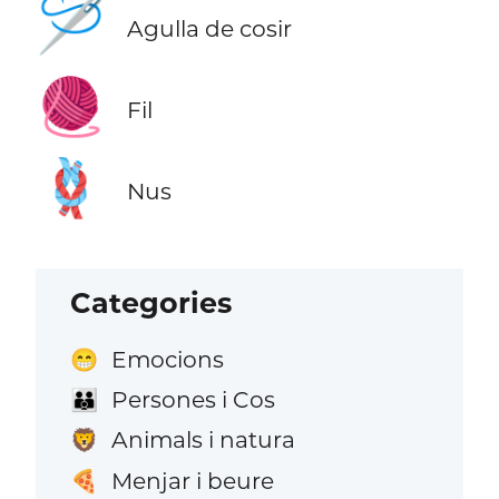
🪡
Agulla de cosir
🧶
Fil
🪢
Nus
Categories
Emocions
😁
Persones i Cos
👪
Animals i natura
🦁
Menjar i beure
🍕