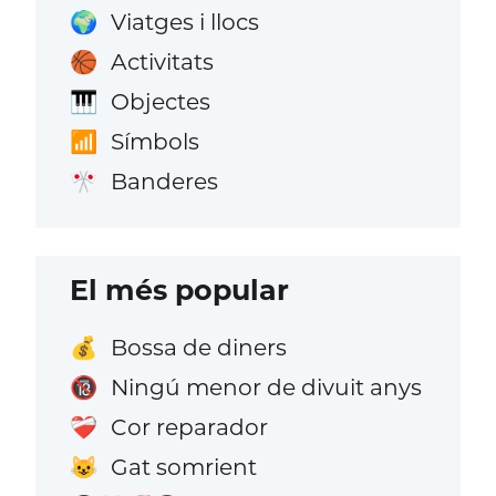
Viatges i llocs
🌍
Activitats
🏀
Objectes
🎹
Símbols
📶
Banderes
🎌
El més popular
Bossa de diners
💰
Ningú menor de divuit anys
🔞
Cor reparador
❤️‍🩹
Gat somrient
😺