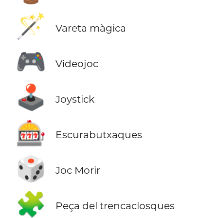
🪄
Vareta màgica
🎮
Videojoc
🕹️
Joystick
🎰
Escurabutxaques
🎲
Joc Morir
🧩
Peça del trencaclosques