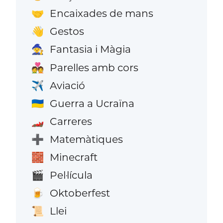
Encaixades de mans
🤝
Gestos
👋
Fantasia i Màgia
🧙
Parelles amb cors
💑
Aviació
✈️
Guerra a Ucraïna
🇺🇦
Carreres
🏎️
Matemàtiques
➕
Minecraft
🧱
Pel·lícula
🎬
Oktoberfest
🍺
Llei
📜