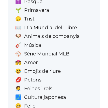
Pasqua
✝️
Primavera
🌱
Trist
😞
Dia Mundial del Llibre
📖
Animals de companyia
🐶
Música
🎸
Sèrie Mundial MLB
⚾
Amor
👩‍❤️‍💋‍👨
Emojis de riure
😂
Petons
💋
Feines i rols
🧑‍💼
Cultura japonesa
🗾
Feliç
😄