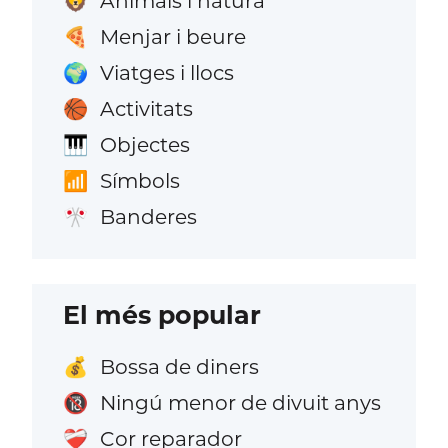
Animals i natura
🦁
Menjar i beure
🍕
Viatges i llocs
🌍
Activitats
🏀
Objectes
🎹
Símbols
📶
Banderes
🎌
El més popular
Bossa de diners
💰
Ningú menor de divuit anys
🔞
Cor reparador
❤️‍🩹