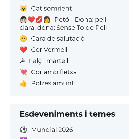
Gat somrient
😺
Petó - Dona: pell
👩🏻‍❤️‍💋‍👩
clara, dona: Sense To de Pell
Cara de salutació
🫡
Cor Vermell
❤️
Falç i martell
☭
Cor amb fletxa
💘
Polzes amunt
👍
Esdeveniments i temes
Mundial 2026
⚽