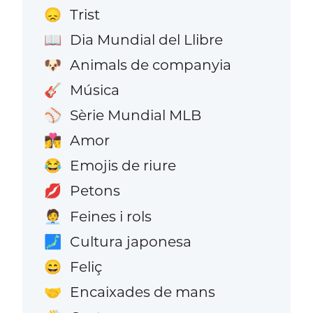
Trist
😞
Dia Mundial del Llibre
📖
Animals de companyia
🐶
Música
🎸
Sèrie Mundial MLB
⚾
Amor
👩‍❤️‍💋‍👨
Emojis de riure
😂
Petons
💋
Feines i rols
🧑‍💼
Cultura japonesa
🗾
Feliç
😄
Encaixades de mans
🤝