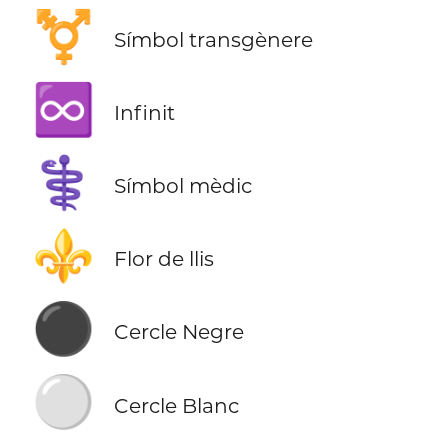
⚧️
Símbol transgènere
♾️
Infinit
⚕️
Símbol mèdic
⚜️
Flor de llis
⚫
Cercle Negre
⚪
Cercle Blanc