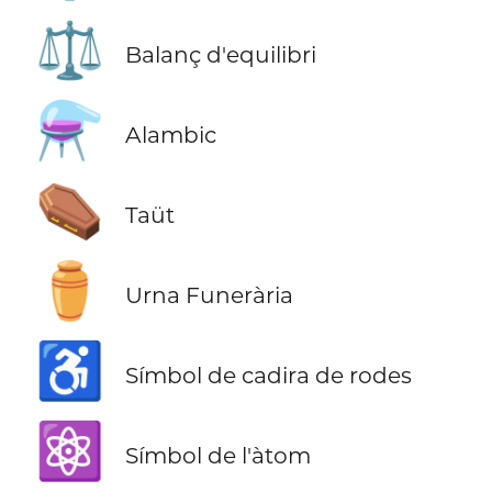
⚖️
Balanç d'equilibri
⚗️
Alambic
⚰️
Taüt
⚱️
Urna Funerària
♿
Símbol de cadira de rodes
⚛️
Símbol de l'àtom