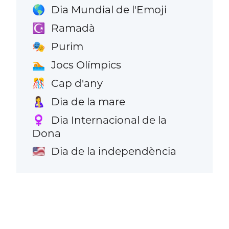
Dia Mundial de l'Emoji
🌎
Ramadà
☪️
Purim
🎭
Jocs Olímpics
🏊
Cap d'any
🎊
Dia de la mare
🤱
Dia Internacional de la
♀️
Dona
Dia de la independència
🇺🇸