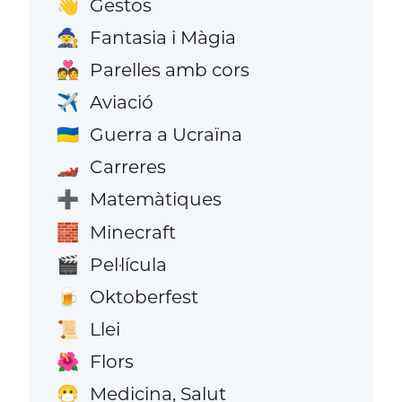
Gestos
👋
Fantasia i Màgia
🧙
Parelles amb cors
💑
Aviació
✈️
Guerra a Ucraïna
🇺🇦
Carreres
🏎️
Matemàtiques
➕
Minecraft
🧱
Pel·lícula
🎬
Oktoberfest
🍺
Llei
📜
Flors
🌺
Medicina, Salut
😷