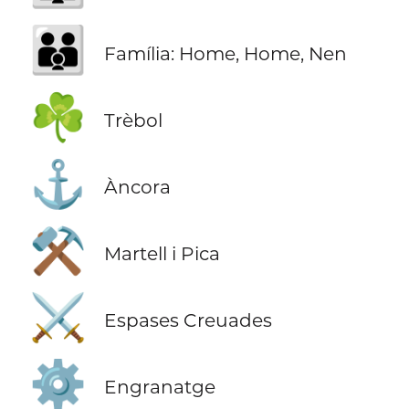
👨‍👨‍👦
Família: Home, Home, Nen
☘️
Trèbol
⚓
Àncora
⚒️
Martell i Pica
⚔️
Espases Creuades
⚙️
Engranatge