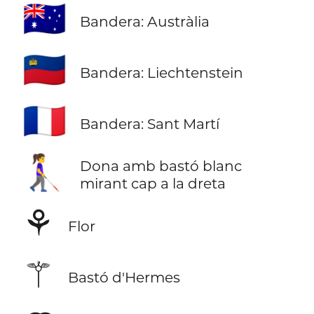
🇦🇺
Bandera: Austràlia
🇱🇮
Bandera: Liechtenstein
🇲🇫
Bandera: Sant Martí
👩‍🦯‍➡️
Dona amb bastó blanc
mirant cap a la dreta
⚘
Flor
⚚
Bastó d'Hermes