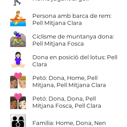
🚣🏼
Persona amb barca de rem:
Pell Mitjana Clara
🚵🏾‍♀️
Ciclisme de muntanya dona:
Pell Mitjana Fosca
🧘🏻‍♀️
Dona en posició del lotus: Pell
Clara
👩🏽‍❤️‍💋‍👨🏼
Petó: Dona, Home, Pell
Mitjana, Pell Mitjana Clara
👩🏾‍❤️‍💋‍👩🏻
Petó: Dona, Dona, Pell
Mitjana Fosca, Pell Clara
👨‍👩‍👦
Família: Home, Dona, Nen