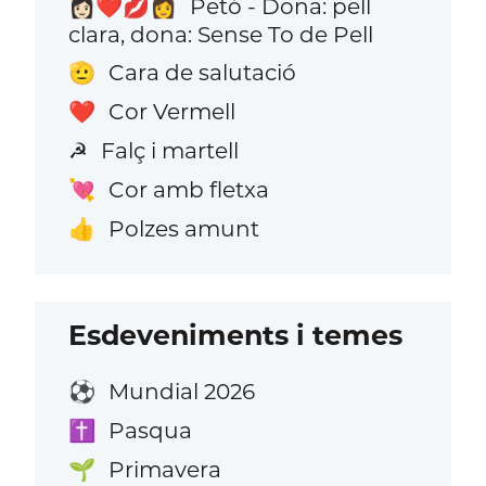
Petó - Dona: pell
👩🏻‍❤️‍💋‍👩
clara, dona: Sense To de Pell
Cara de salutació
🫡
Cor Vermell
❤️
Falç i martell
☭
Cor amb fletxa
💘
Polzes amunt
👍
Esdeveniments i temes
Mundial 2026
⚽
Pasqua
✝️
Primavera
🌱