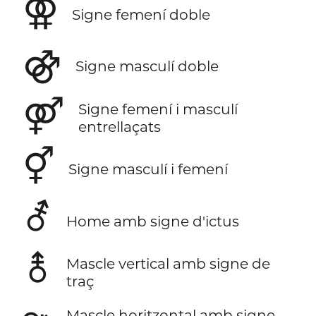
⚢
Signe femení doble
⚣
Signe masculí doble
⚤
Signe femení i masculí
entrellaçats
⚥
Signe masculí i femení
⚦
Home amb signe d'ictus
⚨
Mascle vertical amb signe de
traç
Mascle horitzontal amb signe