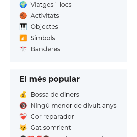
Viatges i llocs
🌍
Activitats
🏀
Objectes
🎹
Símbols
📶
Banderes
🎌
El més popular
Bossa de diners
💰
Ningú menor de divuit anys
🔞
Cor reparador
❤️‍🩹
Gat somrient
😺