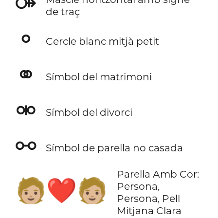
⚩
de traç
⚬
Cercle blanc mitjà petit
⚭
Símbol del matrimoni
⚮
Símbol del divorci
⚯
Símbol de parella no casada
Parella Amb Cor:
🧑🏼‍❤️‍🧑🏼
Persona,
Persona, Pell
Mitjana Clara