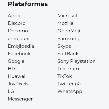
Plataformes
Apple
Microsoft
Discord
Mozilla
Docomo
OpenMoji
emojidex
Samsung
Emojipedia
Skype
Facebook
SoftBank
Google
Sony Playstation
HTC
Telegram
Huawei
TikTok
JoyPixels
Twitter (X)
LG
WhatsApp
Messenger