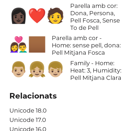
Parella amb cor:
👩🏿‍❤️‍🧑
Dona, Persona,
Pell Fosca, Sense
To de Pell
Parella amb cor -
👨‍❤️‍👩🏾
Home: sense pell, dona:
Pell Mitjana Fosca
Family - Home:
👨🏼‍👧🏼‍👦🏼
Heat: 3, Humidity:
Pell Mitjana Clara
Relacionats
Unicode 18.0
Unicode 17.0
Unicode 16.0