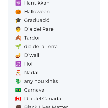
Hanukkah
🕎
Halloween
🎃
Graduació
🎓
Dia del Pare
👨
Tardor
🍂
dia de la Terra
🌱
Diwali
🪔
Holi
🕉️
Nadal
🎅
any nou xinès
🐉
Carnaval
🇧🇷
Dia del Canadà
🇨🇦
Black Lives Matter
✊🏿