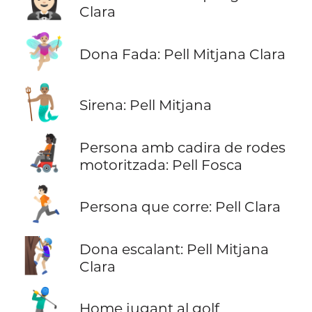
🤵🏻‍♀️
Clara
🧚🏼‍♀️
Dona Fada: Pell Mitjana Clara
🧜🏽‍♂️
Sirena: Pell Mitjana
🧑🏿‍🦼
Persona amb cadira de rodes
motoritzada: Pell Fosca
🏃🏻
Persona que corre: Pell Clara
🧗🏼‍♀️
Dona escalant: Pell Mitjana
Clara
🏌️‍♂️
Home jugant al golf