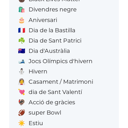
Divendres negre
🛍️
Aniversari
🎂
Dia de la Bastilla
🇫🇷
Dia de Sant Patrici
☘️
Dia d'Austràlia
🇦🇺
Jocs Olímpics d'hivern
🎿
Hivern
⛄
Casament / Matrimoni
👰
dia de Sant Valentí
💘
Acció de gràcies
🦃
super Bowl
🏈
Estiu
☀️