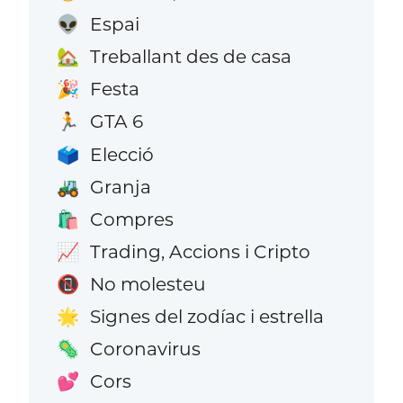
Espai
👽
Treballant des de casa
🏡
Festa
🎉
GTA 6
🏃
Elecció
🗳️
Granja
🚜
Compres
🛍️
Trading, Accions i Cripto
📈
No molesteu
📵
Signes del zodíac i estrella
🌟
Coronavirus
🦠
Cors
💕