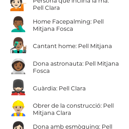
💁🏻
Persona que inclina la mà:
Pell Clara
🤦🏾‍♂️
Home Facepalming: Pell
Mitjana Fosca
👨🏽‍🎤
Cantant home: Pell Mitjana
👩🏾‍🚀
Dona astronauta: Pell Mitjana
Fosca
💂🏻
Guàrdia: Pell Clara
👷🏼‍♂️
Obrer de la construcció: Pell
Mitjana Clara
Dona amb esmòquing: Pell