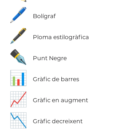
🖊️
Bolígraf
🖋️
Ploma estilogràfica
✒️
Punt Negre
📊
Gràfic de barres
📈
Gràfic en augment
📉
Gràfic decreixent