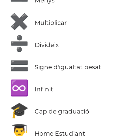
Menys
✖️
Multiplicar
➗
Divideix
🟰
Signe d'igualtat pesat
♾️
Infinit
🎓
Cap de graduació
👨‍🎓
Home Estudiant