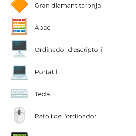
🔶
Gran diamant taronja
🧮
Àbac
🖥️
Ordinador d'escriptori
💻
Portàtil
⌨️
Teclat
🖱️
Ratolí de l'ordinador