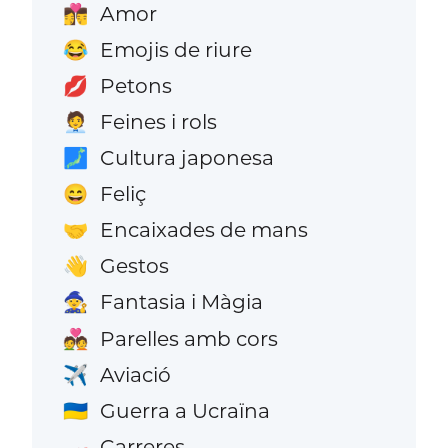
Amor
👩‍❤️‍💋‍👨
Emojis de riure
😂
Petons
💋
Feines i rols
🧑‍💼
Cultura japonesa
🗾
Feliç
😄
Encaixades de mans
🤝
Gestos
👋
Fantasia i Màgia
🧙
Parelles amb cors
💑
Aviació
✈️
Guerra a Ucraïna
🇺🇦
Carreres
🏎️