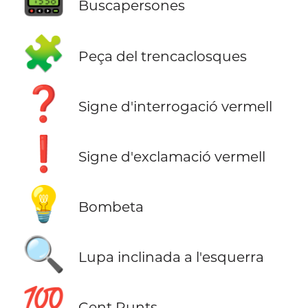
📟
Buscapersones
🧩
Peça del trencaclosques
❓
Signe d'interrogació vermell
❗
Signe d'exclamació vermell
💡
Bombeta
🔍
Lupa inclinada a l'esquerra
💯
Cent Punts