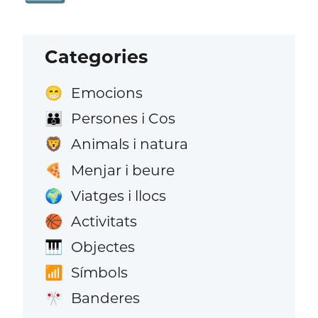
Categories
Emocions
😁
Persones i Cos
👪
Animals i natura
🦁
Menjar i beure
🍕
Viatges i llocs
🌍
Activitats
🏀
Objectes
🎹
Símbols
📶
Banderes
🎌