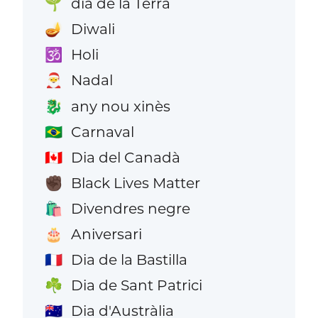
dia de la Terra
🌱
Diwali
🪔
Holi
🕉️
Nadal
🎅
any nou xinès
🐉
Carnaval
🇧🇷
Dia del Canadà
🇨🇦
Black Lives Matter
✊🏿
Divendres negre
🛍️
Aniversari
🎂
Dia de la Bastilla
🇫🇷
Dia de Sant Patrici
☘️
Dia d'Austràlia
🇦🇺