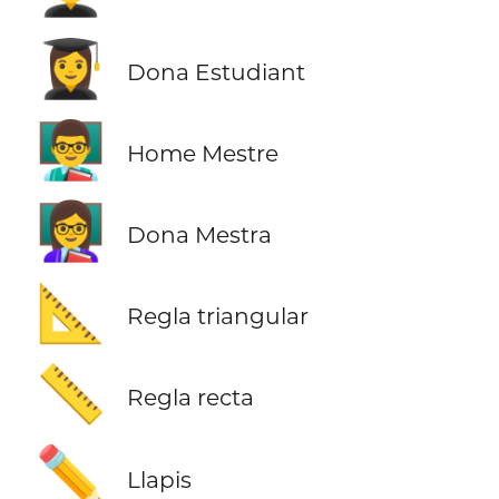
👩‍🎓
Dona Estudiant
👨‍🏫
Home Mestre
👩‍🏫
Dona Mestra
📐
Regla triangular
📏
Regla recta
✏️
Llapis