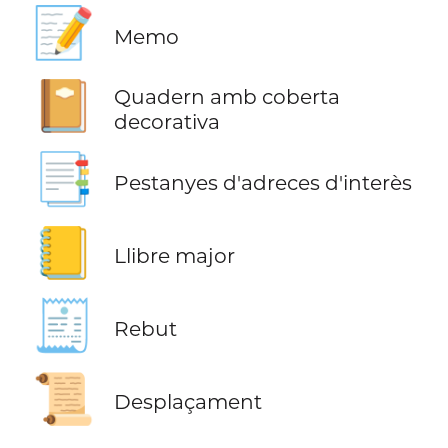
📝
Memo
📔
Quadern amb coberta
decorativa
📑
Pestanyes d'adreces d'interès
📒
Llibre major
🧾
Rebut
📜
Desplaçament