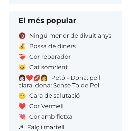
El més popular
Ningú menor de divuit anys
🔞
Bossa de diners
💰
Cor reparador
❤️‍🩹
Gat somrient
😺
Petó - Dona: pell
👩🏻‍❤️‍💋‍👩
clara, dona: Sense To de Pell
Cara de salutació
🫡
Cor Vermell
❤️
Cor amb fletxa
💘
Falç i martell
☭