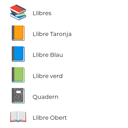
📚
Llibres
📙
Llibre Taronja
📘
Llibre Blau
📗
Llibre verd
📓
Quadern
📖
Llibre Obert