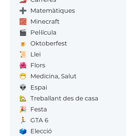
Matemàtiques
➕
Minecraft
🧱
Pel·lícula
🎬
Oktoberfest
🍺
Llei
📜
Flors
🌺
Medicina, Salut
😷
Espai
👽
Treballant des de casa
🏡
Festa
🎉
GTA 6
🏃
Elecció
🗳️