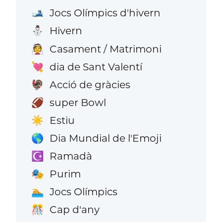
Jocs Olímpics d'hivern
🎿
Hivern
⛄
Casament / Matrimoni
👰
dia de Sant Valentí
💘
Acció de gràcies
🦃
super Bowl
🏈
Estiu
☀️
Dia Mundial de l'Emoji
🌎
Ramadà
☪️
Purim
🎭
Jocs Olímpics
🏊
Cap d'any
🎊