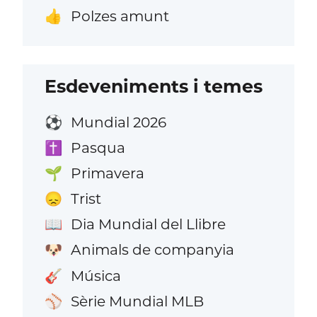
Polzes amunt
👍
Esdeveniments i temes
Mundial 2026
⚽
Pasqua
✝️
Primavera
🌱
Trist
😞
Dia Mundial del Llibre
📖
Animals de companyia
🐶
Música
🎸
Sèrie Mundial MLB
⚾