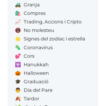
Granja
🚜
Compres
🛍️
Trading, Accions i Cripto
📈
No molesteu
📵
Signes del zodíac i estrella
🌟
Coronavirus
🦠
Cors
💕
Hanukkah
🕎
Halloween
🎃
Graduació
🎓
Dia del Pare
👨
Tardor
🍂