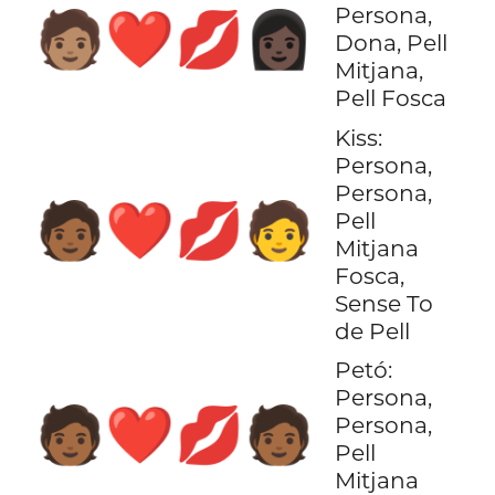
Persona,
🧑🏽‍❤️‍💋‍👩🏿
Dona, Pell
Mitjana,
Pell Fosca
Kiss:
Persona,
Persona,
🧑🏾‍❤️‍💋‍🧑
Pell
Mitjana
Fosca,
Sense To
de Pell
Petó:
Persona,
🧑🏾‍❤️‍💋‍🧑🏾
Persona,
Pell
Mitjana