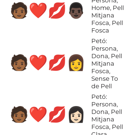
Persona,
🧑🏾‍❤️‍💋‍👨🏿
Home, Pell
Mitjana
Fosca, Pell
Fosca
Petó:
Persona,
Dona, Pell
🧑🏾‍❤️‍💋‍👩
Mitjana
Fosca,
Sense To
de Pell
Petó:
Persona,
🧑🏾‍❤️‍💋‍👩🏻
Dona, Pell
Mitjana
Fosca, Pell
Clara