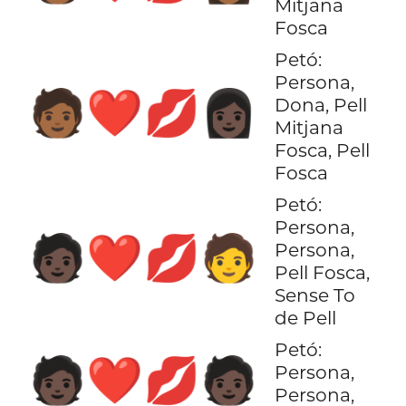
Mitjana
Fosca
Petó:
Persona,
🧑🏾‍❤️‍💋‍👩🏿
Dona, Pell
Mitjana
Fosca, Pell
Fosca
Petó:
Persona,
🧑🏿‍❤️‍💋‍🧑
Persona,
Pell Fosca,
Sense To
de Pell
Petó:
🧑🏿‍❤️‍💋‍🧑🏿
Persona,
Persona,