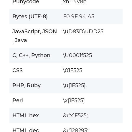
Punycode
xn--4v8h
Bytes (UTF-8)
F0 9F 94 A5
JavaScript, JSON
\uD83D\uDD25
, Java
C, C++, Python
\U0001f525
CSS
\01F525
PHP, Ruby
\u{1F525}
Perl
\x{1F525}
HTML hex
&#x1F525;
HTML dec
&#128293;