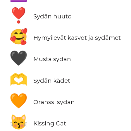
❣️
Sydän huuto
🥰
Hymyilevät kasvot ja sydämet
🖤
Musta sydän
🫶
Sydän kädet
🧡
Oranssi sydän
😽
Kissing Cat