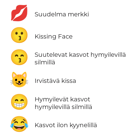
💋
Suudelma merkki
😗
Kissing Face
😙
Suutelevat kasvot hymyilevillä
silmillä
😺
Irvistävä kissa
😁
Hymyilevät kasvot
hymyilevillä silmillä
😂
Kasvot ilon kyynelillä