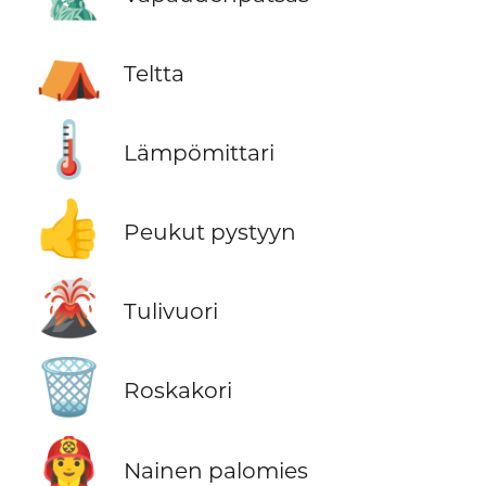
⛺
Teltta
🌡️
Lämpömittari
👍
Peukut pystyyn
🌋
Tulivuori
🗑️
Roskakori
👩‍🚒
Nainen palomies