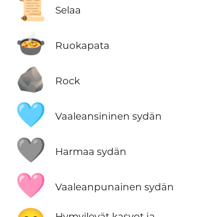
📜
Selaa
🍲
Ruokapata
🪨
Rock
🩵
Vaaleansininen sydän
🩶
Harmaa sydän
🩷
Vaaleanpunainen sydän
Hymyilevät kasvot ja