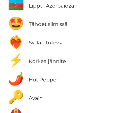
🇦🇿
Lippu: Azerbaidžan
🤩
Tähdet silmissä
❤️‍🔥
Sydän tulessa
⚡
Korkea jännite
🌶️
Hot Pepper
🔑
Avain