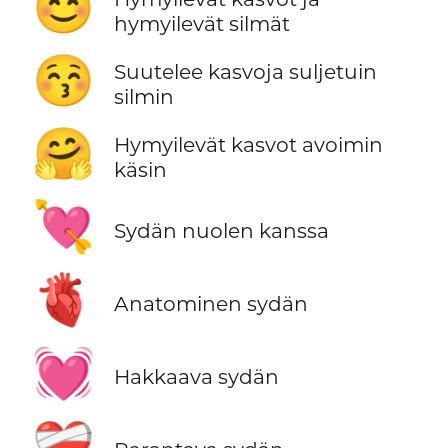
😊
hymyilevät silmät
😚
Suutelee kasvoja suljetuin
silmin
🤗
Hymyilevät kasvot avoimin
käsin
💘
Sydän nuolen kanssa
🫀
Anatominen sydän
💓
Hakkaava sydän
❤️‍🩹