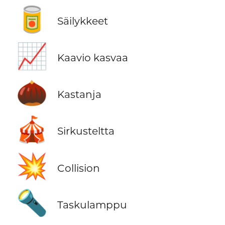
🥫
Säilykkeet
📈
Kaavio kasvaa
🌰
Kastanja
🎪
Sirkusteltta
💥
Collision
🔦
Taskulamppu