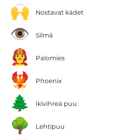
🙌
Nostavat kädet
👁️
Silmä
🧑‍🚒
Palomies
🐦‍🔥
Phoenix
🌲
Ikivihreä puu
🌳
Lehtipuu