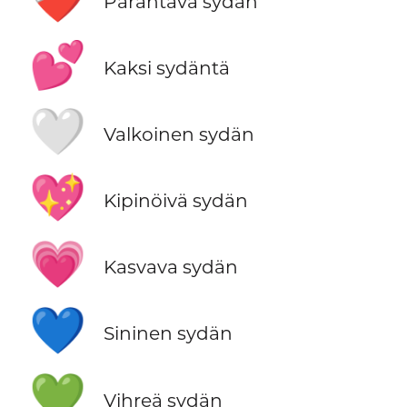
Parantava sydän
💕
Kaksi sydäntä
🤍
Valkoinen sydän
💖
Kipinöivä sydän
💗
Kasvava sydän
💙
Sininen sydän
💚
Vihreä sydän