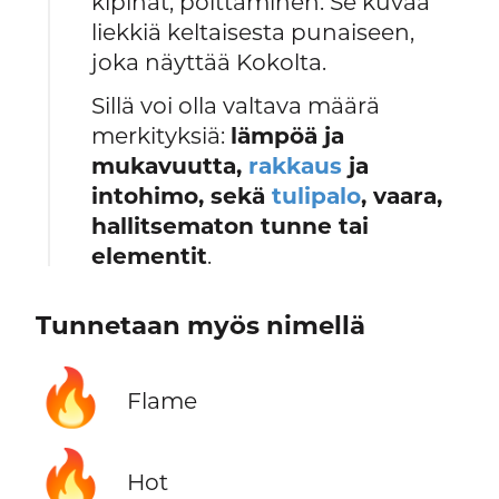
kipinät, polttaminen. Se kuvaa
liekkiä keltaisesta punaiseen,
joka näyttää Kokolta.
Sillä voi olla valtava määrä
merkityksiä:
lämpöä ja
mukavuutta,
rakkaus
ja
intohimo, sekä
tulipalo
, vaara,
hallitsematon tunne tai
elementit
.
Tunnetaan myös nimellä
🔥
Flame
🔥
Hot