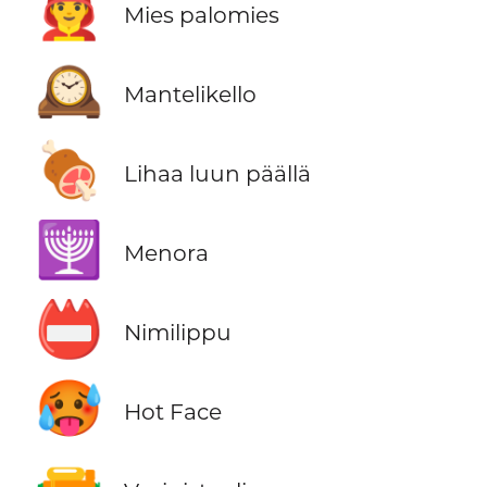
👨‍🚒
Mies palomies
🕰️
Mantelikello
🍖
Lihaa luun päällä
🕎
Menora
📛
Nimilippu
🥵
Hot Face