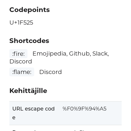
Codepoints
U+1F525
Shortcodes
:fire:
Emojipedia, Github, Slack,
Discord
:flame:
Discord
Kehittäjille
URL escape cod
%F0%9F%94%A5
e