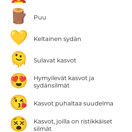
🪵
Puu
💛
Keltainen sydän
🫠
Sulavat kasvot
😍
Hymyilevät kasvot ja
sydänsilmät
😘
Kasvot puhaltaa suudelma
😵
Kasvot, joilla on ristikkäiset
silmät