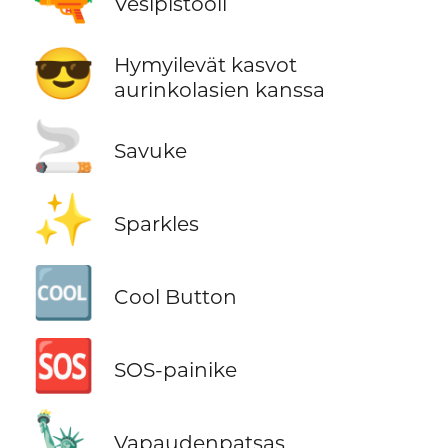
🔫
Vesipistooli
😎
Hymyilevät kasvot
aurinkolasien kanssa
🚬
Savuke
✨
Sparkles
🆒
Cool Button
🆘
SOS-painike
🗽
Vapaudenpatsas