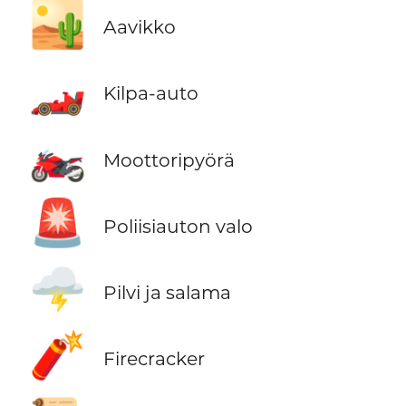
🏜️
Aavikko
🏎️
Kilpa-auto
🏍️
Moottoripyörä
🚨
Poliisiauton valo
🌩️
Pilvi ja salama
🧨
Firecracker