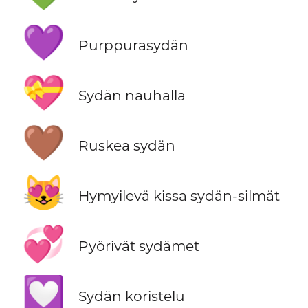
💜
Purppurasydän
💝
Sydän nauhalla
🤎
Ruskea sydän
😻
Hymyilevä kissa sydän-silmät
💞
Pyörivät sydämet
💟
Sydän koristelu