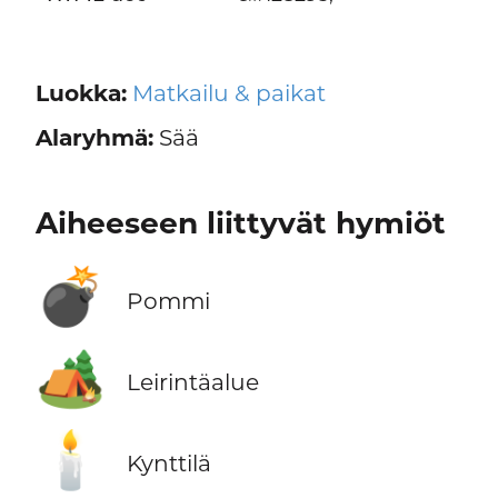
Luokka:
Matkailu & paikat
Alaryhmä:
Sää
Aiheeseen liittyvät hymiöt
💣
Pommi
🏕️
Leirintäalue
🕯️
Kynttilä