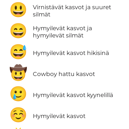
😃
Virnistävät kasvot ja suuret
silmät
😄
Hymyilevät kasvot ja
hymyilevät silmät
😅
Hymyilevät kasvot hikisinä
🤠
Cowboy hattu kasvot
🥲
Hymyilevät kasvot kyynelillä
☺️
Hymyilevät kasvot