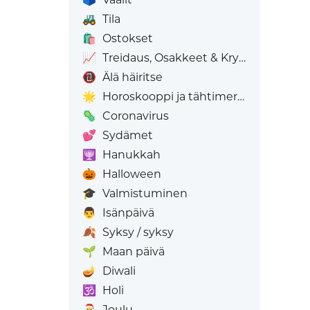
🚜
Tila
🛍️
Ostokset
📈
Treidaus, Osakkeet & Krypto
📵
Älä häiritse
🌟
Horoskooppi ja tähtimerkit
🦠
Coronavirus
💕
Sydämet
🕎
Hanukkah
🎃
Halloween
🎓
Valmistuminen
👨
Isänpäivä
🍂
Syksy / syksy
🌱
Maan päivä
🪔
Diwali
🕉️
Holi
🎅
Joulu