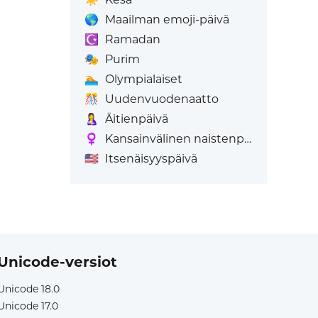
🌎
Maailman emoji-päivä
☪️
Ramadan
🎭
Purim
🏊
Olympialaiset
🎊
Uudenvuodenaatto
🤱
Äitienpäivä
♀️
Kansainvälinen naistenpäivä
🇺🇸
Itsenäisyyspäivä
Unicode-versiot
Unicode 18.0
Unicode 17.0