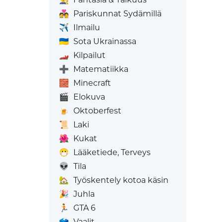
💑
Pariskunnat Sydämillä
✈️
Ilmailu
🇺🇦
Sota Ukrainassa
🏎️
Kilpailut
➕
Matematiikka
🧱
Minecraft
🎬
Elokuva
🍺
Oktoberfest
📜
Laki
🌺
Kukat
😷
Lääketiede, Terveys
👽
Tila
🏡
Työskentely kotoa käsin
🎉
Juhla
🏃
GTA 6
🗳️
Vaalit