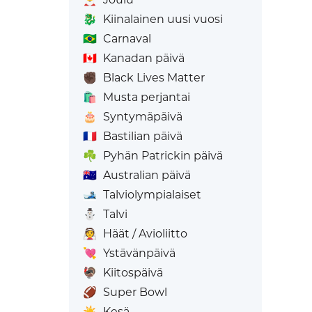
🐉
Kiinalainen uusi vuosi
🇧🇷
Carnaval
🇨🇦
Kanadan päivä
✊🏿
Black Lives Matter
🛍️
Musta perjantai
🎂
Syntymäpäivä
🇫🇷
Bastilian päivä
☘️
Pyhän Patrickin päivä
🇦🇺
Australian päivä
🎿
Talviolympialaiset
⛄
Talvi
👰
Häät / Avioliitto
💘
Ystävänpäivä
🦃
Kiitospäivä
🏈
Super Bowl
☀️
Kesä