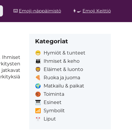
⌨️
Emoji-näppäimistö
👩‍🍳
Emoji Keittiö
Kategoriat
😁
Hymiöt & tunteet
. Ihmiset
👪
Ihmiset & keho
kitysten
🦁
Eläimet & luonto
 jatkavat
kityksiä
🍕
Ruoka ja juoma
🌍
Matkailu & paikat
🏀
Toiminta
🎹
Esineet
📶
Symbolit
🎌
Liput