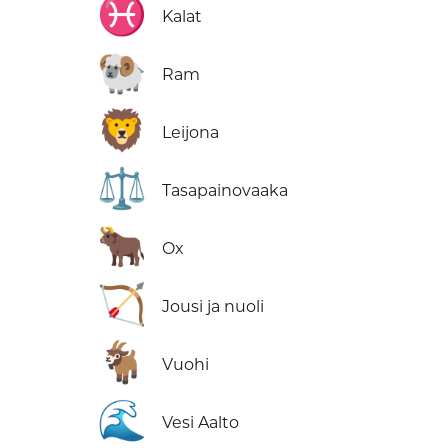
♓
Kalat
🐏
Ram
🦁
Leijona
⚖️
Tasapainovaaka
🐂
Ox
🏹
Jousi ja nuoli
🐐
Vuohi
🌊
Vesi Aalto