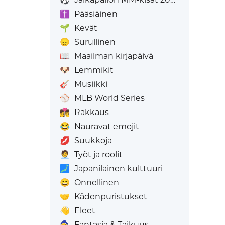
✝️
Pääsiäinen
🌱
Kevät
😞
Surullinen
📖
Maailman kirjapäivä
🐶
Lemmikit
🎸
Musiikki
⚾
MLB World Series
👩‍❤️‍💋‍👨
Rakkaus
😂
Nauravat emojit
💋
Suukkoja
🧑‍💼
Työt ja roolit
🗾
Japanilainen kulttuuri
😄
Onnellinen
🤝
Kädenpuristukset
👋
Eleet
🧙
Fantasia & Taikuus