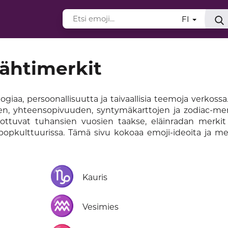
FI
tähtimerkit
iaa, persoonallisuutta ja taivaallisia teemoja verkossa
ien, yhteensopivuuden, syntymäkarttojen ja zodiac-mer
ulottuvat tuhansien vuosien taakse, eläinradan merkit
pkulttuurissa. Tämä sivu kokoaa emoji-ideoita ja mer
♑
Kauris
♒
Vesimies