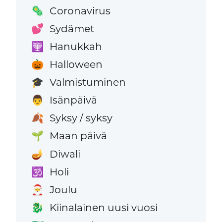
Coronavirus
🦠
Sydämet
💕
Hanukkah
🕎
Halloween
🎃
Valmistuminen
🎓
Isänpäivä
👨
Syksy / syksy
🍂
Maan päivä
🌱
Diwali
🪔
Holi
🕉️
Joulu
🎅
Kiinalainen uusi vuosi
🐉