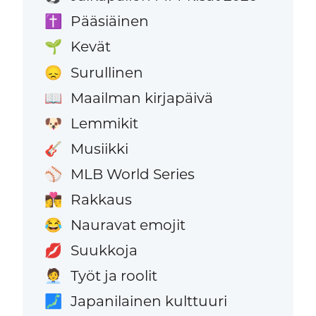
Pääsiäinen
✝️
Kevät
🌱
Surullinen
😞
Maailman kirjapäivä
📖
Lemmikit
🐶
Musiikki
🎸
MLB World Series
⚾
Rakkaus
👩‍❤️‍💋‍👨
Nauravat emojit
😂
Suukkoja
💋
Työt ja roolit
🧑‍💼
Japanilainen kulttuuri
🗾