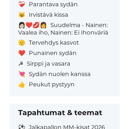
Parantava sydän
❤️‍🩹
Irvistävä kissa
😺
Suudelma - Nainen:
👩🏻‍❤️‍💋‍👩
Vaalea iho, Nainen: Ei Ihonväriä
Tervehdys kasvot
🫡
Punainen sydän
❤️
Sirppi ja vasara
☭
Sydän nuolen kanssa
💘
Peukut pystyyn
👍
Tapahtumat & teemat
Jalkapallon MM-kisat 2026
⚽