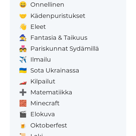
Onnellinen
😄
Kädenpuristukset
🤝
Eleet
👋
Fantasia & Taikuus
🧙
Pariskunnat Sydämillä
💑
Ilmailu
✈️
Sota Ukrainassa
🇺🇦
Kilpailut
🏎️
Matematiikka
➕
Minecraft
🧱
Elokuva
🎬
Oktoberfest
🍺