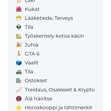
Laki
📜
Kukat
🌺
Lääketiede, Terveys
😷
Tila
👽
Työskentely kotoa käsin
🏡
Juhla
🎉
GTA 6
🏃
Vaalit
🗳️
Tila
🚜
Ostokset
🛍️
Treidaus, Osakkeet & Krypto
📈
Älä häiritse
📵
Horoskooppi ja tähtimerkit
🌟