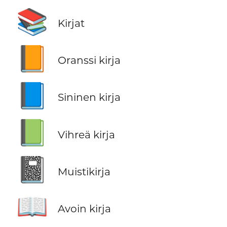
📚
Kirjat
📙
Oranssi kirja
📘
Sininen kirja
📗
Vihreä kirja
📓
Muistikirja
📖
Avoin kirja