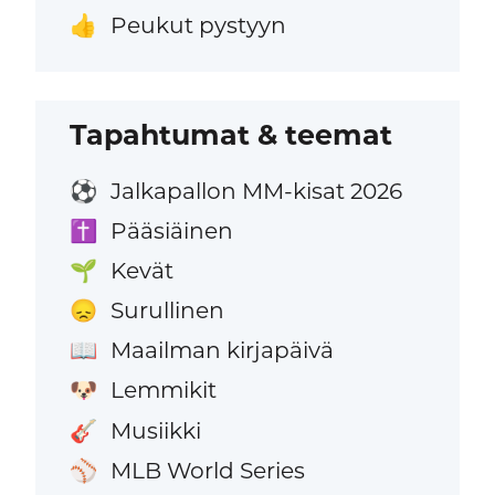
Peukut pystyyn
👍
Tapahtumat & teemat
Jalkapallon MM-kisat 2026
⚽
Pääsiäinen
✝️
Kevät
🌱
Surullinen
😞
Maailman kirjapäivä
📖
Lemmikit
🐶
Musiikki
🎸
MLB World Series
⚾