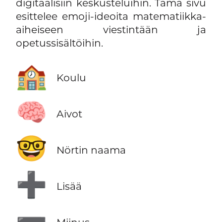
digitaalisiin keskusteluihin. Tämä sivu
esittelee emoji-ideoita matematiikka-
aiheiseen viestintään ja
opetussisältöihin.
🏫
Koulu
🧠
Aivot
🤓
Nörtin naama
➕
Lisää
➖