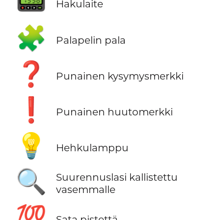
📟
Hakulaite
🧩
Palapelin pala
❓
Punainen kysymysmerkki
❗
Punainen huutomerkki
💡
Hehkulamppu
🔍
Suurennuslasi kallistettu
vasemmalle
💯
Sata pistettä