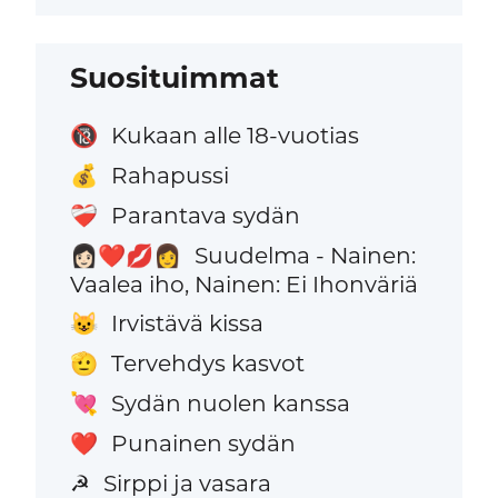
Suosituimmat
Kukaan alle 18-vuotias
🔞
Rahapussi
💰
Parantava sydän
❤️‍🩹
Suudelma - Nainen:
👩🏻‍❤️‍💋‍👩
Vaalea iho, Nainen: Ei Ihonväriä
Irvistävä kissa
😺
Tervehdys kasvot
🫡
Sydän nuolen kanssa
💘
Punainen sydän
❤️
Sirppi ja vasara
☭