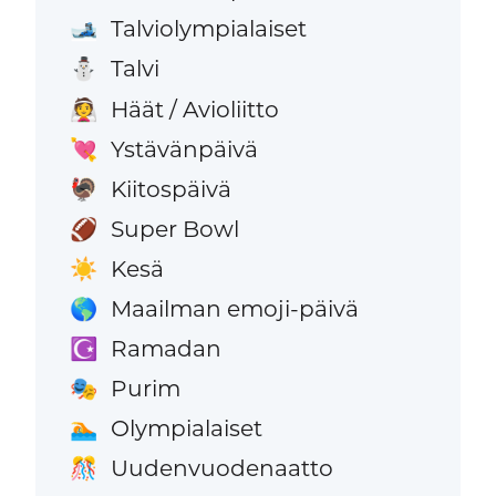
Talviolympialaiset
🎿
Talvi
⛄
Häät / Avioliitto
👰
Ystävänpäivä
💘
Kiitospäivä
🦃
Super Bowl
🏈
Kesä
☀️
Maailman emoji-päivä
🌎
Ramadan
☪️
Purim
🎭
Olympialaiset
🏊
Uudenvuodenaatto
🎊