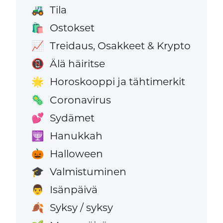
Tila
🚜
Ostokset
🛍️
Treidaus, Osakkeet & Krypto
📈
Älä häiritse
📵
Horoskooppi ja tähtimerkit
🌟
Coronavirus
🦠
Sydämet
💕
Hanukkah
🕎
Halloween
🎃
Valmistuminen
🎓
Isänpäivä
👨
Syksy / syksy
🍂