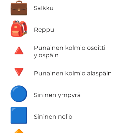
💼
Salkku
🎒
Reppu
🔺
Punainen kolmio osoitti
ylöspäin
🔻
Punainen kolmio alaspäin
🔵
Sininen ympyrä
🟦
Sininen neliö