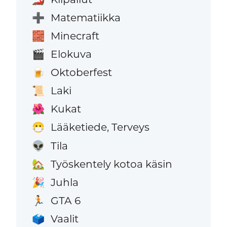
Matematiikka
➕
Minecraft
🧱
Elokuva
🎬
Oktoberfest
🍺
Laki
📜
Kukat
🌺
Lääketiede, Terveys
😷
Tila
👽
Työskentely kotoa käsin
🏡
Juhla
🎉
GTA 6
🏃
Vaalit
🗳️