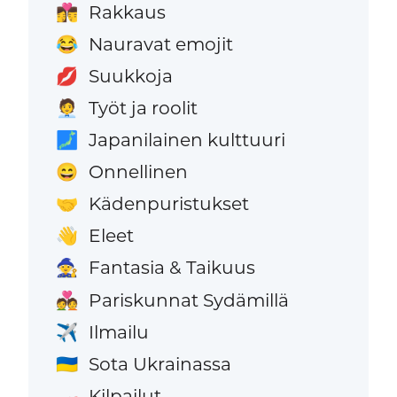
Rakkaus
👩‍❤️‍💋‍👨
Nauravat emojit
😂
Suukkoja
💋
Työt ja roolit
🧑‍💼
Japanilainen kulttuuri
🗾
Onnellinen
😄
Kädenpuristukset
🤝
Eleet
👋
Fantasia & Taikuus
🧙
Pariskunnat Sydämillä
💑
Ilmailu
✈️
Sota Ukrainassa
🇺🇦
Kilpailut
🏎️