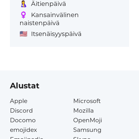
Äitienpäivä
🤱
Kansainvälinen
♀️
naistenpäivä
Itsenäisyyspäivä
🇺🇸
Alustat
Apple
Microsoft
Discord
Mozilla
Docomo
OpenMoji
emojidex
Samsung