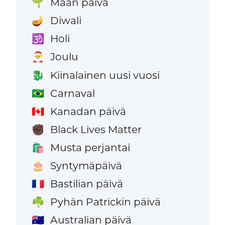
Maan päivä
🌱
Diwali
🪔
Holi
🕉️
Joulu
🎅
Kiinalainen uusi vuosi
🐉
Carnaval
🇧🇷
Kanadan päivä
🇨🇦
Black Lives Matter
✊🏿
Musta perjantai
🛍️
Syntymäpäivä
🎂
Bastilian päivä
🇫🇷
Pyhän Patrickin päivä
☘️
Australian päivä
🇦🇺