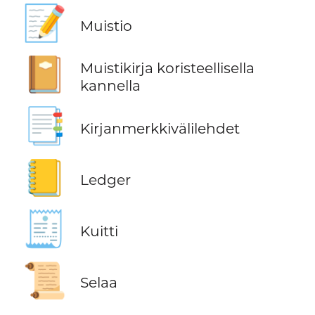
📝
Muistio
📔
Muistikirja koristeellisella
kannella
📑
Kirjanmerkkivälilehdet
📒
Ledger
🧾
Kuitti
📜
Selaa