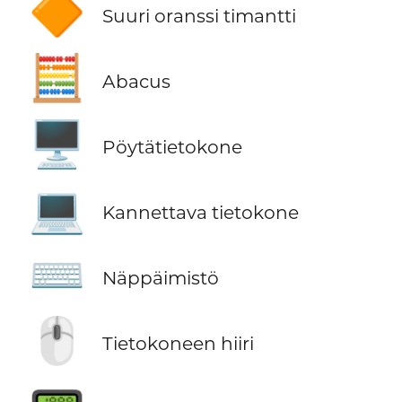
🔶
Suuri oranssi timantti
🧮
Abacus
🖥️
Pöytätietokone
💻
Kannettava tietokone
⌨️
Näppäimistö
🖱️
Tietokoneen hiiri