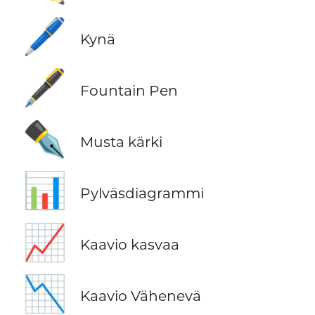
🖊️
Kynä
🖋️
Fountain Pen
✒️
Musta kärki
📊
Pylväsdiagrammi
📈
Kaavio kasvaa
📉
Kaavio Vähenevä