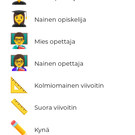
👩‍🎓
Nainen opiskelija
👨‍🏫
Mies opettaja
👩‍🏫
Nainen opettaja
📐
Kolmiomainen viivoitin
📏
Suora viivoitin
✏️
Kynä