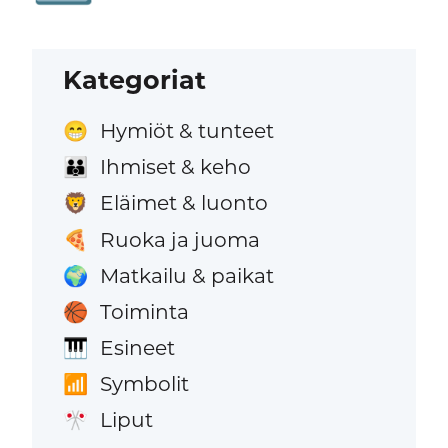
Kategoriat
Hymiöt & tunteet
😁
Ihmiset & keho
👪
Eläimet & luonto
🦁
Ruoka ja juoma
🍕
Matkailu & paikat
🌍
Toiminta
🏀
Esineet
🎹
Symbolit
📶
Liput
🎌