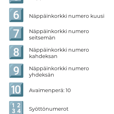
6️⃣
Näppäinkorkki numero kuusi
7️⃣
Näppäinkorkki numero
seitsemän
8️⃣
Näppäinkorkki numero
kahdeksan
9️⃣
Näppäinkorkki numero
yhdeksän
🔟
Avaimenperä: 10
🔢
Syöttönumerot