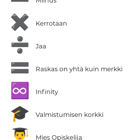
Miinus
✖️
Kerrotaan
➗
Jaa
🟰
Raskas on yhtä kuin merkki
♾️
Infinity
🎓
Valmistumisen korkki
👨‍🎓
Mies Opiskelija