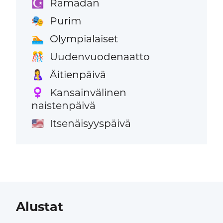
Ramadan
☪️
Purim
🎭
Olympialaiset
🏊
Uudenvuodenaatto
🎊
Äitienpäivä
🤱
Kansainvälinen
♀️
naistenpäivä
Itsenäisyyspäivä
🇺🇸
Alustat