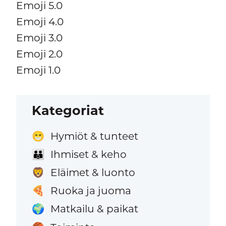
Emoji 5.0
Emoji 4.0
Emoji 3.0
Emoji 2.0
Emoji 1.0
Kategoriat
Hymiöt & tunteet
😁
Ihmiset & keho
👪
Eläimet & luonto
🦁
Ruoka ja juoma
🍕
Matkailu & paikat
🌍