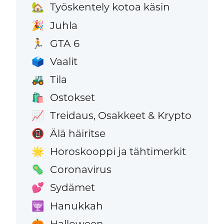
Työskentely kotoa käsin
🏡
Juhla
🎉
GTA 6
🏃
Vaalit
🗳️
Tila
🚜
Ostokset
🛍️
Treidaus, Osakkeet & Krypto
📈
Älä häiritse
📵
Horoskooppi ja tähtimerkit
🌟
Coronavirus
🦠
Sydämet
💕
Hanukkah
🕎
Halloween
🎃