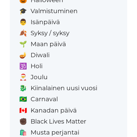
Valmistuminen
🎓
Isänpäivä
👨
Syksy / syksy
🍂
Maan päivä
🌱
Diwali
🪔
Holi
🕉️
Joulu
🎅
Kiinalainen uusi vuosi
🐉
Carnaval
🇧🇷
Kanadan päivä
🇨🇦
Black Lives Matter
✊🏿
Musta perjantai
🛍️