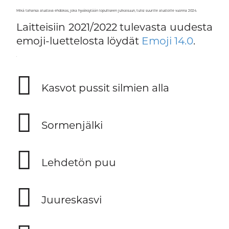
Mikä tahansa alustava ehdokas, joka hyväksytään lopulliseen julkaisuun, tulisi suurille alustoille vuonna 2024.
Laitteisiin 2021/2022 tulevasta uudesta
emoji-luettelosta löydät
Emoji 14.0
.
.
🫩
Kasvot pussit silmien alla
🫆
Sormenjälki
🪾
Lehdetön puu
🫜
Juureskasvi