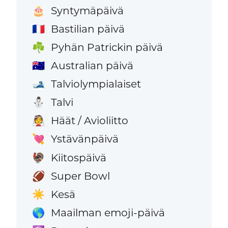
Syntymäpäivä
🎂
Bastilian päivä
🇫🇷
Pyhän Patrickin päivä
☘️
Australian päivä
🇦🇺
Talviolympialaiset
🎿
Talvi
⛄
Häät / Avioliitto
👰
Ystävänpäivä
💘
Kiitospäivä
🦃
Super Bowl
🏈
Kesä
☀️
Maailman emoji-päivä
🌎