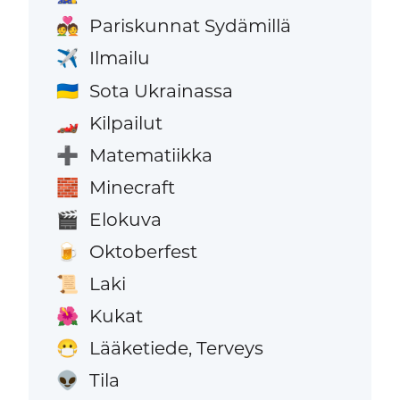
Pariskunnat Sydämillä
💑
Ilmailu
✈️
Sota Ukrainassa
🇺🇦
Kilpailut
🏎️
Matematiikka
➕
Minecraft
🧱
Elokuva
🎬
Oktoberfest
🍺
Laki
📜
Kukat
🌺
Lääketiede, Terveys
😷
Tila
👽