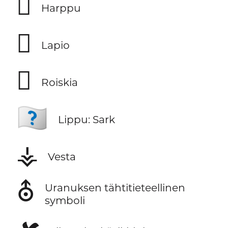
🪉
Harppu
🪏
Lapio
🫟
Roiskia
🇨🇶
Lippu: Sark
⚶
Vesta
⛢
Uranuksen tähtitieteellinen
symboli