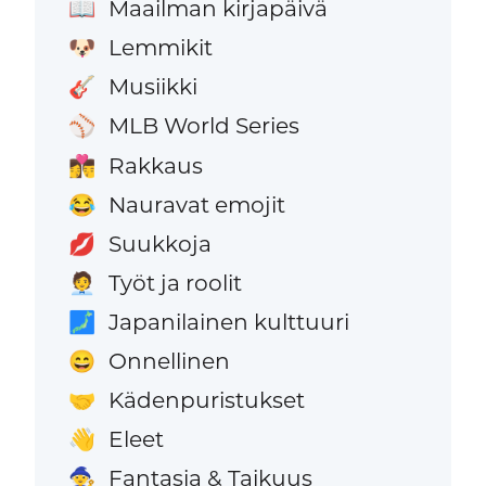
Maailman kirjapäivä
📖
Lemmikit
🐶
Musiikki
🎸
MLB World Series
⚾
Rakkaus
👩‍❤️‍💋‍👨
Nauravat emojit
😂
Suukkoja
💋
Työt ja roolit
🧑‍💼
Japanilainen kulttuuri
🗾
Onnellinen
😄
Kädenpuristukset
🤝
Eleet
👋
Fantasia & Taikuus
🧙