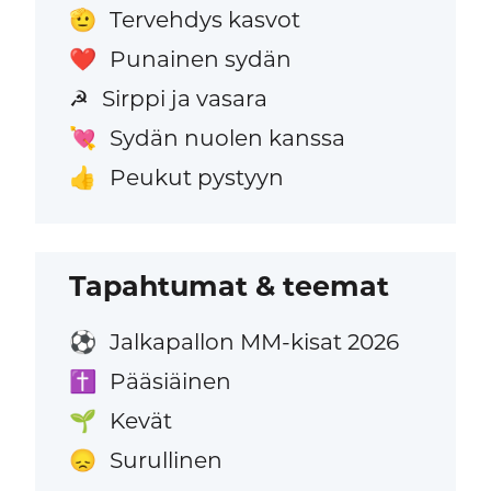
Tervehdys kasvot
🫡
Punainen sydän
❤️
Sirppi ja vasara
☭
Sydän nuolen kanssa
💘
Peukut pystyyn
👍
Tapahtumat & teemat
Jalkapallon MM-kisat 2026
⚽
Pääsiäinen
✝️
Kevät
🌱
Surullinen
😞