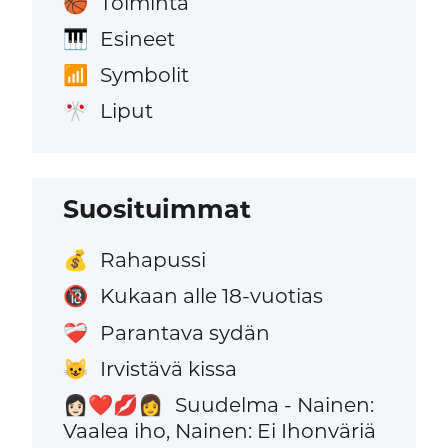
Toiminta
🏀
Esineet
🎹
Symbolit
📶
Liput
🎌
Suosituimmat
Rahapussi
💰
Kukaan alle 18-vuotias
🔞
Parantava sydän
❤️‍🩹
Irvistävä kissa
😺
Suudelma - Nainen:
👩🏻‍❤️‍💋‍👩
Vaalea iho, Nainen: Ei Ihonväriä