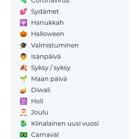
Coronavirus
🦠
Sydämet
💕
Hanukkah
🕎
Halloween
🎃
Valmistuminen
🎓
Isänpäivä
👨
Syksy / syksy
🍂
Maan päivä
🌱
Diwali
🪔
Holi
🕉️
Joulu
🎅
Kiinalainen uusi vuosi
🐉
Carnaval
🇧🇷