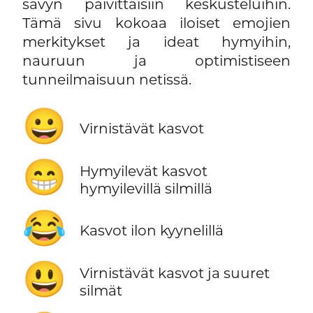
sävyn päivittäisiin keskusteluihin.
Tämä sivu kokoaa iloiset emojien
merkitykset ja ideat hymyihin,
nauruun ja optimistiseen
tunneilmaisuun netissä.
😀
Virnistävät kasvot
😁
Hymyilevät kasvot
hymyilevillä silmillä
😂
Kasvot ilon kyynelillä
😃
Virnistävät kasvot ja suuret
silmät