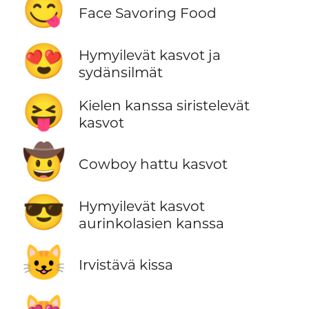
😋
Face Savoring Food
😍
Hymyilevät kasvot ja
sydänsilmät
😝
Kielen kanssa siristelevät
kasvot
🤠
Cowboy hattu kasvot
😎
Hymyilevät kasvot
aurinkolasien kanssa
😺
Irvistävä kissa