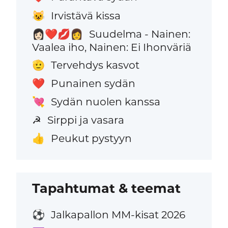
Irvistävä kissa
😺
Suudelma - Nainen:
👩🏻‍❤️‍💋‍👩
Vaalea iho, Nainen: Ei Ihonväriä
Tervehdys kasvot
🫡
Punainen sydän
❤️
Sydän nuolen kanssa
💘
Sirppi ja vasara
☭
Peukut pystyyn
👍
Tapahtumat & teemat
Jalkapallon MM-kisat 2026
⚽