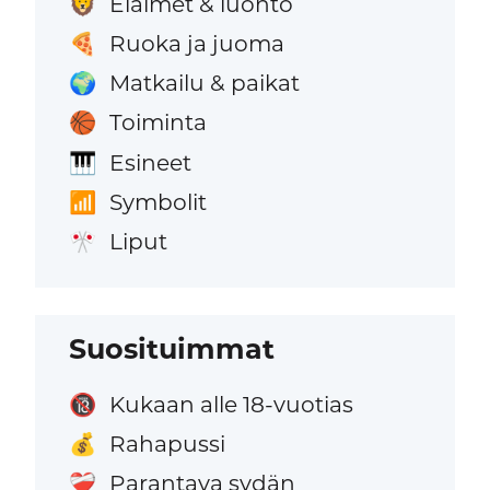
Eläimet & luonto
🦁
Ruoka ja juoma
🍕
Matkailu & paikat
🌍
Toiminta
🏀
Esineet
🎹
Symbolit
📶
Liput
🎌
Suosituimmat
Kukaan alle 18-vuotias
🔞
Rahapussi
💰
Parantava sydän
❤️‍🩹