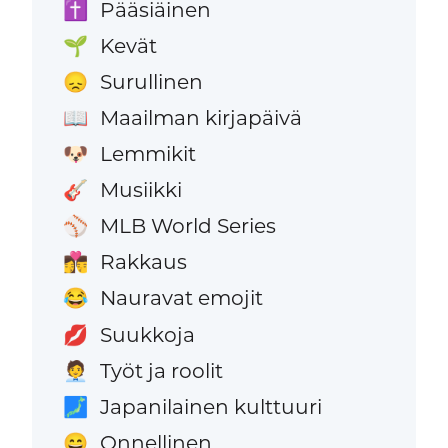
Pääsiäinen
✝️
Kevät
🌱
Surullinen
😞
Maailman kirjapäivä
📖
Lemmikit
🐶
Musiikki
🎸
MLB World Series
⚾
Rakkaus
👩‍❤️‍💋‍👨
Nauravat emojit
😂
Suukkoja
💋
Työt ja roolit
🧑‍💼
Japanilainen kulttuuri
🗾
Onnellinen
😄