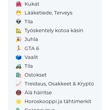
Kukat
🌺
Lääketiede, Terveys
😷
Tila
👽
Työskentely kotoa käsin
🏡
Juhla
🎉
GTA 6
🏃
Vaalit
🗳️
Tila
🚜
Ostokset
🛍️
Treidaus, Osakkeet & Krypto
📈
Älä häiritse
📵
Horoskooppi ja tähtimerkit
🌟