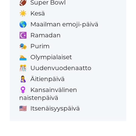
Super Bowl
🏈
Kesä
☀️
Maailman emoji-päivä
🌎
Ramadan
☪️
Purim
🎭
Olympialaiset
🏊
Uudenvuodenaatto
🎊
Äitienpäivä
🤱
Kansainvälinen
♀️
naistenpäivä
Itsenäisyyspäivä
🇺🇸