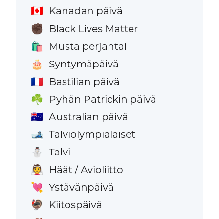
Kanadan päivä
🇨🇦
Black Lives Matter
✊🏿
Musta perjantai
🛍️
Syntymäpäivä
🎂
Bastilian päivä
🇫🇷
Pyhän Patrickin päivä
☘️
Australian päivä
🇦🇺
Talviolympialaiset
🎿
Talvi
⛄
Häät / Avioliitto
👰
Ystävänpäivä
💘
Kiitospäivä
🦃