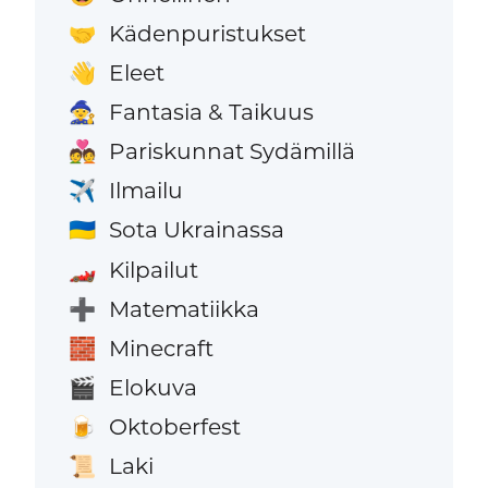
Kädenpuristukset
🤝
Eleet
👋
Fantasia & Taikuus
🧙
Pariskunnat Sydämillä
💑
Ilmailu
✈️
Sota Ukrainassa
🇺🇦
Kilpailut
🏎️
Matematiikka
➕
Minecraft
🧱
Elokuva
🎬
Oktoberfest
🍺
Laki
📜