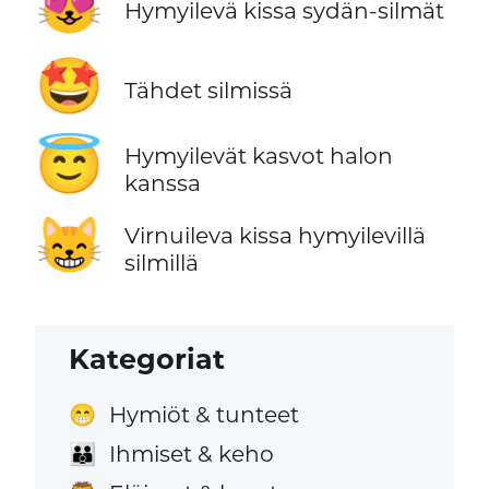
😻
Hymyilevä kissa sydän-silmät
🤩
Tähdet silmissä
😇
Hymyilevät kasvot halon
kanssa
😸
Virnuileva kissa hymyilevillä
silmillä
Kategoriat
Hymiöt & tunteet
😁
Ihmiset & keho
👪