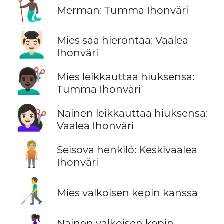
🧜🏿‍♂️
Merman: Tumma Ihonväri
💆🏻‍♂️
Mies saa hierontaa: Vaalea
Ihonväri
💇🏿‍♂️
Mies leikkauttaa hiuksensa:
Tumma Ihonväri
💇🏻‍♀️
Nainen leikkauttaa hiuksensa:
Vaalea Ihonväri
🧍🏼
Seisova henkilö: Keskivaalea
Ihonväri
👨‍🦯
Mies valkoisen kepin kanssa
Nainen valkoisen kepin