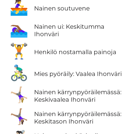
🚣‍♀️
Nainen soutuvene
🏊🏾‍♀️
Nainen ui: Keskitumma
Ihonväri
🏋️
Henkilö nostamalla painoja
🚴🏻‍♂️
Mies pyöräily: Vaalea Ihonväri
🤸🏼‍♀️
Nainen kärrynpyöräilemässä:
Keskivaalea Ihonväri
🤸🏽‍♀️
Nainen kärrynpyöräilemässä:
Keskitason Ihonväri