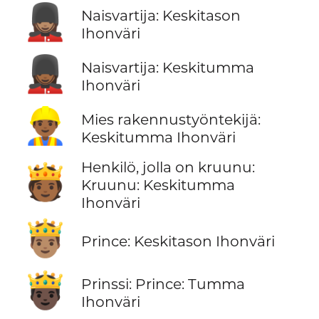
💂🏽‍♀️
Naisvartija: Keskitason
Ihonväri
💂🏾‍♀️
Naisvartija: Keskitumma
Ihonväri
👷🏾‍♂️
Mies rakennustyöntekijä:
Keskitumma Ihonväri
Henkilö, jolla on kruunu:
🫅🏾
Kruunu: Keskitumma
Ihonväri
🤴🏽
Prince: Keskitason Ihonväri
🤴🏿
Prinssi: Prince: Tumma
Ihonväri