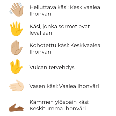
👋🏼
Heiluttava käsi: Keskivaalea
Ihonväri
🖐️
Käsi, jonka sormet ovat
levällään
✋🏼
Kohotettu käsi: Keskivaalea
Ihonväri
🖖
Vulcan tervehdys
🫲🏻
Vasen käsi: Vaalea Ihonväri
🫴🏾
Kämmen ylöspäin käsi:
Keskitumma Ihonväri