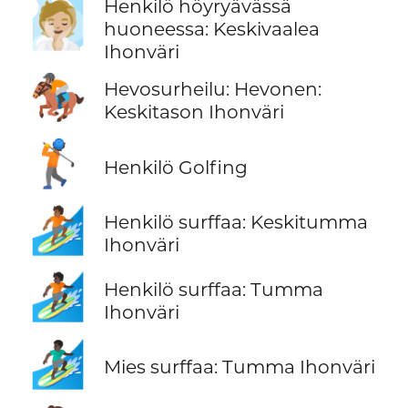
Henkilö höyryävässä
🧖🏼
huoneessa: Keskivaalea
Ihonväri
🏇🏽
Hevosurheilu: Hevonen:
Keskitason Ihonväri
🏌️
Henkilö Golfing
🏄🏾
Henkilö surffaa: Keskitumma
Ihonväri
🏄🏿
Henkilö surffaa: Tumma
Ihonväri
🏄🏿‍♂️
Mies surffaa: Tumma Ihonväri