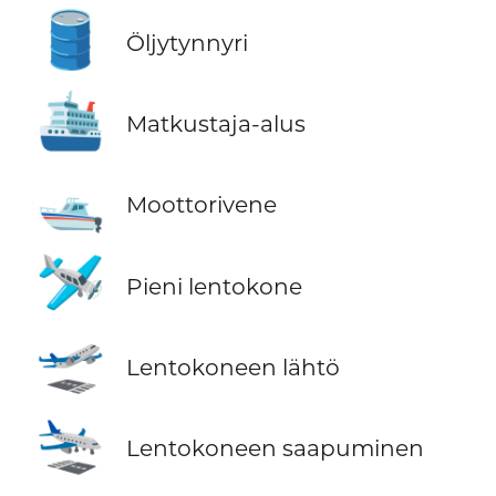
🛢️
Öljytynnyri
🛳️
Matkustaja-alus
🛥️
Moottorivene
🛩️
Pieni lentokone
🛫
Lentokoneen lähtö
🛬
Lentokoneen saapuminen