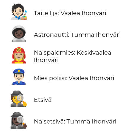
🧑🏻‍🎨
Taiteilija: Vaalea Ihonväri
🧑🏿‍🚀
Astronautti: Tumma Ihonväri
👩🏼‍🚒
Naispalomies: Keskivaalea
Ihonväri
👮🏻‍♂️
Mies poliisi: Vaalea Ihonväri
🕵️
Etsivä
🕵🏿‍♀️
Naisetsivä: Tumma Ihonväri