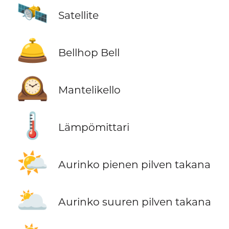
🛰️
Satellite
🛎️
Bellhop Bell
🕰️
Mantelikello
🌡️
Lämpömittari
🌤️
Aurinko pienen pilven takana
🌥️
Aurinko suuren pilven takana