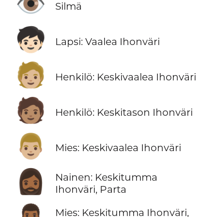
👁️
Silmä
🧒🏻
Lapsi: Vaalea Ihonväri
🧑🏼
Henkilö: Keskivaalea Ihonväri
🧑🏽
Henkilö: Keskitason Ihonväri
👨🏼
Mies: Keskivaalea Ihonväri
🧔🏾‍♀️
Nainen: Keskitumma
Ihonväri, Parta
👨🏾‍🦱
Mies: Keskitumma Ihonväri,