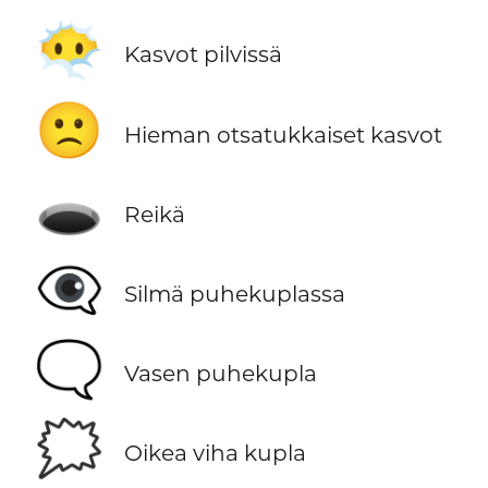
😶‍🌫️
Kasvot pilvissä
🙁
Hieman otsatukkaiset kasvot
🕳️
Reikä
👁️‍🗨️
Silmä puhekuplassa
🗨️
Vasen puhekupla
🗯️
Oikea viha kupla