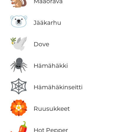
🐿️
Maaorava
🐻‍❄️
Jääkarhu
🕊️
Dove
🕷️
Hämähäkki
🕸️
Hämähäkinseitti
🏵️
Ruusukkeet
🌶️
Hot Pepper