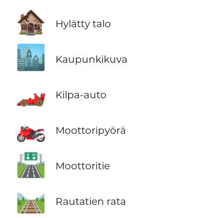
🏚️
Hylätty talo
🏙️
Kaupunkikuva
🏎️
Kilpa-auto
🏍️
Moottoripyörä
🛣️
Moottoritie
🛤️
Rautatien rata