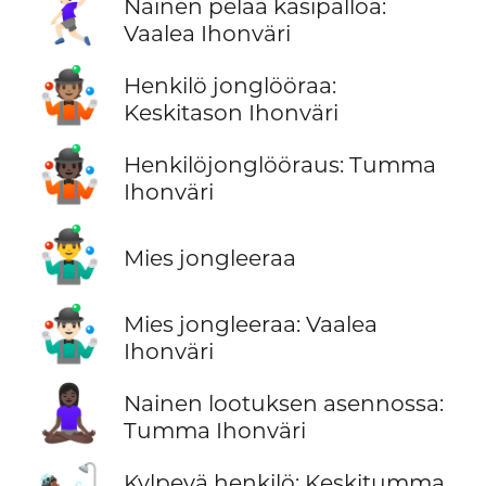
🤾🏻‍♀️
Nainen pelaa käsipalloa:
Vaalea Ihonväri
🤹🏽
Henkilö jonglööraa:
Keskitason Ihonväri
🤹🏿
Henkilöjonglööraus: Tumma
Ihonväri
🤹‍♂️
Mies jongleeraa
🤹🏻‍♂️
Mies jongleeraa: Vaalea
Ihonväri
🧘🏿‍♀️
Nainen lootuksen asennossa:
Tumma Ihonväri
Kylpevä henkilö: Keskitumma