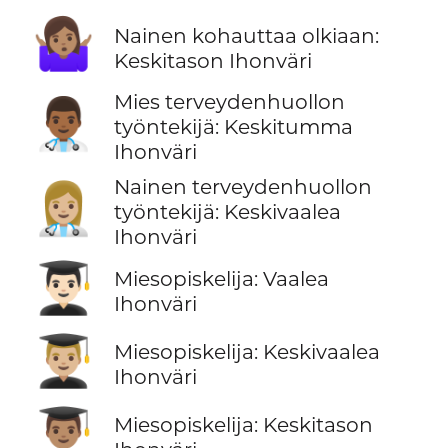
🤷🏽‍♀️
Nainen kohauttaa olkiaan:
Keskitason Ihonväri
Mies terveydenhuollon
👨🏾‍⚕️
työntekijä: Keskitumma
Ihonväri
Nainen terveydenhuollon
👩🏼‍⚕️
työntekijä: Keskivaalea
Ihonväri
👨🏻‍🎓
Miesopiskelija: Vaalea
Ihonväri
👨🏼‍🎓
Miesopiskelija: Keskivaalea
Ihonväri
👨🏽‍🎓
Miesopiskelija: Keskitason