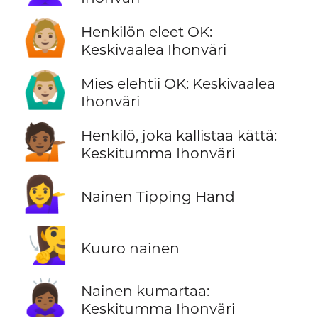
🙆🏼
Henkilön eleet OK:
Keskivaalea Ihonväri
🙆🏼‍♂️
Mies elehtii OK: Keskivaalea
Ihonväri
💁🏾
Henkilö, joka kallistaa kättä:
Keskitumma Ihonväri
💁‍♀️
Nainen Tipping Hand
🧏‍♀️
Kuuro nainen
🙇🏾‍♀️
Nainen kumartaa:
Keskitumma Ihonväri