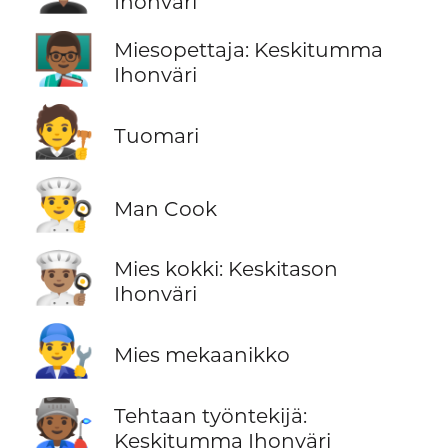
Ihonväri
👨🏾‍🏫
Miesopettaja: Keskitumma
Ihonväri
🧑‍⚖️
Tuomari
👨‍🍳
Man Cook
👨🏽‍🍳
Mies kokki: Keskitason
Ihonväri
👨‍🔧
Mies mekaanikko
🧑🏾‍🏭
Tehtaan työntekijä:
Keskitumma Ihonväri