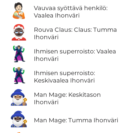
🧑🏻‍🍼
Vauvaa syöttävä henkilö:
Vaalea Ihonväri
🤶🏿
Rouva Claus: Claus: Tumma
Ihonväri
🦹🏻‍♂️
Ihmisen superroisto: Vaalea
Ihonväri
🦹🏼‍♂️
Ihmisen superroisto:
Keskivaalea Ihonväri
🧙🏽‍♂️
Man Mage: Keskitason
Ihonväri
🧙🏿‍♂️
Man Mage: Tumma Ihonväri