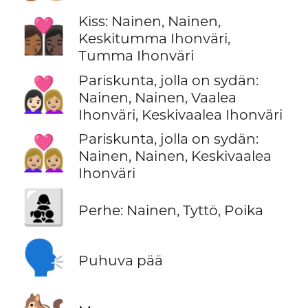
Kiss: Nainen, Nainen,
👩🏾‍❤️‍💋‍👩🏿
Keskitumma Ihonväri,
Tumma Ihonväri
Pariskunta, jolla on sydän:
👩🏻‍❤️‍👩🏼
Nainen, Nainen, Vaalea
Ihonväri, Keskivaalea Ihonväri
Pariskunta, jolla on sydän:
👩🏼‍❤️‍👩🏼
Nainen, Nainen, Keskivaalea
Ihonväri
👩‍👧‍👦
Perhe: Nainen, Tyttö, Poika
🗣️
Puhuva pää