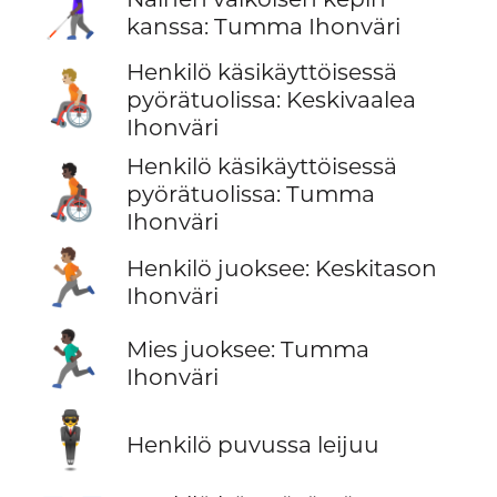
👩🏿‍🦯
kanssa: Tumma Ihonväri
Henkilö käsikäyttöisessä
🧑🏼‍🦽
pyörätuolissa: Keskivaalea
Ihonväri
Henkilö käsikäyttöisessä
🧑🏿‍🦽
pyörätuolissa: Tumma
Ihonväri
🏃🏽
Henkilö juoksee: Keskitason
Ihonväri
🏃🏿‍♂️
Mies juoksee: Tumma
Ihonväri
🕴️
Henkilö puvussa leijuu