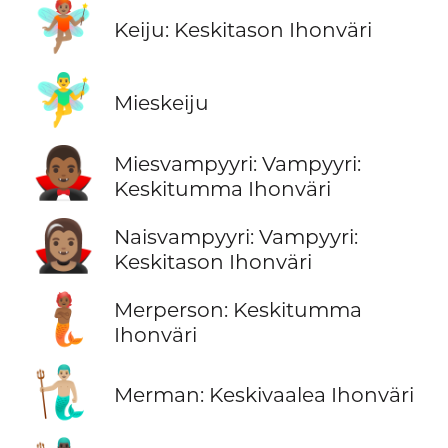
🧚🏽
Keiju: Keskitason Ihonväri
🧚‍♂️
Mieskeiju
🧛🏾‍♂️
Miesvampyyri: Vampyyri:
Keskitumma Ihonväri
🧛🏽‍♀️
Naisvampyyri: Vampyyri:
Keskitason Ihonväri
🧜🏾
Merperson: Keskitumma
Ihonväri
🧜🏼‍♂️
Merman: Keskivaalea Ihonväri