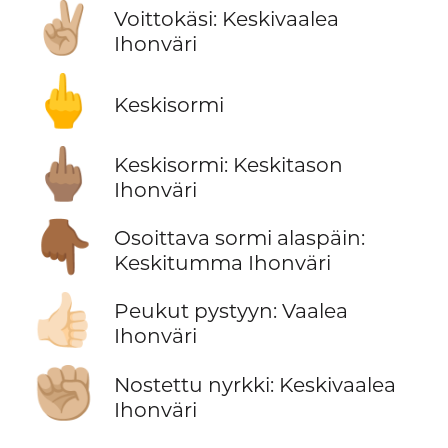
✌🏼
Voittokäsi: Keskivaalea
Ihonväri
🖕
Keskisormi
🖕🏽
Keskisormi: Keskitason
Ihonväri
👇🏾
Osoittava sormi alaspäin:
Keskitumma Ihonväri
👍🏻
Peukut pystyyn: Vaalea
Ihonväri
✊🏼
Nostettu nyrkki: Keskivaalea
Ihonväri