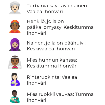
👳🏻‍♀️
Turbania käyttävä nainen:
Vaalea Ihonväri
Henkilö, jolla on
👲🏾
pääkallomyssy: Keskitumma
Ihonväri
🧕🏼
Nainen, jolla on päähuivi:
Keskivaalea Ihonväri
👰🏾‍♂️
Mies hunnun kanssa:
Keskitumma Ihonväri
🤱🏻
Rintaruokinta: Vaalea
Ihonväri
👨🏿‍🍼
Mies ruokkii vauvaa: Tumma
Ihonväri