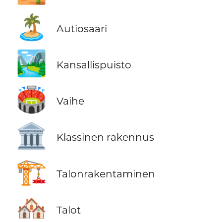
🏝️
Autiosaari
🏞️
Kansallispuisto
🏟️
Vaihe
🏛️
Klassinen rakennus
🏗️
Talonrakentaminen
🏘️
Talot