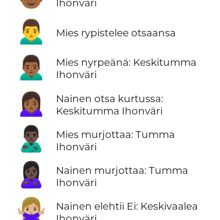
Ihonväri
🙍‍♂️
Mies rypistelee otsaansa
🙍🏾‍♂️
Mies nyrpeänä: Keskitumma
Ihonväri
🙍🏾‍♀️
Nainen otsa kurtussa:
Keskitumma Ihonväri
🙎🏿‍♂️
Mies murjottaa: Tumma
Ihonväri
🙎🏿‍♀️
Nainen murjottaa: Tumma
Ihonväri
🙅🏼‍♀️
Nainen elehtii Ei: Keskivaalea
Ihonväri