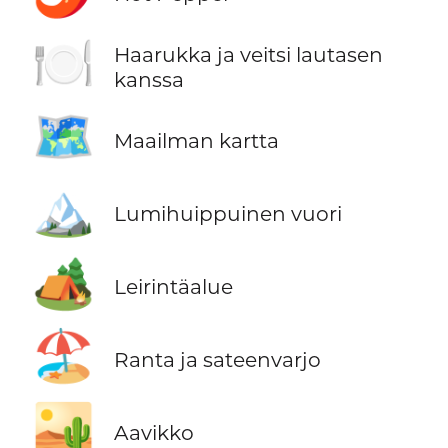
🍽️
Haarukka ja veitsi lautasen
kanssa
🗺️
Maailman kartta
🏔️
Lumihuippuinen vuori
🏕️
Leirintäalue
🏖️
Ranta ja sateenvarjo
🏜️
Aavikko