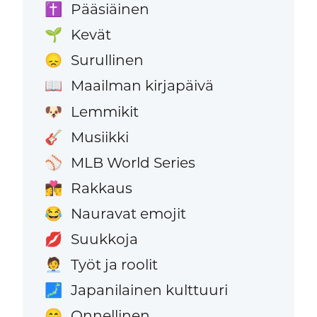
Pääsiäinen
✝️
Kevät
🌱
Surullinen
😞
Maailman kirjapäivä
📖
Lemmikit
🐶
Musiikki
🎸
MLB World Series
⚾
Rakkaus
👩‍❤️‍💋‍👨
Nauravat emojit
😂
Suukkoja
💋
Työt ja roolit
🧑‍💼
Japanilainen kulttuuri
🗾
Onnellinen
😄