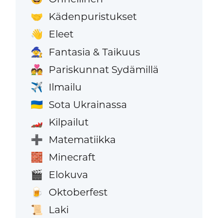
Kädenpuristukset
🤝
Eleet
👋
Fantasia & Taikuus
🧙
Pariskunnat Sydämillä
💑
Ilmailu
✈️
Sota Ukrainassa
🇺🇦
Kilpailut
🏎️
Matematiikka
➕
Minecraft
🧱
Elokuva
🎬
Oktoberfest
🍺
Laki
📜