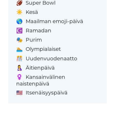
Super Bowl
🏈
Kesä
☀️
Maailman emoji-päivä
🌎
Ramadan
☪️
Purim
🎭
Olympialaiset
🏊
Uudenvuodenaatto
🎊
Äitienpäivä
🤱
Kansainvälinen
♀️
naistenpäivä
Itsenäisyyspäivä
🇺🇸