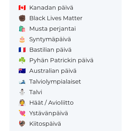
Kanadan päivä
🇨🇦
Black Lives Matter
✊🏿
Musta perjantai
🛍️
Syntymäpäivä
🎂
Bastilian päivä
🇫🇷
Pyhän Patrickin päivä
☘️
Australian päivä
🇦🇺
Talviolympialaiset
🎿
Talvi
⛄
Häät / Avioliitto
👰
Ystävänpäivä
💘
Kiitospäivä
🦃