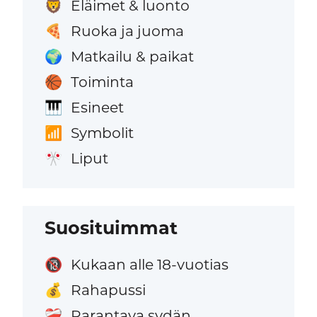
Eläimet & luonto
🦁
Ruoka ja juoma
🍕
Matkailu & paikat
🌍
Toiminta
🏀
Esineet
🎹
Symbolit
📶
Liput
🎌
Suosituimmat
Kukaan alle 18-vuotias
🔞
Rahapussi
💰
Parantava sydän
❤️‍🩹