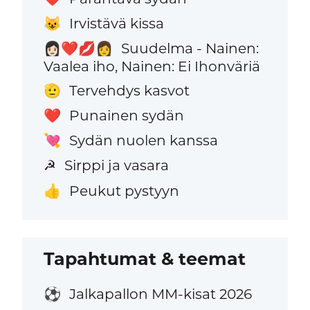
Irvistävä kissa
😺
Suudelma - Nainen:
👩🏻‍❤️‍💋‍👩
Vaalea iho, Nainen: Ei Ihonväriä
Tervehdys kasvot
🫡
Punainen sydän
❤️
Sydän nuolen kanssa
💘
Sirppi ja vasara
☭
Peukut pystyyn
👍
Tapahtumat & teemat
Jalkapallon MM-kisat 2026
⚽