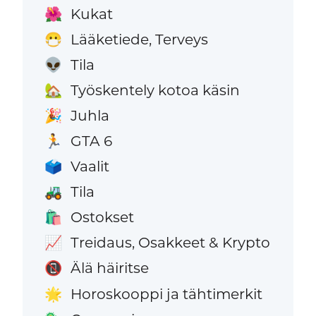
Kukat
🌺
Lääketiede, Terveys
😷
Tila
👽
Työskentely kotoa käsin
🏡
Juhla
🎉
GTA 6
🏃
Vaalit
🗳️
Tila
🚜
Ostokset
🛍️
Treidaus, Osakkeet & Krypto
📈
Älä häiritse
📵
Horoskooppi ja tähtimerkit
🌟