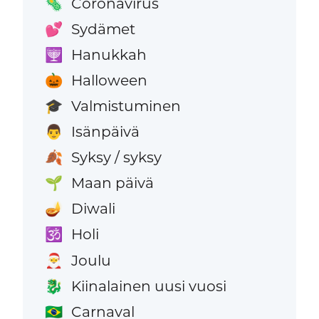
Coronavirus
🦠
Sydämet
💕
Hanukkah
🕎
Halloween
🎃
Valmistuminen
🎓
Isänpäivä
👨
Syksy / syksy
🍂
Maan päivä
🌱
Diwali
🪔
Holi
🕉️
Joulu
🎅
Kiinalainen uusi vuosi
🐉
Carnaval
🇧🇷