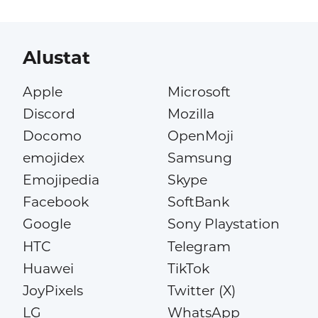
Alustat
Apple
Microsoft
Discord
Mozilla
Docomo
OpenMoji
emojidex
Samsung
Emojipedia
Skype
Facebook
SoftBank
Google
Sony Playstation
HTC
Telegram
Huawei
TikTok
JoyPixels
Twitter (X)
LG
WhatsApp