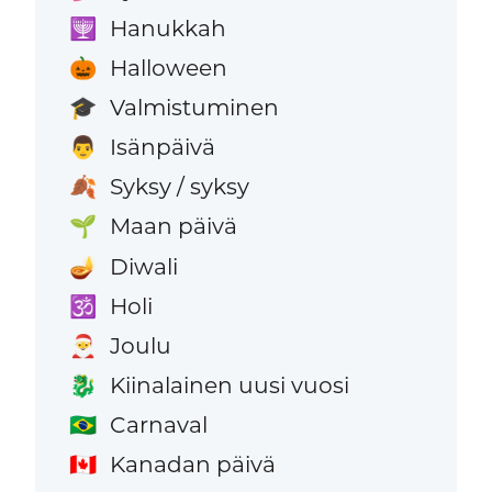
Hanukkah
🕎
Halloween
🎃
Valmistuminen
🎓
Isänpäivä
👨
Syksy / syksy
🍂
Maan päivä
🌱
Diwali
🪔
Holi
🕉️
Joulu
🎅
Kiinalainen uusi vuosi
🐉
Carnaval
🇧🇷
Kanadan päivä
🇨🇦