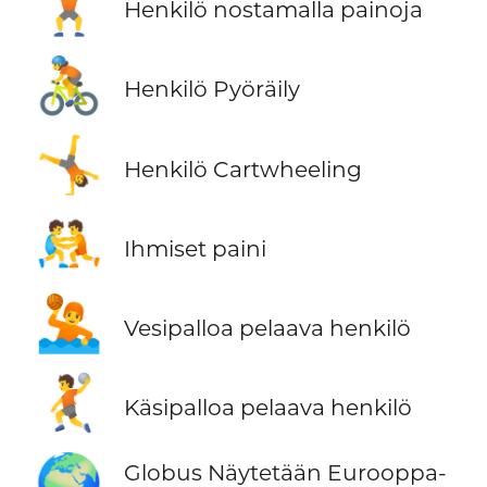
🏋️
Henkilö nostamalla painoja
🚴
Henkilö Pyöräily
🤸
Henkilö Cartwheeling
🤼
Ihmiset paini
🤽
Vesipalloa pelaava henkilö
🤾
Käsipalloa pelaava henkilö
🌍
Globus Näytetään Eurooppa-