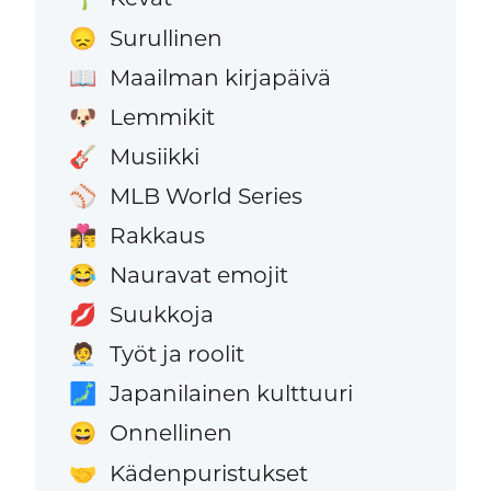
Surullinen
😞
Maailman kirjapäivä
📖
Lemmikit
🐶
Musiikki
🎸
MLB World Series
⚾
Rakkaus
👩‍❤️‍💋‍👨
Nauravat emojit
😂
Suukkoja
💋
Työt ja roolit
🧑‍💼
Japanilainen kulttuuri
🗾
Onnellinen
😄
Kädenpuristukset
🤝