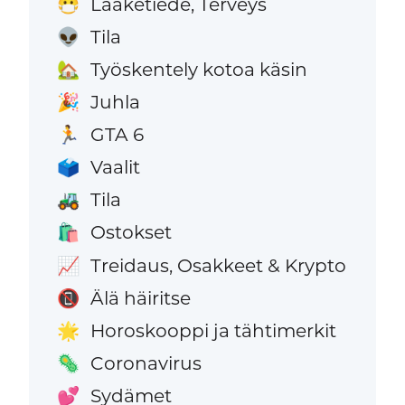
Lääketiede, Terveys
😷
Tila
👽
Työskentely kotoa käsin
🏡
Juhla
🎉
GTA 6
🏃
Vaalit
🗳️
Tila
🚜
Ostokset
🛍️
Treidaus, Osakkeet & Krypto
📈
Älä häiritse
📵
Horoskooppi ja tähtimerkit
🌟
Coronavirus
🦠
Sydämet
💕