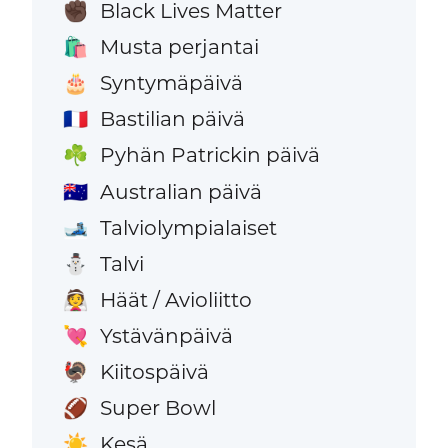
Black Lives Matter
✊🏿
Musta perjantai
🛍️
Syntymäpäivä
🎂
Bastilian päivä
🇫🇷
Pyhän Patrickin päivä
☘️
Australian päivä
🇦🇺
Talviolympialaiset
🎿
Talvi
⛄
Häät / Avioliitto
👰
Ystävänpäivä
💘
Kiitospäivä
🦃
Super Bowl
🏈
Kesä
☀️