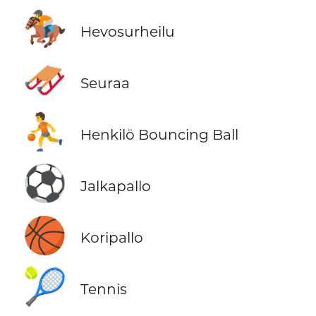
🏇
Hevosurheilu
🛷
Seuraa
⛹️
Henkilö Bouncing Ball
⚽
Jalkapallo
🏀
Koripallo
🎾
Tennis