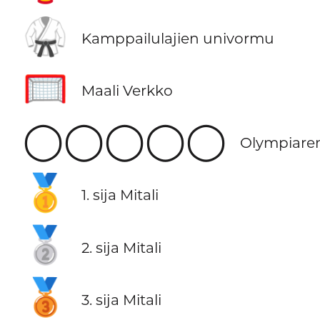
🥋
Kamppailulajien univormu
🥅
Maali Verkko
◯‍◯‍◯‍◯‍◯
Olympiare
🥇
1. sija Mitali
🥈
2. sija Mitali
🥉
3. sija Mitali