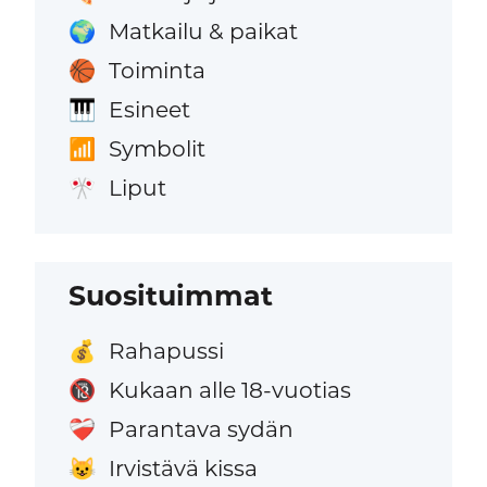
Matkailu & paikat
🌍
Toiminta
🏀
Esineet
🎹
Symbolit
📶
Liput
🎌
Suosituimmat
Rahapussi
💰
Kukaan alle 18-vuotias
🔞
Parantava sydän
❤️‍🩹
Irvistävä kissa
😺