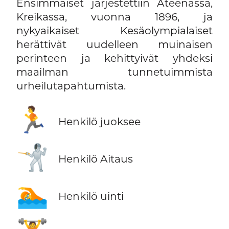
Ensimmäiset järjestettiin Ateenassa,
Kreikassa, vuonna 1896, ja
nykyaikaiset Kesäolympialaiset
herättivät uudelleen muinaisen
perinteen ja kehittyivät yhdeksi
maailman tunnetuimmista
urheilutapahtumista.
🏃
Henkilö juoksee
🤺
Henkilö Aitaus
🏊
Henkilö uinti