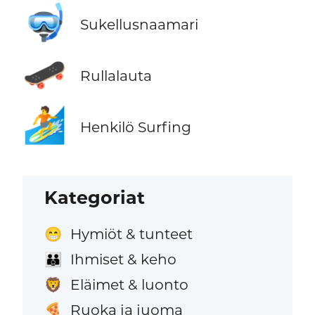
🤿
Sukellusnaamari
🛹
Rullalauta
🏄
Henkilö Surfing
Kategoriat
Hymiöt & tunteet
😁
Ihmiset & keho
👪
Eläimet & luonto
🦁
Ruoka ja juoma
🍕