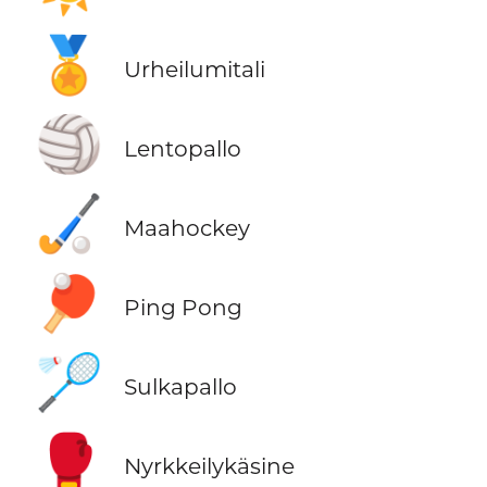
🏅
Urheilumitali
🏐
Lentopallo
🏑
Maahockey
🏓
Ping Pong
🏸
Sulkapallo
🥊
Nyrkkeilykäsine