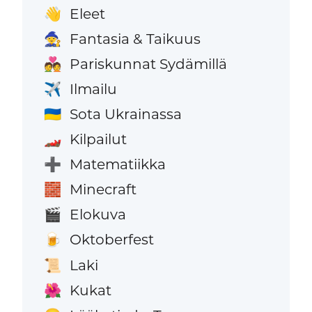
Eleet
👋
Fantasia & Taikuus
🧙
Pariskunnat Sydämillä
💑
Ilmailu
✈️
Sota Ukrainassa
🇺🇦
Kilpailut
🏎️
Matematiikka
➕
Minecraft
🧱
Elokuva
🎬
Oktoberfest
🍺
Laki
📜
Kukat
🌺