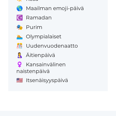
Maailman emoji-päivä
🌎
Ramadan
☪️
Purim
🎭
Olympialaiset
🏊
Uudenvuodenaatto
🎊
Äitienpäivä
🤱
Kansainvälinen
♀️
naistenpäivä
Itsenäisyyspäivä
🇺🇸