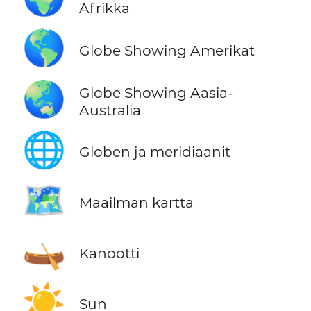
Afrikka
🌎
Globe Showing Amerikat
🌏
Globe Showing Aasia-
Australia
🌐
Globen ja meridiaanit
🗺️
Maailman kartta
🛶
Kanootti
☀️
Sun