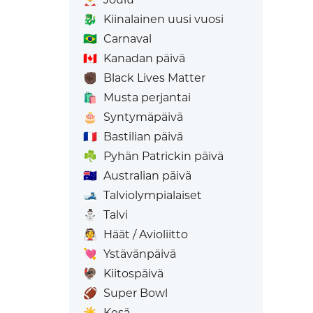
🐉
Kiinalainen uusi vuosi
🇧🇷
Carnaval
🇨🇦
Kanadan päivä
✊🏿
Black Lives Matter
🛍️
Musta perjantai
🎂
Syntymäpäivä
🇫🇷
Bastilian päivä
☘️
Pyhän Patrickin päivä
🇦🇺
Australian päivä
🎿
Talviolympialaiset
⛄
Talvi
👰
Häät / Avioliitto
💘
Ystävänpäivä
🦃
Kiitospäivä
🏈
Super Bowl
☀️
Kesä