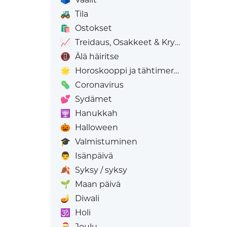
🚜
Tila
🛍️
Ostokset
📈
Treidaus, Osakkeet & Krypto
📵
Älä häiritse
🌟
Horoskooppi ja tähtimerkit
🦠
Coronavirus
💕
Sydämet
🕎
Hanukkah
🎃
Halloween
🎓
Valmistuminen
👨
Isänpäivä
🍂
Syksy / syksy
🌱
Maan päivä
🪔
Diwali
🕉️
Holi
🎅
Joulu