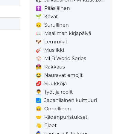
✝️
Pääsiäinen
🌱
Kevät
😞
Surullinen
📖
Maailman kirjapäivä
🐶
Lemmikit
🎸
Musiikki
⚾
MLB World Series
👩‍❤️‍💋‍👨
Rakkaus
😂
Nauravat emojit
💋
Suukkoja
🧑‍💼
Työt ja roolit
🗾
Japanilainen kulttuuri
😄
Onnellinen
🤝
Kädenpuristukset
👋
Eleet
🧙
Fantasia & Taikuus