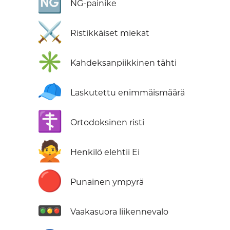
🆖
NG-painike
⚔️
Ristikkäiset miekat
✳️
Kahdeksanpiikkinen tähti
🧢
Laskutettu enimmäismäärä
☦️
Ortodoksinen risti
🙅
Henkilö elehtii Ei
🔴
Punainen ympyrä
🚥
Vaakasuora liikennevalo