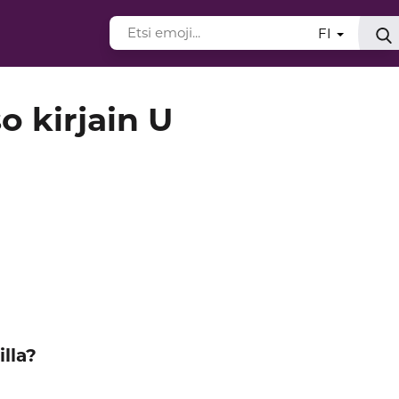
FI
o kirjain U
lla?