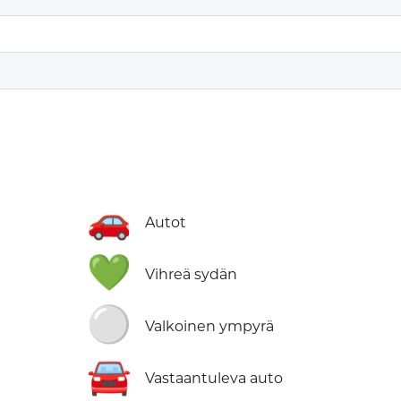
🚗
Autot
💚
Vihreä sydän
⚪
Valkoinen ympyrä
🚘
Vastaantuleva auto