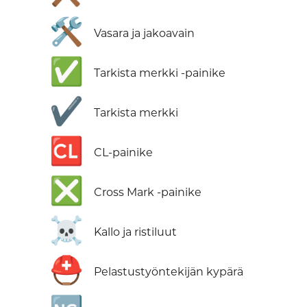
🛠️
Vasara ja jakoavain
✅
Tarkista merkki -painike
✔️
Tarkista merkki
🆑
CL-painike
❎
Cross Mark -painike
☠️
Kallo ja ristiluut
⛑️
Pelastustyöntekijän kypärä