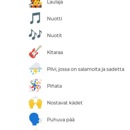
🧑‍🎤
Laulaja
🎵
Nuotti
🎶
Nuotit
🎸
Kitaraa
⛈️
Pilvi, jossa on salamoita ja sadetta
🪅
Piñata
🙌
Nostavat kädet
🗣️
Puhuva pää