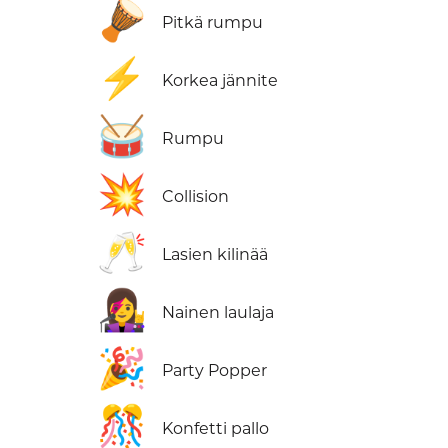
🪘
Pitkä rumpu
⚡
Korkea jännite
🥁
Rumpu
💥
Collision
🥂
Lasien kilinää
👩‍🎤
Nainen laulaja
🎉
Party Popper
🎊
Konfetti pallo