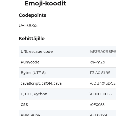
Emoji-koodit
Codepoints
U+E0055
Kehittäjille
URL escape code
%F3%A0%81%
Punycode
xn--m2p
Bytes (UTF-8)
F3 A0 81 95
JavaScript, JSON, Java
\uDB40\uDC5
C, C++, Python
\u000E0055
CSS
\0E0055
PHP, Ruby
\u{E0055}