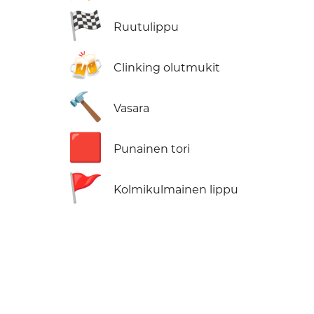
🏁
Ruutulippu
🍻
Clinking olutmukit
🔨
Vasara
🟥
Punainen tori
🚩
Kolmikulmainen lippu