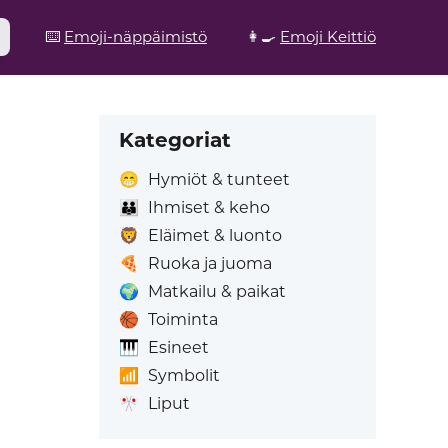
⌨️
Emoji-näppäimistö
👩‍🍳
Emoji Keittiö
Kategoriat
😁
Hymiöt & tunteet
👪
Ihmiset & keho
🦁
Eläimet & luonto
🍕
Ruoka ja juoma
🌍
Matkailu & paikat
🏀
Toiminta
🎹
Esineet
📶
Symbolit
🎌
Liput