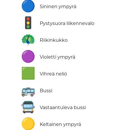
🔵
Sininen ympyrä
🚦
Pystysuora liikennevalo
🦚
Riikinkukko
🟣
Violetti ympyrä
🟩
Vihreä neliö
🚌
Bussi
🚍
Vastaantuleva bussi
🟡
Keltainen ympyrä