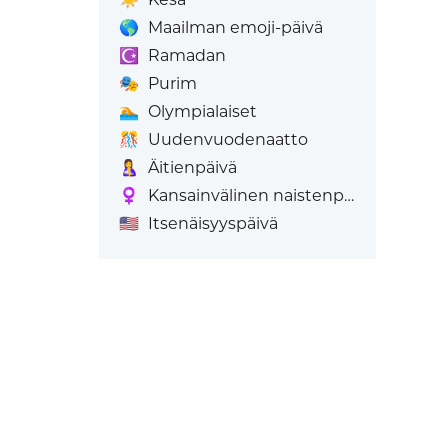
🌎
Maailman emoji-päivä
☪️
Ramadan
🎭
Purim
🏊
Olympialaiset
🎊
Uudenvuodenaatto
🤱
Äitienpäivä
♀️
Kansainvälinen naistenpäivä
🇺🇸
Itsenäisyyspäivä