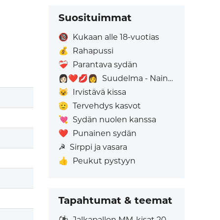
Suosituimmat
🔞
Kukaan alle 18-vuotias
💰
Rahapussi
❤️‍🩹
Parantava sydän
👩🏻‍❤️‍💋‍👩
Suudelma - Nainen: Vaalea iho, Nainen: Ei Ihonväriä
😺
Irvistävä kissa
🫡
Tervehdys kasvot
💘
Sydän nuolen kanssa
❤️
Punainen sydän
☭
Sirppi ja vasara
👍
Peukut pystyyn
Tapahtumat & teemat
⚽
Jalkapallon MM-kisat 2026