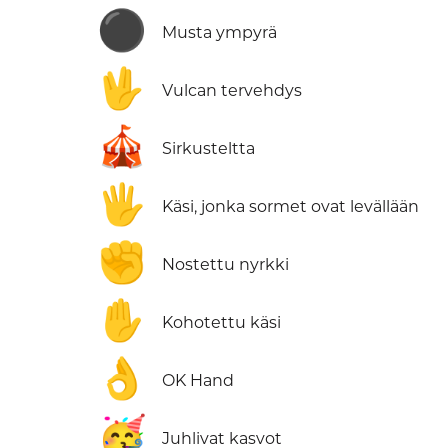
⚫
Musta ympyrä
🖖
Vulcan tervehdys
🎪
Sirkusteltta
🖐️
Käsi, jonka sormet ovat levällään
✊
Nostettu nyrkki
✋
Kohotettu käsi
👌
OK Hand
🥳
Juhlivat kasvot