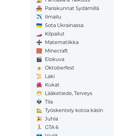
💑
Pariskunnat Sydämillä
✈️
Ilmailu
🇺🇦
Sota Ukrainassa
🏎️
Kilpailut
➕
Matematiikka
🧱
Minecraft
🎬
Elokuva
🍺
Oktoberfest
📜
Laki
🌺
Kukat
😷
Lääketiede, Terveys
👽
Tila
🏡
Työskentely kotoa käsin
🎉
Juhla
🏃
GTA 6
🗳️
Vaalit