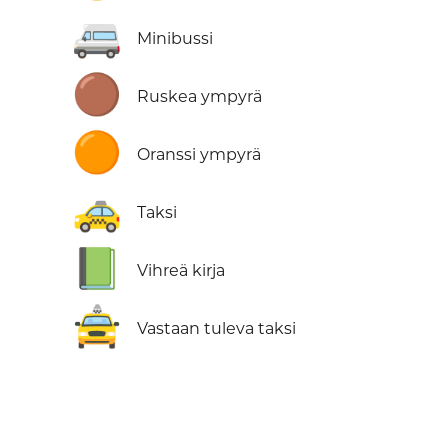
🚐
Minibussi
🟤
Ruskea ympyrä
🟠
Oranssi ympyrä
🚕
Taksi
📗
Vihreä kirja
🚖
Vastaan tuleva taksi