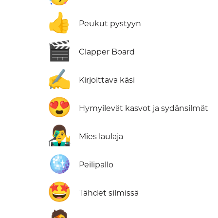
👍
Peukut pystyyn
🎬
Clapper Board
✍️
Kirjoittava käsi
😍
Hymyilevät kasvot ja sydänsilmät
👨‍🎤
Mies laulaja
🪩
Peilipallo
🤩
Tähdet silmissä