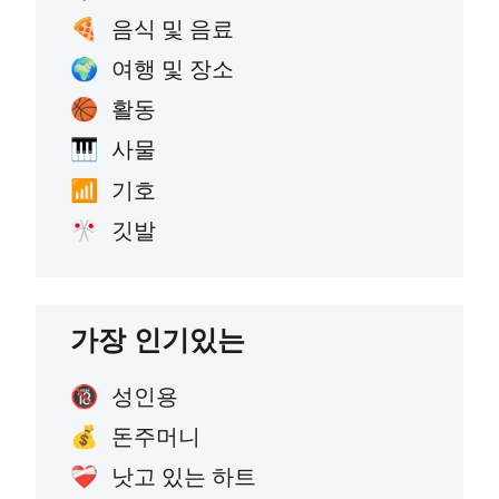
음식 및 음료
🍕
여행 및 장소
🌍
활동
🏀
사물
🎹
기호
📶
깃발
🎌
가장 인기있는
성인용
🔞
돈주머니
💰
낫고 있는 하트
❤️‍🩹