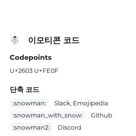
이모티콘 코드
☃️
Codepoints
U+2603 U+FE0F
단축 코드
:snowman:
Slack, Emojipedia
:snowman_with_snow:
Github
:snowman2:
Discord