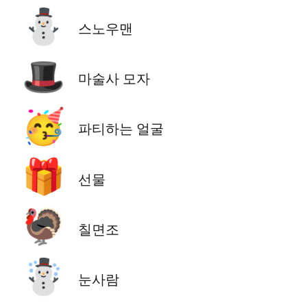
⛄
스노우맨
🎩
마술사 모자
🥳
파티하는 얼굴
🎁
선물
🦃
칠면조
☃️
눈사람