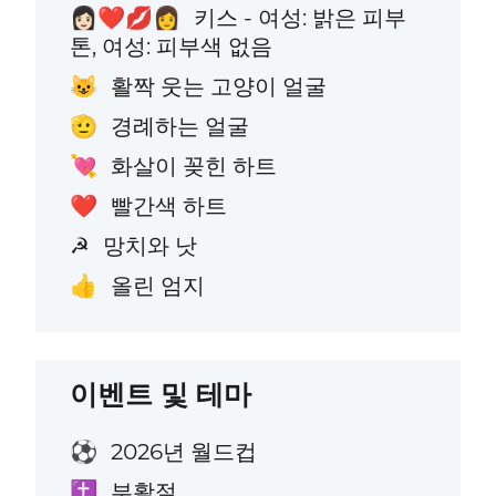
키스 - 여성: 밝은 피부
👩🏻‍❤️‍💋‍👩
톤, 여성: 피부색 없음
활짝 웃는 고양이 얼굴
😺
경례하는 얼굴
🫡
화살이 꽂힌 하트
💘
빨간색 하트
❤️
망치와 낫
☭
올린 엄지
👍
이벤트 및 테마
2026년 월드컵
⚽
부활절
✝️