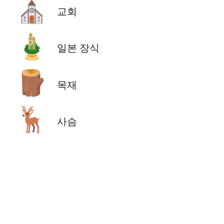
⛪
교회
🎍
일본 장식
🪵
목재
🦌
사슴