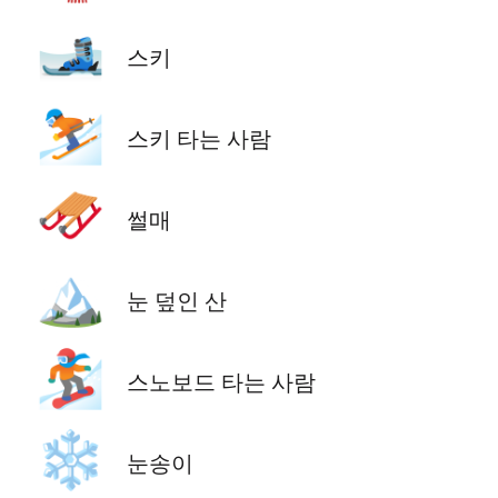
🎿
스키
⛷️
스키 타는 사람
🛷
썰매
🏔️
눈 덮인 산
🏂
스노보드 타는 사람
❄️
눈송이