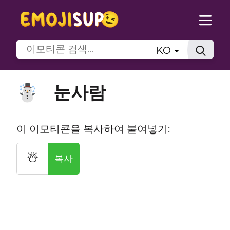
KO
눈사람
☃️
이 이모티콘을 복사하여 붙여넣기:
☃️
복사