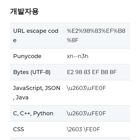
개발자용
URL escape cod
%E2%98%83%EF%B8
e
%8F
Punycode
xn--n3h
Bytes (UTF-8)
E2 98 83 EF B8 8F
JavaScript, JSON
\u2603\uFE0F
, Java
C, C++, Python
\u2603\uFE0F
CSS
\2603 \FE0F