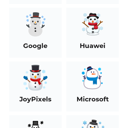
Google
Huawei
JoyPixels
Microsoft