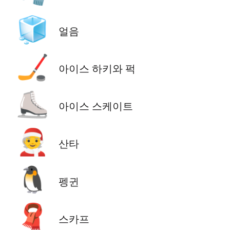
🧊
얼음
🏒
아이스 하키와 퍽
⛸️
아이스 스케이트
🧑‍🎄
산타
🐧
펭귄
🧣
스카프