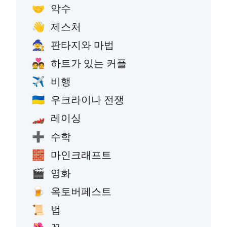
악수
🤝
제스처
👋
판타지와 마법
🧙
하트가 있는 커플
💑
비행
✈️
우크라이나 전쟁
🇺🇦
레이싱
🏎️
수학
➕
마인크래프트
🧱
영화
🎬
옥토버페스트
🍺
법
📜