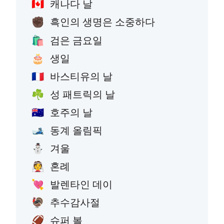
캐나다 날
🇨🇦
흑인의 생명은 소중하다
✊🏿
검은 금요일
🛍️
생일
🎂
바스티유의 날
🇫🇷
성 패트릭의 날
☘️
호주의 날
🇦🇺
동계 올림픽
🎿
겨울
⛄
혼례
👰
발렌타인 데이
💘
추수감사절
🦃
슈퍼 볼
🏈