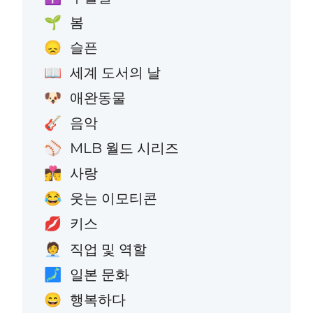
봄
🌱
슬픈
😞
세계 도서의 날
📖
애완동물
🐶
음악
🎸
MLB 월드 시리즈
⚾
사랑
👩‍❤️‍💋‍👨
웃는 이모티콘
😂
키스
💋
직업 및 역할
🧑‍💼
일본 문화
🗾
행복하다
😄