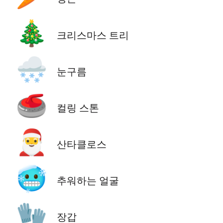
🎄
크리스마스 트리
🌨️
눈구름
🥌
컬링 스톤
🎅
산타클로스
🥶
추워하는 얼굴
🧤
장갑