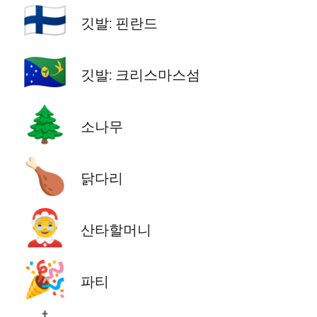
🇫🇮
깃발: 핀란드
🇨🇽
깃발: 크리스마스섬
🌲
소나무
🍗
닭다리
🤶
산타할머니
🎉
파티