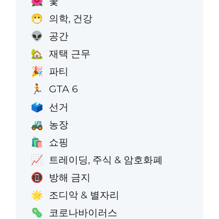
꽃
🌺
의학, 건강
😷
공간
👽
재택 근무
🏡
파티
🎉
GTA 6
🏃
선거
🗳️
농장
🚜
쇼핑
🛍️
트레이딩, 주식 & 암호화폐
📈
방해 금지
📵
조디악 & 별자리
🌟
코로나바이러스
🦠