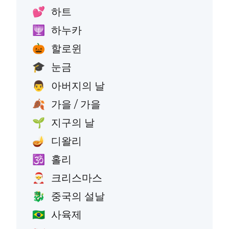
하트
💕
하누카
🕎
할로윈
🎃
눈금
🎓
아버지의 날
👨
가을 / 가을
🍂
지구의 날
🌱
디왈리
🪔
홀리
🕉️
크리스마스
🎅
중국의 설날
🐉
사육제
🇧🇷