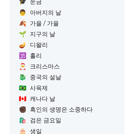
눈금
🎓
아버지의 날
👨
가을 / 가을
🍂
지구의 날
🌱
디왈리
🪔
홀리
🕉️
크리스마스
🎅
중국의 설날
🐉
사육제
🇧🇷
캐나다 날
🇨🇦
흑인의 생명은 소중하다
✊🏿
검은 금요일
🛍️
생일
🎂