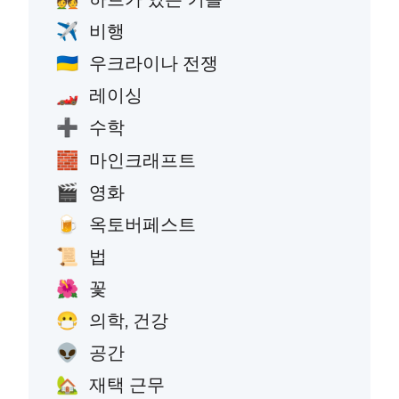
비행
✈️
우크라이나 전쟁
🇺🇦
레이싱
🏎️
수학
➕
마인크래프트
🧱
영화
🎬
옥토버페스트
🍺
법
📜
꽃
🌺
의학, 건강
😷
공간
👽
재택 근무
🏡