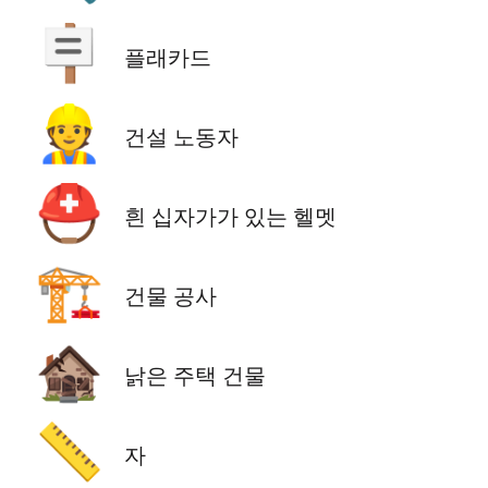
🪧
플래카드
👷
건설 노동자
⛑️
흰 십자가가 있는 헬멧
🏗️
건물 공사
🏚️
낡은 주택 건물
📏
자