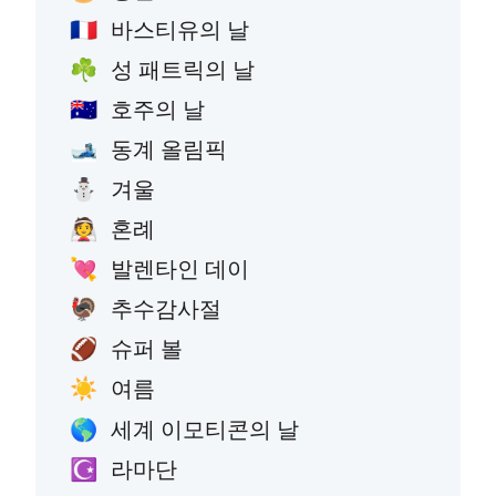
바스티유의 날
🇫🇷
성 패트릭의 날
☘️
호주의 날
🇦🇺
동계 올림픽
🎿
겨울
⛄
혼례
👰
발렌타인 데이
💘
추수감사절
🦃
슈퍼 볼
🏈
여름
☀️
세계 이모티콘의 날
🌎
라마단
☪️