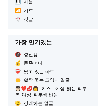
사물
🎹
기호
📶
깃발
🎌
가장 인기있는
성인용
🔞
돈주머니
💰
낫고 있는 하트
❤️‍🩹
활짝 웃는 고양이 얼굴
😺
키스 - 여성: 밝은 피부
👩🏻‍❤️‍💋‍👩
톤, 여성: 피부색 없음
경례하는 얼굴
🫡