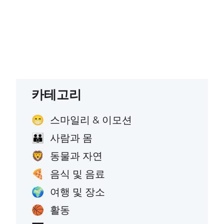
카테고리
스마일리 & 이모션
😁
사람과 몸
👪
동물과 자연
🦁
음식 및 음료
🍕
여행 및 장소
🌍
활동
🏀