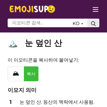
KO
눈 덮인 산
🏔️
이 이모티콘을 복사하여 붙여넣기:
🏔️
복사
이모지 의미
1
눈 덮인 산. 등산의 맥락에서 사용됨.