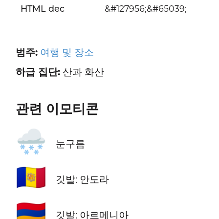
HTML dec
&#127956;&#65039;
범주:
여행 및 장소
하급 집단:
산과 화산
관련 이모티콘
🌨️
눈구름
🇦🇩
깃발: 안도라
🇦🇲
깃발: 아르메니아