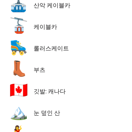
🚠
산악 케이블카
🚡
케이블카
🛼
롤러스케이트
👢
부츠
🇨🇦
깃발: 캐나다
🏔️
눈 덮인 산