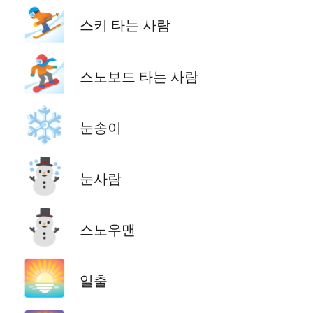
⛷️
스키 타는 사람
🏂
스노보드 타는 사람
❄️
눈송이
☃️
눈사람
⛄
스노우맨
🌅
일출