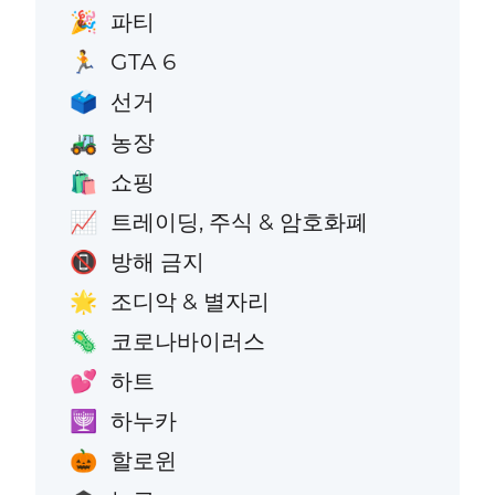
파티
🎉
GTA 6
🏃
선거
🗳️
농장
🚜
쇼핑
🛍️
트레이딩, 주식 & 암호화폐
📈
방해 금지
📵
조디악 & 별자리
🌟
코로나바이러스
🦠
하트
💕
하누카
🕎
할로윈
🎃