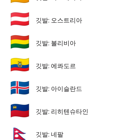
🇦🇹
깃발: 오스트리아
🇧🇴
깃발: 볼리비아
🇪🇨
깃발: 에콰도르
🇮🇸
깃발: 아이슬란드
🇱🇮
깃발: 리히텐슈타인
🇳🇵
깃발: 네팔