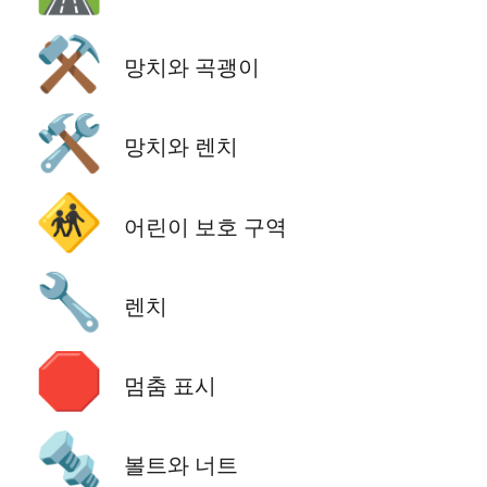
⚒️
망치와 곡괭이
🛠️
망치와 렌치
🚸
어린이 보호 구역
🔧
렌치
🛑
멈춤 표시
🔩
볼트와 너트