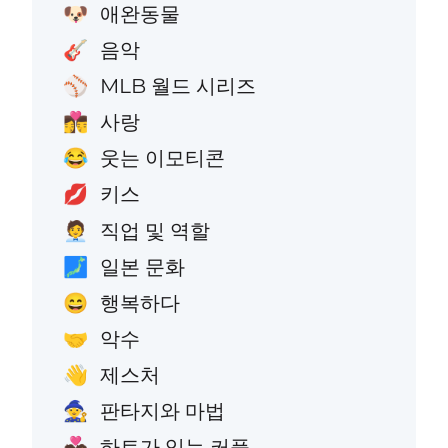
애완동물
🐶
음악
🎸
MLB 월드 시리즈
⚾
사랑
👩‍❤️‍💋‍👨
웃는 이모티콘
😂
키스
💋
직업 및 역할
🧑‍💼
일본 문화
🗾
행복하다
😄
악수
🤝
제스처
👋
판타지와 마법
🧙
하트가 있는 커플
💑