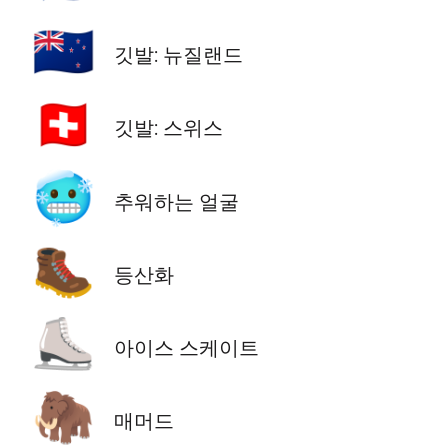
🇳🇿
깃발: 뉴질랜드
🇨🇭
깃발: 스위스
🥶
추워하는 얼굴
🥾
등산화
⛸️
아이스 스케이트
🦣
매머드