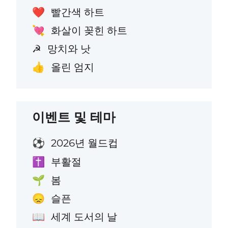
빨간색 하트
❤️
화살이 꽂힌 하트
💘
망치와 낫
☭
올린 엄지
👍
이벤트 및 테마
2026년 월드컵
⚽
부활절
✝️
봄
🌱
슬픈
😞
세계 도서의 날
📖