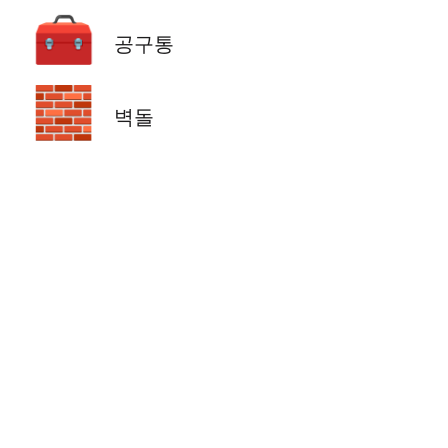
🧰
공구통
🧱
벽돌