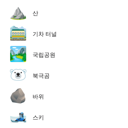
⛰️
산
🚞
기차 터널
🏞️
국립공원
🐻‍❄️
북극곰
🪨
바위
🎿
스키