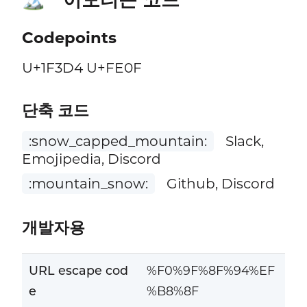
Codepoints
U+1F3D4 U+FE0F
단축 코드
:snow_capped_mountain:
Slack,
Emojipedia, Discord
:mountain_snow:
Github, Discord
개발자용
URL escape cod
%F0%9F%8F%94%EF
e
%B8%8F