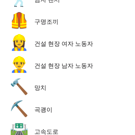
🦺
구명조끼
👷‍♀️
건설 현장 여자 노동자
👷‍♂️
건설 현장 남자 노동자
🔨
망치
⛏️
곡괭이
🛣️
고속도로