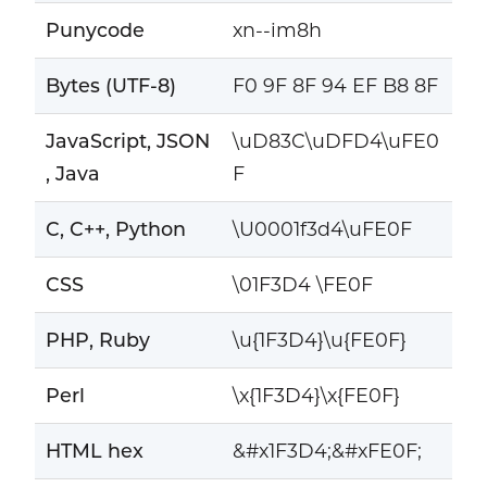
Punycode
xn--im8h
Bytes (UTF-8)
F0 9F 8F 94 EF B8 8F
JavaScript, JSON
\uD83C\uDFD4\uFE0
, Java
F
C, C++, Python
\U0001f3d4\uFE0F
CSS
\01F3D4 \FE0F
PHP, Ruby
\u{1F3D4}\u{FE0F}
Perl
\x{1F3D4}\x{FE0F}
HTML hex
&#x1F3D4;&#xFE0F;