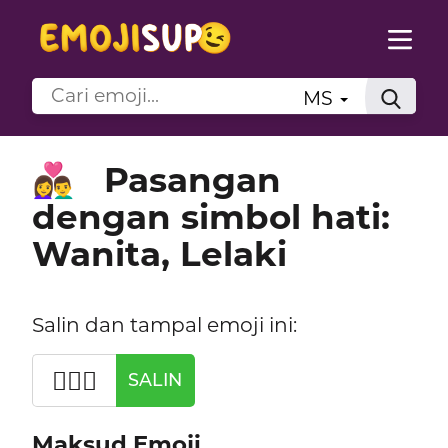
MS
Pasangan
👩‍❤️‍👨
dengan simbol hati:
Wanita, Lelaki
Salin dan tampal emoji ini:
👩‍❤️‍👨
SALIN
Maksud Emoji