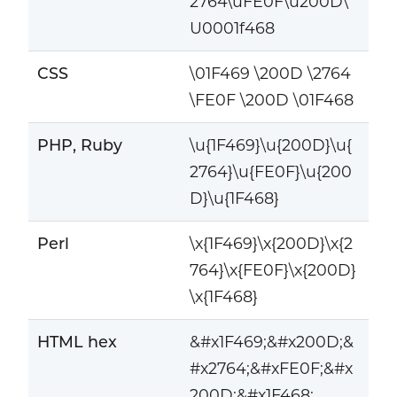
2764\uFE0F\u200D\
U0001f468
CSS
\01F469 \200D \2764
\FE0F \200D \01F468
PHP, Ruby
\u{1F469}\u{200D}\u{
2764}\u{FE0F}\u{200
D}\u{1F468}
Perl
\x{1F469}\x{200D}\x{2
764}\x{FE0F}\x{200D}
\x{1F468}
HTML hex
&#x1F469;&#x200D;&
#x2764;&#xFE0F;&#x
200D;&#x1F468;