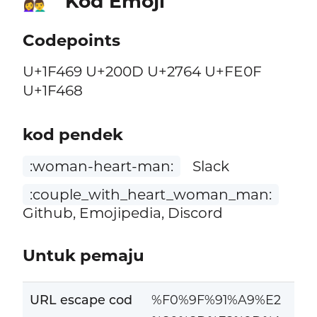
Kod Emoji
👩‍❤️‍👨
Codepoints
U+1F469 U+200D U+2764 U+FE0F
U+1F468
kod pendek
:woman-heart-man:
Slack
:couple_with_heart_woman_man:
Github, Emojipedia, Discord
Untuk pemaju
URL escape cod
%F0%9F%91%A9%E2