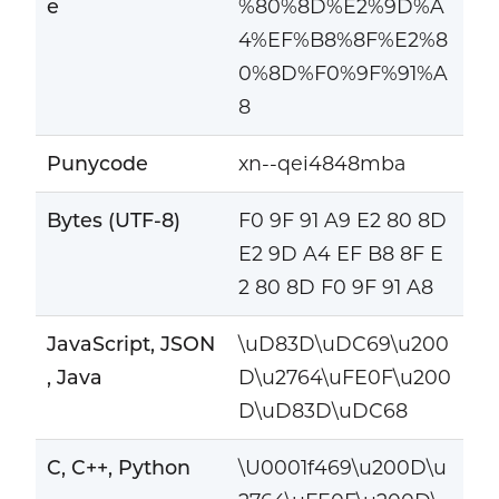
e
%80%8D%E2%9D%A
4%EF%B8%8F%E2%8
0%8D%F0%9F%91%A
8
Punycode
xn--qei4848mba
Bytes (UTF-8)
F0 9F 91 A9 E2 80 8D
E2 9D A4 EF B8 8F E
2 80 8D F0 9F 91 A8
JavaScript, JSON
\uD83D\uDC69\u200
, Java
D\u2764\uFE0F\u200
D\uD83D\uDC68
C, C++, Python
\U0001f469\u200D\u