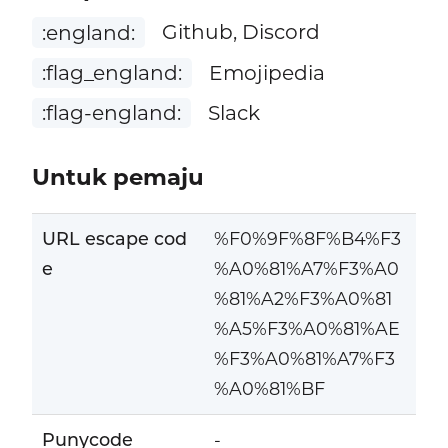
:england:
Github, Discord
:flag_england:
Emojipedia
:flag-england:
Slack
Untuk pemaju
URL escape cod
%F0%9F%8F%B4%F3
e
%A0%81%A7%F3%A0
%81%A2%F3%A0%81
%A5%F3%A0%81%AE
%F3%A0%81%A7%F3
%A0%81%BF
Punycode
-