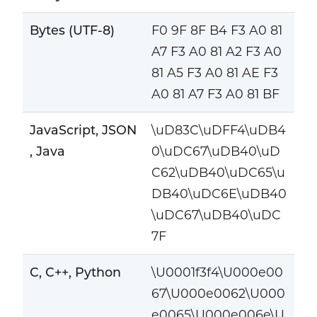
Bytes (UTF-8)
F0 9F 8F B4 F3 A0 81
A7 F3 A0 81 A2 F3 A0
81 A5 F3 A0 81 AE F3
A0 81 A7 F3 A0 81 BF
JavaScript, JSON
\uD83C\uDFF4\uDB4
, Java
0\uDC67\uDB40\uD
C62\uDB40\uDC65\u
DB40\uDC6E\uDB40
\uDC67\uDB40\uDC
7F
C, C++, Python
\U0001f3f4\U000e00
67\U000e0062\U000
e0065\U000e006e\U