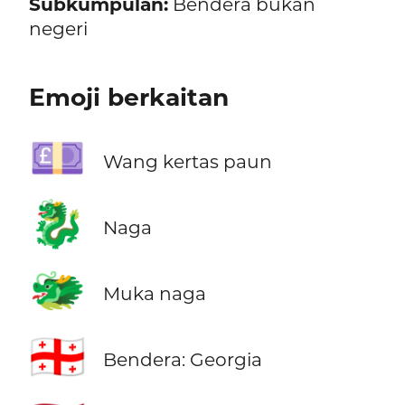
Subkumpulan:
Bendera bukan
negeri
Emoji berkaitan
💷
Wang kertas paun
🐉
Naga
🐲
Muka naga
🇬🇪
Bendera: Georgia