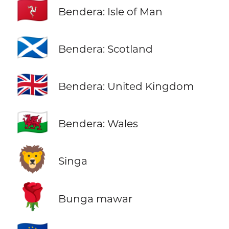
🇮🇲
Bendera: Isle of Man
🏴󠁧󠁢󠁳󠁣󠁴󠁿
Bendera: Scotland
🇬🇧
Bendera: United Kingdom
🏴󠁧󠁢󠁷󠁬󠁳󠁿
Bendera: Wales
🦁
Singa
🌹
Bunga mawar