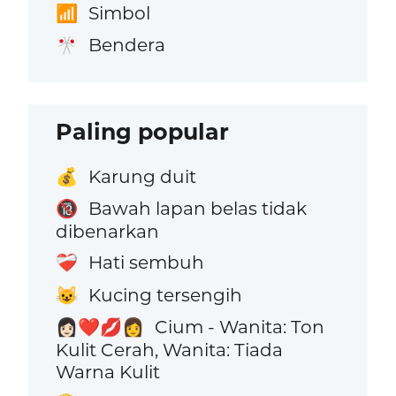
Simbol
📶
Bendera
🎌
Paling popular
Karung duit
💰
Bawah lapan belas tidak
🔞
dibenarkan
Hati sembuh
❤️‍🩹
Kucing tersengih
😺
Cium - Wanita: Ton
👩🏻‍❤️‍💋‍👩
Kulit Cerah, Wanita: Tiada
Warna Kulit