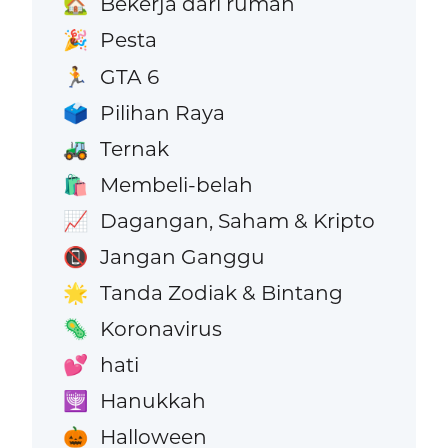
Bekerja dari rumah
🏡
Pesta
🎉
GTA 6
🏃
Pilihan Raya
🗳️
Ternak
🚜
Membeli-belah
🛍️
Dagangan, Saham & Kripto
📈
Jangan Ganggu
📵
Tanda Zodiak & Bintang
🌟
Koronavirus
🦠
hati
💕
Hanukkah
🕎
Halloween
🎃