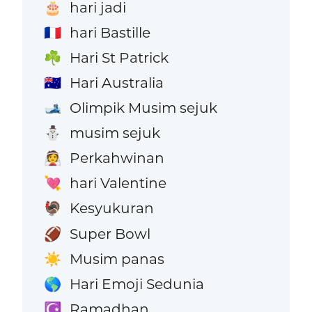
hari jadi
🎂
hari Bastille
🇫🇷
Hari St Patrick
☘️
Hari Australia
🇦🇺
Olimpik Musim sejuk
🎿
musim sejuk
⛄
Perkahwinan
👰
hari Valentine
💘
Kesyukuran
🦃
Super Bowl
🏈
Musim panas
☀️
Hari Emoji Sedunia
🌎
Ramadhan
☪️