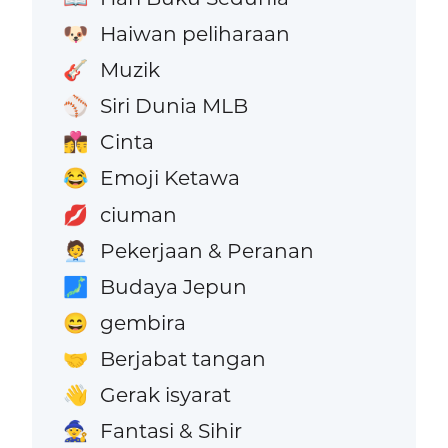
Haiwan peliharaan
🐶
Muzik
🎸
Siri Dunia MLB
⚾
Cinta
👩‍❤️‍💋‍👨
Emoji Ketawa
😂
ciuman
💋
Pekerjaan & Peranan
🧑‍💼
Budaya Jepun
🗾
gembira
😄
Berjabat tangan
🤝
Gerak isyarat
👋
Fantasi & Sihir
🧙