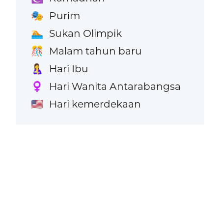
Purim
🎭
Sukan Olimpik
🏊
Malam tahun baru
🎊
Hari Ibu
🤱
Hari Wanita Antarabangsa
♀️
Hari kemerdekaan
🇺🇸