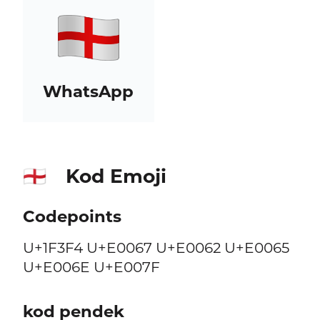
WhatsApp
Kod Emoji
🏴󠁧󠁢󠁥󠁮󠁧󠁿
Codepoints
U+1F3F4 U+E0067 U+E0062 U+E0065
U+E006E U+E007F
kod pendek