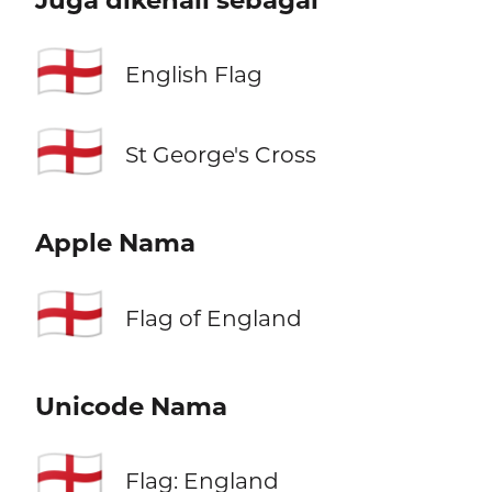
Juga dikenali sebagai
🏴󠁧󠁢󠁥󠁮󠁧󠁿
English Flag
🏴󠁧󠁢󠁥󠁮󠁧󠁿
St George's Cross
Apple Nama
🏴󠁧󠁢󠁥󠁮󠁧󠁿
Flag of England
Unicode Nama
🏴󠁧󠁢󠁥󠁮󠁧󠁿
Flag: England