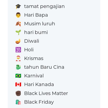
tamat pengajian
🎓
Hari Bapa
👨
Musim luruh
🍂
hari bumi
🌱
Diwali
🪔
Holi
🕉️
Krismas
🎅
tahun Baru Cina
🐉
Karnival
🇧🇷
Hari Kanada
🇨🇦
Black Lives Matter
✊🏿
Black Friday
🛍️