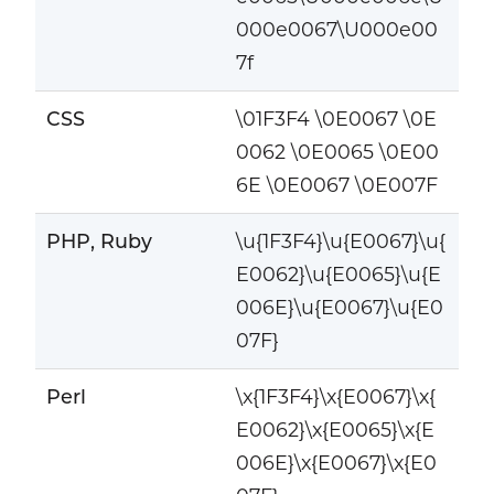
000e0067\U000e00
7f
CSS
\01F3F4 \0E0067 \0E
0062 \0E0065 \0E00
6E \0E0067 \0E007F
PHP, Ruby
\u{1F3F4}\u{E0067}\u{
E0062}\u{E0065}\u{E
006E}\u{E0067}\u{E0
07F}
Perl
\x{1F3F4}\x{E0067}\x{
E0062}\x{E0065}\x{E
006E}\x{E0067}\x{E0