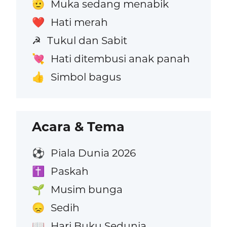
Muka sedang menabik
🫡
Hati merah
❤️
Tukul dan Sabit
☭
Hati ditembusi anak panah
💘
Simbol bagus
👍
Acara & Tema
Piala Dunia 2026
⚽
Paskah
✝️
Musim bunga
🌱
Sedih
😞
Hari Buku Sedunia
📖