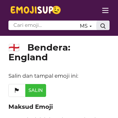
MS
Bendera:
🏴󠁧󠁢󠁥󠁮󠁧󠁿
England
Salin dan tampal emoji ini:
🏴󠁧󠁢󠁥󠁮󠁧󠁿
SALIN
Maksud Emoji