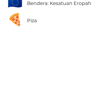
🇪🇺
Bendera: Kesatuan Eropah
🍕
Piza