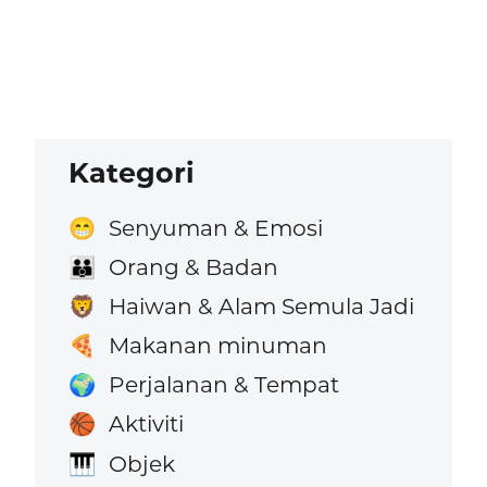
Kategori
Senyuman & Emosi
😁
Orang & Badan
👪
Haiwan & Alam Semula Jadi
🦁
Makanan minuman
🍕
Perjalanan & Tempat
🌍
Aktiviti
🏀
Objek
🎹