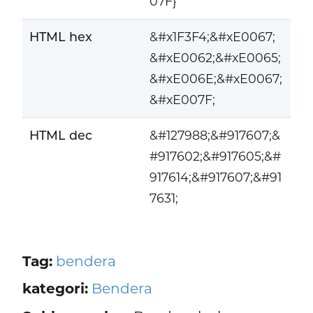
07F}
HTML hex
&#x1F3F4;&#xE0067;
&#xE0062;&#xE0065;
&#xE006E;&#xE0067;
&#xE007F;
HTML dec
&#127988;&#917607;&
#917602;&#917605;&#
917614;&#917607;&#91
7631;
Tag:
bendera
kategori:
Bendera