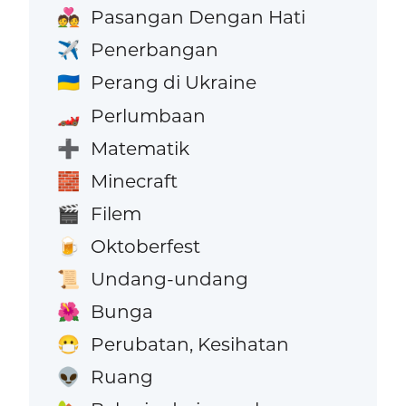
Pasangan Dengan Hati
💑
Penerbangan
✈️
Perang di Ukraine
🇺🇦
Perlumbaan
🏎️
Matematik
➕
Minecraft
🧱
Filem
🎬
Oktoberfest
🍺
Undang-undang
📜
Bunga
🌺
Perubatan, Kesihatan
😷
Ruang
👽