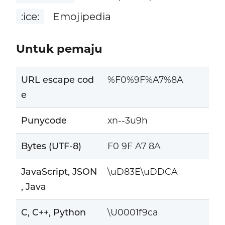
:ice:
Emojipedia
Untuk pemaju
URL escape cod
%F0%9F%A7%8A
e
Punycode
xn--3u9h
Bytes (UTF-8)
F0 9F A7 8A
JavaScript, JSON
\uD83E\uDDCA
, Java
C, C++, Python
\U0001f9ca