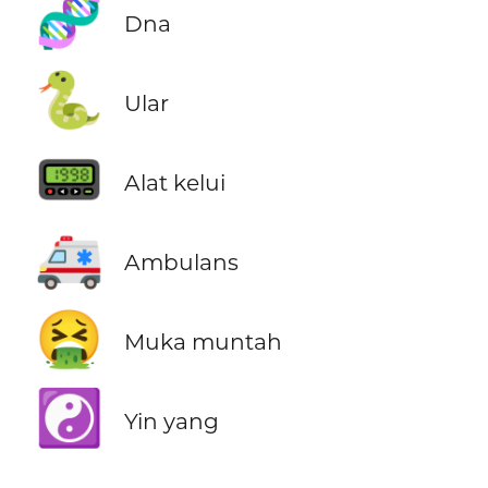
🧬
Dna
🐍
Ular
📟
Alat kelui
🚑
Ambulans
🤮
Muka muntah
☯️
Yin yang