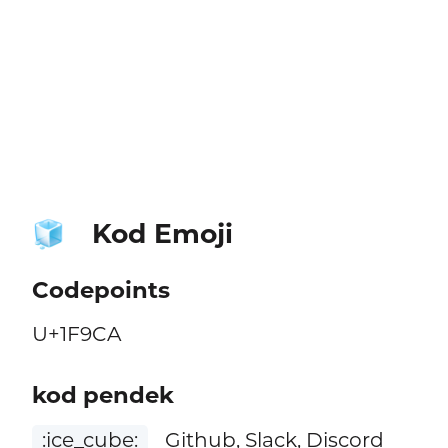
Kod Emoji
🧊
Codepoints
U+1F9CA
kod pendek
:ice_cube:
Github, Slack, Discord