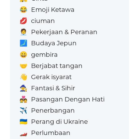
Emoji Ketawa
😂
ciuman
💋
Pekerjaan & Peranan
🧑‍💼
Budaya Jepun
🗾
gembira
😄
Berjabat tangan
🤝
Gerak isyarat
👋
Fantasi & Sihir
🧙
Pasangan Dengan Hati
💑
Penerbangan
✈️
Perang di Ukraine
🇺🇦
Perlumbaan
🏎️