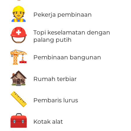
👷
Pekerja pembinaan
⛑️
Topi keselamatan dengan
palang putih
🏗️
Pembinaan bangunan
🏚️
Rumah terbiar
📏
Pembaris lurus
🧰
Kotak alat