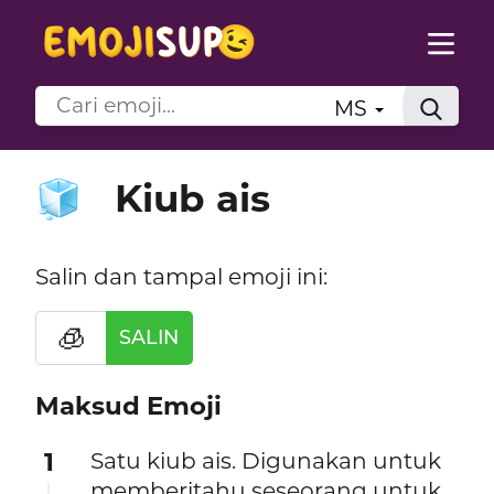
MS
Kiub ais
🧊
Salin dan tampal emoji ini:
🧊
SALIN
Maksud Emoji
1
Satu kiub ais. Digunakan untuk
memberitahu seseorang untuk