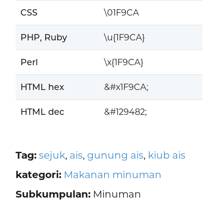
CSS
\01F9CA
PHP, Ruby
\u{1F9CA}
Perl
\x{1F9CA}
HTML hex
&#x1F9CA;
HTML dec
&#129482;
Tag:
sejuk
,
ais
,
gunung ais
,
kiub ais
kategori:
Makanan minuman
Subkumpulan:
Minuman