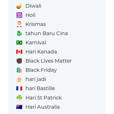
Diwali
🪔
Holi
🕉️
Krismas
🎅
tahun Baru Cina
🐉
Karnival
🇧🇷
Hari Kanada
🇨🇦
Black Lives Matter
✊🏿
Black Friday
🛍️
hari jadi
🎂
hari Bastille
🇫🇷
Hari St Patrick
☘️
Hari Australia
🇦🇺