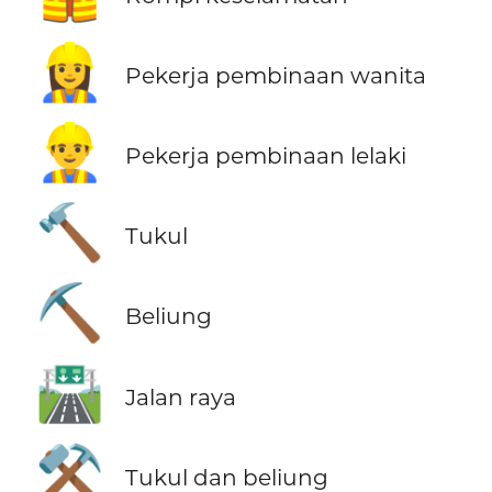
👷‍♀️
Pekerja pembinaan wanita
👷‍♂️
Pekerja pembinaan lelaki
🔨
Tukul
⛏️
Beliung
🛣️
Jalan raya
⚒️
Tukul dan beliung