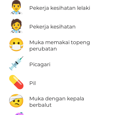
👨‍⚕️
Pekerja kesihatan lelaki
🧑‍⚕️
Pekerja kesihatan
😷
Muka memakai topeng
perubatan
💉
Picagari
💊
Pil
🤕
Muka dengan kepala
berbalut