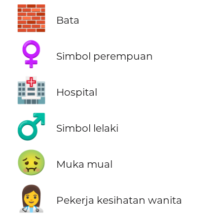
🧱
Bata
♀️
Simbol perempuan
🏥
Hospital
♂️
Simbol lelaki
🤢
Muka mual
👩‍⚕️
Pekerja kesihatan wanita