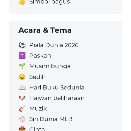
Simbol bagus
👍
Acara & Tema
Piala Dunia 2026
⚽
Paskah
✝️
Musim bunga
🌱
Sedih
😞
Hari Buku Sedunia
📖
Haiwan peliharaan
🐶
Muzik
🎸
Siri Dunia MLB
⚾
Cinta
👩‍❤️‍💋‍👨