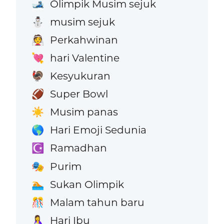
Olimpik Musim sejuk
🎿
musim sejuk
⛄
Perkahwinan
👰
hari Valentine
💘
Kesyukuran
🦃
Super Bowl
🏈
Musim panas
☀️
Hari Emoji Sedunia
🌎
Ramadhan
☪️
Purim
🎭
Sukan Olimpik
🏊
Malam tahun baru
🎊
Hari Ibu
🤱