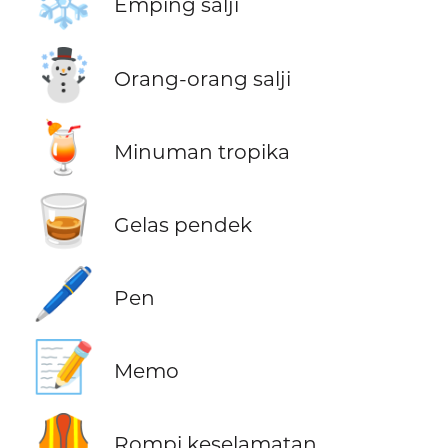
❄️
Emping salji
☃️
Orang-orang salji
🍹
Minuman tropika
🥃
Gelas pendek
🖊️
Pen
📝
Memo
🦺
Rompi keselamatan