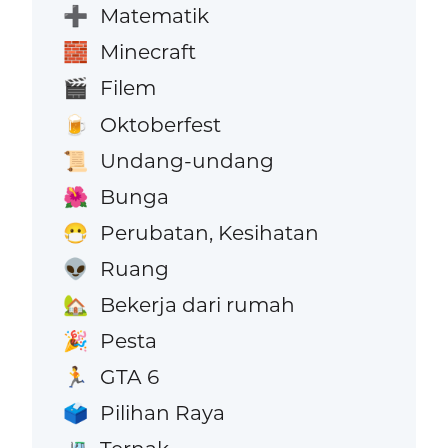
Matematik
➕
Minecraft
🧱
Filem
🎬
Oktoberfest
🍺
Undang-undang
📜
Bunga
🌺
Perubatan, Kesihatan
😷
Ruang
👽
Bekerja dari rumah
🏡
Pesta
🎉
GTA 6
🏃
Pilihan Raya
🗳️