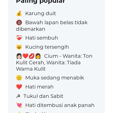
Paling popular
Karung duit
💰
Bawah lapan belas tidak
🔞
dibenarkan
Hati sembuh
❤️‍🩹
Kucing tersengih
😺
Cium - Wanita: Ton
👩🏻‍❤️‍💋‍👩
Kulit Cerah, Wanita: Tiada
Warna Kulit
Muka sedang menabik
🫡
Hati merah
❤️
Tukul dan Sabit
☭
Hati ditembusi anak panah
💘