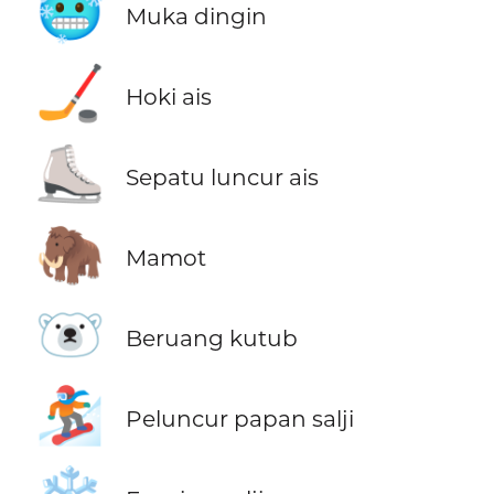
🥶
Muka dingin
🏒
Hoki ais
⛸️
Sepatu luncur ais
🦣
Mamot
🐻‍❄️
Beruang kutub
🏂
Peluncur papan salji