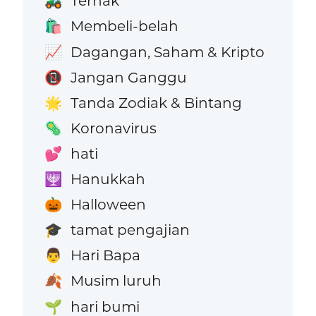
Ternak
🚜
Membeli-belah
🛍️
Dagangan, Saham & Kripto
📈
Jangan Ganggu
📵
Tanda Zodiak & Bintang
🌟
Koronavirus
🦠
hati
💕
Hanukkah
🕎
Halloween
🎃
tamat pengajian
🎓
Hari Bapa
👨
Musim luruh
🍂
hari bumi
🌱