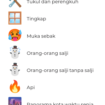
🛠️
Tukul dan perengkuh
🪟
Tingkap
🥵
Muka sebak
☃️
Orang-orang salji
⛄
Orang-orang salji tanpa salji
🔥
Api
🌆
Panorama kota waktu senja