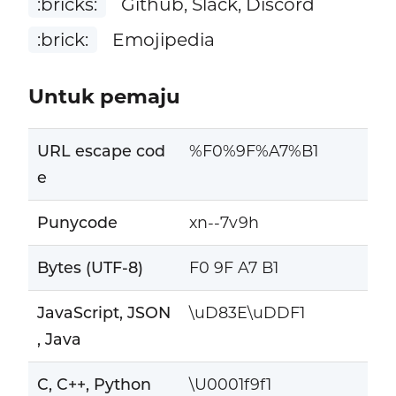
:bricks:
Github, Slack, Discord
:brick:
Emojipedia
Untuk pemaju
URL escape cod
%F0%9F%A7%B1
e
Punycode
xn--7v9h
Bytes (UTF-8)
F0 9F A7 B1
JavaScript, JSON
\uD83E\uDDF1
, Java
C, C++, Python
\U0001f9f1