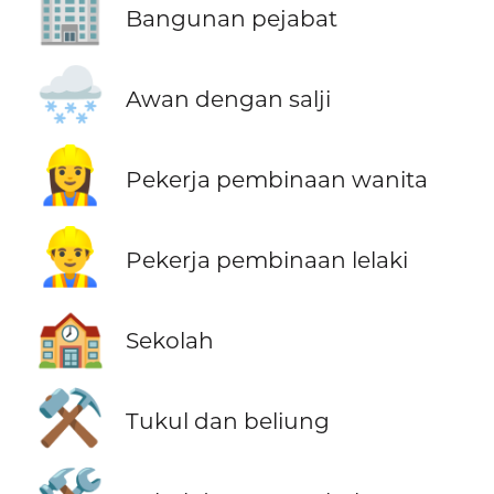
🏢
Bangunan pejabat
🌨️
Awan dengan salji
👷‍♀️
Pekerja pembinaan wanita
👷‍♂️
Pekerja pembinaan lelaki
🏫
Sekolah
⚒️
Tukul dan beliung