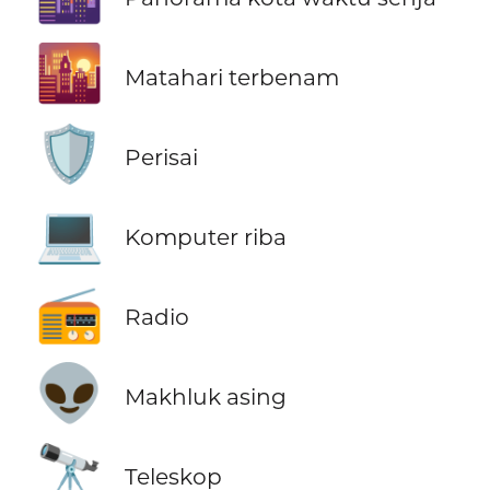
🌇
Matahari terbenam
🛡️
Perisai
💻
Komputer riba
📻
Radio
👽
Makhluk asing
🔭
Teleskop