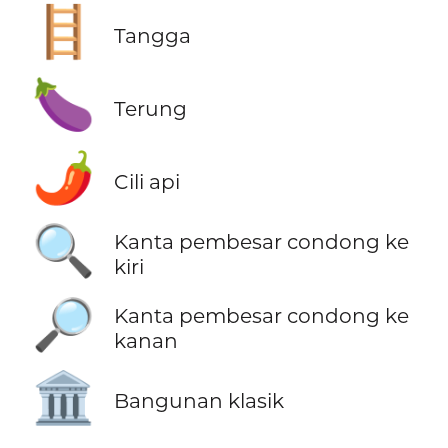
🪜
Tangga
🍆
Terung
🌶️
Cili api
🔍
Kanta pembesar condong ke
kiri
🔎
Kanta pembesar condong ke
kanan
🏛️
Bangunan klasik