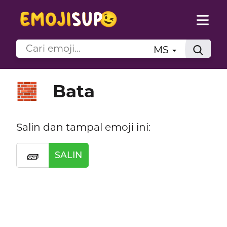
MS
Bata
🧱
Salin dan tampal emoji ini:
🧱
SALIN