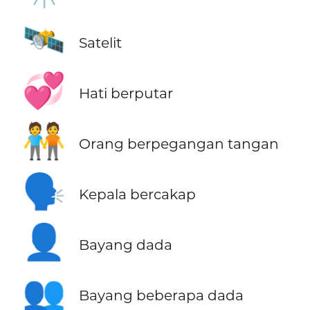
🛰️
Satelit
💞
Hati berputar
🧑‍🤝‍🧑
Orang berpegangan tangan
🗣️
Kepala bercakap
👤
Bayang dada
👥
Bayang beberapa dada