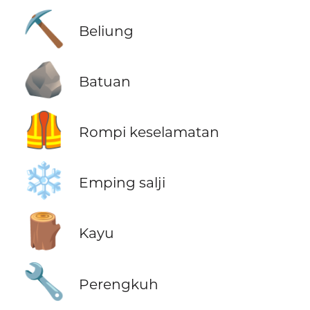
⛏️
Beliung
🪨
Batuan
🦺
Rompi keselamatan
❄️
Emping salji
🪵
Kayu
🔧
Perengkuh