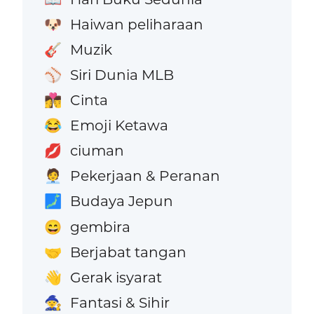
Haiwan peliharaan
🐶
Muzik
🎸
Siri Dunia MLB
⚾
Cinta
👩‍❤️‍💋‍👨
Emoji Ketawa
😂
ciuman
💋
Pekerjaan & Peranan
🧑‍💼
Budaya Jepun
🗾
gembira
😄
Berjabat tangan
🤝
Gerak isyarat
👋
Fantasi & Sihir
🧙