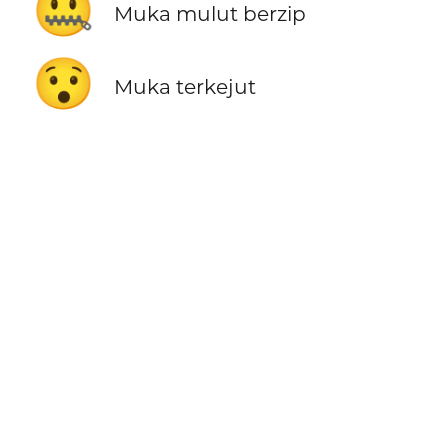
🤐
Muka mulut berzip
😯
Muka terkejut