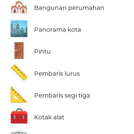
🏘️
Bangunan perumahan
🏙️
Panorama kota
🚪
Pintu
📏
Pembaris lurus
📐
Pembaris segi tiga
🧰
Kotak alat