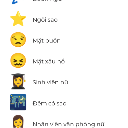
⭐
Ngôi sao
😒
Mặt buồn
😖
Mặt xấu hổ
👩‍🎓
Sinh viên nữ
🌃
Đêm có sao
👩‍💼
Nhân viên văn phòng nữ