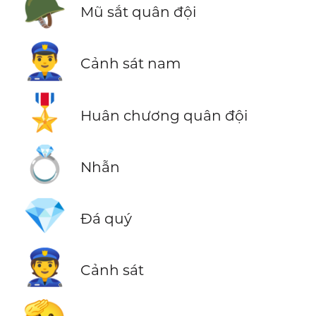
🪖
Mũ sắt quân đội
👮‍♂️
Cảnh sát nam
🎖️
Huân chương quân đội
💍
Nhẫn
💎
Đá quý
👮
Cảnh sát