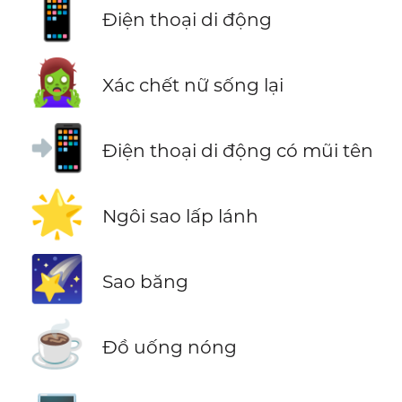
📱
Điện thoại di động
🧟‍♀️
Xác chết nữ sống lại
📲
Điện thoại di động có mũi tên
🌟
Ngôi sao lấp lánh
🌠
Sao băng
☕
Đồ uống nóng