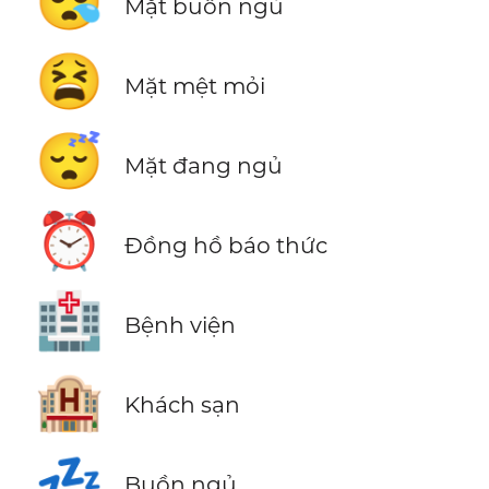
😪
Mặt buồn ngủ
😫
Mặt mệt mỏi
😴
Mặt đang ngủ
⏰
Đồng hồ báo thức
🏥
Bệnh viện
🏨
Khách sạn
💤
Buồn ngủ