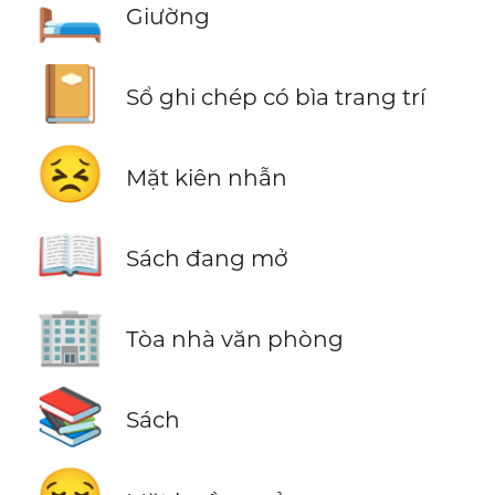
🛏️
Giường
📔
Sổ ghi chép có bìa trang trí
😣
Mặt kiên nhẫn
📖
Sách đang mở
🏢
Tòa nhà văn phòng
📚
Sách