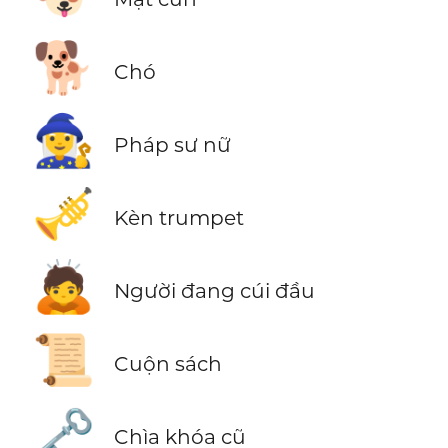
🐕
Chó
🧙‍♀️
Pháp sư nữ
🎺
Kèn trumpet
🙇
Người đang cúi đầu
📜
Cuộn sách
🗝️
Chìa khóa cũ