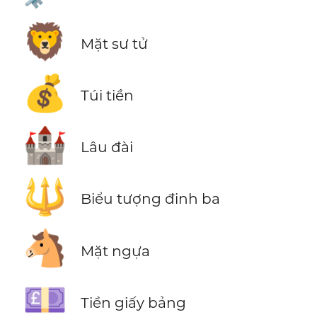
🦁
Mặt sư tử
💰
Túi tiền
🏰
Lâu đài
🔱
Biểu tượng đinh ba
🐴
Mặt ngựa
💷
Tiền giấy bảng