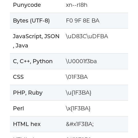
Punycode
xn--rl8h
Bytes (UTF-8)
F0 9F 8E BA
JavaScript, JSON
\uD83C\uDFBA
, Java
C, C++, Python
\U0001f3ba
CSS
\01F3BA
PHP, Ruby
\u{1F3BA}
Perl
\x{1F3BA}
HTML hex
&#x1F3BA;