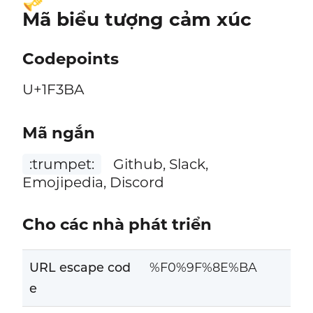
🎺
Mã biểu tượng cảm xúc
Codepoints
U+1F3BA
Mã ngắn
:trumpet:
Github, Slack,
Emojipedia, Discord
Cho các nhà phát triển
URL escape cod
%F0%9F%8E%BA
e