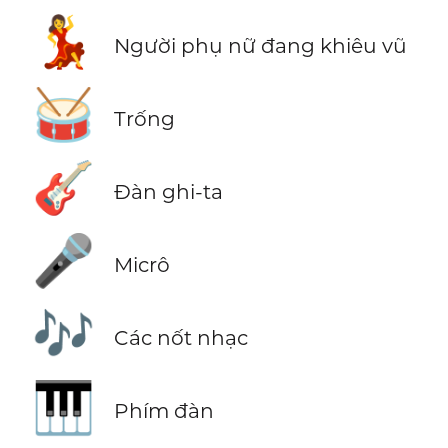
💃
Người phụ nữ đang khiêu vũ
🥁
Trống
🎸
Đàn ghi-ta
🎤
Micrô
🎶
Các nốt nhạc
🎹
Phím đàn