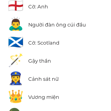
🏴󠁧󠁢󠁥󠁮󠁧󠁿
Cờ: Anh
🙇‍♂️
Người đàn ông cúi đầu
🏴󠁧󠁢󠁳󠁣󠁴󠁿
Cờ: Scotland
🪄
Gậy thần
👮‍♀️
Cảnh sát nữ
👑
Vương miện