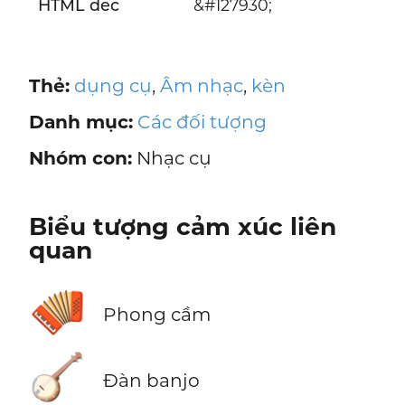
HTML dec
&#127930;
Thẻ:
dụng cụ
,
Âm nhạc
,
kèn
Danh mục:
Các đối tượng
Nhóm con:
Nhạc cụ
Biểu tượng cảm xúc liên
quan
🪗
Phong cầm
🪕
Đàn banjo