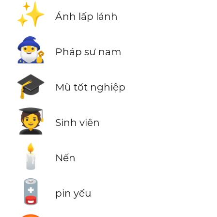
✨
Ánh lấp lánh
🧙‍♂️
Pháp sư nam
🎓
Mũ tốt nghiệp
🧑‍🎓
Sinh viên
🕯️
Nến
🪫
pin yếu