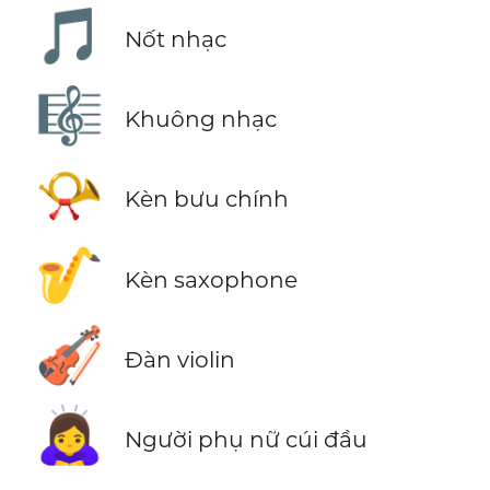
🎵
Nốt nhạc
🎼
Khuông nhạc
📯
Kèn bưu chính
🎷
Kèn saxophone
🎻
Đàn violin
🙇‍♀️
Người phụ nữ cúi đầu