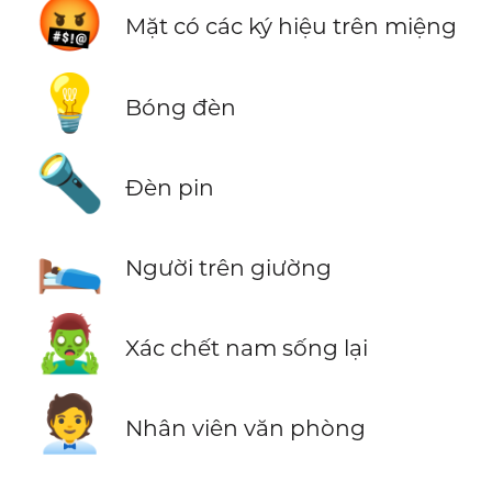
🤬
Mặt có các ký hiệu trên miệng
💡
Bóng đèn
🔦
Đèn pin
🛌
Người trên giường
🧟‍♂️
Xác chết nam sống lại
🧑‍💼
Nhân viên văn phòng