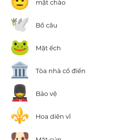
🫡
mặt chào
🕊️
Bồ câu
🐸
Mặt ếch
🏛️
Tòa nhà cổ điển
💂
Bảo vệ
⚜️
Hoa diên vĩ
🐶
Mặt cún