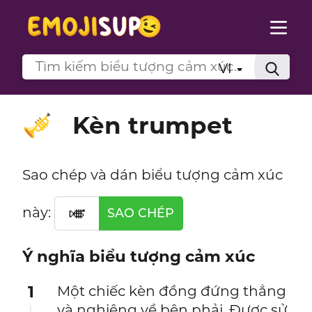
VI
Kèn trumpet
🎺
Sao chép và dán biểu tượng cảm xúc
🎺
này:
SAO CHÉP
Ý nghĩa biểu tượng cảm xúc
1
Một chiếc kèn đồng đứng thẳng
và nghiêng về bên phải. Được sử