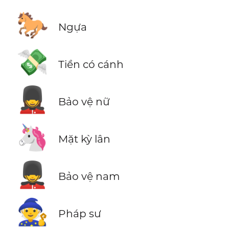
🐎
Ngựa
💸
Tiền có cánh
💂‍♀️
Bảo vệ nữ
🦄
Mặt kỳ lân
💂‍♂️
Bảo vệ nam
🧙
Pháp sư