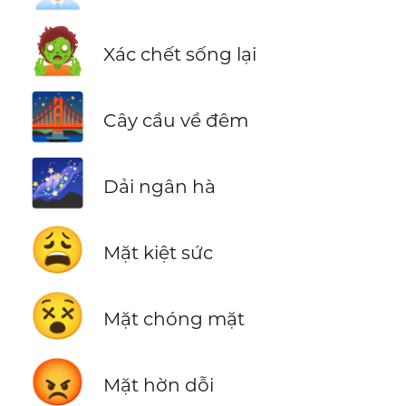
🧟
Xác chết sống lại
🌉
Cây cầu về đêm
🌌
Dải ngân hà
😩
Mặt kiệt sức
😵
Mặt chóng mặt
😡
Mặt hờn dỗi