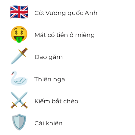
🇬🇧
Cờ: Vương quốc Anh
🤑
Mặt có tiền ở miệng
🗡️
Dao găm
🦢
Thiên nga
⚔️
Kiếm bắt chéo
🛡️
Cái khiên