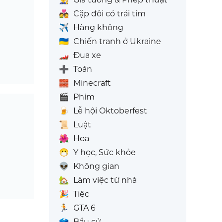
💑
Cặp đôi có trái tim
✈️
Hàng không
🇺🇦
Chiến tranh ở Ukraine
🏎️
Đua xe
➕
Toán
🧱
Minecraft
🎬
Phim
🍺
Lễ hội Oktoberfest
📜
Luật
🌺
Hoa
😷
Y học, Sức khỏe
👽
Không gian
🏡
Làm việc từ nhà
🎉
Tiệc
🏃
GTA 6
🗳️
Bầu cử