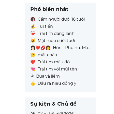
Phổ biến nhất
🔞
Cấm người dưới 18 tuổi
💰
Túi tiền
❤️‍🩹
Trái tim đang lành
😺
Mặt mèo cười tươi
👩🏻‍❤️‍💋‍👩
Hôn - Phụ nữ: Màu da sáng, Phụ nữ: Không Có Màu Da
🫡
mặt chào
❤️
Trái tim màu đỏ
💘
Trái tim với mũi tên
☭
Búa và liềm
👍
Dấu ra hiệu đồng ý
Sự kiện & Chủ đề
⚽
Cúp thế giới 2026