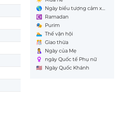
🌎
Ngày biểu tượng cảm xúc thế giới
☪️
Ramadan
🎭
Purim
🏊
Thế vận hội
🎊
Giao thừa
🤱
Ngày của Mẹ
♀️
ngày Quốc tế Phụ nữ
🇺🇸
Ngày Quốc Khánh