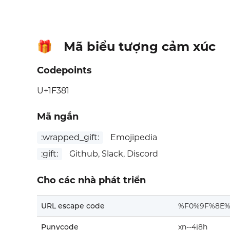
Mã biểu tượng cảm xúc
🎁
Codepoints
U+1F381
Mã ngắn
:wrapped_gift:
Emojipedia
:gift:
Github, Slack, Discord
Cho các nhà phát triển
URL escape code
%F0%9F%8E%
Punycode
xn--4j8h