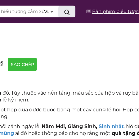
⌨️
Bàn phím biểu tượ
VI
🎁
SAO CHÉP
đỏ. Tùy thuộc vào nền tảng, màu sắc của hộp và ruy b
 lễ kỷ niệm.
ột hộp quà được buộc bằng một cây cung lễ hội. Hộp có
ảng.
ối cảnh ngày lễ:
Năm Mới, Giáng Sinh,
Sinh nhật
. Nó đ
 mừng
ai đó hoặc thông báo cho họ rằng một
quà tặng 