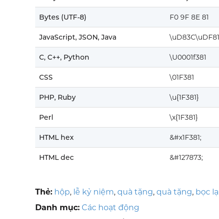
Bytes (UTF-8)
F0 9F 8E 81
JavaScript, JSON, Java
\uD83C\uDF8
C, C++, Python
\U0001f381
CSS
\01F381
PHP, Ruby
\u{1F381}
Perl
\x{1F381}
HTML hex
&#x1F381;
HTML dec
&#127873;
Thẻ:
hộp
,
lễ kỷ niệm
,
quà tặng
,
quà tặng
,
bọc lạ
Danh mục:
Các hoạt động