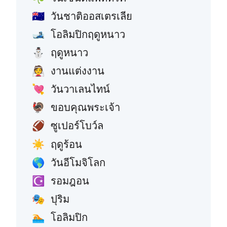
วันชาติออสเตรเลีย
🇦🇺
โอลิมปิกฤดูหนาว
🎿
ฤดูหนาว
⛄
งานแต่งงาน
👰
วันวาเลนไทน์
💘
ขอบคุณพระเจ้า
🦃
ซูเปอร์โบว์ล
🏈
ฤดูร้อน
☀️
วันอีโมจิโลก
🌎
รอมฎอน
☪️
ปุริม
🎭
โอลิมปิก
🏊