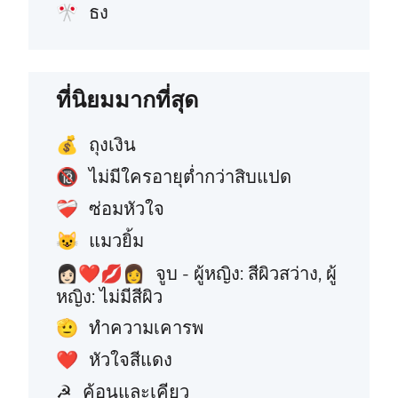
ธง
🎌
ที่นิยมมากที่สุด
ถุงเงิน
💰
ไม่มีใครอายุต่ำกว่าสิบแปด
🔞
ซ่อมหัวใจ
❤️‍🩹
แมวยิ้ม
😺
จูบ - ผู้หญิง: สีผิวสว่าง, ผู้
👩🏻‍❤️‍💋‍👩
หญิง: ไม่มีสีผิว
ทำความเคารพ
🫡
หัวใจสีแดง
❤️
ค้อนและเคียว
☭