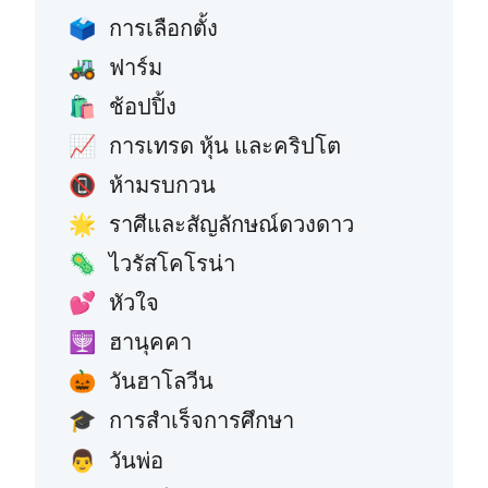
การเลือกตั้ง
🗳️
ฟาร์ม
🚜
ช้อปปิ้ง
🛍️
การเทรด หุ้น และคริปโต
📈
ห้ามรบกวน
📵
ราศีและสัญลักษณ์ดวงดาว
🌟
ไวรัสโคโรน่า
🦠
หัวใจ
💕
ฮานุคคา
🕎
วันฮาโลวีน
🎃
การสำเร็จการศึกษา
🎓
วันพ่อ
👨