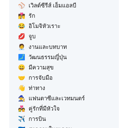
เวิลด์ซีรีส์ เอ็มแอลบี
⚾
รัก
👩‍❤️‍💋‍👨
อิโมจิหัวเราะ
😂
จูบ
💋
งานและบทบาท
🧑‍💼
วัฒนธรรมญี่ปุ่น
🗾
มีความสุข
😄
การจับมือ
🤝
ท่าทาง
👋
แฟนตาซีและเวทมนตร์
🧙
คู่รักที่มีหัวใจ
💑
การบิน
✈️