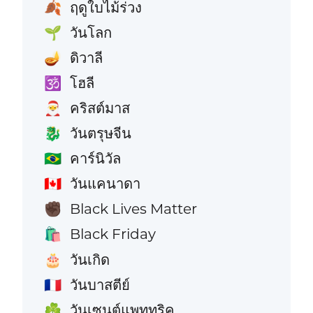
ฤดูใบไม้ร่วง
🍂
วันโลก
🌱
ดิวาลี
🪔
โฮลี
🕉️
คริสต์มาส
🎅
วันตรุษจีน
🐉
คาร์นิวัล
🇧🇷
วันแคนาดา
🇨🇦
Black Lives Matter
✊🏿
Black Friday
🛍️
วันเกิด
🎂
วันบาสตีย์
🇫🇷
วันเซนต์แพททริค
☘️