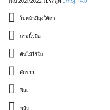
ในปี 2021/2022 โปรดดูที่
Emoji 14.0
🫩
ใบหน้ามีถุงใต้ตา
🫆
ลายนิ้วมือ
🪾
ต้นไม้ไร้ใบ
🫜
ผักราก
🪉
พิณ
🪏
พลั่ว