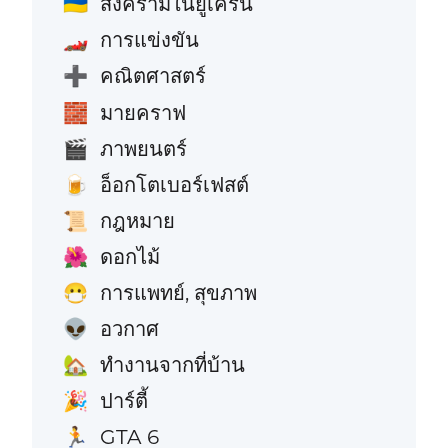
สงครามในยูเครน
🇺🇦
การแข่งขัน
🏎️
คณิตศาสตร์
➕
มายคราฟ
🧱
ภาพยนตร์
🎬
อ็อกโตเบอร์เฟสต์
🍺
กฎหมาย
📜
ดอกไม้
🌺
การแพทย์, สุขภาพ
😷
อวกาศ
👽
ทำงานจากที่บ้าน
🏡
ปาร์ตี้
🎉
GTA 6
🏃