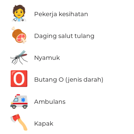
🧑‍⚕️
Pekerja kesihatan
🍖
Daging salut tulang
🦟
Nyamuk
🅾️
Butang O (jenis darah)
🚑
Ambulans
🪓
Kapak