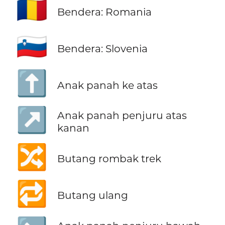
🇷🇴
Bendera: Romania
🇸🇮
Bendera: Slovenia
⬆️
Anak panah ke atas
↗️
Anak panah penjuru atas
kanan
🔀
Butang rombak trek
🔁
Butang ulang