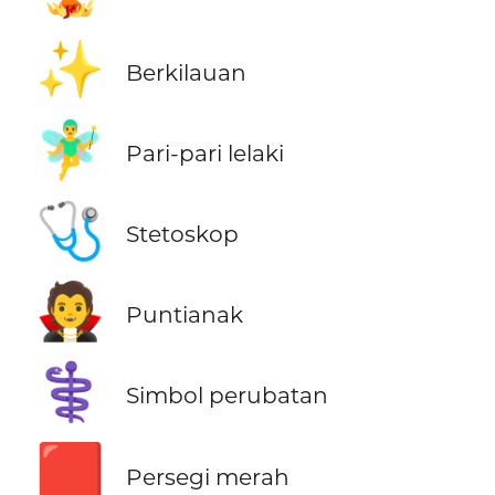
✨
Berkilauan
🧚‍♂️
Pari-pari lelaki
🩺
Stetoskop
🧛
Puntianak
⚕️
Simbol perubatan
🟥
Persegi merah