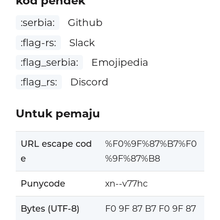
kod pendek
:serbia:
Github
:flag-rs:
Slack
:flag_serbia:
Emojipedia
:flag_rs:
Discord
Untuk pemaju
URL escape cod
%F0%9F%87%B7%F0
e
%9F%87%B8
Punycode
xn--v77hc
Bytes (UTF-8)
F0 9F 87 B7 F0 9F 87