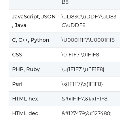
B8
JavaScript, JSON
\uD83C\uDDF7\uD83
, Java
C\uDDF8
C, C++, Python
\U0001f1f7\U0001f1f8
CSS
\01F1F7 \01F1F8
PHP, Ruby
\u{1F1F7}\u{1F1F8}
Perl
\x{1F1F7}\x{1F1F8}
HTML hex
&#x1F1F7;&#x1F1F8;
HTML dec
&#127479;&#127480;