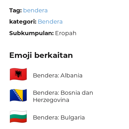
Tag:
bendera
kategori:
Bendera
Subkumpulan:
Eropah
Emoji berkaitan
🇦🇱
Bendera: Albania
🇧🇦
Bendera: Bosnia dan
Herzegovina
🇧🇬
Bendera: Bulgaria