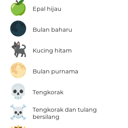
🍏
Epal hijau
🌑
Bulan baharu
🐈‍⬛
Kucing hitam
🌕
Bulan purnama
💀
Tengkorak
☠️
Tengkorak dan tulang
bersilang