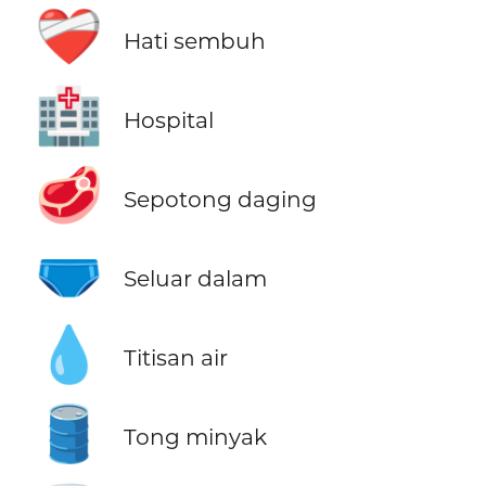
❤️‍🩹
Hati sembuh
🏥
Hospital
🥩
Sepotong daging
🩲
Seluar dalam
💧
Titisan air
🛢️
Tong minyak