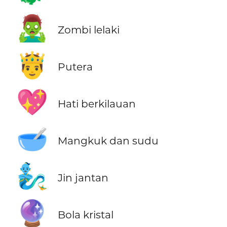
🧟‍♂️
Zombi lelaki
🤴
Putera
💖
Hati berkilauan
🥣
Mangkuk dan sudu
🧞‍♂️
Jin jantan
🔮
Bola kristal