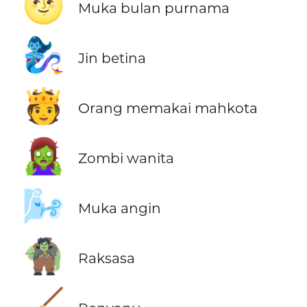
🌝
Muka bulan purnama
🧞‍♀️
Jin betina
🫅
Orang memakai mahkota
🧟‍♀️
Zombi wanita
🌬️
Muka angin
🧌
Raksasa
🧹