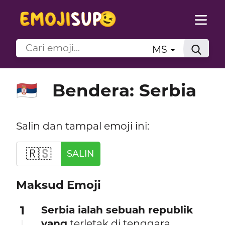
MS
Bendera: Serbia
🇷🇸
Salin dan tampal emoji ini:
🇷🇸
SALIN
Maksud Emoji
1
Serbia ialah sebuah republik
yang
terletak di tenggara