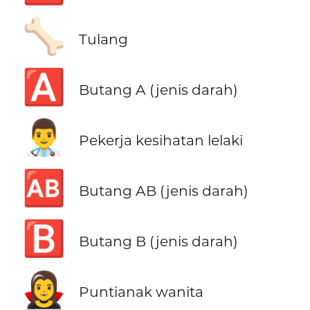
🦴
Tulang
🅰️
Butang A (jenis darah)
👨‍⚕️
Pekerja kesihatan lelaki
🆎
Butang AB (jenis darah)
🅱️
Butang B (jenis darah)
🧛‍♀️
Puntianak wanita