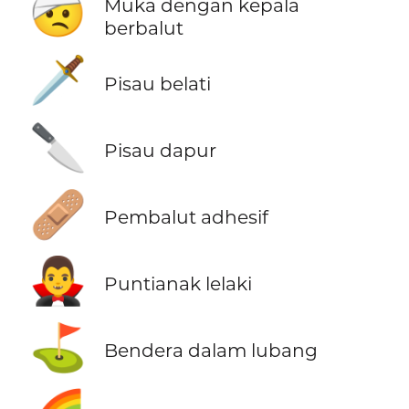
🤕
Muka dengan kepala
berbalut
🗡️
Pisau belati
🔪
Pisau dapur
🩹
Pembalut adhesif
🧛‍♂️
Puntianak lelaki
⛳
Bendera dalam lubang