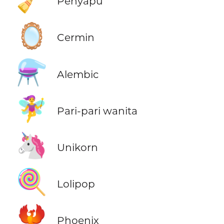
Penyapu
🪞
Cermin
⚗️
Alembic
🧚‍♀️
Pari-pari wanita
🦄
Unikorn
🍭
Lolipop
🐦‍🔥
Phoenix