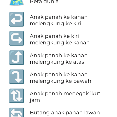
🗺️
Peta dunia
↩️
Anak panah ke kanan
melengkung ke kiri
↪️
Anak panah ke kiri
melengkung ke kanan
⤴️
Anak panah ke kanan
melengkung ke atas
⤵️
Anak panah ke kanan
melengkung ke bawah
🔃
Anak panah menegak ikut
jam
🔄
Butang anak panah lawan