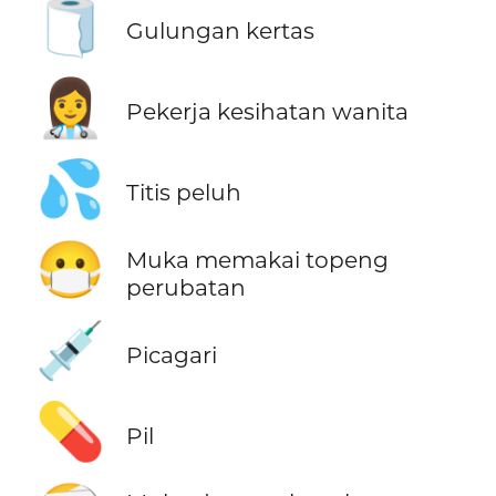
🧻
Gulungan kertas
👩‍⚕️
Pekerja kesihatan wanita
💦
Titis peluh
😷
Muka memakai topeng
perubatan
💉
Picagari
💊
Pil