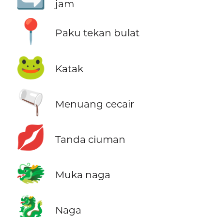
jam
📍
Paku tekan bulat
🐸
Katak
🫗
Menuang cecair
💋
Tanda ciuman
🐲
Muka naga
🐉
Naga