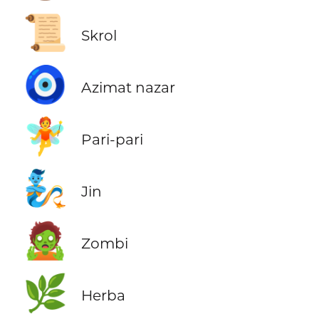
📜
Skrol
🧿
Azimat nazar
🧚
Pari-pari
🧞
Jin
🧟
Zombi
🌿
Herba