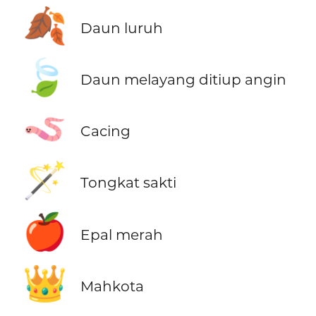
🍂
Daun luruh
🍃
Daun melayang ditiup angin
🪱
Cacing
🪄
Tongkat sakti
🍎
Epal merah
👑
Mahkota