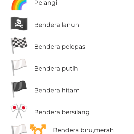
🌈
Pelangi
🏴‍☠️
Bendera lanun
🏁
Bendera pelepas
🏳️
Bendera putih
🏴
Bendera hitam
🎌
Bendera bersilang
🏳️‍⚧️
Bendera biru,merah