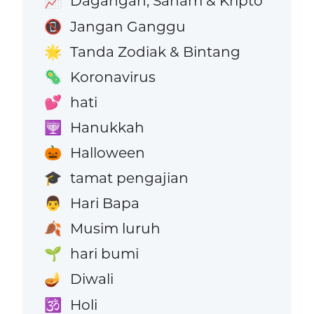
Dagangan, Saham & Kripto
📈
Jangan Ganggu
📵
Tanda Zodiak & Bintang
🌟
Koronavirus
🦠
hati
💕
Hanukkah
🕎
Halloween
🎃
tamat pengajian
🎓
Hari Bapa
👨
Musim luruh
🍂
hari bumi
🌱
Diwali
🪔
Holi
🕉️