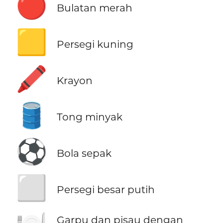
🔴
Bulatan merah
🟨
Persegi kuning
🖍️
Krayon
🛢️
Tong minyak
⚽
Bola sepak
⬜
Persegi besar putih
Garpu dan pisau dengan