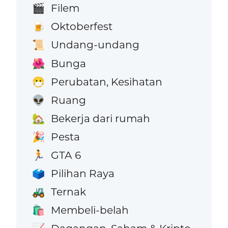
Filem
🎬
Oktoberfest
🍺
Undang-undang
📜
Bunga
🌺
Perubatan, Kesihatan
😷
Ruang
👽
Bekerja dari rumah
🏡
Pesta
🎉
GTA 6
🏃
Pilihan Raya
🗳️
Ternak
🚜
Membeli-belah
🛍️