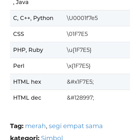
, Java
C, C++, Python
\U0001f7e5
CSS
\01F7E5
PHP, Ruby
\u{1F7E5}
Perl
\x{1F7E5}
HTML hex
&#x1F7E5;
HTML dec
&#128997;
Tag:
merah
,
segi empat sama
kategori:
Simbol