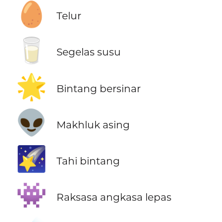
🥚
Telur
🥛
Segelas susu
🌟
Bintang bersinar
👽
Makhluk asing
🌠
Tahi bintang
👾
Raksasa angkasa lepas