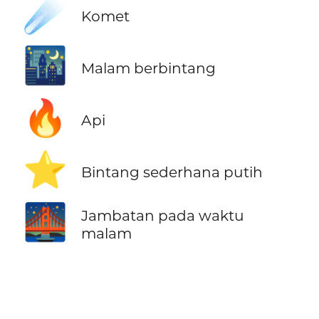
☄️
Komet
🌃
Malam berbintang
🔥
Api
⭐
Bintang sederhana putih
🌉
Jambatan pada waktu
malam