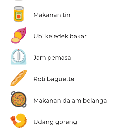
🥫
Makanan tin
🍠
Ubi keledek bakar
⏲️
Jam pemasa
🥖
Roti baguette
🥘
Makanan dalam belanga
🍤
Udang goreng