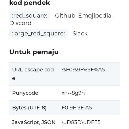
kod pendek
:red_square:
Github, Emojipedia,
Discord
:large_red_square:
Slack
Untuk pemaju
URL escape cod
%F0%9F%9F%A5
e
Punycode
xn--8g9h
Bytes (UTF-8)
F0 9F 9F A5
JavaScript, JSON
\uD83D\uDFE5