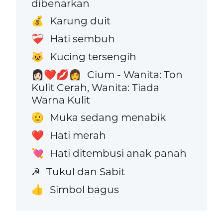
dibenarkan
Karung duit
💰
Hati sembuh
❤️‍🩹
Kucing tersengih
😺
Cium - Wanita: Ton
👩🏻‍❤️‍💋‍👩
Kulit Cerah, Wanita: Tiada
Warna Kulit
Muka sedang menabik
🫡
Hati merah
❤️
Hati ditembusi anak panah
💘
Tukul dan Sabit
☭
Simbol bagus
👍