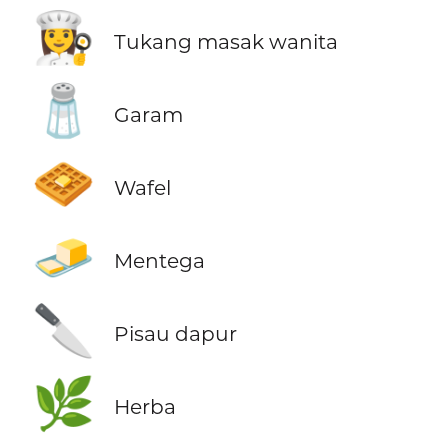
👩‍🍳
Tukang masak wanita
🧂
Garam
🧇
Wafel
🧈
Mentega
🔪
Pisau dapur
🌿
Herba