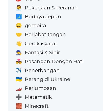
Pekerjaan & Peranan
🧑‍💼
Budaya Jepun
🗾
gembira
😄
Berjabat tangan
🤝
Gerak isyarat
👋
Fantasi & Sihir
🧙
Pasangan Dengan Hati
💑
Penerbangan
✈️
Perang di Ukraine
🇺🇦
Perlumbaan
🏎️
Matematik
➕
Minecraft
🧱