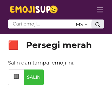
MS
Persegi merah
🟥
Salin dan tampal emoji ini:
🟥
SALIN