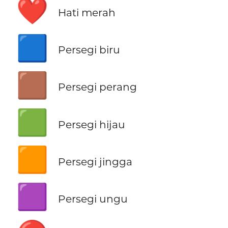
❤️
Hati merah
🟦
Persegi biru
🟫
Persegi perang
🟩
Persegi hijau
🟧
Persegi jingga
🟪
Persegi ungu