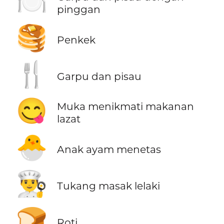
🍽️
pinggan
🥞
Penkek
🍴
Garpu dan pisau
😋
Muka menikmati makanan
lazat
🐣
Anak ayam menetas
👨‍🍳
Tukang masak lelaki
🍞
Roti