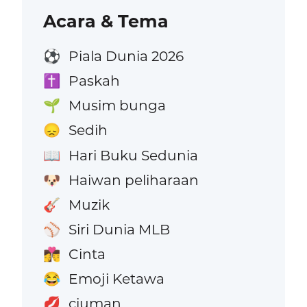
Acara & Tema
Piala Dunia 2026
⚽
Paskah
✝️
Musim bunga
🌱
Sedih
😞
Hari Buku Sedunia
📖
Haiwan peliharaan
🐶
Muzik
🎸
Siri Dunia MLB
⚾
Cinta
👩‍❤️‍💋‍👨
Emoji Ketawa
😂
ciuman
💋