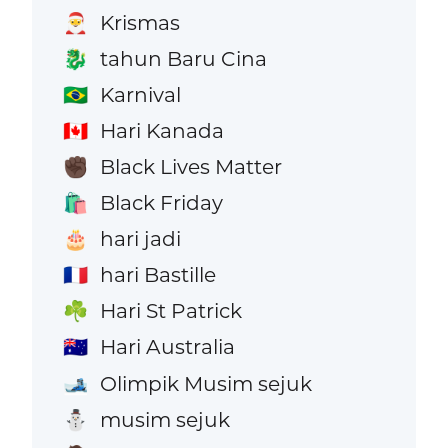
Krismas
🎅
tahun Baru Cina
🐉
Karnival
🇧🇷
Hari Kanada
🇨🇦
Black Lives Matter
✊🏿
Black Friday
🛍️
hari jadi
🎂
hari Bastille
🇫🇷
Hari St Patrick
☘️
Hari Australia
🇦🇺
Olimpik Musim sejuk
🎿
musim sejuk
⛄