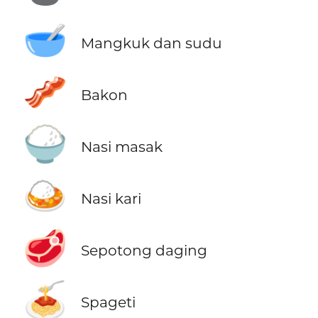
🥣
Mangkuk dan sudu
🥓
Bakon
🍚
Nasi masak
🍛
Nasi kari
🥩
Sepotong daging
🍝
Spageti