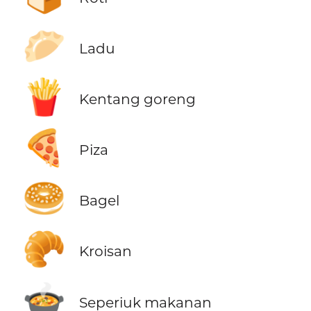
🥟
Ladu
🍟
Kentang goreng
🍕
Piza
🥯
Bagel
🥐
Kroisan
🍲
Seperiuk makanan