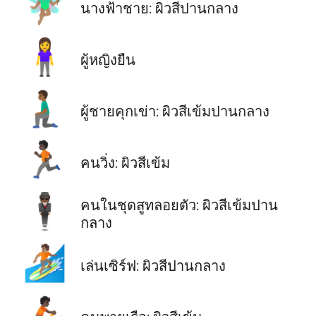
🧚🏽‍♂️
นางฟ้าชาย: ผิวสีปานกลาง
🧍‍♀️
ผู้หญิงยืน
🧎🏾‍♂️
ผู้ชายคุกเข่า: ผิวสีเข้มปานกลาง
🏃🏿
คนวิ่ง: ผิวสีเข้ม
🕴🏾
คนในชุดสูทลอยตัว: ผิวสีเข้มปาน
กลาง
🏄🏽
เล่นเซิร์ฟ: ผิวสีปานกลาง
🚣🏿