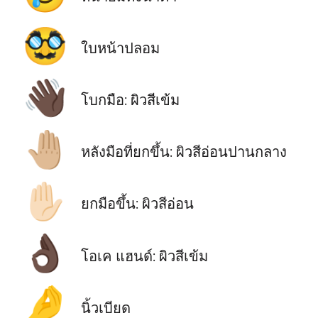
🥸
ใบหน้าปลอม
👋🏿
โบกมือ: ผิวสีเข้ม
🤚🏼
หลังมือที่ยกขึ้น: ผิวสีอ่อนปานกลาง
✋🏻
ยกมือขึ้น: ผิวสีอ่อน
👌🏿
โอเค แฮนด์: ผิวสีเข้ม
🤌
นิ้วเบียด