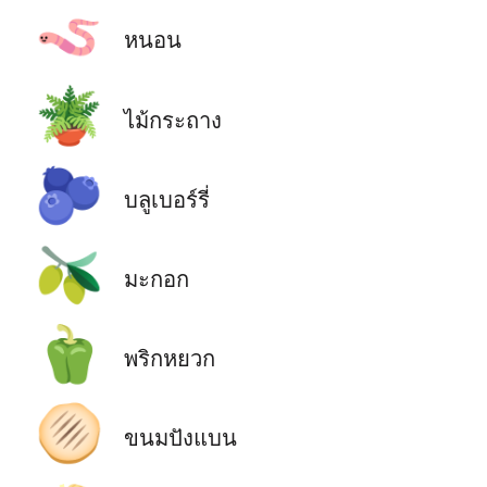
🪱
หนอน
🪴
ไม้กระถาง
🫐
บลูเบอร์รี่
🫒
มะกอก
🫑
พริกหยวก
🫓
ขนมปังแบน