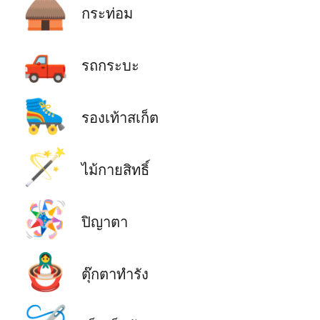
🛖
กระท่อม
🛻
รถกระบะ
🛼
รองเท้าสเก็ต
🪄
ไม้กายสิทธิ์
🪅
ปิญาตา
🪆
ตุ๊กตาทำรัง