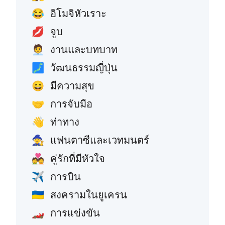
อิโมจิหัวเราะ
😂
จูบ
💋
งานและบทบาท
🧑‍💼
วัฒนธรรมญี่ปุ่น
🗾
มีความสุข
😄
การจับมือ
🤝
ท่าทาง
👋
แฟนตาซีและเวทมนตร์
🧙
คู่รักที่มีหัวใจ
💑
การบิน
✈️
สงครามในยูเครน
🇺🇦
การแข่งขัน
🏎️