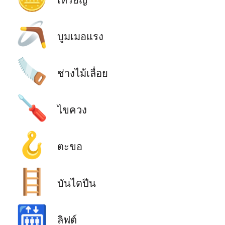
🪃
บูมเมอแรง
🪚
ช่างไม้เลื่อย
🪛
ไขควง
🪝
ตะขอ
🪜
บันไดปีน
🛗
ลิฟต์