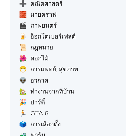
คณิตศาสตร์
➕
มายคราฟ
🧱
ภาพยนตร์
🎬
อ็อกโตเบอร์เฟสต์
🍺
กฎหมาย
📜
ดอกไม้
🌺
การแพทย์, สุขภาพ
😷
อวกาศ
👽
ทำงานจากที่บ้าน
🏡
ปาร์ตี้
🎉
GTA 6
🏃
การเลือกตั้ง
🗳️
ฟาร์ม
🚜