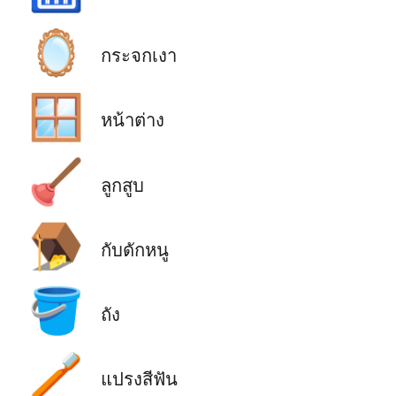
🪞
กระจกเงา
🪟
หน้าต่าง
🪠
ลูกสูบ
🪤
กับดักหนู
🪣
ถัง
🪥
แปรงสีฟัน