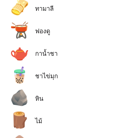
🫔
ทามาลี
🫕
ฟองดู
🫖
กาน้ำชา
🧋
ชาไข่มุก
🪨
หิน
🪵
ไม้