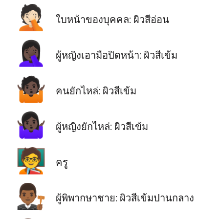
🤦🏻
ใบหน้าของบุคคล: ผิวสีอ่อน
🤦🏿‍♀️
ผู้หญิงเอามือปิดหน้า: ผิวสีเข้ม
🤷🏿
คนยักไหล่: ผิวสีเข้ม
🤷🏿‍♀️
ผู้หญิงยักไหล่: ผิวสีเข้ม
🧑‍🏫
ครู
👨🏾‍⚖️
ผู้พิพากษาชาย: ผิวสีเข้มปานกลาง