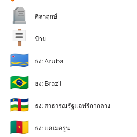
🪦
ศิลาฤกษ์
🪧
ป้าย
🇦🇼
ธง: Aruba
🇧🇷
ธง: Brazil
🇨🇫
ธง: สาธารณรัฐแอฟริกากลาง
🇨🇲
ธง: แคเมอรูน