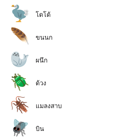
🦤
โดโด้
🪶
ขนนก
🦭
ผนึก
🪲
ด้วง
🪳
แมลงสาบ
🪰
บิน