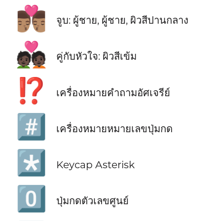
👨🏽‍❤️‍💋‍👨🏽
จูบ: ผู้ชาย, ผู้ชาย, ผิวสีปานกลาง
💑🏿
คู่กับหัวใจ: ผิวสีเข้ม
⁉️
เครื่องหมายคำถามอัศเจรีย์
#️⃣
เครื่องหมายหมายเลขปุ่มกด
*️⃣
Keycap Asterisk
0️⃣
ปุ่มกดตัวเลขศูนย์