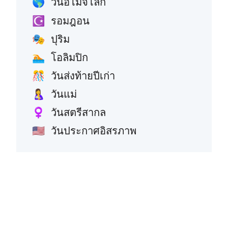
วันอีโมจิโลก
🌎
รอมฎอน
☪️
ปุริม
🎭
โอลิมปิก
🏊
วันส่งท้ายปีเก่า
🎊
วันแม่
🤱
วันสตรีสากล
♀️
วันประกาศอิสรภาพ
🇺🇸