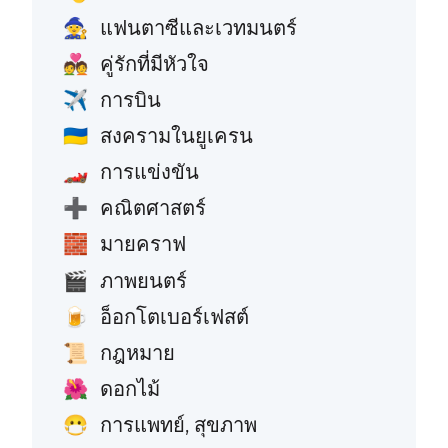
แฟนตาซีและเวทมนตร์
🧙
คู่รักที่มีหัวใจ
💑
การบิน
✈️
สงครามในยูเครน
🇺🇦
การแข่งขัน
🏎️
คณิตศาสตร์
➕
มายคราฟ
🧱
ภาพยนตร์
🎬
อ็อกโตเบอร์เฟสต์
🍺
กฎหมาย
📜
ดอกไม้
🌺
การแพทย์, สุขภาพ
😷