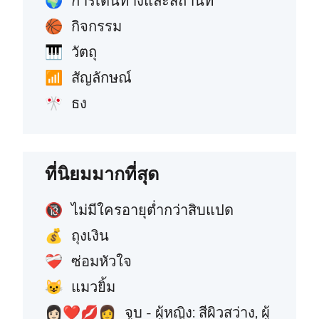
การเดินทางและสถานที่
🌍
กิจกรรม
🏀
วัตถุ
🎹
สัญลักษณ์
📶
ธง
🎌
ที่นิยมมากที่สุด
ไม่มีใครอายุต่ำกว่าสิบแปด
🔞
ถุงเงิน
💰
ซ่อมหัวใจ
❤️‍🩹
แมวยิ้ม
😺
จูบ - ผู้หญิง: สีผิวสว่าง, ผู้
👩🏻‍❤️‍💋‍👩