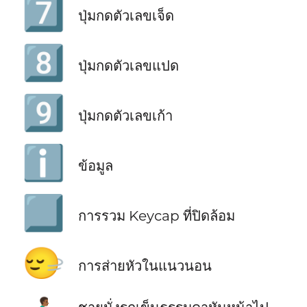
7️⃣
ปุ่มกดตัวเลขเจ็ด
8️⃣
ปุ่มกดตัวเลขแปด
9️⃣
ปุ่มกดตัวเลขเก้า
ℹ️
ข้อมูล
⃣
การรวม Keycap ที่ปิดล้อม
🙂‍↔️
การส่ายหัวในแนวนอน