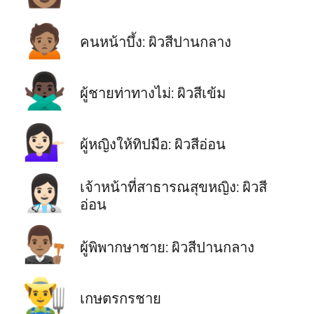
🙍🏽
คนหน้าบึ้ง: ผิวสีปานกลาง
🙅🏿‍♂️
ผู้ชายท่าทางไม่: ผิวสีเข้ม
💁🏻‍♀️
ผู้หญิงให้ทิปมือ: ผิวสีอ่อน
👩🏻‍⚕️
เจ้าหน้าที่สาธารณสุขหญิง: ผิวสี
อ่อน
👨🏽‍⚖️
ผู้พิพากษาชาย: ผิวสีปานกลาง
👨‍🌾
เกษตรกรชาย