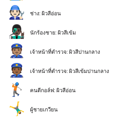
🧑🏻‍🔧
ช่าง: ผิวสีอ่อน
👨🏿‍🎤
นักร้องชาย: ผิวสีเข้ม
👮🏽
เจ้าหน้าที่ตำรวจ: ผิวสีปานกลาง
👮🏾
เจ้าหน้าที่ตำรวจ: ผิวสีเข้มปานกลาง
🏌🏻
คนตีกอล์ฟ: ผิวสีอ่อน
🤸‍♂️
ผู้ชายเกวียน