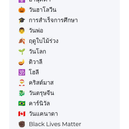
วันฮาโลวีน
🎃
การสำเร็จการศึกษา
🎓
วันพ่อ
👨
ฤดูใบไม้ร่วง
🍂
วันโลก
🌱
ดิวาลี
🪔
โฮลี
🕉️
คริสต์มาส
🎅
วันตรุษจีน
🐉
คาร์นิวัล
🇧🇷
วันแคนาดา
🇨🇦
Black Lives Matter
✊🏿