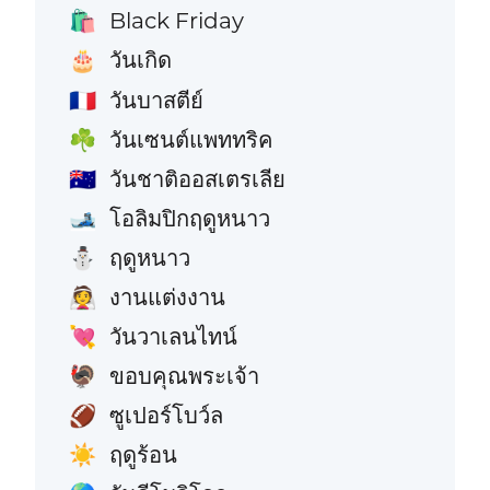
Black Friday
🛍️
วันเกิด
🎂
วันบาสตีย์
🇫🇷
วันเซนต์แพททริค
☘️
วันชาติออสเตรเลีย
🇦🇺
โอลิมปิกฤดูหนาว
🎿
ฤดูหนาว
⛄
งานแต่งงาน
👰
วันวาเลนไทน์
💘
ขอบคุณพระเจ้า
🦃
ซูเปอร์โบว์ล
🏈
ฤดูร้อน
☀️