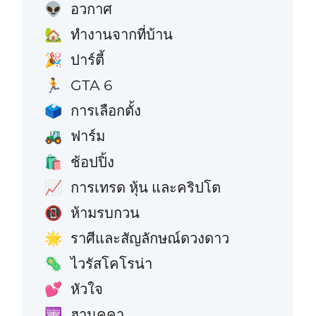
อวกาศ
👽
ทำงานจากที่บ้าน
🏡
ปาร์ตี้
🎉
GTA 6
🏃
การเลือกตั้ง
🗳️
ฟาร์ม
🚜
ช้อปปิ้ง
🛍️
การเทรด หุ้น และคริปโต
📈
ห้ามรบกวน
📵
ราศีและสัญลักษณ์ดวงดาว
🌟
ไวรัสโคโรน่า
🦠
หัวใจ
💕
ฮานุคคา
🕎