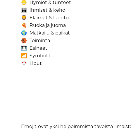
😁
Hymiöt & tunteet
👪
Ihmiset & keho
🦁
Eläimet & luonto
🍕
Ruoka ja juoma
🌍
Matkailu & paikat
🏀
Toiminta
🎹
Esineet
📶
Symbolit
🎌
Liput
Emojit ovat yksi helpoimmista tavoista ilmaist