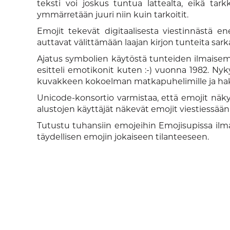
teksti voi joskus tuntua lattealta, eikä tark
ymmärretään juuri niin kuin tarkoitit.
Emojit tekevät digitaalisesta viestinnästä e
auttavat välittämään laajan kirjon tunteita sar
Ajatus symbolien käytöstä tunteiden ilmaisemis
esitteli emotikonit kuten :-) vuonna 1982. Ny
kuvakkeen kokoelman matkapuhelimille ja hakul
Unicode-konsortio varmistaa, että emojit näky
alustojen käyttäjät näkevät emojit viestiessään
Tutustu tuhansiin emojeihin Emojisupissa ilmai
täydellisen emojin jokaiseen tilanteeseen.