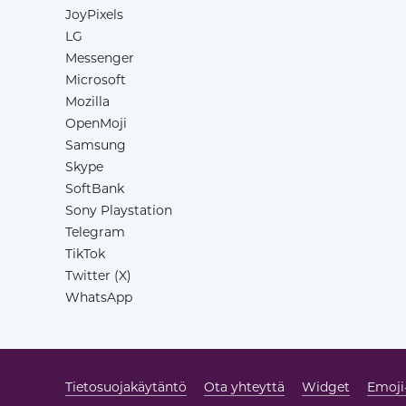
JoyPixels
LG
Messenger
Microsoft
Mozilla
OpenMoji
Samsung
Skype
SoftBank
Sony Playstation
Telegram
TikTok
Twitter (X)
WhatsApp
Tietosuojakäytäntö
Ota yhteyttä
Widget
Emoji