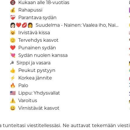
🔞
Kukaan alle 18-vuotias
💰
Rahapussi
❤️‍🩹
Parantava sydän
👩🏻‍❤️‍💋‍👩
Suudelma - Nainen: Vaalea iho, Nainen: Ei Ihonväriä
😺
Irvistävä kissa
🫡
Tervehdys kasvot
❤️
Punainen sydän
💘
Sydän nuolen kanssa
☭
Sirppi ja vasara
👩
👍
Peukut pystyyn
⚡
Korkea jännite
🔥
Palo
🇺🇸
Lippu: Yhdysvallat
⚠️
Varoitus
😀
Virnistävät kasvot
a tunteitasi viestitellessäsi. Ne auttavat tekemään vi