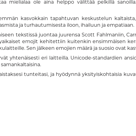
kaa mielialaa ole aina helppo välittää pelkillä sanoill
nemmän kasvokkain tapahtuvan keskustelun kaltaista, jo
kasmista ja turhautumisesta iloon, ihailuun ja empatiaan.
een tekstissä juontaa juurensa Scott Fahlmaniin, Carneg
kyaikaiset emojit kehitettiin kuitenkin ensimmäisen k
aitteille. Sen jälkeen emojien määrä ja suosio ovat kas
vät yhtenäisesti eri laitteilla. Unicode-standardien an
 samankaltaisina.
staksesi tunteitasi, ja hyödynnä yksityiskohtaisia kuv