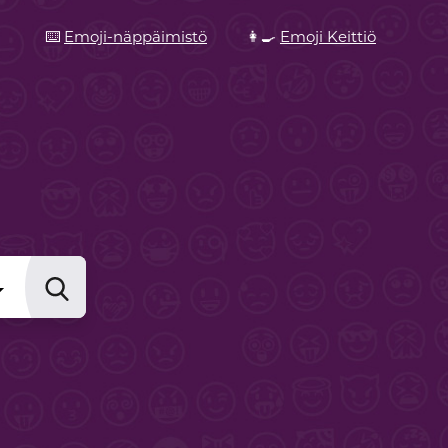
⌨️
Emoji-näppäimistö
👩‍🍳
Emoji Keittiö