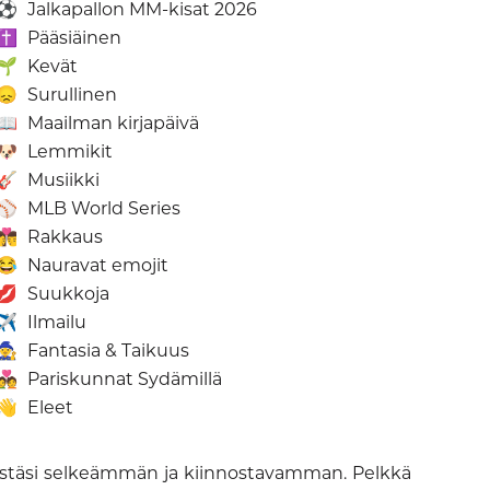
⚽
Jalkapallon MM-kisat 2026
✝️
Pääsiäinen
🌱
Kevät
😞
Surullinen
📖
Maailman kirjapäivä
🐶
Lemmikit
🎸
Musiikki
⚾
MLB World Series
‍❤️‍💋‍👨
Rakkaus
😂
Nauravat emojit
💋
Suukkoja
✈️
Ilmailu
🧙
Fantasia & Taikuus
💑
Pariskunnat Sydämillä
👋
Eleet
estistäsi selkeämmän ja kiinnostavamman. Pelkkä