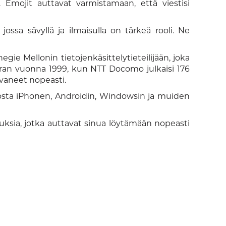
a. Emojit auttavat varmistamaan, että viestisi
ssa sävyllä ja ilmaisulla on tärkeä rooli. Ne
ie Mellonin tietojenkäsittelytieteilijään, joka
erran vuonna 1999, kun NTT Docomo julkaisi 176
vaneet nopeasti.
siosta iPhonen, Androidin, Windowsin ja muiden
auksia, jotka auttavat sinua löytämään nopeasti