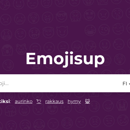
Emojisup
FI
iksi
:
aurinko
💘
rakkaus
hymy
😺