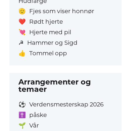
Hudfarge
Fjes som viser honnør
🫡
Rødt hjerte
❤️
Hjerte med pil
💘
Hammer og Sigd
☭
Tommel opp
👍
Arrangementer og
temaer
Verdensmesterskap 2026
⚽
påske
✝️
Vår
🌱