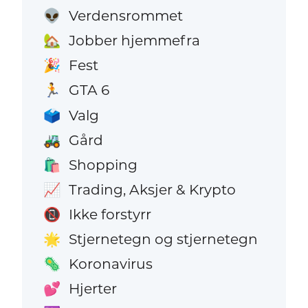
Verdensrommet
👽
Jobber hjemmefra
🏡
Fest
🎉
GTA 6
🏃
Valg
🗳️
Gård
🚜
Shopping
🛍️
Trading, Aksjer & Krypto
📈
Ikke forstyrr
📵
Stjernetegn og stjernetegn
🌟
Koronavirus
🦠
Hjerter
💕