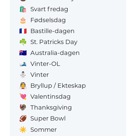
Svart fredag
🛍️
Fødselsdag
🎂
Bastille-dagen
🇫🇷
St. Patricks Day
☘️
Australia-dagen
🇦🇺
Vinter-OL
🎿
Vinter
⛄
Bryllup / Ekteskap
👰
Valentinsdag
💘
Thanksgiving
🦃
Super Bowl
🏈
Sommer
☀️