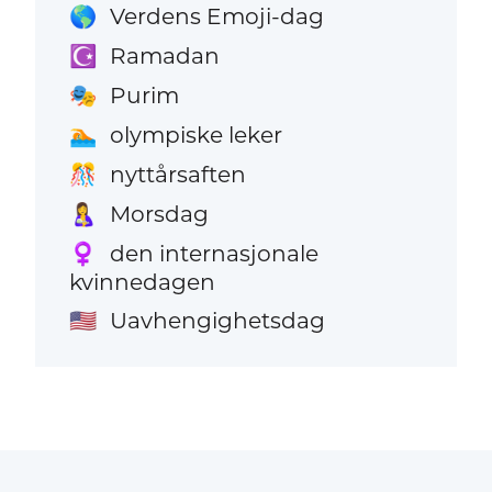
Verdens Emoji-dag
🌎
Ramadan
☪️
Purim
🎭
olympiske leker
🏊
nyttårsaften
🎊
Morsdag
🤱
den internasjonale
♀️
kvinnedagen
Uavhengighetsdag
🇺🇸