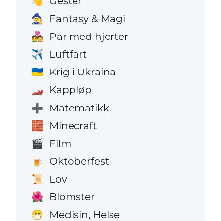
Gester
👋
Fantasy & Magi
🧙
Par med hjerter
💑
Luftfart
✈️
Krig i Ukraina
🇺🇦
Kappløp
🏎️
Matematikk
➕
Minecraft
🧱
Film
🎬
Oktoberfest
🍺
Lov
📜
Blomster
🌺
Medisin, Helse
😷