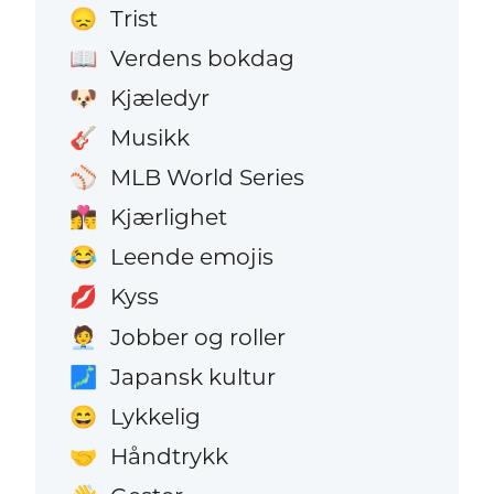
Trist
😞
Verdens bokdag
📖
Kjæledyr
🐶
Musikk
🎸
MLB World Series
⚾
Kjærlighet
👩‍❤️‍💋‍👨
Leende emojis
😂
Kyss
💋
Jobber og roller
🧑‍💼
Japansk kultur
🗾
Lykkelig
😄
Håndtrykk
🤝