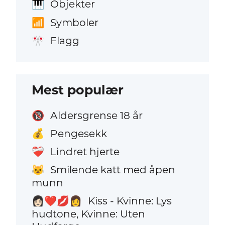
Objekter
🎹
Symboler
📶
Flagg
🎌
Mest populær
Aldersgrense 18 år
🔞
Pengesekk
💰
Lindret hjerte
❤️‍🩹
Smilende katt med åpen
😺
munn
Kiss - Kvinne: Lys
👩🏻‍❤️‍💋‍👩
hudtone, Kvinne: Uten