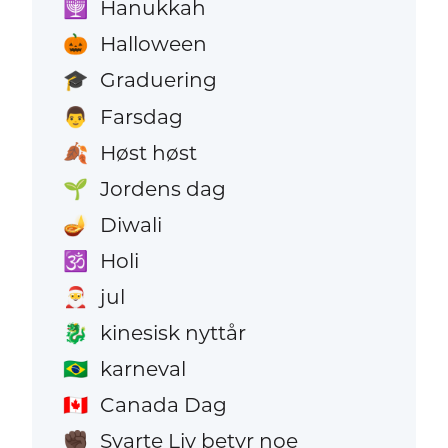
Hanukkah
🕎
Halloween
🎃
Graduering
🎓
Farsdag
👨
Høst høst
🍂
Jordens dag
🌱
Diwali
🪔
Holi
🕉️
jul
🎅
kinesisk nyttår
🐉
karneval
🇧🇷
Canada Dag
🇨🇦
Svarte Liv betyr noe
✊🏿