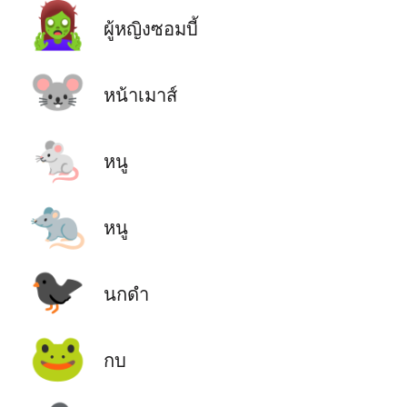
🧟‍♀️
ผู้หญิงซอมบี้
🐭
หน้าเมาส์
🐁
หนู
🐀
หนู
🐦‍⬛
นกดำ
🐸
กบ