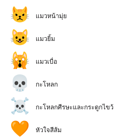
😾
แมวหน้ามุ่ย
😺
แมวยิ้ม
🙀
แมวเบื่อ
💀
กะโหลก
☠️
กะโหลกศีรษะและกระดูกไขว้
🧡
หัวใจสีส้ม