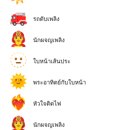
🚒
รถดับเพลิง
👨‍🚒
นักผจญเพลิง
🫥
ใบหน้าเส้นประ
🌞
พระอาทิตย์กับใบหน้า
❤️‍🔥
หัวใจติดไฟ
🧑‍🚒
นักผจญเพลิง