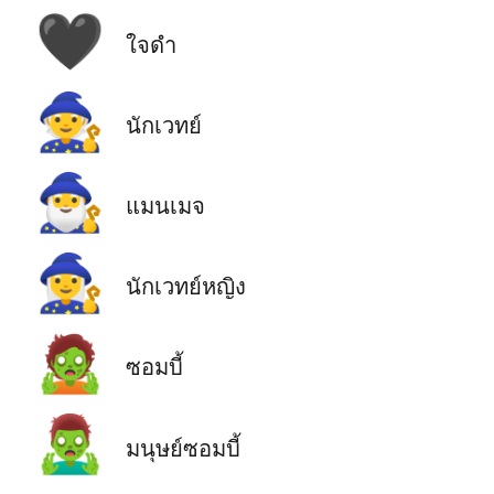
🖤
ใจดำ
🧙
นักเวทย์
🧙‍♂️
แมนเมจ
🧙‍♀️
นักเวทย์หญิง
🧟
ซอมบี้
🧟‍♂️
มนุษย์ซอมบี้