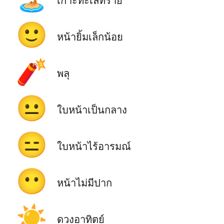
เกาะทะเลทราย
🙂
หน้ายิ้มเล็กน้อย
🧨
พลุ
😐
ใบหน้าเป็นกลาง
😑
ใบหน้าไร้อารมณ์
😶
หน้าไม่มีปาก
☀️
ดวงอาทิตย์