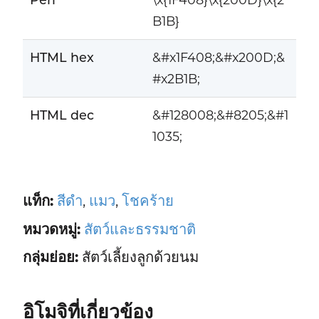
B1B}
HTML hex
&#x1F408;&#x200D;&
#x2B1B;
HTML dec
&#128008;&#8205;&#1
1035;
แท็ก:
สีดำ
,
แมว
,
โชคร้าย
หมวดหมู่:
สัตว์และธรรมชาติ
กลุ่มย่อย:
สัตว์เลี้ยงลูกด้วยนม
อิโมจิที่เกี่ยวข้อง