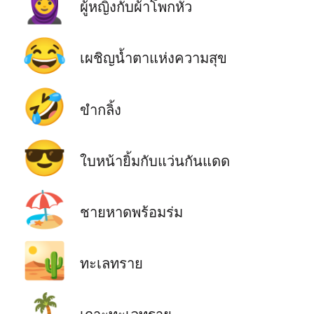
🧕
ผู้หญิงกับผ้าโพกหัว
😂
เผชิญน้ำตาแห่งความสุข
🤣
ขำกลิ้ง
😎
ใบหน้ายิ้มกับแว่นกันแดด
🏖️
ชายหาดพร้อมร่ม
🏜️
ทะเลทราย
🏝️