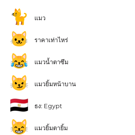
🐈
แมว
🐱
ราคาเท่าไหร่
😹
แมวน้ำตาซึม
😼
แมวยิ้มหน้าบาน
🇪🇬
ธง: Egypt
😸
แมวยิ้มตายิ้ม