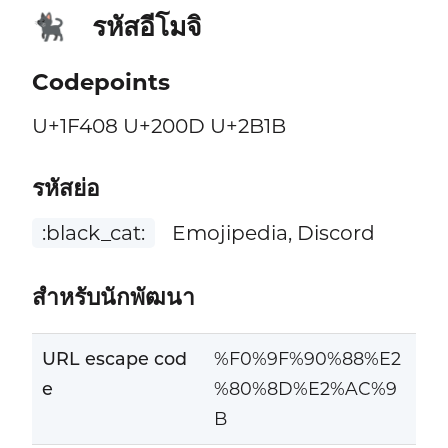
รหัสอีโมจิ
🐈‍⬛
Codepoints
U+1F408 U+200D U+2B1B
รหัสย่อ
:black_cat:
Emojipedia, Discord
สำหรับนักพัฒนา
URL escape cod
%F0%9F%90%88%E2
e
%80%8D%E2%AC%9
B