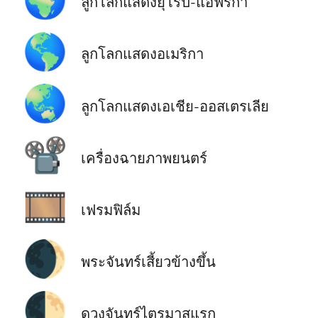
ลูกโลกแสดงยุโรป-แอฟริกา
🌎
ลูกโลกแสดงอเมริกา
🌏
ลูกโลกแสดงเอเชีย-ออสเตรเลีย
📽️
เครื่องฉายภาพยนตร์
🎞️
เฟรมฟิล์ม
🌒
พระจันทร์เสี้ยวข้างขึ้น
🌓
ดวงจันทร์ไตรมาสแรก