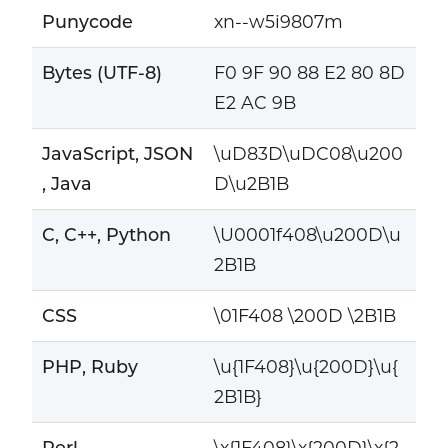
Punycode
xn--w5i9807m
Bytes (UTF-8)
F0 9F 90 88 E2 80 8D
E2 AC 9B
JavaScript, JSON
\uD83D\uDC08\u200
, Java
D\u2B1B
C, C++, Python
\U0001f408\u200D\u
2B1B
CSS
\01F408 \200D \2B1B
PHP, Ruby
\u{1F408}\u{200D}\u{
2B1B}
Perl
\x{1F408}\x{200D}\x{2