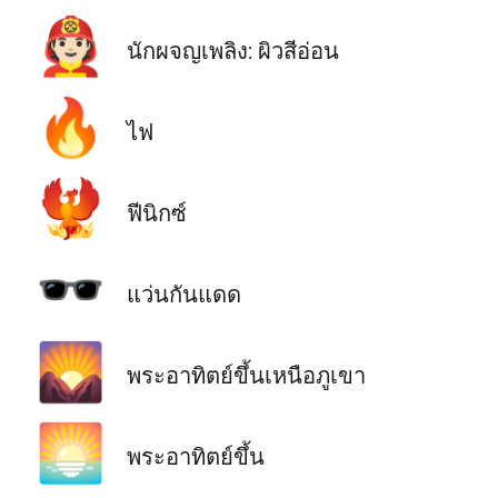
🧑🏻‍🚒
นักผจญเพลิง: ผิวสีอ่อน
🔥
ไฟ
🐦‍🔥
ฟีนิกซ์
🕶️
แว่นกันแดด
🌄
พระอาทิตย์ขึ้นเหนือภูเขา
🌅
พระอาทิตย์ขึ้น