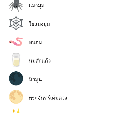
🕷️
แมงมุม
🕸️
ใยแมงมุม
🪱
หนอน
🥛
นมสักแก้ว
🌑
นิวมูน
🌕
พระจันทร์เต็มดวง