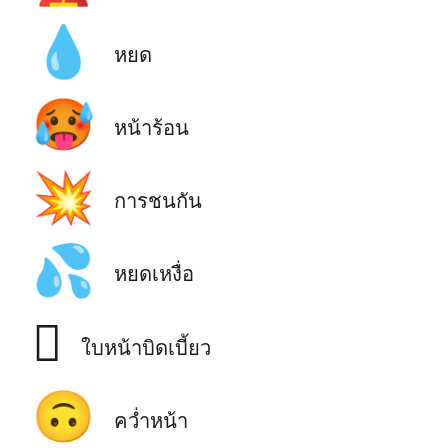
💧
หยด
🥵
หน้าร้อน
💥
การชนกัน
💦
หยดเหงื่อ
🫪
ใบหน้าบิดเบี้ยว
🙃
คว่ำหน้า