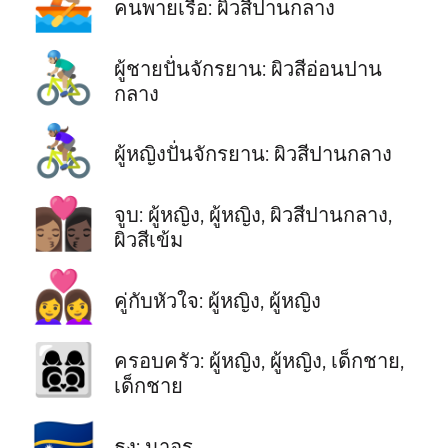
🚣🏽
คนพายเรือ: ผิวสีปานกลาง
🚴🏼‍♂️
ผู้ชายปั่นจักรยาน: ผิวสีอ่อนปาน
กลาง
🚴🏽‍♀️
ผู้หญิงปั่นจักรยาน: ผิวสีปานกลาง
👩🏽‍❤️‍💋‍👩🏿
จูบ: ผู้หญิง, ผู้หญิง, ผิวสีปานกลาง,
ผิวสีเข้ม
👩‍❤️‍👩
คู่กับหัวใจ: ผู้หญิง, ผู้หญิง
👩‍👩‍👦‍👦
ครอบครัว: ผู้หญิง, ผู้หญิง, เด็กชาย,
เด็กชาย
🇳🇷
ธง: นาอูรู