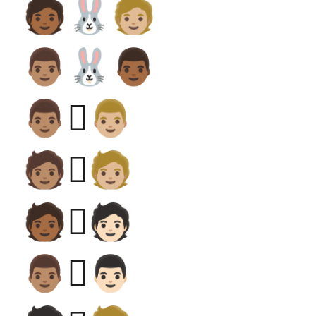
🧑🏾‍🐰‍🧑🏼
👨🏽‍🐰‍👨🏾
👨🏽‍🫯‍👨🏼
🧑🏽‍🫯‍🧑🏼
🧑🏾‍🫯‍🧑🏻
👨🏽‍🫯‍👨🏻