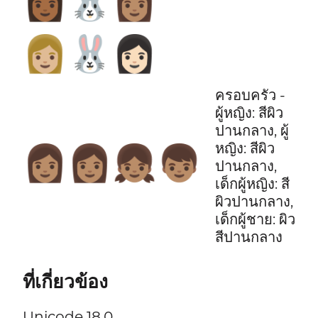
👩🏾‍🐰‍👩🏽
👩🏼‍🐰‍👩🏻
ครอบครัว -
ผู้หญิง: สีผิว
ปานกลาง, ผู้
หญิง: สีผิว
👩🏽‍👩🏽‍👧🏽‍👦🏽
ปานกลาง,
เด็กผู้หญิง: สี
ผิวปานกลาง,
เด็กผู้ชาย: ผิว
สีปานกลาง
ที่เกี่ยวข้อง
Unicode 18.0