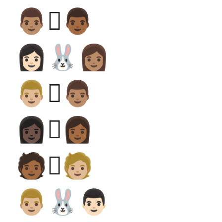
👨🏽‍🫯‍👨🏾
👩🏻‍🐰‍👩🏽
👨🏼‍🫯‍👨🏽
👩🏿‍🫯‍👩🏾
🧑🏾‍🫯‍🧑🏼
👨🏼‍🐰‍👨🏻