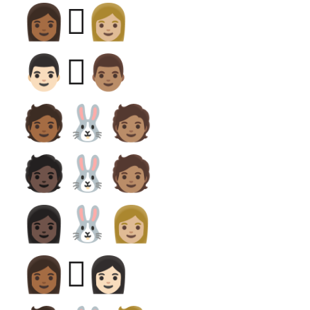
👩🏾‍🫯‍👩🏼
👨🏻‍🫯‍👨🏽
🧑🏾‍🐰‍🧑🏽
🧑🏿‍🐰‍🧑🏽
👩🏿‍🐰‍👩🏼
👩🏾‍🫯‍👩🏻