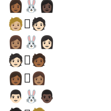
👩🏾‍🐰‍👩🏿
🧑🏼‍🫯‍🧑🏻
👩🏽‍🐰‍👩🏻
🧑🏻‍🫯‍🧑🏾
👩🏾‍🫯‍👩🏽
👨🏻‍🐰‍👨🏿