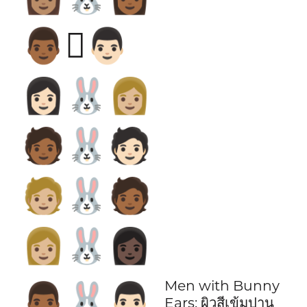
👨🏾‍🫯‍👨🏻
👩🏻‍🐰‍👩🏼
🧑🏾‍🐰‍🧑🏻
🧑🏼‍🐰‍🧑🏾
👩🏼‍🐰‍👩🏿
Men with Bunny
👨🏾‍🐰‍👨🏻
Ears: ผิวสีเข้มปาน