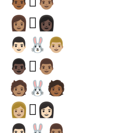
👨🏾‍🫯‍👨🏽
👩🏽‍🫯‍👩🏿
👨🏻‍🐰‍👨🏼
👨🏿‍🫯‍👨🏽
🧑🏽‍🐰‍🧑🏾
👩🏼‍🫯‍👩🏻
👨🏻‍🐰‍👨🏽