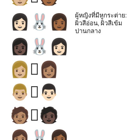
ผู้หญิงที่มีหูกระต่าย:
👩🏻‍🐰‍👩🏾
ผิวสีอ่อน, ผิวสีเข้ม
ปานกลาง
👩🏿‍🐰‍👩🏻
👩🏼‍🫯‍👩🏽
👨🏼‍🫯‍👨🏻
🧑🏽‍🫯‍🧑🏿
👩🏽‍🐰‍👩🏾