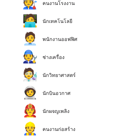
🧑‍🏭
คนงานโรงงาน
🧑‍💻
นักเทคโนโลยี
🧑‍💼
พนักงานออฟฟิศ
🧑‍🔧
ช่างเครื่อง
🧑‍🔬
นักวิทยาศาสตร์
🧑‍🚀
นักบินอวกาศ
🧑‍🚒
นักผจญเพลิง
👷
คนงานก่อสร้าง