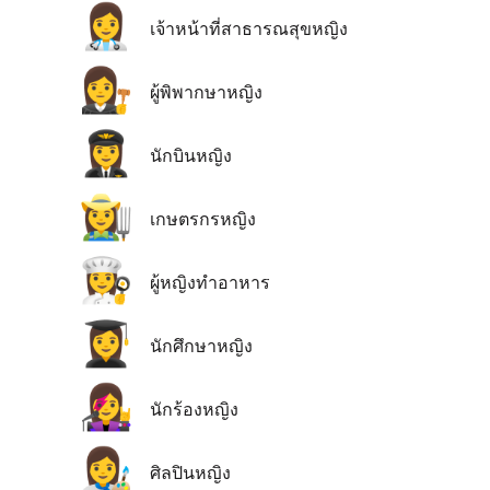
👩‍⚕️
เจ้าหน้าที่สาธารณสุขหญิง
👩‍⚖️
ผู้พิพากษาหญิง
👩‍✈️
นักบินหญิง
👩‍🌾
เกษตรกรหญิง
👩‍🍳
ผู้หญิงทำอาหาร
👩‍🎓
นักศึกษาหญิง
👩‍🎤
นักร้องหญิง
👩‍🎨
ศิลปินหญิง