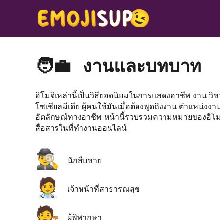
🧑‍💼
งานและบทบาท
อิโมจิเหล่านี้เป็นวิธียอดนิยมในการแสดงอาชีพ งา
โซเชียลมีเดีย ผู้คนใช้มันเมื่อต้องพูดถึงงาน ตำแหน
อัตลักษณ์ทางอาชีพ หน้านี้รวบรวมความหมายของอิโมจิ
สื่อสารในที่ทำงานออนไลน์
🕵️‍♂️
นักสืบชาย
🧑‍⚕️
เจ้าหน้าที่สาธารณสุข
🧑‍⚖️
ผู้พิพากษา