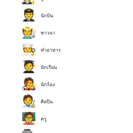
🧑‍✈️
นักบิน
🧑‍🌾
ชาวนา
🧑‍🍳
ทำอาหาร
🧑‍🎓
นักเรียน
🧑‍🎤
นักร้อง
🧑‍🎨
ศิลปิน
🧑‍🏫
ครู