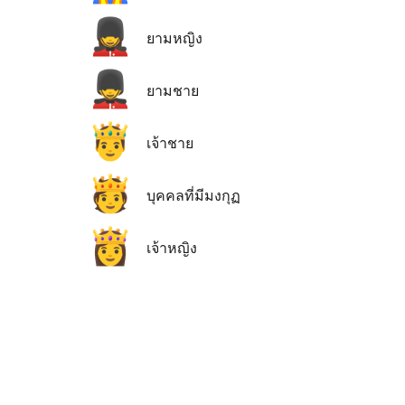
💂‍♀️
ยามหญิง
💂‍♂️
ยามชาย
🤴
เจ้าชาย
🫅
บุคคลที่มีมงกุฏ
👸
เจ้าหญิง