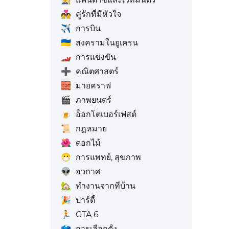
💑
คู่รักที่มีหัวใจ
✈️
การบิน
🇺🇦
สงครามในยูเครน
🏎️
การแข่งขัน
➕
คณิตศาสตร์
🧱
มายคราฟ
🎬
ภาพยนตร์
🍺
อ็อกโตเบอร์เฟสต์
📜
กฎหมาย
🌺
ดอกไม้
😷
การแพทย์, สุขภาพ
👽
อวกาศ
🏡
ทำงานจากที่บ้าน
🎉
ปาร์ตี้
🏃
GTA 6
🗳️
การเลือกตั้ง