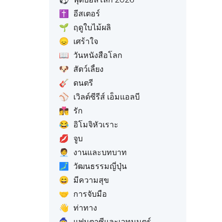
✝️
อีสเตอร์
🌱
ฤดูใบไม้ผลิ
😞
เศร้าใจ
📖
วันหนังสือโลก
🐶
สัตว์เลี้ยง
🎸
ดนตรี
⚾
เวิลด์ซีรีส์ เอ็มแอลบี
👩‍❤️‍💋‍👨
รัก
😂
อิโมจิหัวเราะ
💋
จูบ
🧑‍💼
งานและบทบาท
🗾
วัฒนธรรมญี่ปุ่น
😄
มีความสุข
🤝
การจับมือ
👋
ท่าทาง
🧙
แฟนตาซีและเวทมนตร์