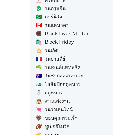
🐉
วันตรุษจีน
🇧🇷
คาร์นิวัล
🇨🇦
วันแคนาดา
✊🏿
Black Lives Matter
🛍️
Black Friday
🎂
วันเกิด
🇫🇷
วันบาสตีย์
☘️
วันเซนต์แพททริค
🇦🇺
วันชาติออสเตรเลีย
🎿
โอลิมปิกฤดูหนาว
⛄
ฤดูหนาว
👰
งานแต่งงาน
💘
วันวาเลนไทน์
🦃
ขอบคุณพระเจ้า
🏈
ซูเปอร์โบว์ล
☀️
ฤดูร้อน