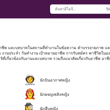
T
น วิชาชีพ และบทบาทในสถานที่ทำงานในข้อความ คำบรรยายภาพ แ
่งงาน งานประจำ วันทำงาน เป้าหมายอาชีพ การรับสมัคร พาชีวิตใน
ที่เกี่ยวข้องกับงานและบทบาท รวมถึงแนวคิดเกี่ยวกับอาชีพ อาช
👩‍🚀
นักบินอวกาศหญิง
👩‍🚒
นักผจญเพลิงหญิง
🕵️‍♀️
นักสืบหญิง