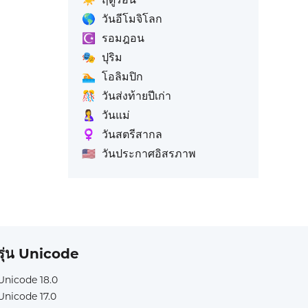
🌎
วันอีโมจิโลก
☪️
รอมฎอน
🎭
ปุริม
🏊
โอลิมปิก
🎊
วันส่งท้ายปีเก่า
🤱
วันแม่
♀️
วันสตรีสากล
🇺🇸
วันประกาศอิสรภาพ
รุ่น Unicode
Unicode 18.0
Unicode 17.0