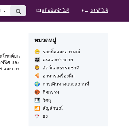
⌨️
แป้นพิมพ์อีโมจิ
👩‍🍳
ครัวอิโมจิ
H
หมวดหมู่
😁
รอยยิ้มและอารมณ์
ละโพสต์บน
👪
คนและร่างกาย
ออฟฟิศ และ
🦁
สัตว์และธรรมชาติ
ีพ และการ
🍕
อาหารเครื่องดื่ม
🌍
การเดินทางและสถานที่
🏀
กิจกรรม
🎹
วัตถุ
📶
สัญลักษณ์
🎌
ธง