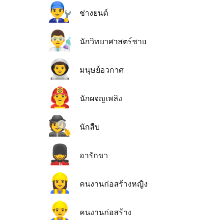
👨‍🔧
ช่างยนต์
👨‍🔬
นักวิทยาศาสตร์ชาย
👨‍🚀
มนุษย์อวกาศ
👨‍🚒
นักผจญเพลิง
🕵️
นักสืบ
💂
อารักขา
👷‍♀️
คนงานก่อสร้างหญิง
👷‍♂️
คนงานก่อสร้าง