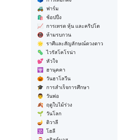
🚜
ฟาร์ม
🛍️
ช้อปปิ้ง
📈
การเทรด หุ้น และคริปโต
📵
ห้ามรบกวน
🌟
ราศีและสัญลักษณ์ดวงดาว
🦠
ไวรัสโคโรน่า
💕
หัวใจ
🕎
ฮานุคคา
🎃
วันฮาโลวีน
🎓
การสำเร็จการศึกษา
👨
วันพ่อ
🍂
ฤดูใบไม้ร่วง
🌱
วันโลก
🪔
ดิวาลี
🕉️
โฮลี
🎅
คริสต์มาส