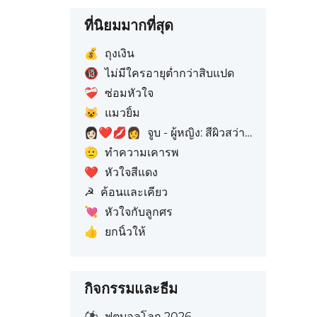
ที่นิยมมากที่สุด
💰
ถุงเงิน
🔞
ไม่มีใครอายุต่ำกว่าสิบแปด
❤️‍🩹
ซ่อมหัวใจ
😺
แมวยิ้ม
👩🏻‍❤️‍💋‍👩
จูบ - ผู้หญิง: สีผิวสว่าง, ผู้หญิง: ไม่มีสีผิว
🫡
ทำความเคารพ
❤️
หัวใจสีแดง
☭
ค้อนและเคียว
💘
หัวใจกับลูกศร
👍
ยกนิ้วให้
กิจกรรมและธีม
⚽
ฟุตบอลโลก 2026