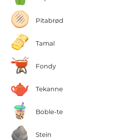
🫓
Pitabrød
🫔
Tamal
🫕
Fondy
🫖
Tekanne
🧋
Boble-te
🪨
Stein