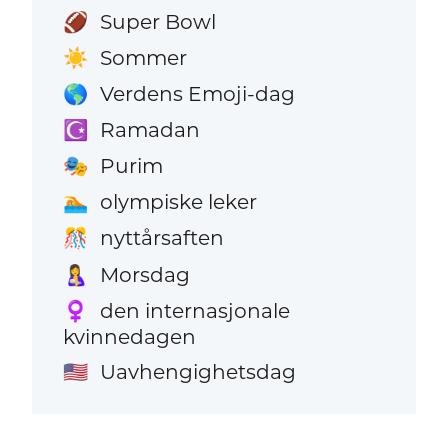
Super Bowl
🏈
Sommer
☀️
Verdens Emoji-dag
🌎
Ramadan
☪️
Purim
🎭
olympiske leker
🏊
nyttårsaften
🎊
Morsdag
🤱
den internasjonale
♀️
kvinnedagen
Uavhengighetsdag
🇺🇸