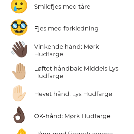
🥲
Smilefjes med tåre
🥸
Fjes med forkledning
👋🏿
Vinkende hånd: Mørk
Hudfarge
🤚🏼
Løftet håndbak: Middels Lys
Hudfarge
✋🏻
Hevet hånd: Lys Hudfarge
👌🏿
OK-hånd: Mørk Hudfarge
Hånd med fingertuppene