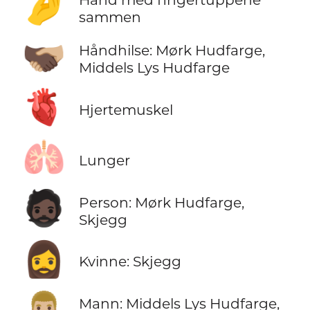
🤌
sammen
🫱🏿‍🫲🏼
Håndhilse: Mørk Hudfarge,
Middels Lys Hudfarge
🫀
Hjertemuskel
🫁
Lunger
🧔🏿
Person: Mørk Hudfarge,
Skjegg
🧔‍♀️
Kvinne: Skjegg
👨🏼‍🦱
Mann: Middels Lys Hudfarge,