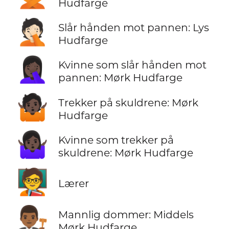
Hudfarge
🤦🏻
Slår hånden mot pannen: Lys
Hudfarge
🤦🏿‍♀️
Kvinne som slår hånden mot
pannen: Mørk Hudfarge
🤷🏿
Trekker på skuldrene: Mørk
Hudfarge
🤷🏿‍♀️
Kvinne som trekker på
skuldrene: Mørk Hudfarge
🧑‍🏫
Lærer
👨🏾‍⚖️
Mannlig dommer: Middels
Mørk Hudfarge