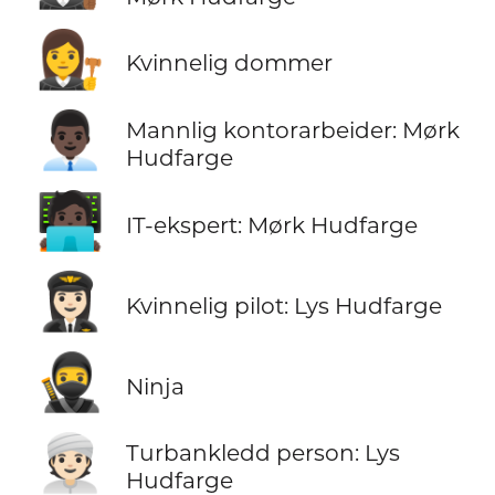
👩‍⚖️
Kvinnelig dommer
👨🏿‍💼
Mannlig kontorarbeider: Mørk
Hudfarge
🧑🏿‍💻
IT-ekspert: Mørk Hudfarge
👩🏻‍✈️
Kvinnelig pilot: Lys Hudfarge
🥷
Ninja
👳🏻
Turbankledd person: Lys
Hudfarge