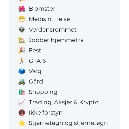
Blomster
🌺
Medisin, Helse
😷
Verdensrommet
👽
Jobber hjemmefra
🏡
Fest
🎉
GTA 6
🏃
Valg
🗳️
Gård
🚜
Shopping
🛍️
Trading, Aksjer & Krypto
📈
Ikke forstyrr
📵
Stjernetegn og stjernetegn
🌟