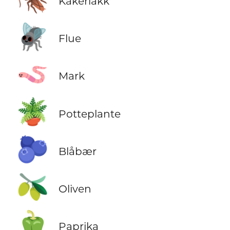
Kakerlakk
🪰
Flue
🪱
Mark
🪴
Potteplante
🫐
Blåbær
🫒
Oliven
🫑
Paprika