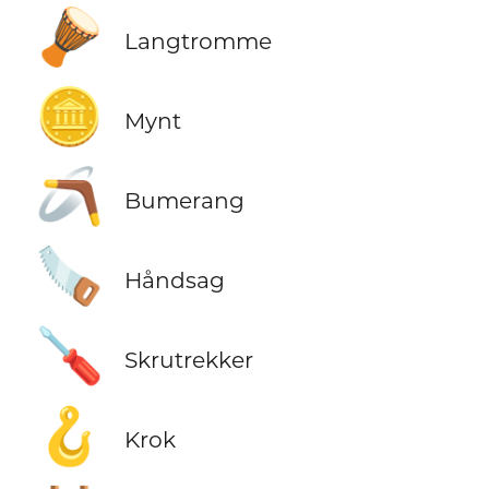
🪘
Langtromme
🪙
Mynt
🪃
Bumerang
🪚
Håndsag
🪛
Skrutrekker
🪝
Krok