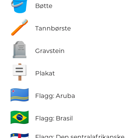
🪣
Bøtte
🪥
Tannbørste
🪦
Gravstein
🪧
Plakat
🇦🇼
Flagg: Aruba
🇧🇷
Flagg: Brasil
Flagg: Den sentralafrikanske