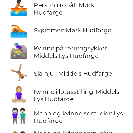
🚣🏿
Person i robåt: Mørk
Hudfarge
🏊🏿
Svømmer: Mørk Hudfarge
🚵🏼‍♀️
Kvinne på terrengsykkel:
Middels Lys Hudfarge
🤸🏽
Slå hjul: Middels Hudfarge
🧘🏼‍♀️
Kvinne i lotusstilling: Middels
Lys Hudfarge
👫🏻
Mann og kvinne som leier: Lys
Hudfarge