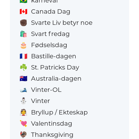
karneval
🇧🇷
Canada Dag
🇨🇦
Svarte Liv betyr noe
✊🏿
Svart fredag
🛍️
Fødselsdag
🎂
Bastille-dagen
🇫🇷
St. Patricks Day
☘️
Australia-dagen
🇦🇺
Vinter-OL
🎿
Vinter
⛄
Bryllup / Ekteskap
👰
Valentinsdag
💘
Thanksgiving
🦃