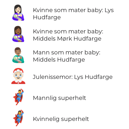
👩🏻‍🍼
Kvinne som mater baby: Lys
Hudfarge
👩🏾‍🍼
Kvinne som mater baby:
Middels Mørk Hudfarge
👨🏽‍🍼
Mann som mater baby:
Middels Hudfarge
🤶🏻
Julenissemor: Lys Hudfarge
🦸‍♂️
Mannlig superhelt
🦸‍♀️
Kvinnelig superhelt