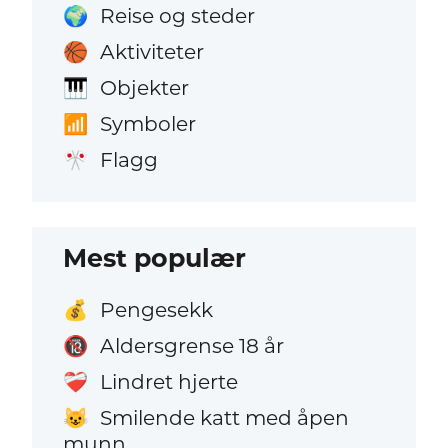
Reise og steder
🌍
Aktiviteter
🏀
Objekter
🎹
Symboler
📶
Flagg
🎌
Mest populær
Pengesekk
💰
Aldersgrense 18 år
🔞
Lindret hjerte
❤️‍🩹
Smilende katt med åpen
😺
munn