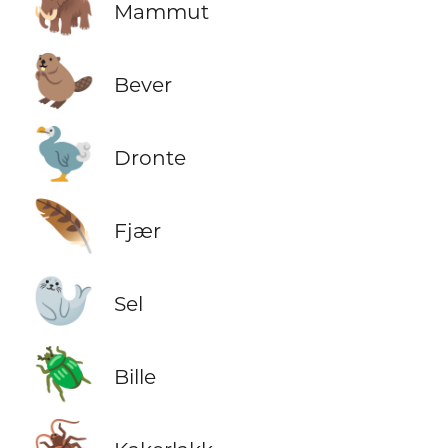
🦣
Mammut
🦫
Bever
🦤
Dronte
🪶
Fjær
🦭
Sel
🪲
Bille
🪳