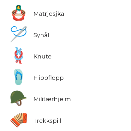
🪆
Matrjosjka
🪡
Synål
🪢
Knute
🩴
Flippflopp
🪖
Militærhjelm
🪗
Trekkspill