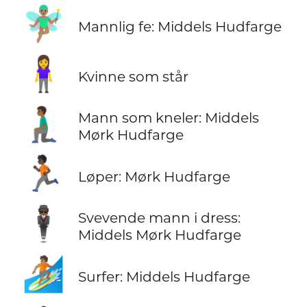
🧚🏽‍♂️
Mannlig fe: Middels Hudfarge
🧍‍♀️
Kvinne som står
🧎🏾‍♂️
Mann som kneler: Middels
Mørk Hudfarge
🏃🏿
Løper: Mørk Hudfarge
🕴🏾
Svevende mann i dress:
Middels Mørk Hudfarge
🏄🏽
Surfer: Middels Hudfarge