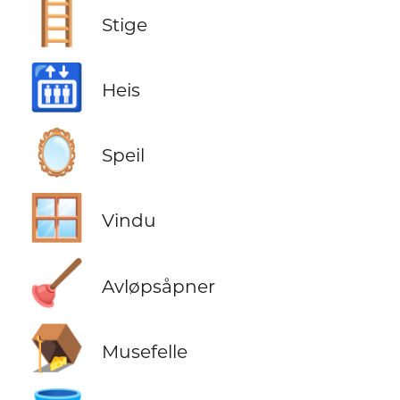
🪜
Stige
🛗
Heis
🪞
Speil
🪟
Vindu
🪠
Avløpsåpner
🪤
Musefelle