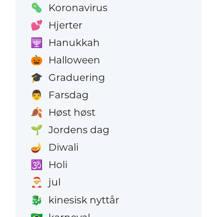
Koronavirus
🦠
Hjerter
💕
Hanukkah
🕎
Halloween
🎃
Graduering
🎓
Farsdag
👨
Høst høst
🍂
Jordens dag
🌱
Diwali
🪔
Holi
🕉️
jul
🎅
kinesisk nyttår
🐉