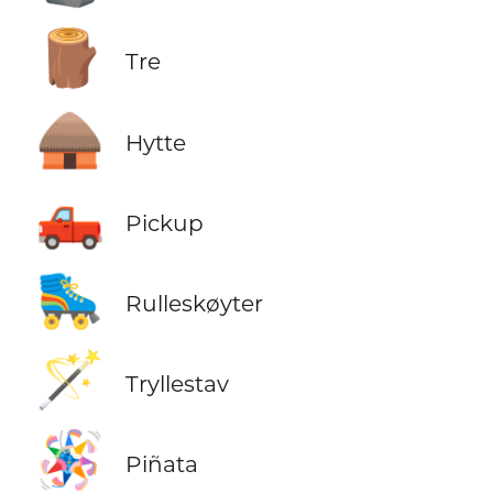
🪵
Tre
🛖
Hytte
🛻
Pickup
🛼
Rulleskøyter
🪄
Tryllestav
🪅
Piñata