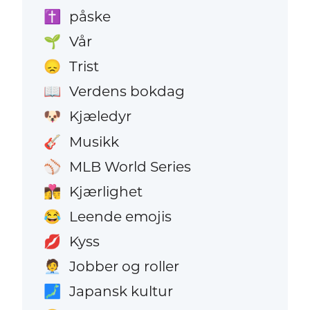
påske
✝️
Vår
🌱
Trist
😞
Verdens bokdag
📖
Kjæledyr
🐶
Musikk
🎸
MLB World Series
⚾
Kjærlighet
👩‍❤️‍💋‍👨
Leende emojis
😂
Kyss
💋
Jobber og roller
🧑‍💼
Japansk kultur
🗾