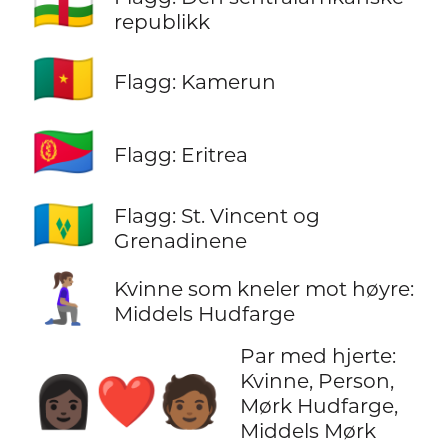
🇨🇫
republikk
🇨🇲
Flagg: Kamerun
🇪🇷
Flagg: Eritrea
🇻🇨
Flagg: St. Vincent og
Grenadinene
🧎🏽‍♀️‍➡️
Kvinne som kneler mot høyre:
Middels Hudfarge
Par med hjerte:
Kvinne, Person,
👩🏿‍❤️‍🧑🏾
Mørk Hudfarge,
Middels Mørk