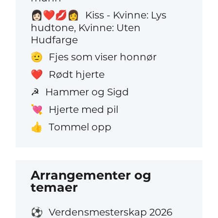
Kiss - Kvinne: Lys
👩🏻‍❤️‍💋‍👩
hudtone, Kvinne: Uten
Hudfarge
Fjes som viser honnør
🫡
Rødt hjerte
❤️
Hammer og Sigd
☭
Hjerte med pil
💘
Tommel opp
👍
Arrangementer og
temaer
Verdensmesterskap 2026
⚽