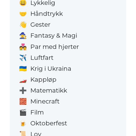
Lykkelig
😄
Håndtrykk
🤝
Gester
👋
Fantasy & Magi
🧙
Par med hjerter
💑
Luftfart
✈️
Krig i Ukraina
🇺🇦
Kappløp
🏎️
Matematikk
➕
Minecraft
🧱
Film
🎬
Oktoberfest
🍺
Lov
📜