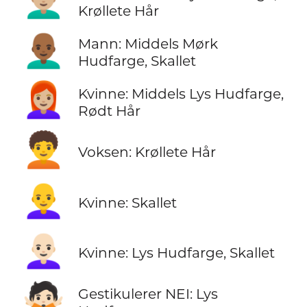
Krøllete Hår
👨🏾‍🦲
Mann: Middels Mørk
Hudfarge, Skallet
👩🏼‍🦰
Kvinne: Middels Lys Hudfarge,
Rødt Hår
🧑‍🦱
Voksen: Krøllete Hår
👩‍🦲
Kvinne: Skallet
👩🏻‍🦲
Kvinne: Lys Hudfarge, Skallet
🙅🏻
Gestikulerer NEI: Lys