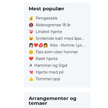
Mest populær
💰
Pengesekk
🔞
Aldersgrense 18 år
❤️‍🩹
Lindret hjerte
😺
Smilende katt med åpen munn
👩🏻‍❤️‍💋‍👩
Kiss - Kvinne: Lys hudtone, Kvinne: Uten Hudfarge
🫡
Fjes som viser honnør
❤️
Rødt hjerte
☭
Hammer og Sigd
💘
Hjerte med pil
👍
Tommel opp
Arrangementer og
temaer