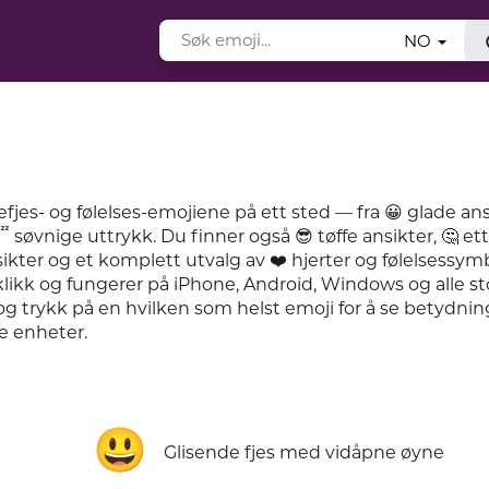
NO
efjes- og følelses-emojiene på ett sted — fra 😀 glade ans
 😴 søvnige uttrykk. Du finner også 😎 tøffe ansikter, 🤔 et
sikter og et komplett utvalg av ❤️ hjerter og følelsessymb
likk og fungerer på iPhone, Android, Windows og alle st
og trykk på en hvilken som helst emoji for å se betydnin
e enheter.
😃
Glisende fjes med vidåpne øyne