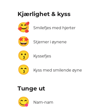
Kjærlighet & kyss
🥰
Smilefjes med hjerter
🤩
Stjerner i øynene
😗
Kyssefjes
😙
Kyss med smilende øyne
Tunge ut
😋
Nam-nam