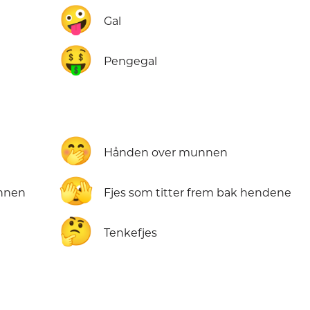
🤪
Gal
🤑
Pengegal
🤭
Hånden over munnen
🫣
unnen
Fjes som titter frem bak hendene
🤔
Tenkefjes