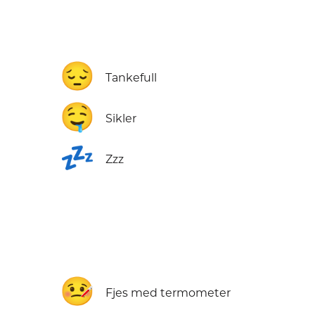
😔
Tankefull
🤤
Sikler
💤
Zzz
🤒
Fjes med termometer