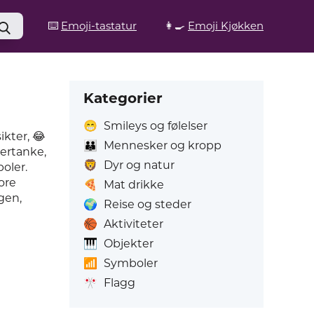
⌨️
Emoji-tastatur
👩‍🍳
Emoji Kjøkken
Kategorier
😁
Smileys og følelser
ikter, 😂
👪
Mennesker og kropp
tertanke,
🦁
Dyr og natur
oler.
ore
🍕
Mat drikke
gen,
🌍
Reise og steder
🏀
Aktiviteter
🎹
Objekter
📶
Symboler
🎌
Flagg