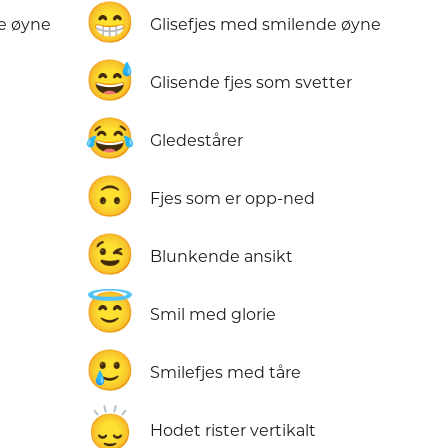
😁
e øyne
Glisefjes med smilende øyne
😅
Glisende fjes som svetter
😂
Gledestårer
🙃
Fjes som er opp-ned
😉
Blunkende ansikt
😇
Smil med glorie
🥲
Smilefjes med tåre
🙂‍↕️
Hodet rister vertikalt