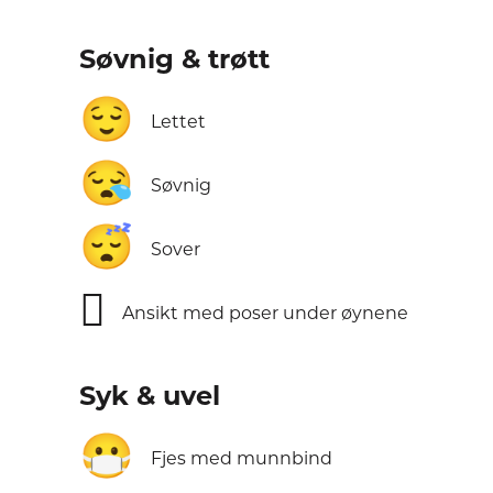
Søvnig & trøtt
😌
Lettet
😪
Søvnig
😴
Sover
🫩
Ansikt med poser under øynene
Syk & uvel
😷
Fjes med munnbind