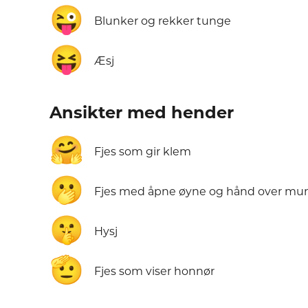
😜
Blunker og rekker tunge
😝
Æsj
Ansikter med hender
🤗
Fjes som gir klem
🫢
Fjes med åpne øyne og hånd over m
🤫
Hysj
🫡
Fjes som viser honnør