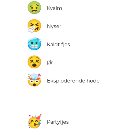
🤢
Kvalm
🤧
Nyser
🥶
Kaldt fjes
😵
Ør
🤯
Eksploderende hode
🥳
Partyfjes