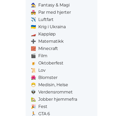
🧙
Fantasy & Magi
💑
Par med hjerter
✈️
Luftfart
🇺🇦
Krig i Ukraina
🏎️
Kappløp
➕
Matematikk
🧱
Minecraft
🎬
Film
🍺
Oktoberfest
📜
Lov
🌺
Blomster
😷
Medisin, Helse
👽
Verdensrommet
🏡
Jobber hjemmefra
🎉
Fest
🏃
GTA 6