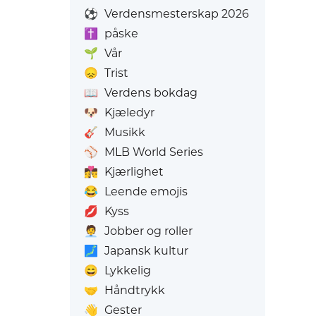
⚽
Verdensmesterskap 2026
✝️
påske
🌱
Vår
😞
Trist
📖
Verdens bokdag
🐶
Kjæledyr
🎸
Musikk
⚾
MLB World Series
👩‍❤️‍💋‍👨
Kjærlighet
😂
Leende emojis
💋
Kyss
🧑‍💼
Jobber og roller
🗾
Japansk kultur
😄
Lykkelig
🤝
Håndtrykk
👋
Gester