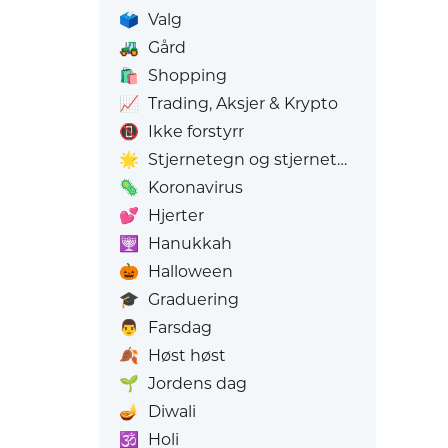
🗳️
Valg
🚜
Gård
🛍️
Shopping
📈
Trading, Aksjer & Krypto
📵
Ikke forstyrr
🌟
Stjernetegn og stjernetegn
🦠
Koronavirus
💕
Hjerter
🕎
Hanukkah
🎃
Halloween
🎓
Graduering
👨
Farsdag
🍂
Høst høst
🌱
Jordens dag
🪔
Diwali
🕉️
Holi