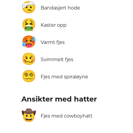
🤕
Bandasjert hode
🤮
Kaster opp
🥵
Varmt fjes
🥴
Svimmelt fjes
😵‍💫
Fjes med spiraløyne
Ansikter med hatter
🤠
Fjes med cowboyhatt