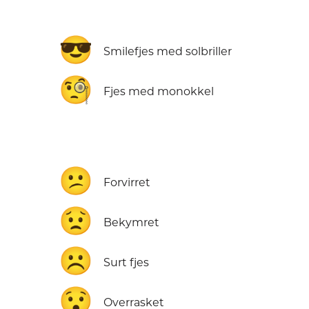
😎
Smilefjes med solbriller
🧐
Fjes med monokkel
😕
Forvirret
😟
Bekymret
☹️
Surt fjes
😯
Overrasket