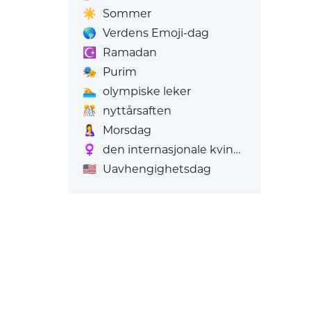
☀️
Sommer
🌎
Verdens Emoji-dag
☪️
Ramadan
🎭
Purim
🏊
olympiske leker
🎊
nyttårsaften
🤱
Morsdag
♀️
den internasjonale kvinnedagen
🇺🇸
Uavhengighetsdag