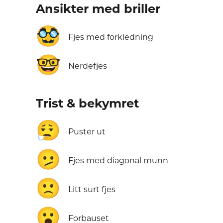
Ansikter med briller
🥸
Fjes med forkledning
🤓
Nerdefjes
Trist & bekymret
😮‍💨
Puster ut
🫤
Fjes med diagonal munn
🙁
Litt surt fjes
😮
Forbauset