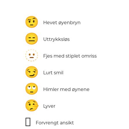
🤨
Hevet øyenbryn
😑
Uttrykksløs
🫥
Fjes med stiplet omriss
😏
Lurt smil
🙄
Himler med øynene
🤥
Lyver
🫪
Forvrengt ansikt