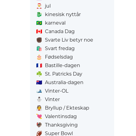
🎅
jul
🐉
kinesisk nyttår
🇧🇷
karneval
🇨🇦
Canada Dag
✊🏿
Svarte Liv betyr noe
🛍️
Svart fredag
🎂
Fødselsdag
🇫🇷
Bastille-dagen
☘️
St. Patricks Day
🇦🇺
Australia-dagen
🎿
Vinter-OL
⛄
Vinter
👰
Bryllup / Ekteskap
💘
Valentinsdag
🦃
Thanksgiving
🏈
Super Bowl