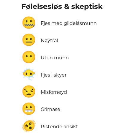
Følelsesløs & skeptisk
🤐
Fjes med glidelåsmunn
😐
Nøytral
😶
Uten munn
😶‍🌫️
Fjes i skyer
😒
Misfornøyd
😬
Grimase
🫨
Ristende ansikt