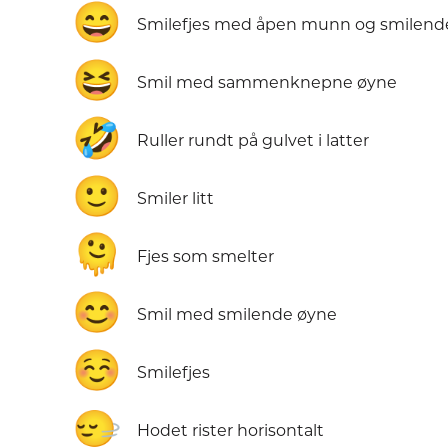
😄
Smilefjes med åpen munn og smilend
😆
Smil med sammenknepne øyne
🤣
Ruller rundt på gulvet i latter
🙂
Smiler litt
🫠
Fjes som smelter
😊
Smil med smilende øyne
☺️
Smilefjes
🙂‍↔️
Hodet rister horisontalt