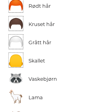
🦰
Rødt hår
🦱
Kruset hår
🦳
Grått hår
🦲
Skallet
🦝
Vaskebjørn
🦙
Lama