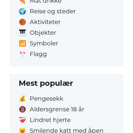
Mat drikke
🍕
Reise og steder
🌍
Aktiviteter
🏀
Objekter
🎹
Symboler
📶
Flagg
🎌
Mest populær
Pengesekk
💰
Aldersgrense 18 år
🔞
Lindret hjerte
❤️‍🩹
Smilende katt med åpen
😺