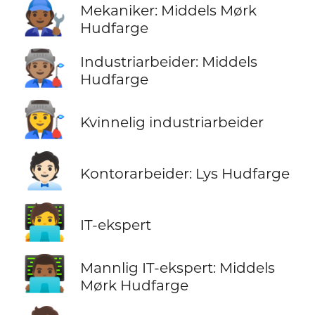
🧑🏾‍🔧
Mekaniker: Middels Mørk
Hudfarge
🧑🏽‍🏭
Industriarbeider: Middels
Hudfarge
👩‍🏭
Kvinnelig industriarbeider
🧑🏻‍💼
Kontorarbeider: Lys Hudfarge
🧑‍💻
IT-ekspert
👨🏾‍💻
Mannlig IT-ekspert: Middels
Mørk Hudfarge