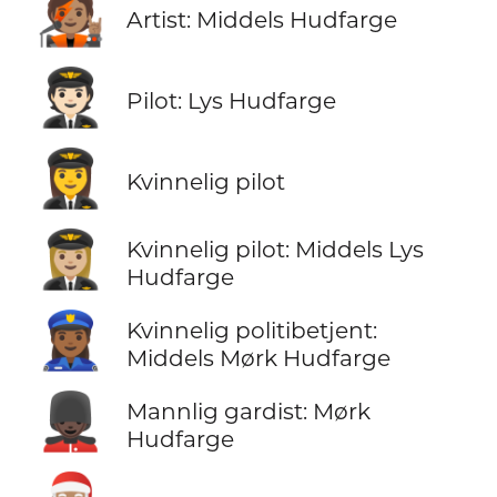
🧑🏽‍🎤
Artist: Middels Hudfarge
🧑🏻‍✈️
Pilot: Lys Hudfarge
👩‍✈️
Kvinnelig pilot
👩🏼‍✈️
Kvinnelig pilot: Middels Lys
Hudfarge
👮🏾‍♀️
Kvinnelig politibetjent:
Middels Mørk Hudfarge
💂🏿‍♂️
Mannlig gardist: Mørk
Hudfarge