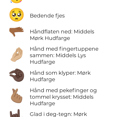
🥺
Bedende fjes
🫳🏾
Håndflaten ned: Middels
Mørk Hudfarge
Hånd med fingertuppene
🤌🏼
sammen: Middels Lys
Hudfarge
🤏🏿
Hånd som klyper: Mørk
Hudfarge
Hånd med pekefinger og
🫰🏽
tommel krysset: Middels
Hudfarge
🤟🏿
Glad i deg-tegn: Mørk