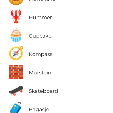
🦞
Hummer
🧁
Cupcake
🧭
Kompass
🧱
Murstein
🛹
Skateboard
🧳
Bagasje