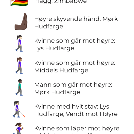
Flagg: Zimbabwe
🫸🏿
Høyre skyvende hånd: Mørk
Hudfarge
🚶🏻‍♀️‍➡️
Kvinne som går mot høyre:
Lys Hudfarge
🚶🏽‍♀️‍➡️
Kvinne som går mot høyre:
Middels Hudfarge
🚶🏿‍♂️‍➡️
Mann som går mot høyre:
Mørk Hudfarge
👩🏻‍🦯‍➡️
Kvinne med hvit stav: Lys
Hudfarge, Vendt mot Høyre
🏃🏾‍♀️‍➡️
Kvinne som løper mot høyre: