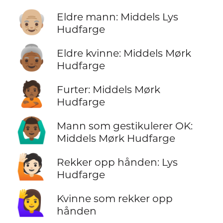
👴🏼
Eldre mann: Middels Lys
Hudfarge
👵🏾
Eldre kvinne: Middels Mørk
Hudfarge
🙎🏾
Furter: Middels Mørk
Hudfarge
🙆🏾‍♂️
Mann som gestikulerer OK:
Middels Mørk Hudfarge
🙋🏻
Rekker opp hånden: Lys
Hudfarge
🙋‍♀️
Kvinne som rekker opp
hånden