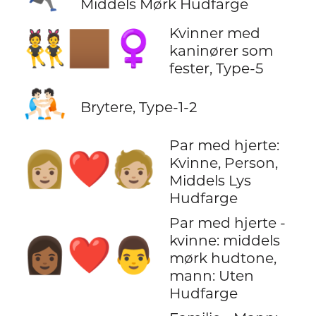
Middels Mørk Hudfarge
Kvinner med
👯🏾‍♀️
kaninører som
fester, Type-5
🤼🏻
Brytere, Type-1-2
Par med hjerte:
👩🏼‍❤️‍🧑🏼
Kvinne, Person,
Middels Lys
Hudfarge
Par med hjerte -
kvinne: middels
👩🏾‍❤️‍👨
mørk hudtone,
mann: Uten
Hudfarge