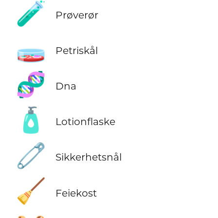
🧪
Prøverør
🧫
Petriskål
🧬
Dna
🧴
Lotionflaske
🧷
Sikkerhetsnål
🧹
Feiekost