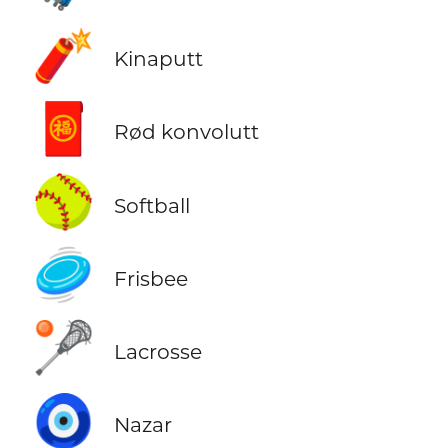
🧨
Kinaputt
🧧
Rød konvolutt
🥎
Softball
🥏
Frisbee
🥍
Lacrosse
🧿
Nazar