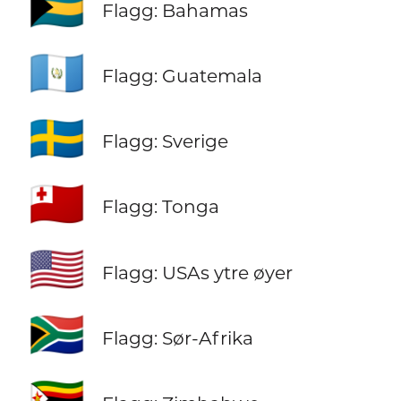
🇧🇸
Flagg: Bahamas
🇬🇹
Flagg: Guatemala
🇸🇪
Flagg: Sverige
🇹🇴
Flagg: Tonga
🇺🇲
Flagg: USAs ytre øyer
🇿🇦
Flagg: Sør-Afrika
🇿🇼