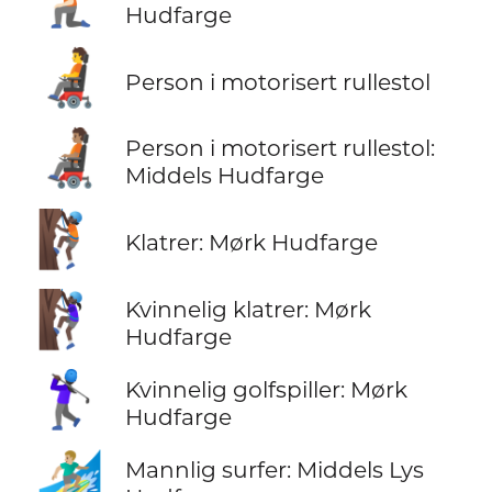
Hudfarge
🧑‍🦼
Person i motorisert rullestol
🧑🏽‍🦼
Person i motorisert rullestol:
Middels Hudfarge
🧗🏿
Klatrer: Mørk Hudfarge
🧗🏿‍♀️
Kvinnelig klatrer: Mørk
Hudfarge
🏌🏿‍♀️
Kvinnelig golfspiller: Mørk
Hudfarge
🏄🏼‍♂️
Mannlig surfer: Middels Lys