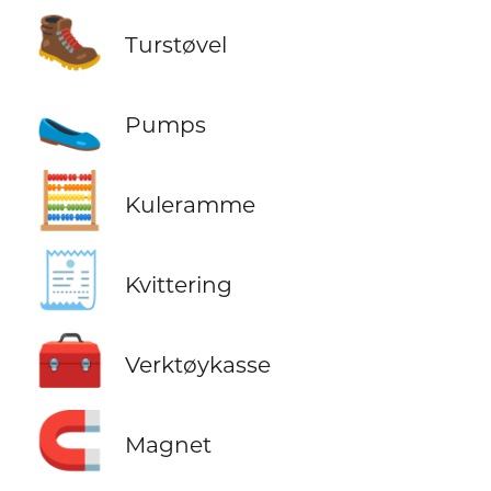
🥾
Turstøvel
🥿
Pumps
🧮
Kuleramme
🧾
Kvittering
🧰
Verktøykasse
🧲
Magnet