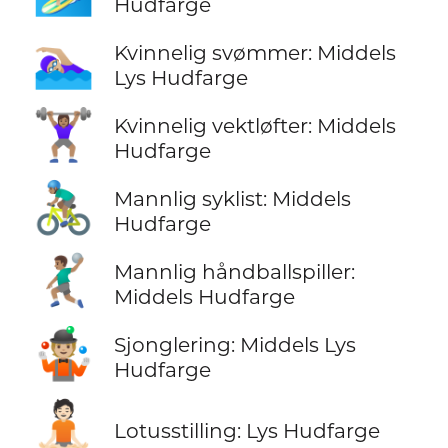
Hudfarge
🏊🏼‍♀️
Kvinnelig svømmer: Middels
Lys Hudfarge
🏋🏽‍♀️
Kvinnelig vektløfter: Middels
Hudfarge
🚴🏽‍♂️
Mannlig syklist: Middels
Hudfarge
🤾🏽‍♂️
Mannlig håndballspiller:
Middels Hudfarge
🤹🏼
Sjonglering: Middels Lys
Hudfarge
🧘🏻
Lotusstilling: Lys Hudfarge