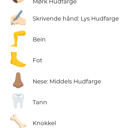
Mørk Hudfarge
✍🏻
Skrivende hånd: Lys Hudfarge
🦵
Bein
🦶
Fot
👃🏽
Nese: Middels Hudfarge
🦷
Tann
🦴
Knokkel