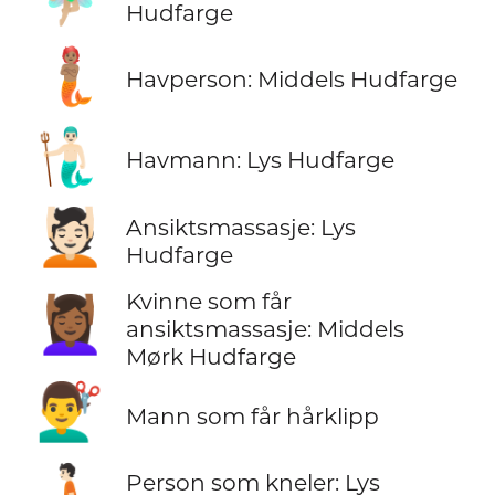
Hudfarge
🧜🏽
Havperson: Middels Hudfarge
🧜🏻‍♂️
Havmann: Lys Hudfarge
💆🏻
Ansiktsmassasje: Lys
Hudfarge
Kvinne som får
💆🏾‍♀️
ansiktsmassasje: Middels
Mørk Hudfarge
💇‍♂️
Mann som får hårklipp
🧎🏻
Person som kneler: Lys