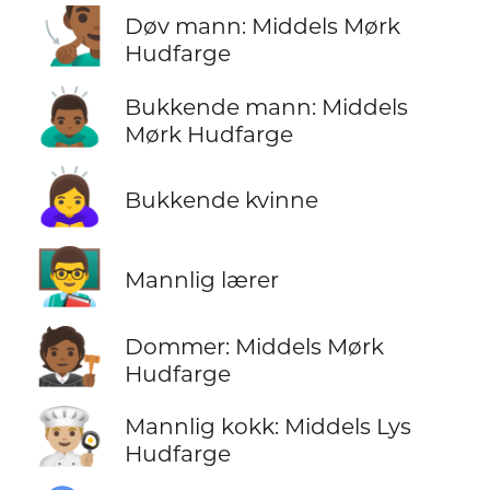
🧏🏾‍♂️
Døv mann: Middels Mørk
Hudfarge
🙇🏾‍♂️
Bukkende mann: Middels
Mørk Hudfarge
🙇‍♀️
Bukkende kvinne
👨‍🏫
Mannlig lærer
🧑🏾‍⚖️
Dommer: Middels Mørk
Hudfarge
👨🏼‍🍳
Mannlig kokk: Middels Lys
Hudfarge