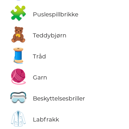
🧩
Puslespillbrikke
🧸
Teddybjørn
🧵
Tråd
🧶
Garn
🥽
Beskyttelsesbriller
🥼
Labfrakk