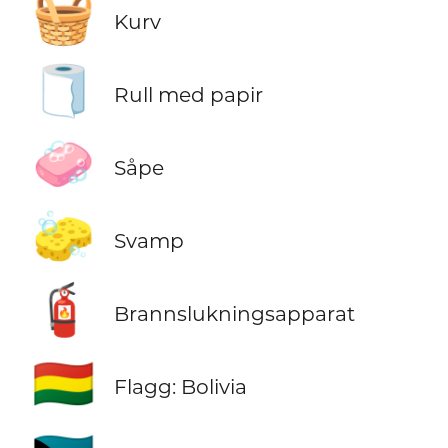
🧺
Kurv
🧻
Rull med papir
🧼
Såpe
🧽
Svamp
🧯
Brannslukningsapparat
🇧🇴
Flagg: Bolivia