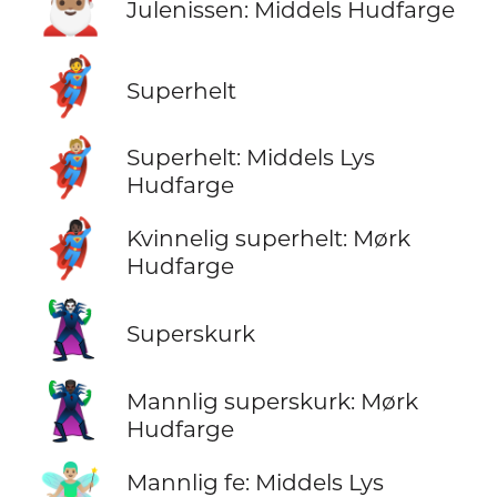
🎅🏽
Julenissen: Middels Hudfarge
🦸
Superhelt
🦸🏼
Superhelt: Middels Lys
Hudfarge
🦸🏿‍♀️
Kvinnelig superhelt: Mørk
Hudfarge
🦹
Superskurk
🦹🏿‍♂️
Mannlig superskurk: Mørk
Hudfarge
🧚🏼‍♂️
Mannlig fe: Middels Lys