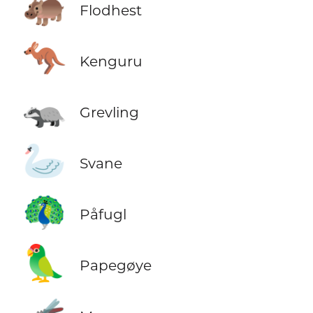
🦛
Flodhest
🦘
Kenguru
🦡
Grevling
🦢
Svane
🦚
Påfugl
🦜
Papegøye