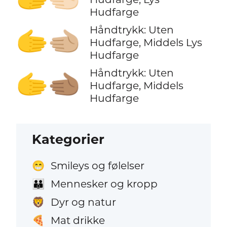
Hudfarge
Håndtrykk: Uten
🫱‍🫲🏼
Hudfarge, Middels Lys
Hudfarge
Håndtrykk: Uten
🫱‍🫲🏽
Hudfarge, Middels
Hudfarge
Kategorier
Smileys og følelser
😁
Mennesker og kropp
👪
Dyr og natur
🦁
Mat drikke
🍕