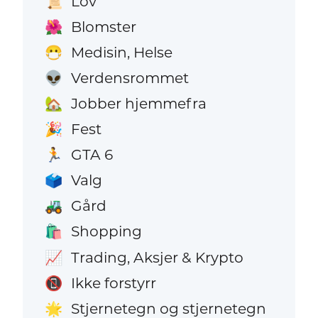
Lov
📜
Blomster
🌺
Medisin, Helse
😷
Verdensrommet
👽
Jobber hjemmefra
🏡
Fest
🎉
GTA 6
🏃
Valg
🗳️
Gård
🚜
Shopping
🛍️
Trading, Aksjer & Krypto
📈
Ikke forstyrr
📵
Stjernetegn og stjernetegn
🌟