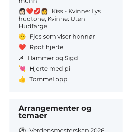
munn
Kiss - Kvinne: Lys
👩🏻‍❤️‍💋‍👩
hudtone, Kvinne: Uten
Hudfarge
Fjes som viser honnør
🫡
Rødt hjerte
❤️
Hammer og Sigd
☭
Hjerte med pil
💘
Tommel opp
👍
Arrangementer og
temaer
Verdensmesterskap 2026
⚽