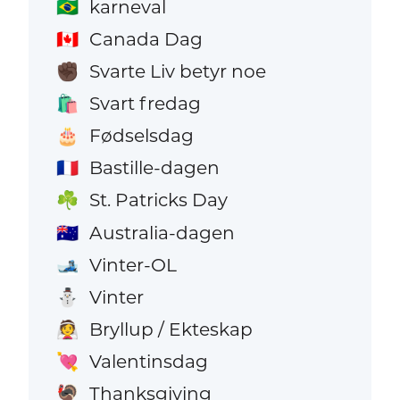
karneval
🇧🇷
Canada Dag
🇨🇦
Svarte Liv betyr noe
✊🏿
Svart fredag
🛍️
Fødselsdag
🎂
Bastille-dagen
🇫🇷
St. Patricks Day
☘️
Australia-dagen
🇦🇺
Vinter-OL
🎿
Vinter
⛄
Bryllup / Ekteskap
👰
Valentinsdag
💘
Thanksgiving
🦃