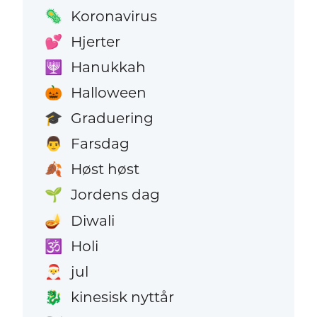
Koronavirus
🦠
Hjerter
💕
Hanukkah
🕎
Halloween
🎃
Graduering
🎓
Farsdag
👨
Høst høst
🍂
Jordens dag
🌱
Diwali
🪔
Holi
🕉️
jul
🎅
kinesisk nyttår
🐉