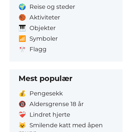
Reise og steder
🌍
Aktiviteter
🏀
Objekter
🎹
Symboler
📶
Flagg
🎌
Mest populær
Pengesekk
💰
Aldersgrense 18 år
🔞
Lindret hjerte
❤️‍🩹
Smilende katt med åpen
😺