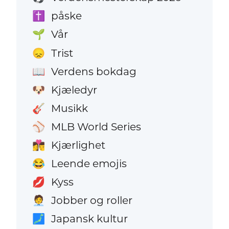
påske
✝️
Vår
🌱
Trist
😞
Verdens bokdag
📖
Kjæledyr
🐶
Musikk
🎸
MLB World Series
⚾
Kjærlighet
👩‍❤️‍💋‍👨
Leende emojis
😂
Kyss
💋
Jobber og roller
🧑‍💼
Japansk kultur
🗾