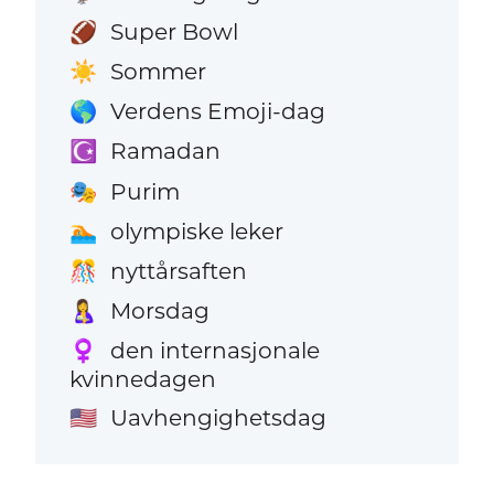
Super Bowl
🏈
Sommer
☀️
Verdens Emoji-dag
🌎
Ramadan
☪️
Purim
🎭
olympiske leker
🏊
nyttårsaften
🎊
Morsdag
🤱
den internasjonale
♀️
kvinnedagen
Uavhengighetsdag
🇺🇸