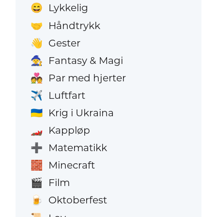
Lykkelig
😄
Håndtrykk
🤝
Gester
👋
Fantasy & Magi
🧙
Par med hjerter
💑
Luftfart
✈️
Krig i Ukraina
🇺🇦
Kappløp
🏎️
Matematikk
➕
Minecraft
🧱
Film
🎬
Oktoberfest
🍺