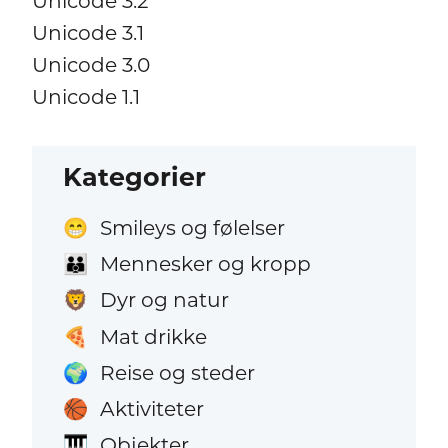
Unicode 3.2
Unicode 3.1
Unicode 3.0
Unicode 1.1
Kategorier
Smileys og følelser
😁
Mennesker og kropp
👪
Dyr og natur
🦁
Mat drikke
🍕
Reise og steder
🌍
Aktiviteter
🏀
Objekter
🎹