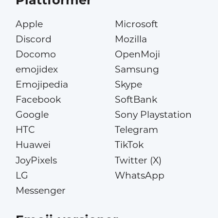
Plattformer
Apple
Microsoft
Discord
Mozilla
Docomo
OpenMoji
emojidex
Samsung
Emojipedia
Skype
Facebook
SoftBank
Google
Sony Playstation
HTC
Telegram
Huawei
TikTok
JoyPixels
Twitter (X)
LG
WhatsApp
Messenger