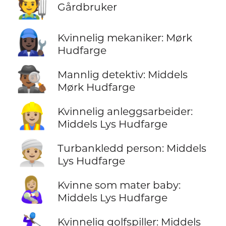
🧑‍🌾
Gårdbruker
👩🏿‍🔧
Kvinnelig mekaniker: Mørk
Hudfarge
🕵🏾‍♂️
Mannlig detektiv: Middels
Mørk Hudfarge
👷🏼‍♀️
Kvinnelig anleggsarbeider:
Middels Lys Hudfarge
👳🏼
Turbankledd person: Middels
Lys Hudfarge
👩🏼‍🍼
Kvinne som mater baby:
Middels Lys Hudfarge
Kvinnelig golfspiller: Middels