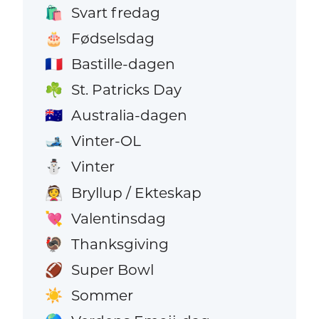
Svart fredag
🛍️
Fødselsdag
🎂
Bastille-dagen
🇫🇷
St. Patricks Day
☘️
Australia-dagen
🇦🇺
Vinter-OL
🎿
Vinter
⛄
Bryllup / Ekteskap
👰
Valentinsdag
💘
Thanksgiving
🦃
Super Bowl
🏈
Sommer
☀️