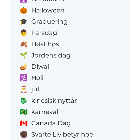
Halloween
🎃
Graduering
🎓
Farsdag
👨
Høst høst
🍂
Jordens dag
🌱
Diwali
🪔
Holi
🕉️
jul
🎅
kinesisk nyttår
🐉
karneval
🇧🇷
Canada Dag
🇨🇦
Svarte Liv betyr noe
✊🏿