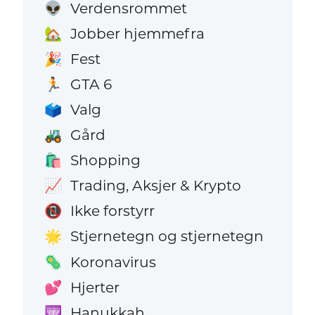
Verdensrommet
👽
Jobber hjemmefra
🏡
Fest
🎉
GTA 6
🏃
Valg
🗳️
Gård
🚜
Shopping
🛍️
Trading, Aksjer & Krypto
📈
Ikke forstyrr
📵
Stjernetegn og stjernetegn
🌟
Koronavirus
🦠
Hjerter
💕
Hanukkah
🕎