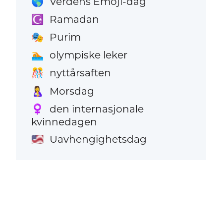
Verdens Emoji-dag
🌎
Ramadan
☪️
Purim
🎭
olympiske leker
🏊
nyttårsaften
🎊
Morsdag
🤱
den internasjonale
♀️
kvinnedagen
Uavhengighetsdag
🇺🇸