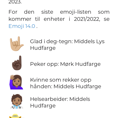
2023.
For den siste emoji-listen som
kommer til enheter i 2021/2022, se
Emoji 14.0
.
🤟🏼
Glad i deg-tegn: Middels Lys
Hudfarge
☝🏿
Peker opp: Mørk Hudfarge
🙋🏽‍♀️
Kvinne som rekker opp
hånden: Middels Hudfarge
🧑🏽‍⚕️
Helsearbeider: Middels
Hudfarge