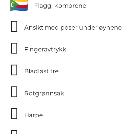
🇰🇲
Flagg: Komorene
🫩
Ansikt med poser under øynene
🫆
Fingeravtrykk
🪾
Bladløst tre
🫜
Rotgrønnsak
🪉
Harpe