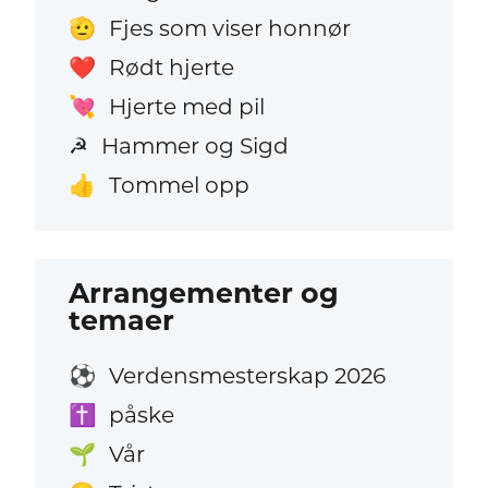
Fjes som viser honnør
🫡
Rødt hjerte
❤️
Hjerte med pil
💘
Hammer og Sigd
☭
Tommel opp
👍
Arrangementer og
temaer
Verdensmesterskap 2026
⚽
påske
✝️
Vår
🌱