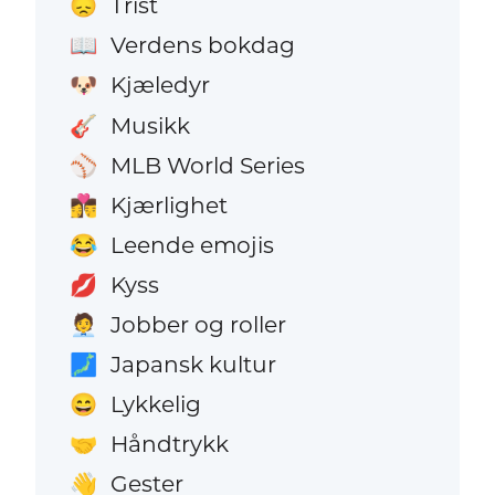
Trist
😞
Verdens bokdag
📖
Kjæledyr
🐶
Musikk
🎸
MLB World Series
⚾
Kjærlighet
👩‍❤️‍💋‍👨
Leende emojis
😂
Kyss
💋
Jobber og roller
🧑‍💼
Japansk kultur
🗾
Lykkelig
😄
Håndtrykk
🤝
Gester
👋