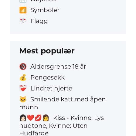
Symboler
📶
Flagg
🎌
Mest populær
Aldersgrense 18 år
🔞
Pengesekk
💰
Lindret hjerte
❤️‍🩹
Smilende katt med åpen
😺
munn
Kiss - Kvinne: Lys
👩🏻‍❤️‍💋‍👩
hudtone, Kvinne: Uten
Hudfarge