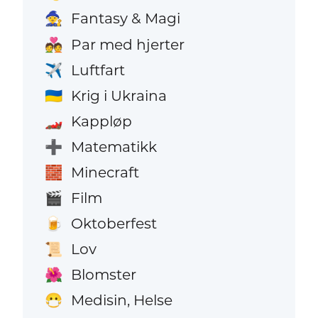
Fantasy & Magi
🧙
Par med hjerter
💑
Luftfart
✈️
Krig i Ukraina
🇺🇦
Kappløp
🏎️
Matematikk
➕
Minecraft
🧱
Film
🎬
Oktoberfest
🍺
Lov
📜
Blomster
🌺
Medisin, Helse
😷