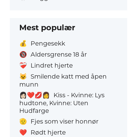
Mest populær
Pengesekk
💰
Aldersgrense 18 år
🔞
Lindret hjerte
❤️‍🩹
Smilende katt med åpen
😺
munn
Kiss - Kvinne: Lys
👩🏻‍❤️‍💋‍👩
hudtone, Kvinne: Uten
Hudfarge
Fjes som viser honnør
🫡
Rødt hjerte
❤️