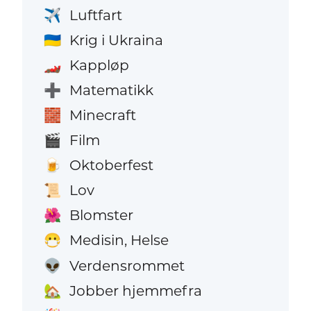
Luftfart
✈️
Krig i Ukraina
🇺🇦
Kappløp
🏎️
Matematikk
➕
Minecraft
🧱
Film
🎬
Oktoberfest
🍺
Lov
📜
Blomster
🌺
Medisin, Helse
😷
Verdensrommet
👽
Jobber hjemmefra
🏡