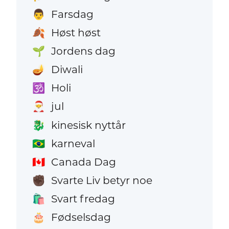
Farsdag
👨
Høst høst
🍂
Jordens dag
🌱
Diwali
🪔
Holi
🕉️
jul
🎅
kinesisk nyttår
🐉
karneval
🇧🇷
Canada Dag
🇨🇦
Svarte Liv betyr noe
✊🏿
Svart fredag
🛍️
Fødselsdag
🎂