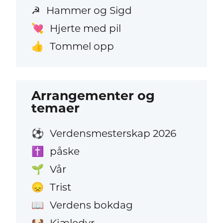
Hammer og Sigd
☭
Hjerte med pil
💘
Tommel opp
👍
Arrangementer og
temaer
Verdensmesterskap 2026
⚽
påske
✝️
Vår
🌱
Trist
😞
Verdens bokdag
📖
Kjæledyr