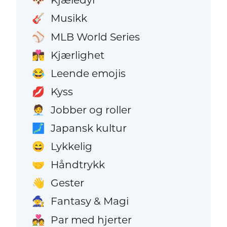
🐶
Musikk
🎸
MLB World Series
⚾
Kjærlighet
👩‍❤️‍💋‍👨
Leende emojis
😂
Kyss
💋
Jobber og roller
🧑‍💼
Japansk kultur
🗾
Lykkelig
😄
Håndtrykk
🤝
Gester
👋
Fantasy & Magi
🧙
Par med hjerter
💑