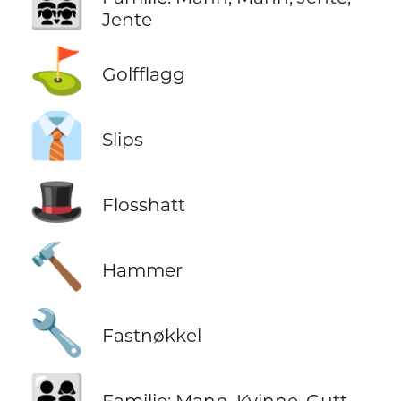
👨‍👨‍👧‍👧
Jente
⛳
Golfflagg
👔
Slips
🎩
Flosshatt
🔨
Hammer
🔧
Fastnøkkel
👨‍👩‍👦
Familie: Mann, Kvinne, Gutt