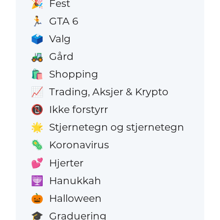
Fest
🎉
GTA 6
🏃
Valg
🗳️
Gård
🚜
Shopping
🛍️
Trading, Aksjer & Krypto
📈
Ikke forstyrr
📵
Stjernetegn og stjernetegn
🌟
Koronavirus
🦠
Hjerter
💕
Hanukkah
🕎
Halloween
🎃
Graduering
🎓