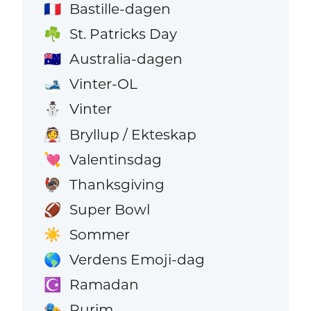
Bastille-dagen
🇫🇷
St. Patricks Day
☘️
Australia-dagen
🇦🇺
Vinter-OL
🎿
Vinter
⛄
Bryllup / Ekteskap
👰
Valentinsdag
💘
Thanksgiving
🦃
Super Bowl
🏈
Sommer
☀️
Verdens Emoji-dag
🌎
Ramadan
☪️
Purim
🎭