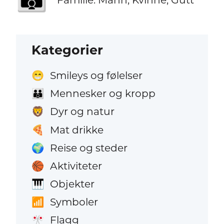
Kategorier
Smileys og følelser
😁
Mennesker og kropp
👪
Dyr og natur
🦁
Mat drikke
🍕
Reise og steder
🌍
Aktiviteter
🏀
Objekter
🎹
Symboler
📶
Flagg
🎌